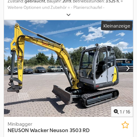
Zustand:
gebraucht
, Baujahr:
2019
, Betriebsstunden:
3.525 h
, =
Weitere Optionen und Zubehör = - Planierschaufel -
Schnellwechsler - Standard Tieflöffel = Weitere Informationen =
Credpfx Aszp E Ngslcjf Leergewicht: 7.939 kg Wenden Sie sich an
Kleinanzeige
Geert Geuens, um weitere Informationen zu erhalten.
1
/
16
Minibagger
NEUSON
Wacker Neuson 3503 RD