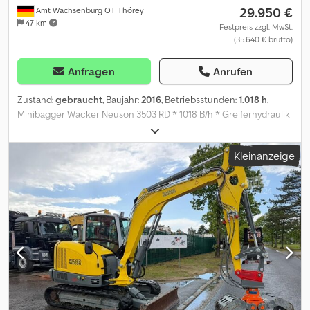
29.950 €
Amt Wachsenburg OT Thörey
47 km
Festpreis zzgl. MwSt.
(35.640 € brutto)
Anfragen
Anrufen
Zustand:
gebraucht
, Baujahr:
2016
, Betriebsstunden:
1.018 h
,
Minibagger Wacker Neuson 3503 RD * 1018 B/h * Greiferhydraulik
* Schnellwechsler mechanisch MS03 * 3-Zylinder 24KW * LED
Arbeitsscheinwerfer * Kabine mit Heizung * Inspektion Service
Kleinanzeige
beu Kauf neu * Hauptzylinder neu abgedichtet Maschine ist
trocken * Privater Einsatz , keine Vermietung * Optional
Löffelpaket besthend aus hydraulischem Grabenräumwanne,
30er und 60er Löffel * MwSt ausweisbar Crjdezkpm Sepfx Alcef
Irrtümer und Zwischenverkauf vorbehalten