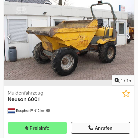
Crsdpfx Aezncfcolcof
1
/
15
Muldenfahrzeug
Neuson
6001
Rucphen
412 km
Preisinfo
Anrufen