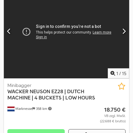
1
/
15
Minibagger
WACKER NEUSON
EZ28 | DUTCH
MACHINE | 4 BUCKETS | LOW HOURS
18.750 €
Marknesse
358 km
VB zzgl. MwSt.
(22.688 € brutto)