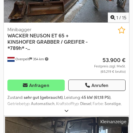
1
/
15
Minibagger
WACKER NEUSON
ET 65 +
KINSHOFER GRABBER / GREIFER -
*789h* -...
53.900 €
Overpelt
354 km
Festpreis zzgl. MwSt.
(65.219 € brutto)
Anfragen
Anrufen
Zustand:
sehr gut (gebraucht)
, Leistung:
45 kW (61,18 PS)
,
Getriebetyp:
Automatisch
, Kraftstofftyp:
Diesel
, Farbe:
Sonstige
,
Anzahl der Sitzplätze:
1
, Erstzulassung:
06/2021
, Baujahr:
2021
,
Betriebsstunden:
789 h
, = Weitere Optionen und Zubehör =
Kleinanzeige
Codjzpbicepfx Alcorf - A/C - AIR CONDITION -
RUCKFAHRTKAMERA = Anmerkungen = Antriebsstrang Stufe