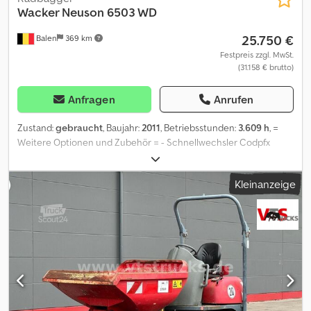
Wacker Neuson
6503 WD
25.750 €
Balen
369 km
Festpreis zzgl. MwSt.
(31.158 € brutto)
Anfragen
Anrufen
Zustand:
gebraucht
, Baujahr:
2011
, Betriebsstunden:
3.609 h
, =
Weitere Optionen und Zubehör = - Schnellwechsler Codpfx
Ajwiw I Delcsrf = Weitere Informationen = Antrieb: Rad
Leergewicht: 6.335 kg Wenden Sie sich an Geert Geuens, um
Kleinanzeige
weitere Informationen zu erhalten.