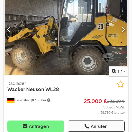
(Tier): Stage V / Tier V Allgemein Produktionsland: AUSTRIA
Zustand CE-Typ: CE, EPA, TÜV = Weitere Informationen =
Technische Informationen Zylinderzahl: 4 Motorhubraum: 2.220
cc Antrieb: Raupe Motortyp: PERKINS 404J-E22T Gewichte
Leergewicht: 6.271 kg Zuladung: 280 kg zGG: 6.551 kg Funktionell
Schnellwechselsystem: Ja CE-Kennzeichnung: ja Zustand
Technischer Zustand: sehr gut Optischer Zustand: sehr gut
1
/
7
Radlader
Wacker Neuson
WL28
25.000 €
Beierstedt
105 km
30.000 €
VB zzgl. MwSt.
(29.750 € brutto)
Anfragen
Anrufen