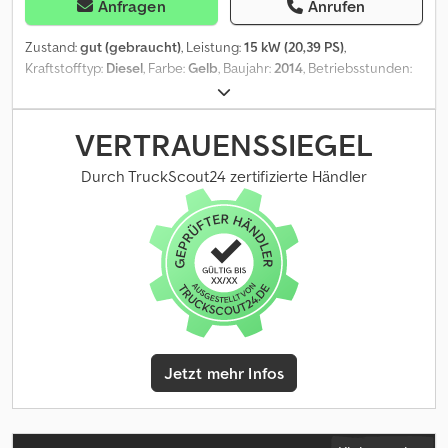
Anfragen
Anrufen
Zustand:
gut (gebraucht)
, Leistung:
15 kW (20,39 PS)
,
Kraftstofftyp:
Diesel
, Farbe:
Gelb
, Baujahr:
2014
, Betriebsstunden:
2.370 h
, Baujahr: 2014 Codpfx Ajzmmynelcerf Antrieb: Raupe
Zylinderzahl: 3 Leergewicht: 2.962 kg CE-Kennzeichnung: ja
Technischer Zustand: gut Optischer Zustand: gut
VERTRAUENSSIEGEL
Durch TruckScout24 zertifizierte Händler
Jetzt mehr Infos