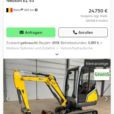
Neuson
EZ 53
24.750 €
Balen
369 km
Festpreis zzgl. MwSt.
(29.948 € brutto)
Anfragen
Anrufen
Zustand:
gebraucht
, Baujahr:
2018
, Betriebsstunden:
3.285 h
, =
Weitere Optionen und Zubehör = - Autom./hydraulische
Schnellkupplung Credozp E Rkopfx Alcjf -
Hammer/Scherenhydraulik - Planierschaufel - Standard Tieflöffel
Kleinanzeige
= Weitere Informationen = Antrieb: Raupe Leergewicht: 5.805 kg
Wenden Sie sich an Geert Geuens, um weitere Informationen zu
erhalten.