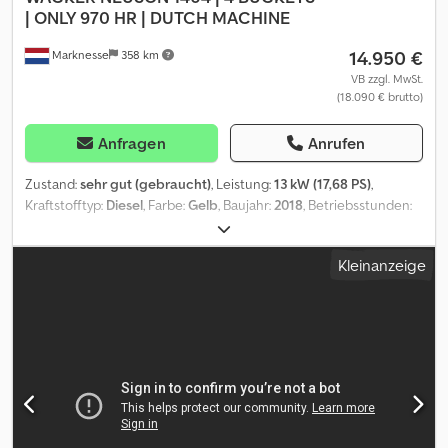
| ONLY 970 HR | DUTCH MACHINE
14.950 €
Marknesse
358 km
VB zzgl. MwSt.
(18.090 € brutto)
Anfragen
Anrufen
Zustand:
sehr gut (gebraucht)
, Leistung:
13 kW (17,68 PS)
,
Kraftstofftyp:
Diesel
, Farbe:
Gelb
, Baujahr:
2018
, Betriebsstunden:
970 h
, Ausstattung:
Kabine
, = Weitere Optionen und Zubehör = -
Arbeitsscheinwerfer vorne = Weitere Informationen = Baujahr:
Kleinanzeige
2018 Antrieb: Raupe Zylinderzahl: 3 Leergewicht: 1.715 kg CE-
Kennzeichnung: ja Crodpfxoznckrj Alcsf Technischer Zustand:
sehr gut Optischer Zustand: sehr gut