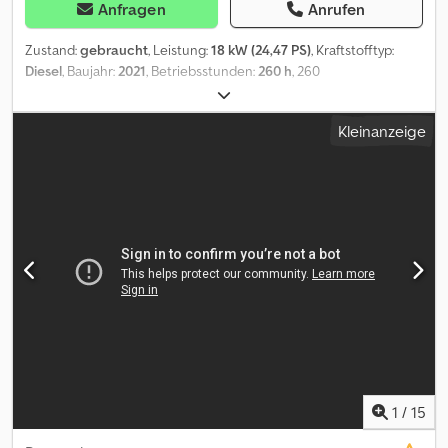
Anfragen
Anrufen
Zustand:
gebraucht
, Leistung:
18 kW (24,47 PS)
, Kraftstofftyp:
Diesel
, Baujahr:
2021
, Betriebsstunden:
260 h
, 260
Betriebsstunden – Raupenbagger 3972 KG –
Schnellwechselsystem – Zusatzfunktionen – 2 x Löffel – 18,2 kW
Kleinanzeige
Motor – Planierschild – = Weitere Informationen = Baujahr: 2021
Credpey Hpkljfx Alcjf Modelljahr: 2021 Verwendungszweck:
Bauwesen Antrieb: Raupe Leergewicht: 3.972 kg CE-
Kennzeichnung: ja Wenden Sie sich an Miguel Cubas, um weitere
Informationen zu erhalten. = Firmeninformationen = We are
located between Antwerp and Brussels along the A12 motorway,
nearby the port of Antwerp. Opening hours: Monday till Friday
continuously from 8.30 am to 19.00 pm.
1
/
15