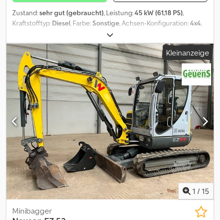
Zustand:
sehr gut (gebraucht)
, Leistung:
45 kW (61,18 PS)
,
Kraftstofftyp:
Diesel
, Farbe:
Sonstige
, Achsen-Konfiguration:
4x4
,
Anzahl der Sitzplätze:
1
, Baujahr:
2024
, Betriebsstunden:
473 h
,
Ausstattung:
Allradantrieb
, = Weitere Optionen und Zubehör = -
Kleinanzeige
3. Hydr. Schaltkreis - 4. Hydr. Kreis - Arbeitslampe(n) - Gebläse -
Hydraulischer Schnellwechsler - Palettengabeln - Radio - Zwei
Geschwindigkeiten = Anmerkungen = Antriebsstrang Stufe (Tier):
Stage V / Tier IV final Allgemein Produktionsland: Germany
Zustand CE-Typ: CE Neu geliefert im Jahr 2025, 2 zusätzliche
Hydraulik Funktionen, Schaufel und Gabeln, Breitreifen = Weitere
Informationen = Technische Informationen Zylinderzahl: 4
Motorhubraum: 2.300 cc Fahrgestellform: Knick Lenkung:
Sicherung Antriebsstrang Motortyp: Deutz TD 2.9 L4 Maße und
Gewichte Leergewicht: 4.300 kg Abmessungen (L x B x H): 501 x
167 x 155 cm Cedpjx Naxxofx Alcjrf Radstand: 205 cm Funktionell
Schnellwechselsystem: Ja CE-Kennzeichnung: ja Zustand
Technischer Zustand: sehr gut Optischer Zustand: sehr gut
Identifikation Kennzeichen: T-08-GRH
1
/
15
Minibagger