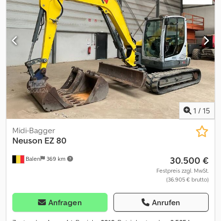
1
/
15
Midi-Bagger
Neuson
EZ 80
30.500 €
Balen
369 km
Festpreis zzgl. MwSt.
(36.905 € brutto)
Anfragen
Anrufen