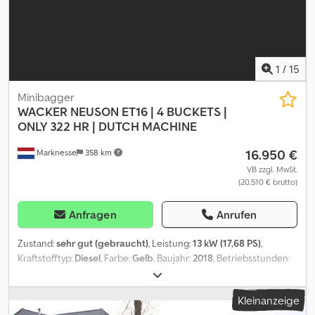
1
/
15
Minibagger
WACKER NEUSON
ET16 | 4 BUCKETS |
ONLY 322 HR | DUTCH MACHINE
16.950 €
Marknesse
358 km
VB zzgl. MwSt.
(20.510 € brutto)
Anfragen
Anrufen
Zustand:
sehr gut (gebraucht)
, Leistung:
13 kW (17,68 PS)
,
Kraftstofftyp:
Diesel
, Farbe:
Gelb
, Baujahr:
2018
, Betriebsstunden:
322 h
, Ausstattung:
Kabine
, Baujahr: 2018 Antrieb: Raupe
Zylinderzahl: 3 Leergewicht: 1.723 kg CE-Kennzeichnung: ja
Kleinanzeige
Technischer Zustand: sehr gut Optischer Zustand: sehr gut