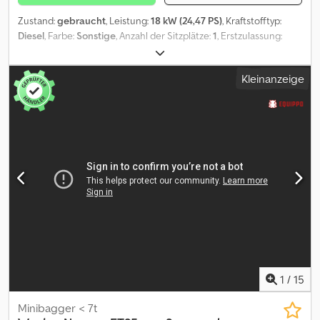
Zustand:
gebraucht
, Leistung:
18 kW (24,47 PS)
, Kraftstofftyp:
Diesel
, Farbe:
Sonstige
, Anzahl der Sitzplätze:
1
, Erstzulassung:
06/2019
, Baujahr:
2019
, Betriebsstunden:
5.407 h
, Allgemein
Produktionsland: AUSTRIA Crjdpfjzrnx Njx Alcsf Zustand CE-Typ:
Kleinanzeige
CE, EPA, TÜV = Weitere Informationen = Leergewicht: 4.043 kg
Schnellwechselsystem: Ja CE-Kennzeichnung: ja
1
/
15
Minibagger < 7t