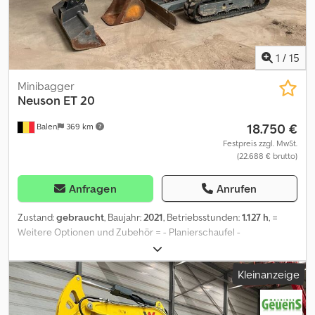
1
/
15
Minibagger
Neuson
ET 20
18.750 €
Balen
369 km
Festpreis zzgl. MwSt.
(22.688 € brutto)
Anfragen
Anrufen
Zustand:
gebraucht
, Baujahr:
2021
, Betriebsstunden:
1.127 h
, =
Weitere Optionen und Zubehör = - Planierschaufel -
Schnellwechsler - Standard Tieflöffel = Anmerkungen =
verstellaufwerk Cjdpfx Alozp E Rdocsrf = Weitere Informationen =
Kleinanzeige
Antrieb: Raupe Leergewicht: 2.221 kg Wenden Sie sich an Geert
Geuens, um weitere Informationen zu erhalten.