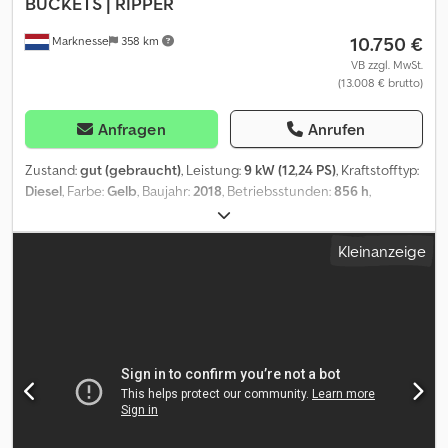
BUCKETS | RIPPER
10.750 €
Marknesse
358 km
VB zzgl. MwSt.
(13.008 € brutto)
Anfragen
Anrufen
Zustand:
gut (gebraucht)
, Leistung:
9 kW (12,24 PS)
, Kraftstofftyp:
Diesel
, Farbe:
Gelb
, Baujahr:
2018
, Betriebsstunden:
856 h
,
Allgemeine Informationen Baujahr: 2018 Verwendungszweck:
Bauwesen Technische Informationen Zylinderzahl: 3 Antrieb:
Kleinanzeige
Raupe Gewichte Leergewicht: 1.110 kg Zuladung: 1 kg Crodszmm
Dmepfx Alcjf zGG: 1.111 kg Funktionell CE-Kennzeichnung: ja
Zustand Technischer Zustand: gut Optischer Zustand: gut