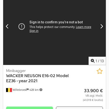
our service stands out: ✔ Thorough inspection by professionals
✔ Jobsite delivery available ✔ Money-Back Guaranteed ✔
Secure and flexible payment options 🔄 Considering other
equipment options? We offer helpful tools and resources for all
equipment owners and operators – easily accessible on our
platform.
1
/
13
Minibagger
WACKER NEUSON
E16-02 Model
EZ36 - year 2021
33.900 €
Willebroek
428 km
VB zzgl. MwSt.
(41.019 € brutto)