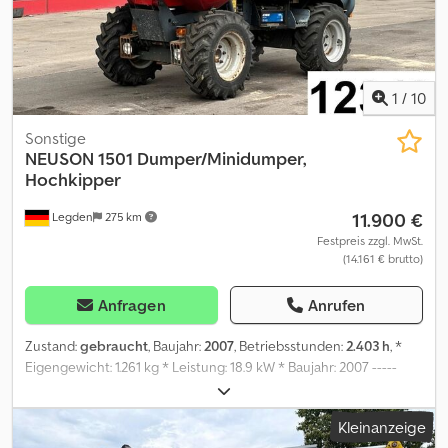
1
/
10
Sonstige
NEUSON
1501 Dumper/Minidumper,
Hochkipper
11.900 €
Legden
275 km
Festpreis zzgl. MwSt.
(14.161 € brutto)
Anfragen
Anrufen
Zustand:
gebraucht
, Baujahr:
2007
, Betriebsstunden:
2.403 h
, *
Eigengewicht: 1.261 kg * Leistung: 18.9 kW * Baujahr: 2007 -----
Interne Fahrzeugnummer: 12349 Crsdpfx Aezq Nw Dslcof
Irrtümmer & Zwischenverkauf vorbehalten.
Kleinanzeige