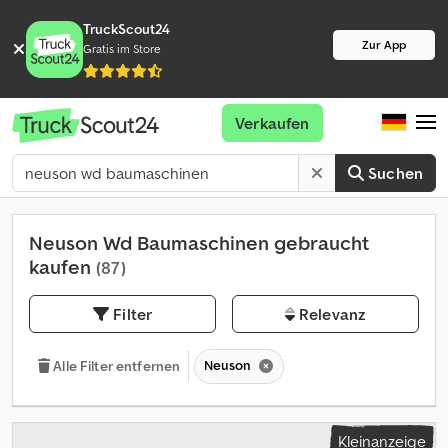
TruckScout24
Zur App
Gratis im Store
Verkaufen
Suchen
Neuson Wd Baumaschinen gebraucht
kaufen
(87)
Filter
Relevanz
Neuson
Alle Filter entfernen
Kleinanzeige