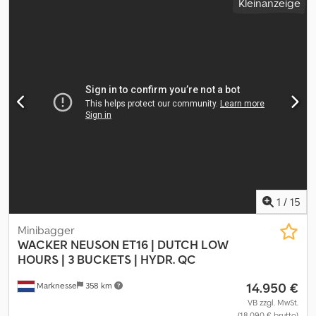
Kleinanzeige
1
/
15
Minibagger
WACKER NEUSON
ET16 | DUTCH LOW
HOURS | 3 BUCKETS | HYDR. QC
14.950 €
Marknesse
358 km
VB zzgl. MwSt.
(18.090 € brutto)