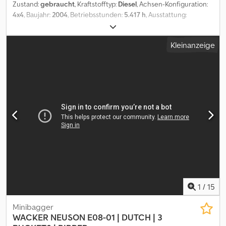
Zustand:
gebraucht
, Kraftstofftyp:
Diesel
, Achsen-Konfiguration:
4x4
, Baujahr:
2004
, Betriebsstunden:
5.417 h
, Ausstattung:
Allradantrieb
, Leergewicht: 4.277 kg Motormarke: Perkins Max.
Nutzlast: 6000 kg Wenden Sie sich an J.A.J. Jansen, um weitere
Kleinanzeige
Informationen zu erhalten. Crodpfsymk S Nex Alcjf
1
/
15
Minibagger
WACKER NEUSON
E08-01 | DUTCH | 3