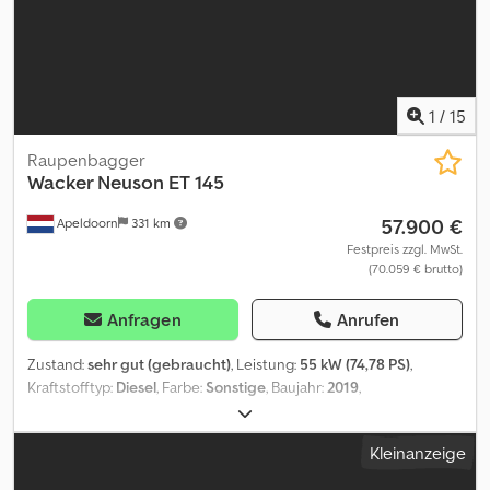
Schnellwechselsystem: Ja CE-Kennzeichnung: ja Technischer
Zustand: sehr gut Optischer Zustand: sehr gut
1
/
15
Raupenbagger
Wacker Neuson
ET 145
57.900 €
Apeldoorn
331 km
Festpreis zzgl. MwSt.
(70.059 € brutto)
Anfragen
Anrufen
Zustand:
sehr gut (gebraucht)
, Leistung:
55 kW (74,78 PS)
,
Kraftstofftyp:
Diesel
, Farbe:
Sonstige
, Baujahr:
2019
,
Betriebsstunden:
3.800 h
, Ausstattung:
Klimaanlage
, = Weitere
Optionen und Zubehör = - 3. Hydr. Schaltkreis - Arbeitslampe(n) -
Kleinanzeige
Gebläse - Gummiketten - Hammer-/Sortierfunktion -
Hydraulischer Schnellwechsler - Radio - Rotationsfunktion -