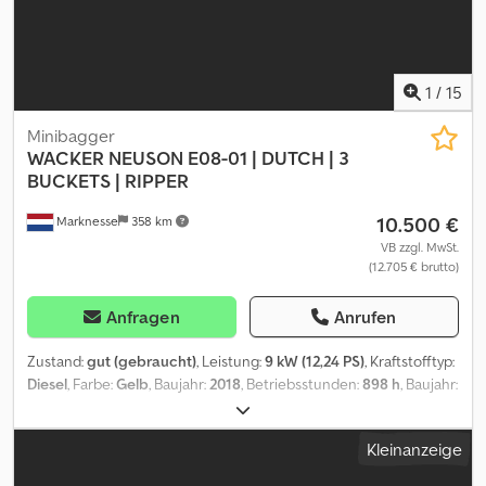
1
/
15
Minibagger
WACKER NEUSON
E08-01 | DUTCH | 3
BUCKETS | RIPPER
10.500 €
Marknesse
358 km
VB zzgl. MwSt.
(12.705 € brutto)
Anfragen
Anrufen
Zustand:
gut (gebraucht)
, Leistung:
9 kW (12,24 PS)
, Kraftstofftyp:
Diesel
, Farbe:
Gelb
, Baujahr:
2018
, Betriebsstunden:
898 h
, Baujahr:
2018 Antrieb: Raupe Zylinderzahl: 3 Leergewicht: 1.110 kg CE-
Kennzeichnung: ja Technischer Zustand: gut Optischer Zustand:
Kleinanzeige
gut Cjdozmm Aiepfx Alcerf