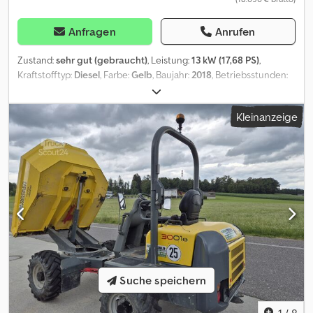
Anfragen
Anrufen
Zustand:
sehr gut (gebraucht)
, Leistung:
13 kW (17,68 PS)
,
Kraftstofftyp:
Diesel
, Farbe:
Gelb
, Baujahr:
2018
, Betriebsstunden:
840 h
, Baujahr: 2018 Modelljahr: 2018 Antrieb: Raupe Zylinderzahl:
3 Leergewicht: 1.723 kg CE-Kennzeichnung: ja Technischer
Kleinanzeige
Zustand: gut Cedpfezmmx Rsx Alcerf Optischer Zustand: gut
Suche speichern