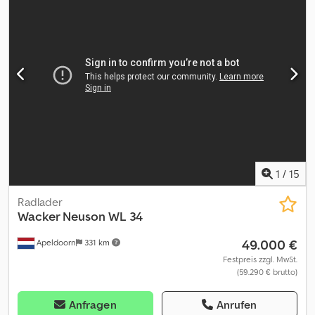
Schiebeblatt - Signalfeuer - Sitzheizung = Anmerkungen =
Crjdpfozp Eucex Alcof Antriebsstrang Stufe (Tier): Stage IV / Tier
IV final Allgemein Produktionsland: Oostenrijk Powertilt mit
hydraulischem Schnellwechsler, 3 Grablöffel, Klimaanlage,
Gummiketten, Kamera = Weitere Informationen = Leergewicht:
14.598 kg Abmessungen (L x B x H): 772 x 249 x 279 cm
Motormarke: Perkins Maximale Reichweite: 873 cm
Schnellwechselsystem: Ja CE-Kennzeichnung: ja Technischer
Zustand: sehr gut Optischer Zustand: sehr gut
1
/
15
Radlader
Wacker Neuson
WL 34
49.000 €
Apeldoorn
331 km
Festpreis zzgl. MwSt.
(59.290 € brutto)
Anfragen
Anrufen