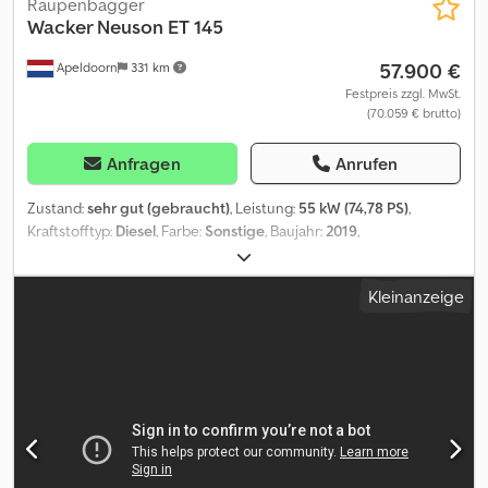
Raupenbagger
Wacker Neuson
ET 145
57.900 €
Apeldoorn
331 km
Festpreis zzgl. MwSt.
(70.059 € brutto)
Anfragen
Anrufen
Zustand:
sehr gut (gebraucht)
, Leistung:
55 kW (74,78 PS)
,
Kraftstofftyp:
Diesel
, Farbe:
Sonstige
, Baujahr:
2019
,
Betriebsstunden:
3.986 h
, Ausstattung:
Klimaanlage
, = Weitere
Optionen und Zubehör = - 4. Hydr. Kreis - Arbeitslampe(n) -
Kleinanzeige
Gebläse - Gummiketten - Hammer-/Sortierfunktion -
Hammerfunktion - Hydraulischer Schnellwechsler - Radio -
Rotationsfunktion - Schiebeblatt - Signalfeuer = Anmerkungen =
Antriebsstrang Stufe (Tier): Stage IV / Tier IV final Allgemein
Produktionsland: Oostenrijk Powertilt mit hydraulischem
Schnellwechsler, 3 Löffel, Klimaanlage, Rückfahrkamera = Weitere
Informationen = Leergewicht: 14.952 kg Abmessungen (L x B x H):
772 x 249 x 279 cm Crsdpfoy Iv S Eox Alcsf Motortyp: Perkins 854F-
E34TAWF Arbeitshöhe: 562 cm Maximale Reichweite: 873 cm