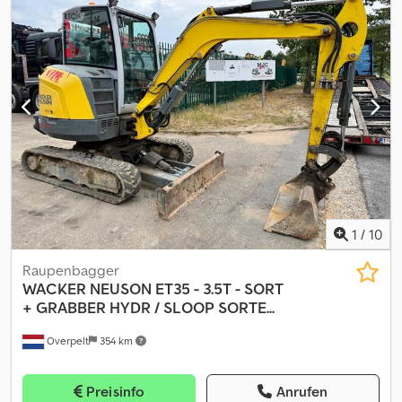
1
/
10
Raupenbagger
WACKER NEUSON
ET35 - 3.5T - SORT
+ GRABBER HYDR / SLOOP SORTE...
Overpelt
354 km
Preisinfo
Anrufen