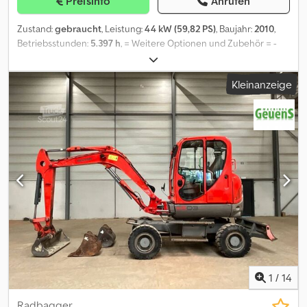
Preisinfo
Anrufen
Zustand:
gebraucht
, Leistung:
44 kW (59,82 PS)
, Baujahr:
2010
,
Betriebsstunden:
5.397 h
, = Weitere Optionen und Zubehör = -
Reserverad = Anmerkungen = Neuson Wacker Neuson 2503-WD
Radbagger Wacker Neuson 6503-WD Radbagger idnr 241
Kleinanzeige
Knickarm Schnellwechsler MS 08 Grabenlöffel 140cm
schwenkbar Tieflöffel 40 cm mit Schneiden Cedpfsx Hrq Iex
Alcsrf enkte Vorderachse pendelnd aufgehängt mit etierung
Yanmar Motor mit 44,4 KW Reifen gut 2 Fahrgeschwindigkeiten
Four-wheel drive Road Licence = Weitere Informationen =
Antrieb: Rad Motormarke: Yanmar Verkaufspreis: € 22.000,
US$ 25.630
1
/
14
Radbagger