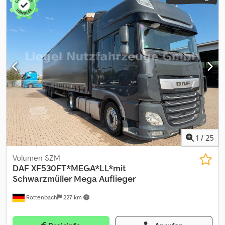
1
/
25
Volumen SZM
DAF
XF530FT*MEGA*LL*mit
Schwarzmüller Mega Auflieger
Röttenbach
227 km