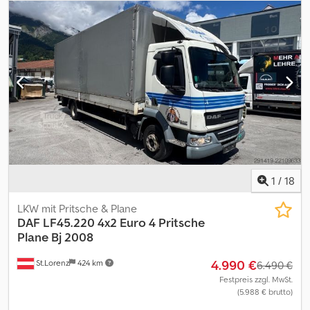
Ladebordwand
, * DAF FA LF 45.180 Pritsche Plane +
Ladebordwand * Euro 5 EEV * WENIG KM: 149.181 * Pritsche
Innenlänge: 6,10 m * Pritsche Innenbreite: 2,43 m * Pritsche
Innenhöhe: 2,70 m * Eigengewicht: 5400 kg - Gesmatgewicht:
7490 kg * Nutzlast: 2015 kg - Radstand: 4300 mm * Alle Angaben
ohne Gewähr Dcjdpfx Ajzqxyzjgnek * Irrtum und Zwischenverkauf
Vorbehalten * Interne Nummer: 55
1
/
18
LKW mit Pritsche & Plane
DAF
LF45.220 4x2 Euro 4 Pritsche
Plane Bj 2008
4.990 €
St.Lorenz
424 km
6.490 €
Festpreis zzgl. MwSt.
(5.988 € brutto)