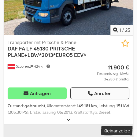
1
/
25
Transporter mit Pritsche & Plane
DAF
FA LF 45.180 PRITSCHE
PLANE+LBW*2013*EURO5 EEV*
11.900 €
St.Lorenz
424 km
Festpreis zzgl. MwSt.
(14.280 € brutto)
Anfragen
Anrufen
Zustand:
gebraucht
, Kilometerstand:
149.181 km
, Leistung:
151 kW
(205,30 PS)
, Erstzulassung:
05/2013
, Kraftstofftyp:
Diesel
,
Gesamtgewicht:
7.490 kg
, nächste Prüfung (TÜV):
05/2026
, Farbe:
Blau
, Getriebetyp:
mechanisch
, Emissionsklasse:
Euro5
, Anzahl
Kleinanzeige
der Sitzplätze:
3
, Baujahr:
2013
, Ausstattung:
ABS, Klimaanlage,