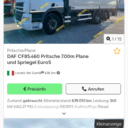
1
/
15
Pritsche/Plane
DAF
CF85.460 Pritsche 7.00m Plane
und Spriegel Euro5
Lonato del Garda
636 km
Preisinfo
Anrufen
Zustand:
gebraucht
, Kilometerstand:
639.010 km
, Leistung:
340
kW (462,27 PS)
, Erstzulassung:
03/2011
, Kraftstofftyp:
Diesel
,
maximales Ladegewicht:
15.500 kg
, Gesamtgewicht:
26.000 kg
,
Achsen-Konfiguration:
6x2
, Radstand:
4.200 mm
, Farbe:
Weiß
,
Kleinanzeige
Fahrerkabine:
Schlafkabine
, Getriebetyp:
mechanisch
,