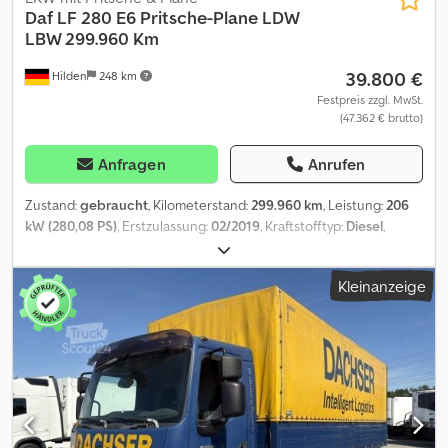
Daf
LF 280 E6 Pritsche-Plane LDW
LBW 299.960 Km
39.800 €
Hilden
248 km
Festpreis zzgl. MwSt.
(47.362 € brutto)
Anfragen
Anrufen
Zustand:
gebraucht
, Kilometerstand:
299.960 km
, Leistung:
206
kW (280,08 PS)
, Erstzulassung:
02/2019
, Kraftstofftyp:
Diesel
,
Leergewicht:
9.530 kg
, maximales Ladegewicht:
9.470 kg
,
Gesamtgewicht:
19.000 kg
, Achsen-Konfiguration:
4x2
, Bremsen:
Kleinanzeige
Motorbremsung
, Farbe:
Weiß
, Fahrerkabine:
Sonstige
,
Getriebetyp:
Automatisch
, Emissionsklasse:
Euro6
, Federung:
Blatt-Luft
, Anzahl der Sitzplätze:
2
, Laderaumvolumen:
65 m³
,
Laderaumlänge:
9.230 mm
, Laderaumbreite:
2.480 mm
,
Laderaumhöhe:
2.850 mm
, Ausstattung:
ABS,
Anhängerkupplung, Bordcomputer, Differentialsperre,
Elektronisches Stabilitätsprogramm (ESP), Kabine, Klimaanlage,
Ladebordwand, Rußfilter, Tempomat, Traktionskontrolle
, DAF