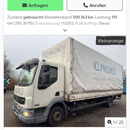
Anfragen
Anrufen
Zustand:
gebraucht
, Kilometerstand:
500.343 km
, Leistung:
151
kW (205,30 PS)
, Erstzulassung:
11/2012
, Kraftstofftyp:
Diesel
,
Gesamtgewicht:
11.990 kg
, Achsen-Konfiguration:
2 Achsen
,
Farbe:
Gelb
, Getriebetyp:
mechanisch
, Emissionsklasse:
Euro5
,
Kleinanzeige
Ausstattung:
Ladebordwand
, * anrufen (Kontakt · Telefon · Handy
· WhatsApp) * Daf LF 45.210 4x2 Pritsche Plane * Ladeboardwand *
Schaltgetriebe * Vorne Blatt gefedert * Hinten Luft gefedert *
FIN : XLRAE45FF0L421579 * Motor Typ : FR15U2 * Euro 5 EEV * KW :
151 * Hubraum : 4462 ccm * Eigengewicht : 6345 Kg * Nutzlast :
5570 Kg * Gesamtgewicht : 11990 Kg * Radstand : 5000 mm *
Pritschen Länge : 7,10 m * Pritschen Breite : 2,50 m * Pritschen
Höhe : 2,50 m * Fahrzeug Länge : 9300 mm * Fahrzeug Breite :
2550 mm * Fahrzeug Höhe : 3600 mm * Reifen : 245/70 R 17,5 * TÜV
bis 11/2022 * Preis Netto Dedpfx Agetziaasnsck * Alle Angaben
ohne Gewähr
1
/
25