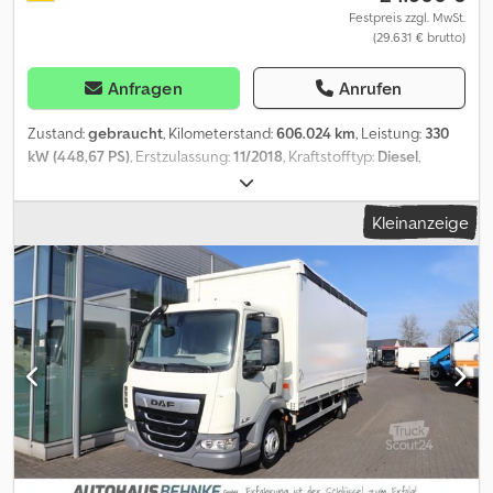
Verkauf nur an Gewerbetreibende. BEI EXPORT IST NUR DER
Festpreis zzgl. MwSt.
(29.631 € brutto)
NETTOPREIS ZU BEZAHLEN !!!!! ALLE ANGABEN OHNE GEWÄHR
INS. AUSSTATTUNG+ZUBEHÖR.Grundlage aller Kaufverträge,
Rechnungen, Proforma-Rechnungen, Bestellungen,
Anfragen
Anrufen
Verkaufsgespräche sind unsere AGBs (Siehe dazu Impressum).
Zustand:
gebraucht
, Kilometerstand:
606.024 km
, Leistung:
330
kW (448,67 PS)
, Erstzulassung:
11/2018
, Kraftstofftyp:
Diesel
,
Gesamtgewicht:
26.000 kg
, Achsen-Konfiguration:
3 Achsen
,
nächste Prüfung (TÜV):
12/2026
, Farbe:
Blau
, Getriebetyp:
Kleinanzeige
Automatisch
, Emissionsklasse:
Euro6
, Laderaumvolumen:
51 m³
,
Laderaumlänge:
7.300 mm
, Laderaumbreite:
2.480 mm
,
Laderaumhöhe:
2.850 mm
, Ausstattung:
ABS, Klimaanlage,
Standheizung
, * Sonnenblende * ABS * TCS Tractions Controll
System * ESP * Abstandsregeltempomat * Active Brake Assist *
Spurhalteassistent * Abbiegeassistent rechts * Radio *
Bordcomputer * Standklima * Standheizung * Tempomat *
Berganfahrhilfe * Fensterheber elektr. * Spiegel elektr. verstellbar
* Spiegelheizung * Zentralverriegelung * Nebelscheinwerfer *
Fahrerkomfortsitz * Sitzheizung * Kühlbox * Diff.-Sperre
Hinterachse * Liftachse * Lufttrockner * Anhängerkupplung *
Tandem-Anhängekupplung * Duomatik Luftanschluß *