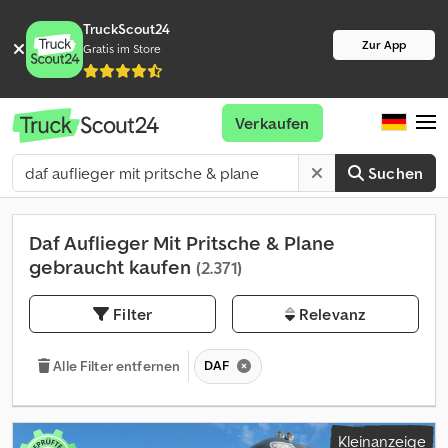
TruckScout24
Zur App
Gratis im Store
Verkaufen
Suchen
Daf Auflieger Mit Pritsche & Plane
gebraucht kaufen
(2.371)
Filter
Relevanz
DAF
Alle Filter entfernen
Kleinanzeige