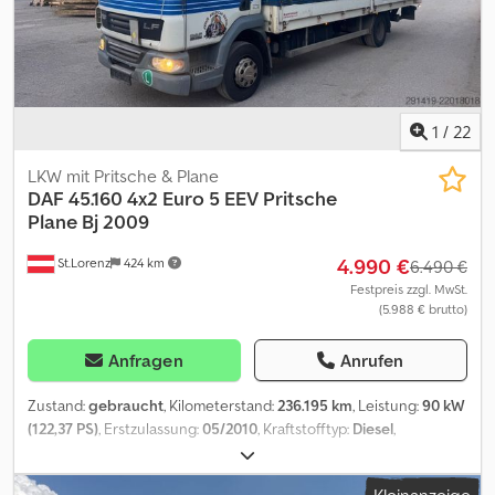
funktionieren TÜV bis 11/2026
1
/
22
LKW mit Pritsche & Plane
DAF
45.160 4x2 Euro 5 EEV Pritsche
Plane Bj 2009
4.990 €
St.Lorenz
424 km
6.490 €
Festpreis zzgl. MwSt.
(5.988 € brutto)
Anfragen
Anrufen
Zustand:
gebraucht
, Kilometerstand:
236.195 km
, Leistung:
90 kW
(122,37 PS)
, Erstzulassung:
05/2010
, Kraftstofftyp:
Diesel
,
Gesamtgewicht:
12.000 kg
, Achsen-Konfiguration:
2 Achsen
,
Farbe:
Weiß
, Getriebetyp:
mechanisch
, Emissionsklasse:
Euro5
,