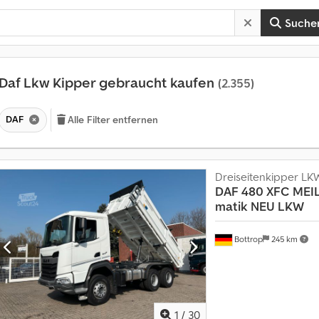
Suche
Daf Lkw Kipper gebraucht kaufen
(2.355)
DAF
Alle Filter entfernen
Dreiseitenkipper LK
DAF
480 XFC MEIL
matik NEU LKW
A
Bottrop
245 km
n
m
e
h
r
a
1
/
30