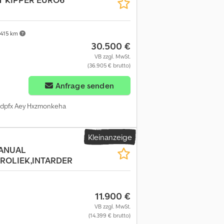
üfen. Alle Angaben in den Inseraten sind
szeiten : Montag bis Donnerstag von 9:00-
415 km
30.500 €
VB zzgl. MwSt.
(36.905 € brutto)
Anfrage senden
Codpfx Aey Hxzmonkeha
Kleinanzeige
MANUAL
ROLIEK,INTARDER
11.900 €
VB zzgl. MwSt.
(14.399 € brutto)