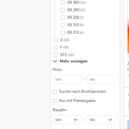
XB 260
(14)
XB 290
(11)
XB 230
(7)
XB 310
(5)
XB 210
(4)
A
(20)
F
(19)
XFC
(14)
Mehr anzeigen
Preis:
-
Suche nach Bruttopreisen
Nur mit Preisangabe
Lkw Kipper
Pegaso Lkw Kipper
Sisu Lkw Kipper
Baujahr:
-