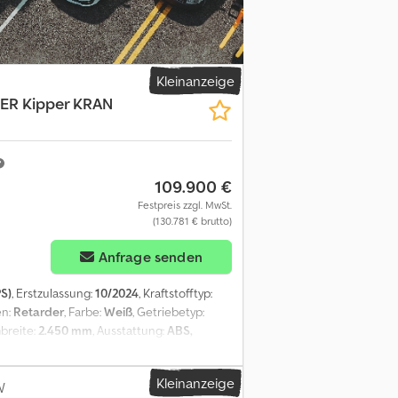
r Anzeige sind unverbindliche
käufer übernimmt keine Haftung für Tipp-
zu prüfen. Alle Angaben in den Inseraten
fnungszeiten : Montag bis Donnerstag von
Kleinanzeige
ER Kipper KRAN
109.900 €
Festpreis zzgl. MwSt.
(130.781 € brutto)
Anfrage senden
PS)
, Erstzulassung:
10/2024
, Kraftstofftyp:
en:
Retarder
, Farbe:
Weiß
, Getriebetyp:
breite:
2.450 mm
, Ausstattung:
ABS,
Int-Nr.: 189 neuwertiger DAF LF mit MEILLER
LLER 3-Seiten-Kipper * KRAN FASSI 120 *
Kleinanzeige
UERUNG Kran * 3xhydr.Ausschub +(3x
W