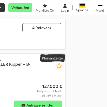
n
Verkaufen
Sprache
Merkliste
(0)
Login
Menü
Relevanz
Kleinanzeige
W
LER Kipper + B-
127.000 €
Festpreis zzgl. MwSt.
(151.130 € brutto)
Anfrage senden