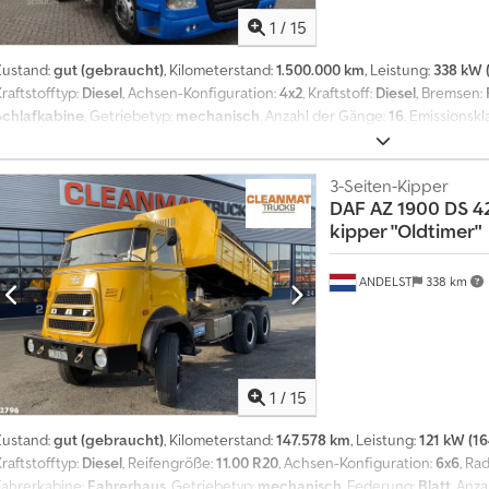
1
/
15
Zustand:
gut (gebraucht)
, Kilometerstand:
1.500.000 km
, Leistung:
338 kW 
raftstofftyp:
Diesel
, Achsen-Konfiguration:
4x2
, Kraftstoff:
Diesel
, Bremsen:
Schlafkabine
, Getriebetyp:
mechanisch
, Anzahl der Gänge:
16
, Emissionskl
2006
, Ausstattung:
ABS, AdBlue, Differentialsperre, Klimaanlage, Kühlschr
Fensterheberregelung
, = Weitere Optionen und Zubehör = - Differentialspe
Schlafkabine - Sonnenschutzklappe - Zapfwelle (PTO) = Weitere Informati
3-Seiten-Kipper
DAF
AZ 1900 DS 42
elenkt; Reifen Profil links: 30%; Reifen Profil rechts: 30%; Federung: Blat
kipper "Oldtimer"
rofil links innnerhalb: 30%; Reifen Profil links außen: 30%; Reifen Profil re
außen: 30%; Federung: Luftfederung Technischer Zustand: gut
ANDELST
338 km
1
/
15
Zustand:
gut (gebraucht)
, Kilometerstand:
147.578 km
, Leistung:
121 kW (16
raftstofftyp:
Diesel
, Reifengröße:
11.00 R20
, Achsen-Konfiguration:
6x6
, Ra
Fahrerkabine:
Fahrerhaus
, Getriebetyp:
mechanisch
, Federung:
Blatt
, Anza