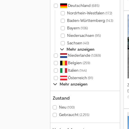
Deutschland
(685)
Nordrhein-Westfalen
(172)
Baden-Württemberg
(143)
Bayern
(106)
Niedersachsen
(95)
Sachsen
(40)
Mehr anzeigen
Niederlande
(1.069)
Belgien
(259)
Italien
(144)
D
Österreich
(91)
D
Mehr anzeigen
Zustand
Neu
(100)
Gebraucht
(2.255)