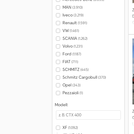
MAN
(3.910)
Iveco
(3.219)
Renault
(1.591)
VW
(1.461)
SCANIA
(1.262)
Volvo
(1.231)
Ford
(1.187)
FIAT
(711)
SCHMITZ
(445)
Schmitz Cargobull
(370)
Opel
(343)
Pezzaioli
(1)
Modell:
XF
(1.092)