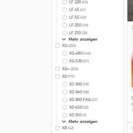
LF 220
(45)
LF 45
(41)
LF 55
(40)
LF 250
(30)
LF 210
(29)
Mehr anzeigen
XG
(204)
XG 480
(146)
XG 530
(57)
XG+
(204)
XD
(111)
XD 300
(39)
XD 340
(38)
XD 300 FAG
(37)
XD 450
(22)
XD 310
(3)
Mehr anzeigen
XB
(42)