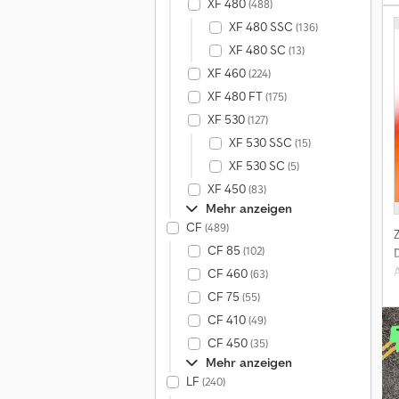
XF 480
(488)
XF 480 SSC
(136)
XF 480 SC
(13)
XF 460
(224)
XF 480 FT
(175)
XF 530
(127)
XF 530 SSC
(15)
XF 530 SC
(5)
XF 450
(83)
Mehr anzeigen
CF
(489)
CF 85
(102)
CF 460
(63)
CF 75
(55)
CF 410
(49)
CF 450
(35)
Mehr anzeigen
LF
(240)