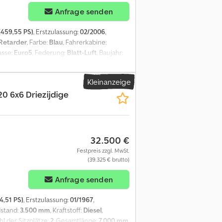
Anfrage senden
(459,55 PS)
, Erstzulassung:
02/2006
,
Retarder
, Farbe:
Blau
, Fahrerkabine:
asse:
Euro5
, Federung:
Blatt-Luft
, Baujahr:
ank, Retarder, elektrische
rre - Intarder - Kipphydraulik - Lufthorn -
Kleinanzeige
onen = Chjdpeznl Hvefx Ankoa Vorderachse:
0 6x6 Driezijdige
tfederung Hinterachse: Doppelbereift; Reifen
chts innerhalb: 30%; Reifen Profil rechts
32.500 €
Festpreis zzgl. MwSt.
(39.325 € brutto)
Anfrage senden
4,51 PS)
, Erstzulassung:
01/1967
,
dstand:
3.500 mm
, Kraftstoff:
Diesel
,
hl der Sitzplätze:
2
, Gesamtlänge:
7.000 mm
,