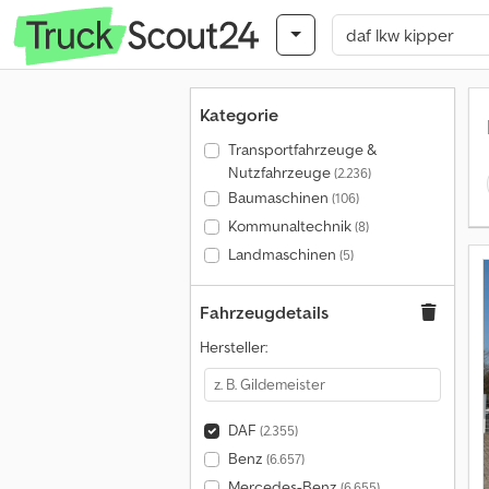
Kategorie
Transportfahrzeuge &
Nutzfahrzeuge
(2.236)
Baumaschinen
(106)
Kommunaltechnik
(8)
Landmaschinen
(5)
Fahrzeugdetails
Hersteller:
DAF
(2.355)
Benz
(6.657)
Mercedes-Benz
(6.655)