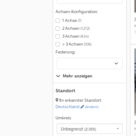
Achsen-Konfiguration:
1 Achse
(7)
K
2 Achsen
(1.272)
3 Achsen
(634)
> 3 Achsen
(106)
Federung:
G
P
Mehr anzeigen
Standort
Ihr erkannter Standort:
Deutschland
(ändern)
Umkreis:
Unbegrenzt
K
(2.355)