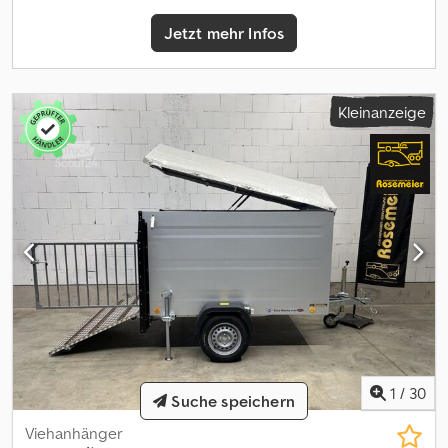
finden Sie online unter Dwedpoy I R Sgsfx Acrja Oder Sie
Jetzt mehr Infos
besuchen uns in Horn-Bad Meinberg  wir freuen uns auf Sie!
Abbildungen können nicht im Serien-Lieferumfang enthaltenes
Zubehör darstellen. Durch ständige Weiterentwicklungen
können Abbildungen und technische Daten geringfügig
Kleinanzeige
abweichen. Irrtümer und Änderungen vorbehalten!
1
/
30
Suche speichern
Viehanhänger