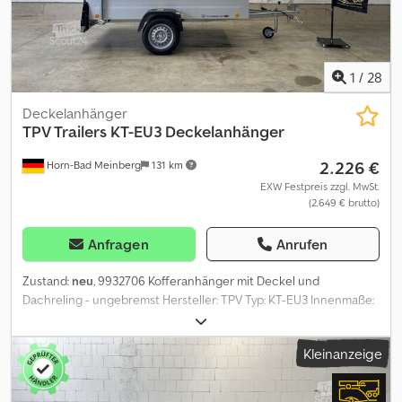
Fahrzeugpapiere Mögliche weitere Optionen und Zubehör für
diesen Anhänger: Radstopper (Sicherungsböcke), Seilwinde inkl.
Windenbock
1
/
28
Deckelanhänger
TPV Trailers
KT-EU3 Deckelanhänger
2.226 €
Horn-Bad Meinberg
131 km
EXW Festpreis zzgl. MwSt.
(2.649 € brutto)
Anfragen
Anrufen
Zustand:
neu
, 9932706 Kofferanhänger mit Deckel und
Dachreling - ungebremst Hersteller: TPV Typ: KT-EU3 Innenmaße:
ca. 2435 X 1235 X 670 mm Außenmaße: ca. 3560 x 1680 x 1315 mm
Zul. Gesamtgewicht: 750 kg Leergeweicht: ca. 282 kg Nutzlast: ca.
Kleinanzeige
468 kg (Nutzlastangaben können je nach Ausstattung und
Konstruktion abweichen) Deckel aus pulverbeschichtetem Stahl
schwarz, spritzwassergeschützt 2 Gasdruckstoßdämpfer