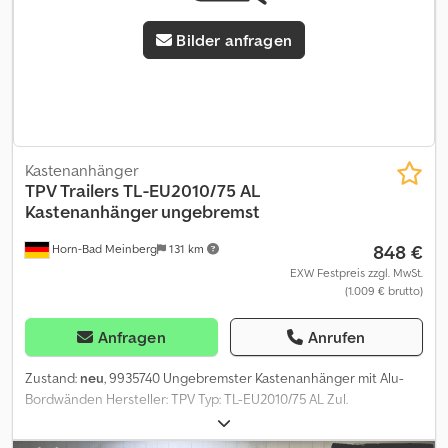
Bilder anfragen
Kastenanhänger
TPV Trailers
TL-EU2010/75 AL
Kastenanhänger ungebremst
848 €
Horn-Bad Meinberg
131 km
EXW Festpreis zzgl. MwSt.
(1.009 € brutto)
Anfragen
Anrufen
Zustand:
neu
, 9935740 Ungebremster Kastenanhänger mit Alu-
Bordwänden Hersteller: TPV Typ: TL-EU2010/75 AL Zul.
Gesamtgewicht: 750 kg Dedpfx Acszaxzlsrjwa Innenmaße: 2030 x
1080 x 350 mm L.B.H. Aussenmaße: 2960 x 1520 x 890 mm L.B.H. Zul.