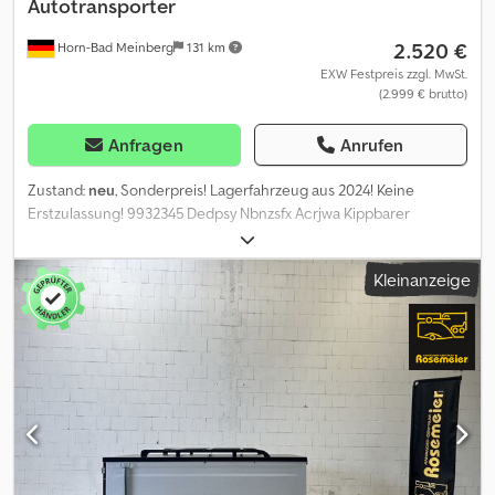
Autotransporter
2.520 €
Horn-Bad Meinberg
131 km
EXW Festpreis zzgl. MwSt.
(2.999 € brutto)
Anfragen
Anrufen
Zustand:
neu
, Sonderpreis! Lagerfahrzeug aus 2024! Keine
Erstzulassung! 9932345 Dedpsy Nbnzsfx Acrjwa Kippbarer
Autotransporter - Smart Anhänger Hersteller: TPV Typ: HL-EBK
3520/15 Maße: 3500 x 2000 mm L x B kippbarer
Kleinanzeige
Kleinfahrzeugtransporter Zul. Gesamtgewicht: 1500 Kg
Leergewicht: 465 kg Nutzlast: 1035 kg (Nutzlastangaben können
je nach Ausstattung und Konstruktion abweichen)
Feuerverzinkte Zugdeichsel mit Längsträgerfahrgestell Kippbare
Ladefläche - mit flachem Auffahrwinkel und 2 stabilen
Stahlauffahrschienen zum Anlegen Gasdruckdämpfer zum
leichten Kippen und Senken der Ladefläche Auflaufgebremst mit
Rückfahrautomatik Lochblech-Fahrbahn - ideal zum Befestigen
von Zurrgurten Vorbereitung für Windenbock wahlweise links
oder rechts steckbar Automatikstützrad Stecker 13-polig Inkl.