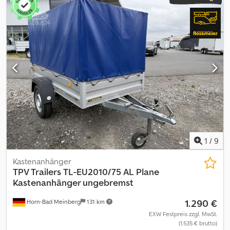
1
/
9
Kastenanhänger
TPV Trailers
TL-EU2010/75 AL Plane
Kastenanhänger ungebremst
1.290 €
Horn-Bad Meinberg
131 km
EXW Festpreis zzgl. MwSt.
(1.535 € brutto)