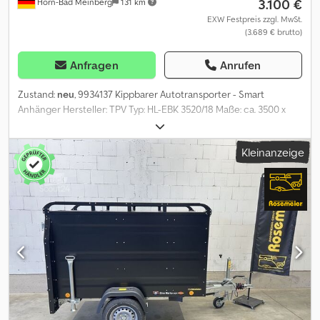
3.100 €
Horn-Bad Meinberg
131 km
EXW Festpreis zzgl. MwSt.
(3.689 € brutto)
Anfragen
Anrufen
Zustand:
neu
, 9934137 Kippbarer Autotransporter - Smart
Anhänger Hersteller: TPV Typ: HL-EBK 3520/18 Maße: ca. 3500 x
2000 mm L x B Kippbarer Kleinfahrzeugtransporter Zul.
Gesamtgewicht: ca. 1800 Kg Leergewicht: ca. 465 kg Nutzlast: ca.
Kleinanzeige
1335 kg (Nutzlastangaben können je nach Ausstattung und
Konstruktion abweichen) Feuerverzinkte Zugdeichsel mit
Längsträgerfahrgestell Kippbare Ladefläche - mit flachem
Auffahrwinkel und 2 stabilen Stahlauffahrschienen zum Anlegen
Gasdruckdämpfer zum leichten Kippen und Senken der
Ladefläche Auflaufgebremst mit Rückfahrautomatik Lochblech-
Fahrbahn - ideal zum befestigen von Zurrgurten Vorbereitung für
Windenbock wahlweise links oder rechts steckbar
Automatikstützrad 13 Zoll Schwerlastbereifung Stecker 13-polig
Radstoßdämfper inkl. 100 km/h Gutachten Inkl. Fahrzeugpapiere
Mögliche weitere Optionen und Zubehör für diesen Anhänger:
Radstopper (Sicherungsböcke), Seilwinde inkl. Windenbock