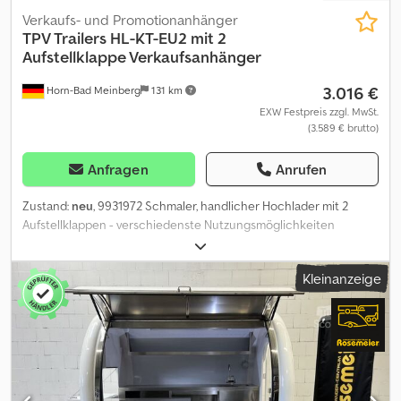
Verkaufs- und Promotionanhänger
TPV Trailers
HL-KT-EU2 mit 2
Aufstellklappe Verkaufsanhänger
3.016 €
Horn-Bad Meinberg
131 km
EXW Festpreis zzgl. MwSt.
(3.589 € brutto)
Anfragen
Anrufen
Zustand:
neu
, 9931972 Schmaler, handlicher Hochlader mit 2
Aufstellklappen - verschiedenste Nutzungsmöglichkeiten
aufgrund der schmalen und sehr hohen Bauform z.B. als -
Verkaufsanhänger auf einem abgeschlossenen Gelände - Essens-
Kleinanzeige
oder Materialtransporter in Golf- oder Ferienanlagen -
Freizeitbäder - Alten- und Reha-Einrichtungen -
Abgeschlossenen Firmengeländen - Wäschereien Hersteller: TPV
Typ: HL-KT-EU2 Hochlader, ungebremst Innenmaße: 2020 x 1075 x
1305 mm Aussenmaße: 2960 x 1520 x 2065 mm zul.
Gesamtgewicht: 650 kg Leergewicht: ca. 285 kg Nutzlast: ca. 365
kg (Nutzlastangaben können je nach Ausstattung und