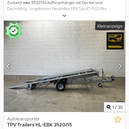
Zustand:
neu
, 9932704 Kofferanhänger mit Deckel und
Dachreling - ungebremst Hersteller: TPV Typ: KT-EU2 Plus
Innenmaße: ca. 2020 x 1075 x 1020 mm Außenmaße: ca. 2960 x
1520 x 1665 mm Zul. Gesamtgewicht: 750 kg Leergeweicht: ca. 266
Kleinanzeige
kg Nutzlast: ca. 484 kg (Nutzlastangaben können je nach
Ausstattung und Konstruktion abweichen) Deckel aus
pulverbeschichtetem Stahl schwarz, spritzwassergeschützt 2
Gasdruckstoßdämpfer erleichtern das Öffnen und Schließen des
Deckels Deckeltraglast offen 20 kg und 75 kg im geschlossenen
Zustand Bordwände Stahlblech verzinkt Ungebremst 1-Achser 2
Stützen hinten 4 stabile Verzurrösen Tür hinten, rechts
angeschlagen Stützrad Stecker 13-polig Inkl. Fahrzeugpapiere
Optionale Ausstattungen für diesen Anhänger:
Diebstahlsicherung Dodpfsy Nbn Ujx Acrewa Reserverad inkl.
Halter Fahrradträger auf Deckel montiert * Zulassung Ihres
neuen Anhängers beim Straßenverkehrsamt
1
/
30
Autotransporter
TPV Trailers
HL-EBK 3520/15