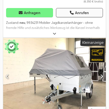
(6.350 € brutto)
Anfragen
Anrufen
Zustand:
neu
, 9934231 Mobiler Jagdkanzelanhänger - ohne
fremde Hilfe und zusätzliches Werkzeug ist die Kanzel innerhalb
von 3 - 5 Minuten durch die Unterstützung von 3 Gasdruckfedern
aufgestellt und auch wieder abgebaut. Ideal für die Erkundung
Kleinanzeige
neuer Reviere, Treib- und Drückjagden in Gastrevieren und
Entenjagden. Das geringe Eigengewicht ermöglicht es, die Kanzel
auch vor Ort noch per Hand auszurichten. Mit den 4
Drehkurbelstützen kann der Anhänger auch in Hanglagen gut
ausgerichtet werden. Der Rahmen der Kanzel besteht aus
feuerverzinktem Stahl, die Wände aus 30 mm starken
wärmegedämmten Wandpaneelen (außen grün und innen weiß).
Die Kanzel ereichen Sie durch eine Leiter, die an der Kanzel
gesichert wird. Die Tür hat feste Haltegriffe und ist nach innen zu
öffnen. Es befindet sich in der Kanzel eine große Fensteröffnung
vorne sowie 2 weitere Fensteröffnungen links und rechts. Die
Schusshöhe beträgt 3,10 m. Anhänger: Hersteller: TPV Typ:
Jagdkanzel Ausführung: ungebremst Gesamtgewicht: 750 kg