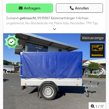
Anfragen
Anrufen
Zustand:
gebraucht
, 9935967 Kastenanhänger 1-Achser
ungebremst Alu-Bordwände mit Plane blau Hersteller: TPV Typ:
TL-EU2010/75 AL Zul. Gesamtgewicht: 750 kg Innenmaße: 2030 x
1080 x 800 mm L.B.H. Aussenmaße: 2960 x 1520 x 890 mm L.B.H. Zul.
Kleinanzeige
Gesamtgewicht: 750 kg Planenfarbe: blau EZ: 15.06.2022
Leergewicht: 123 kg Nutzlast: 627 kg Dedezp S Atopfx Acrjwa
Feuerverzinkte Zugdeichsel mit Längsträgerfahrgestell robuste,
doppelwandige und eloxierte Aluminium-Bordwände 4 stabile
Verzurrbügel zur optimalen Ladungssicherung Stützrad
Werkstattgeprüft Auf Wunsch mit neuem TÜV Mögliche weitere
Optionen und Zubehör für diesen Anhänger: Flachplane
Diebstahlsicherung mit Schloß Ladungssicherungsnetz
Deichselhaube Zulassung Ihres Anhängers beim
Straßenverkehrsamt
1
/
17