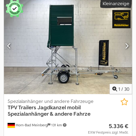
Kleinanzeige
Gesamtgewicht: 750 kg Leergewicht: 121 kg Nutzlast: 629 kg
(Nutzlastangaben können je nach Ausstattung und Konstruktion
abweichen) Feuerverzinkte Zugdeichsel mit
Längsträgerfahrgestell Robuste, doppelwandige und eloxierte
Aluminium-Bordwände 4 stabile Verzurrbügel zur optimalen
Ladungssicherung Befestigungspunkte für
Ladungssicherungsnetz aussen an Bordwand Inkl.
Fahrzeugpapiere Mögliche weitere Optionen und Zubehör für
diesen Anhänger: Flachplane Hochplane 800 oder 1000 mm hoch
Diebstahlsicherung mit Schloß Ladungssicherungsnetz Stützrad
vorne
1
/
30
Spezialanhänger und andere Fahrzeuge
TPV Trailers
Jagdkanzel mobil
Spezialanhänger & andere Fahrze
5.336 €
Horn-Bad Meinberg
131 km
EXW Festpreis zzgl. MwSt.