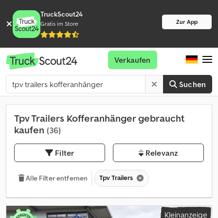
TruckScout24
Zur App
Gratis im Store
Verkaufen
Suchen
Tpv Trailers Kofferanhänger gebraucht
kaufen
(36)
Filter
Relevanz
Tpv Trailers
Alle Filter entfernen
Kleinanzeige