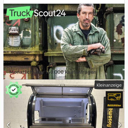
1000 kg Leergewicht: ca. 262 kg Nutzlast: ca. 738 kg Deckel mit
Stoßdämpfern, spritzwassergeschützt 56 mm hoch mit
Dachreling Bordwände Stahlblech, verzinkt gebremst 1-Achser
Dwsdpjzciaqefx Acroa Stützrad Tür hinten rechts angeschlagen 2
Stützen hinten 4 stabile Verzurrösen 13-poligen Stecker Inkl.
Fahrzeugpapiere Optionale Ausstattungen für diesen Anhänger:
Diebstahlsicherung Fahrradträger auf Deckel montiert Zulassung
Ihres neuen Anhängers beim Straßenverkehrsamt
Monatlich über 140.000 Kaufanfragen
Händlerpaket auswählen
Kleinanzeige