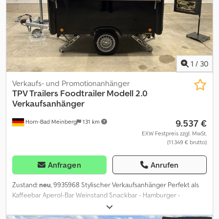
1
/
30
Verkaufs- und Promotionanhänger
TPV Trailers
Foodtrailer Modell 2.0
Verkaufsanhänger
9.537 €
Horn-Bad Meinberg
131 km
EXW Festpreis zzgl. MwSt.
(11.349 € brutto)
Anfragen
Anrufen
Zustand:
neu
, 9935968 Stylischer Verkaufsanhänger Perfekt als
Kaffeebar Aperol-Bar Weinstand Snackbar - Hamburger -
Fingerfood-Express etc. Hersteller: TPV Typ: Foodtrailer - schwarz
Innenmaße: 2120 X 1870 X 1950 mm Zul. Gesamtgewicht: 1350 kg