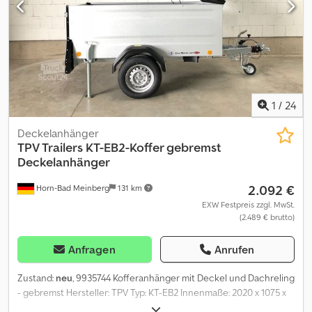
1
/
24
Deckelanhänger
TPV Trailers
KT-EB2-Koffer gebremst
Deckelanhänger
2.092 €
Horn-Bad Meinberg
131 km
EXW Festpreis zzgl. MwSt.
(2.489 € brutto)
Anfragen
Anrufen
Zustand:
neu
, 9935744 Kofferanhänger mit Deckel und Dachreling
- gebremst Hersteller: TPV Typ: KT-EB2 Innenmaße: 2020 x 1075 x
720 mm Aussenmaße: 2960 x 1520 x 1310 mm zul. Gesamtgewicht: