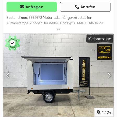
Anfragen
Anrufen
Zustand:
neu
, 9932672 Motorradanhänger mit stabiler
Auffahrrampe, kippbar Hersteller: TPV Typ: KD-MUT3 Maße: ca.
2435 X 1235 X 95mm L. B. H Gesamtlänge: ca. 3560 x 1660 x 1300
L.B.H. Dwodpfoy I Tgajx Acroa zul. Gesamtgewicht: 750 kg
Kleinanzeige
Leergewicht: ca. 224 kg Nutzlast: ca. 526 kg (Nutzlastangaben
können je nach Ausstattung und Konstruktion abweichen)
Feuerverzinkte geschraubte und abklappbare V-Deichsel Boden
Lochblechstahlprofile 1 Motorradhaltebügel 4 Zurrbügel je
rechts und links Auffahrrampe aus Aluriffelblech mit einer Länge
von 750 mm und einer Tragkraft von 450 kg Stützrad Stecker 13
polig Inkl. Fahrzeugpapiere Mögliche Optionen und Zubehör für
diesen Anhänger: Weitere Motorradhaltebügel Zurrbügel
Schiebestützen 3-seitige Bordwanderhöhung 340 mm
Reserverad inkl. Halter Diebstahlsicherung Zulassung Ihres neuen
Anhängers beim Straßenverkehrsamt
1
/
24