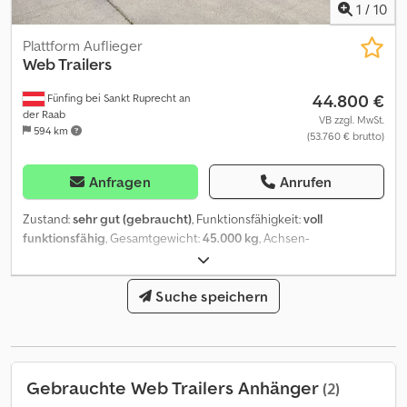
1
/
10
Plattform Auflieger
Web Trailers
44.800 €
Fünfing bei Sankt Ruprecht an
der Raab
VB zzgl. MwSt.
594 km
(53.760 € brutto)
Anfragen
Anrufen
Zustand:
sehr gut (gebraucht)
, Funktionsfähigkeit:
voll
funktionsfähig
, Gesamtgewicht:
45.000 kg
, Achsen-
Konfiguration:
3 Achsen
, Erstzulassung:
11/2023
, nächste Prüfung
(TÜV):
11/2026
, Baujahr:
2023
, Web Trailer Telesattel Baujahr 2023
sehr wenig gebraucht Teleskopierbar + 7,9Meter,
Suche speichern
Überbreiteneinrichtung Rungentaschen aussen und Innen, inkl.
12 Rungen verzinkt 3.Achse nachlaufgelenkt 1.Achse Liftachse
Dcsdpfoyx H Niox Ackjk Sehr wenig gebraucht/ neuwertig
Gebrauchte Web Trailers Anhänger
(2)