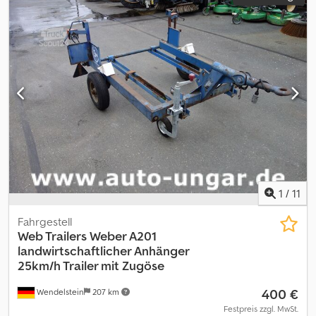
1
/
11
Fahrgestell
Web Trailers
Weber A201
landwirtschaftlicher Anhänger
25km/h Trailer mit Zugöse
400 €
Wendelstein
207 km
Festpreis zzgl. MwSt.