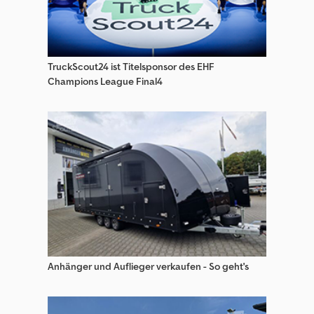
Web Trailers Auflieger Mit Arbeitsbühne
Web Trailers Auflieger Mit Offener Pritsche
Web Trailers Auflieger Mit Pritsche & Plane
TruckScout24 ist Titelsponsor des EHF
Champions League Final4
Web Trailers Auflieger Wechselfahrgestell
Web Trailers Getränkeanhänger
Web Trailers Getränkeauflieger
Web Trailers Kofferauflieger
Z-Trailer Anhänger
Anhänger und Auflieger verkaufen - So geht's