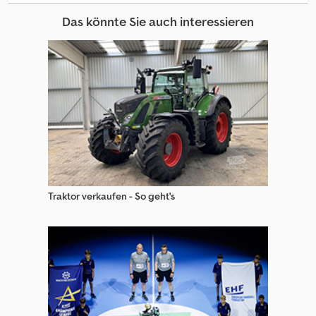
Tpv Trailers Anhänger
Das könnte Sie auch interessieren
Trailor Anhänger
Trailor Auflieger Mit Offener Pritsche
Trailor Auflieger Mit Pritsche & Plane
Trailor Pkw-Anhänger
Trailor S Auflieger
Web Trailers Abrollanhänger
Traktor verkaufen - So geht's
Web Trailers Anhänger Mit Offener Pritsche
Web Trailers Anhänger Pritsche & Plane
Web Trailers Anhänger Wechselfahrgestell
Web Trailers Auflieger