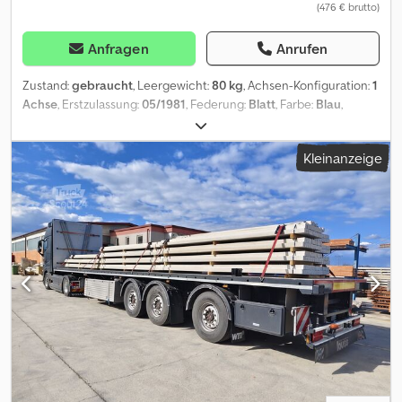
(476 € brutto)
Anfragen
Anrufen
Zustand:
gebraucht
, Leergewicht:
80 kg
, Achsen-Konfiguration:
1
Achse
, Erstzulassung:
05/1981
, Federung:
Blatt
, Farbe:
Blau
,
Baujahr:
1981
, Trailer: - Weber - Typ A201 - EZ: 12.05.1981 -
Gesamtmaß: 215cm x 160cm (lxb) - Innenmaß: 130cm x 96 (lxb) -
Kleinanzeige
Zugöse - Stützlast 150kg - Leergewicht: 80kg; zul. GG: derzeit
450kg (Trailer wurde abgelastet, ursprünglich 930kg) - 25km/h-
Zulassung - aus kommunalem Besitz, 1. Hand Dcodpfoqxudtsx
Ackok Ein Video dieses Angebots finden Sie auf Unseren
gesamten Fahrzeugbestand finden Sie unter Alle neu
eingestellten Fahrzeuge per Email erhalten – melden Sie sich bei
unserem NEWSLETTER an! Irrtümer und Schreibfehler möglich,
Zwischenverkauf vorbehalten!