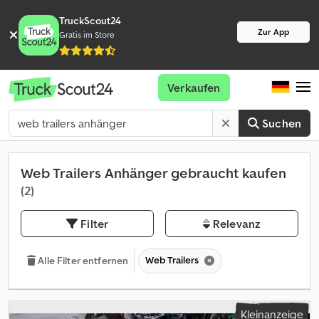
TruckScout24
Zur App
Gratis im Store
Verkaufen
Suchen
Web Trailers Anhänger gebraucht kaufen
(2)
Filter
Relevanz
Web Trailers
Alle Filter entfernen
Kleinanzeige