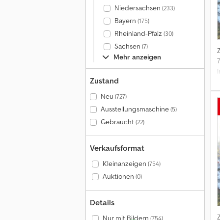
Niedersachsen
(233)
Bayern
(175)
Rheinland-Pfalz
(30)
Sachsen
(7)
Mehr anzeigen
Zustand
Neu
(727)
Ausstellungsmaschine
(5)
Gebraucht
(22)
Verkaufsformat
2
Kleinanzeigen
(754)
G
Auktionen
(0)
=
Details
Nur mit Bildern
(754)