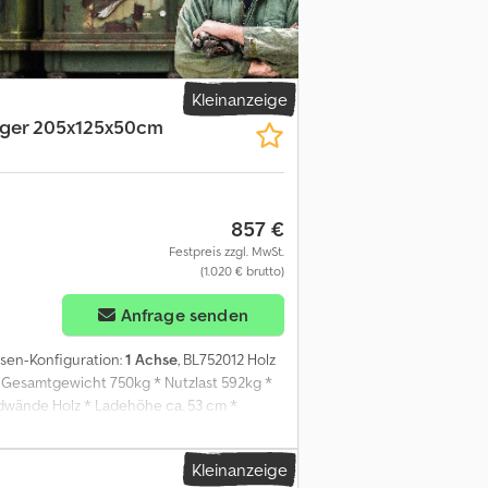
elort) mindestens ¤ 270,00 zzgl. Mwst.
.=.=.=.=.=. =.=.=.=.=.=.=. auch hier können Sie
ansporttechnik GmbH Dieselstr. 8 85084
:.:.:.:.:.:.:.: B L Y S S transporttechnik GmbH Burenkamp 18-20
=.=.=.=.=. =.=.=.=.=.=.=. ?FINANZIERUNG ODER
Kleinanzeige
ger 205x125x50cm
857 €
Festpreis zzgl. MwSt.
(1.020 € brutto)
Anfrage senden
hsen-Konfiguration:
1 Achse
, BL752012 Holz
esamtgewicht 750kg * Nutzlast 592kg *
rdwände Holz * Ladehöhe ca. 53 cm *
Reifen 13 Zoll * Achsenhersteller AL-KO
 Fz-Brief 49,99 ¤ Alle Preise inkl. MwST.
Kleinanzeige
rzeuges von 2500 kg möglich! Abbildungen