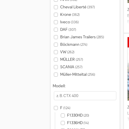
Cheval Liberté
(397)
Krone
(362)
Iveco
(336)
DAF
(307)
Brian James Trailers
(285)
Böckmann
(274)
VW
(262)
MÜLLER
(257)
SCANIA
(257)
=
Müller-Mitteltal
(256)
.
Modell:
4
F
(124)
F1330HD
(20)
F1336HD
(14)