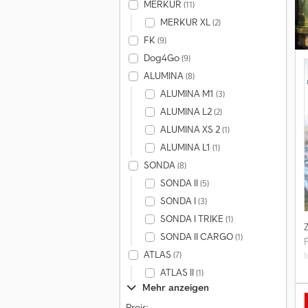
MERKUR
(11)
B
MERKUR XL
(2)
FK
(9)
R
Dog4Go
(9)
4
ALUMINA
(8)
ALUMINA M1
(3)
ALUMINA L2
(2)
ALUMINA XS 2
(1)
ALUMINA L1
(1)
SONDA
(8)
SONDA II
(5)
SONDA I
(3)
SONDA I TRIKE
(1)
SONDA II CARGO
(1)
ATLAS
(7)
ATLAS II
(1)
Mehr anzeigen
Preis: