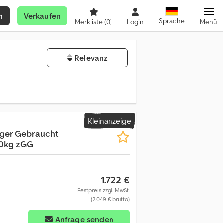
n
Verkaufen
Sprache
Merkliste
(0)
Login
Menü
Relevanz
Kleinanzeige
ger Gebraucht
00kg zGG
1.722 €
Festpreis zzgl. MwSt.
(2.049 € brutto)
Anfrage senden