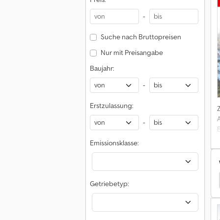
-
=
Suche nach Bruttopreisen
Nur mit Preisangabe
.
T
Baujahr:
-
Erstzulassung:
-
Emissionsklasse:
Blyss Anhänger
Getriebetyp:
m
t