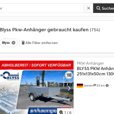
Suche
Blyss Pkw-Anhänger gebraucht kaufen
(754)
Blyss
Alle Filter entfernen
PKW-Anhänger
BLYSS
PKW Anhän
251x131x50cm 13
A
Seesen
83 km
n
m
e
h
r
a
1
/
6