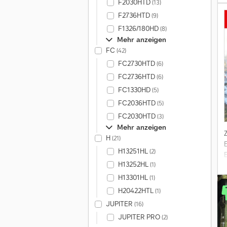
F2030HTD
(13)
F2736HTD
(9)
F1326/180HD
(8)
Mehr anzeigen
FC
(42)
B
FC2730HTD
(6)
FC2736HTD
(6)
R
G
FC1330HD
(5)
FC2036HTD
(5)
FC2030HTD
(3)
Mehr anzeigen
H
(21)
H13251HL
(2)
H13252HL
(1)
H13301HL
(1)
H20422HTL
(1)
JUPITER
(16)
d
JUPITER PRO
(2)