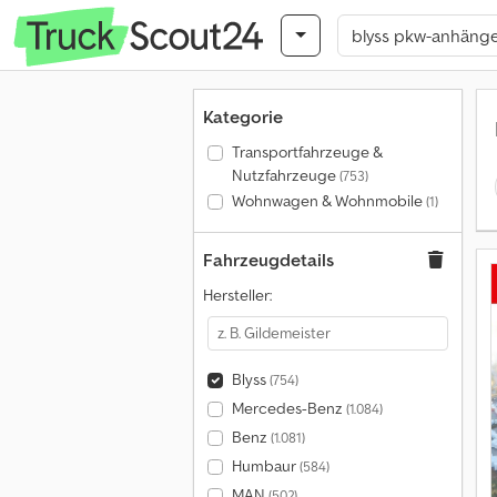
Kategorie
Transportfahrzeuge &
Nutzfahrzeuge
(753)
Wohnwagen & Wohnmobile
(1)
Fahrzeugdetails
Hersteller:
Blyss
(754)
Mercedes-Benz
(1.084)
Benz
(1.081)
Humbaur
(584)
MAN
(502)