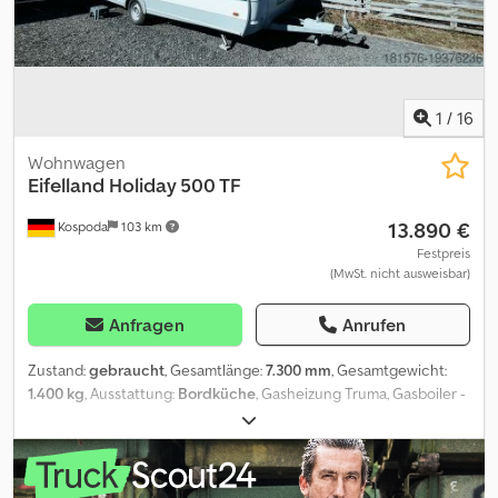
1
/
16
Wohnwagen
Eifelland
Holiday 500 TF
13.890 €
Kospoda
103 km
Festpreis
(MwSt. nicht ausweisbar)
Anfragen
Anrufen
Zustand:
gebraucht
, Gesamtlänge:
7.300 mm
, Gesamtgewicht:
1.400 kg
, Ausstattung:
Bordküche
, Gasheizung Truma, Gasboiler -
Dusche, Toilette, 3-Flammen-Gaskocher, Kühlschrank,
Luxusdachhauben, Staufach außen, Fliegengittertür, alle Fenster
mit Flieggitter - Verdunkl., Stabilisator, Luftvorzelt 3,20 m Breite, 50
L Frischwassertank, Autarkbatterie TÜV / Gas: neu incl.