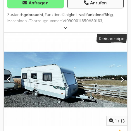
Anfragen
Anrufen
Zustand:
gebraucht
, Funktionsfähigkeit:
voll funktionsfähig
,
Maschinen-/Fahrzeugnummer:
W0900011850H80163
,
Leergewicht:
1.280 kg
, Gesamtgewicht:
1.850 kg
, Achsen-
Konfiguration:
1 Achse
, zulässige Achslast (Achse 1):
1.800 kg
,
Kleinanzeige
Erstzulassung:
01/2008
, nächste Prüfung (TÜV):
04/2028
,
Gesamtlänge:
5.990 mm
, Gesamtbreite:
2.370 mm
, Gesamthöhe:
2.800 mm
, Farbe:
Gelb
, Anhängerbremse:
Anhänger gebremst
,
Baujahr:
2008
, Ausstattung:
Kühlaggregat
, Sechseckiger
Verkaufsanhänger mit großer Kühltheke, Kühlfächern unter der
Theke, Seitenscheiben und Vorzelt in Speziallackierung.
Erstzulassung: 23.01.2008. Hersteller: Eifelland-Hennerici. Typ:
Hemmis. zGM: 1.850 kg. HU: April 2028. Neue Reifen, neuer Boiler.
Wegen Aufgabe der Direktvermarktung mit Waage und
Verpackungsmaterial zu verkaufen. Dedpezl Dztsfx Adkeck
1
/
13