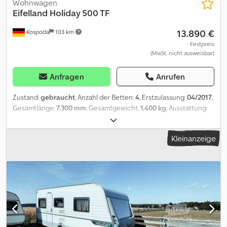
Wohnwagen
Eifelland
Holiday 500 TF
13.890 €
Kospoda
103 km
Festpreis
(MwSt. nicht ausweisbar)
Anfragen
Anrufen
Zustand:
gebraucht
, Anzahl der Betten:
4
, Erstzulassung:
04/2017
,
Gesamtlänge:
7.300 mm
, Gesamtgewicht:
1.400 kg
, Ausstattung:
Bordküche, Doppel-/franz. Bett, Gebrauchtwagengarantie,
Standheizung, Toilette
, Gasheizung Truma, Gasboiler – Dusche,
Kleinanzeige
Toilette, 3-Flammen-Gaskocher, Kühlschrank, Luxusdachhauben,
Staufach außen, Fliegengittertür, alle Fenster mit Flieggitter –
Verdunkl., Stabilisator, Luftvorzelt 3,20 m Breite, 50 L
Frischwassertank, Autarkbatterie Dcjdji Rhzgspfx Adksk TÜV / Gas:
neu