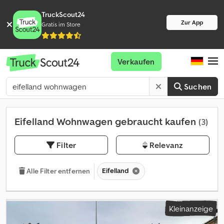
TruckScout24
Zur App
Gratis im Store
Verkaufen
Suchen
Eifelland Wohnwagen gebraucht kaufen
(3)
Filter
Relevanz
Eifelland
Alle Filter entfernen
Kleinanzeige