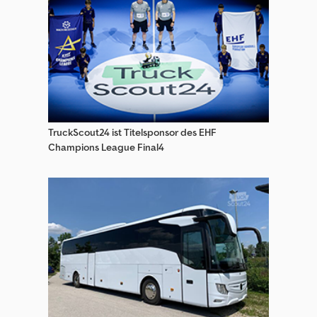
Clever Wohnwagen/Wohnmobile
Eifelland Wohnwagen/Wohnmobile
Etrusco Alkoven Wohnmobil / Wohnwagen
Etrusco Wohnwagen/Wohnmobile
TruckScout24 ist Titelsponsor des EHF
Hobby Wohnwagen
Champions League Final4
Hobby Wohnwagen/Wohnmobile
Hymer/Eriba Wohnwagen
Hymer/Eriba Wohnwagen/Wohnmobile
Itineo Wohnwagen/Wohnmobile
Luxus Wohnwagen
Niesmann+Bischoff Wohnwagen/Wohnmobile