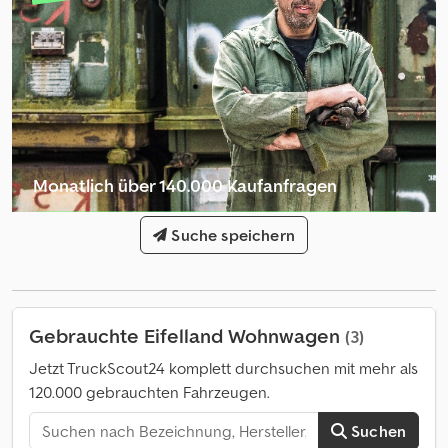
TÜV/Fracht Gebrauchtfahrzeug: mit Garantie, Modell-/Baujahr:
2017, TÜV neu: ja, CaraWorld ID: cw-22636160, Betten:
Doppel-/franz. Bett, Zusatz: TÜV neu Dcjdpfx Aewtmdpodkek
Gasprüfung neu, AUFBAU: Dachreling, Verdunkelungs- und
Fliegenschutzrollos, KÜCHE: 3-Flammkocher, Kühlschrank mit
Frostfach, SANITÄR: Dusche, Cassetten-Toilette,
Warmwasserboiler, HEIZUNG/KLIMA: Gasheizung
Monatlich über 140.000 Kaufanfragen
Händlerpaket auswählen
Suche speichern
Gebrauchte Eifelland Wohnwagen
(3)
Jetzt TruckScout24 komplett durchsuchen mit mehr als
120.000 gebrauchten Fahrzeugen.
Suchen