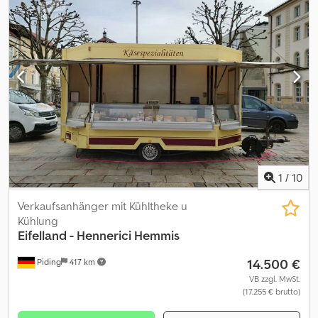
1
/
10
Verkaufsanhänger mit Kühltheke u
Kühlung
Eifelland - Hennerici
Hemmis
14.500 €
Piding
417 km
VB zzgl. MwSt.
(17.255 € brutto)