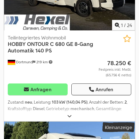
Alkoven-Doppelbett sowie eine praktische Face-to-Face-
Sitzgruppe, die bei Bedarf zu einem weiteren Schlafplatz
umgebaut werden kann. Ergänzt wird das Wohnkonzept durch
eine funktionale Küche, ein komfortables Bad und eine
1
/
24
geräumige Heckgarage mit viel Stauraum für Reisegepäck und
Freizeitutensilien. Ideal für Familien oder Reisende, die Wert auf
Teilintegriertes Wohnmobil
viel Platz, flexible Schlafmöglichkeiten und entspanntes Reisen
HOBBY
ONTOUR C 680 GE 8-Gang
legen. Detailfotos, 360-Grad-Tour sowie weitere Auskünfte gerne
Automatik 140 PS
auf Anfrage. Weitere Hinweise für internationale Käufer am Ende
78.250 €
Dortmund
219 km
der Anzeige. Den kompletten Beschreibungstextfinden Sie auf
unserer Website unter . Highlights * Auflastung auf 3,65 Tonnen *
Festpreis inkl. MwSt.
(65.756 € netto)
Zulassung für 6 Personen * Aufbauklima * Solar-Anlage *
Winterpaket * Fahrradträger für 4 Räder * Kurbelstützen *
Alufelgen Schlafplätze * Doppelbett/franz. Bett im Heck, ca. 214 x
Anfragen
Anrufen
138/107 cm * Alkovenbett, ca. 202 x 153 cm * Umbau Sitzgruppe,
ca. 210 x 128 cm Fahrerhaus und Fahrkomfort * Navigationssystem
Zustand:
neu
, Leistung:
103 kW (140,04 PS)
, Anzahl der Betten:
2
,
und Wifi-Mediacenter PIONEER mit Touchdisplay,
Kraftstofftyp:
Diesel
, Getriebetyp:
mechanisch
, Gesamtlänge:
Rückfahrkamera, Stellplatzdatenbank, Apple CarPlay und Android
6.750 mm
, Gesamtbreite:
2.230 mm
, Gesamthöhe:
2.820 mm
,
Auto * Rückfahrkamera Dometic PrefectView CAM18 NAV *
Achsen-Konfiguration:
2 Achsen
, Gesamtgewicht:
3.500 kg
,
Kleinanzeige
Tempomat * Fahrer- und Beifahrersitz mit Armlehnen »Captain's
Ausstattung:
ABS, Elektronisches Stabilitätsprogramm (ESP),
Chair«, höhenverstellbar * Cupholder * Tablet-Halter und USB-
Klimaanlage, Navigationssystem, Toilette, Zentralverriegelung
,