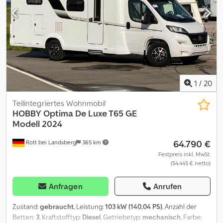
Veranschaulichung. Sie können kostenpflichtige
2,2 l - 140 Multijet, Euro 6d-FINAL, 184 ccm * 103 kW / 140 PS, mit
Sonderausstattungen sowie abweichende Farben oder
Start- / Stopp-Technologie und ECO-Pack Chassis * FIAT
Polsterstoffe enthalten. Unsere Vertragspartner Als offizieller
Tiefrahmen-Chassis Light, 3.500 kg Felgen * Leichtmetallfelgen
Händler führen wir Fahrzeuge der Marken: * Caravelair * Eura
16", Original FIAT Basisfahrzeug * ABS Antiblockiersystem,
Mobil * Forster * Frankia * Hobby * Kabe * Lifestyle Camper *
Außenspiegel, elektrisch verstell- und beheizbar * Außenspiegel,
Morelo * Mobilvetta * Randger * Rimor * Rhön Camp * Sun Living
verlängert, Bordcomputer, AdBlue-Tank, 19 Liter, ESP inkl. ASR,
Dkjdpezqiqkefx Akior * Yucon Individuelle Finanzierung leicht
Hillholder und intelligenter Traktionskontrolle * Fahrer- und
gemacht Auf Wunsch bieten wir Ihnen eine flexible Finanzierung
Beifahrerairbag, Fensterheber, elektrisch, Tempomat *
1
/
20
mit Laufzeiten zwischen 12 und 150 Monaten ? mit oder ohne
Zentralverriegelung mit Fernbedienung, Wegfahrsperre,
Anzahlung. Und falls Sie ein gebrauchtes Fahrzeug in Zahlung
elektronisch * Dieseltank, 75 Liter, Radioantenne im Dachbereich
Teilintegriertes Wohnmobil
geben möchten: Kein Problem, wir machen Ihnen ein faires
integriert * Radiovorbereitung mit Lautsprechern,
HOBBY
Optima De Luxe T65 GE
Angebot. Änderungen, Zwischenverkäufe sowie Irrtümer und
Reifendruckkontrollsystem, Reifenreparaturset * Ladebooster 25
Modell 2024
Druckfehler vorbehalten. Mehr entdecken auf unserer Website
A, Schmutzfänger, vorne, Stoßfänger vorne in Wagenfarbe
64.790 €
Viele unserer Modelle können Sie nicht nur kaufen, sondern
Rott bei Landsberg
365 km
lackiert * Warndreieck und Verbandkasten, Schaltgetriebe, 6-
auch mieten! Jetzt informieren unter: Unsere Öffnungszeiten
Gang manuell * Klimaanlage, manuell mit Pollenfilter im
Festpreis inkl. MwSt.
Montag ? Freitag: 09:00 ? 18:00 Uhr Samstag: 10:00 ? 16:00 Uhr
(54.445 € netto)
Fahrerhaus * Lenkrad und Schaltknauf in Leder-Ausführung *
Sonntag (Schautag): 11:00 ? 16:00 Uhr (keine Beratung, kein
Dachfenster, ausstellbar, doppelt verglast und getönt * Fahrer-
Verkauf) Hinweis: Unser Morelo Showroom ist am Sonntag
und Beifahrersitz mit Armlehnen ?Captain ?s Chair?,
Anfragen
Anrufen
geschlossen. So erreichen Sie uns: Büro: ? 78 98 563 Unsere
höhenverstellbar * Fahrer- und Beifahrersitz drehbar, Cupholder,
WhatsApp Beratung erreichen Sie unter: (0) ----Änderungen,
Tablet-Halter und USB-Ladesteckdose * Fahrer- und Beifahrersitz
Zustand:
gebraucht
, Leistung:
103 kW (140,04 PS)
, Anzahl der
Zwischenverkauf und Irrtümer vorbehalten! ----created with
mit Wohnraumstoff bezogen * Fußmatte im Fahrerhaus,
Betten:
3
, Kraftstofftyp:
Diesel
, Getriebetyp:
mechanisch
, Farbe: