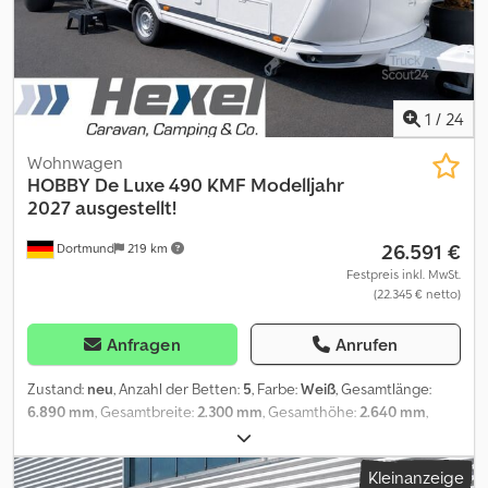
Dachluke * Waschbecken Heizung: * Truma S3002 mit
Raumumluft Weitere Ausstattung: Warmwasserboiler * große und
kleine Dachluken * Fenster alle ausstellbar und mit Kombirollos *
Kleidungschrank * weitere Stauräume---- Bitte zu beachten, dass
die Besichtigung nur nach Absprache möglich ist! ----
Inzahlungnahme und individuelle Finanzierung auch ohne
1
/
24
Anzahlung möglich, Bonität vorausgesetzt.----Schreibfehler,
Wohnwagen
Irrtum und Zwischenverkauf vorbehalten.----Diese und unsere
HOBBY
De Luxe 490 KMF Modelljahr
weiteren Angebote finden Sie auch auf unsere Homepage - Zum
2027 ausgestellt!
Beispiel - Mover Rangierhilfe inkl. Einbau und 5 Jahre Garantie
schon ab ¤1400!
26.591 €
Dortmund
219 km
Festpreis inkl. MwSt.
(22.345 € netto)
Anfragen
Anrufen
Zustand:
neu
, Anzahl der Betten:
5
, Farbe:
Weiß
, Gesamtlänge:
6.890 mm
, Gesamtbreite:
2.300 mm
, Gesamthöhe:
2.640 mm
,
Achsen-Konfiguration:
1 Achse
, Gesamtgewicht:
1.500 kg
,
Ausstattung:
Toilette
, * Neufahrzeug Modelljahr 27! * HEXEL
Kleinanzeige
GmbH - IHR GROSSER FENDT-PREMIUM-HÄNDLER! * FENDT-