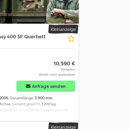
ckdose * Vorzelt komplett Firma Brand *
ehalten! ----created with SYSCARA
Kleinanzeige
asy 400 SF Querbett
10.590 €
Festpreis
(MwSt. nicht ausweisbar)
Anfrage senden
2006
, Gesamtlänge:
5.900 mm
,
 Achse
, Gesamtgewicht:
1.200 kg
,
Leergewicht und 1200 Kg Gesamtgewicht
 zum Bett für zwei Personen * im vorderen
t Gefrierfach * Gaskocher mit drei
Kleinanzeige
g * Nasszelle mit Cassetten Toilette