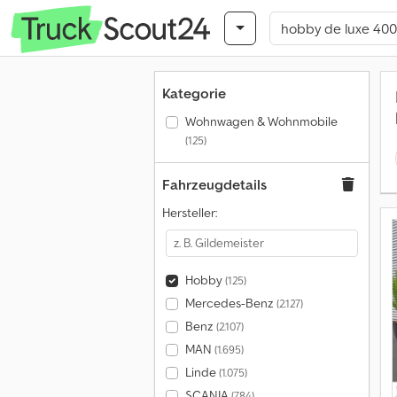
Kategorie
Wohnwagen & Wohnmobile
(125)
Fahrzeugdetails
Hersteller:
Hobby
(125)
Mercedes-Benz
(2.127)
Benz
(2.107)
MAN
(1.695)
Linde
(1.075)
SCANIA
(784)