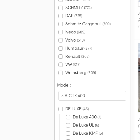
SCHMITZ
(774)
DAF
(725)
Schmitz Cargobull
(709)
Iveco
(689)
Volvo
(518)
Humbaur
(377)
Renault
(362)
VW
(317)
Weinsberg
(309)
Modell:
S
DE LUXE
(45)
De Luxe 400
(7)
De Luxe UL
(6)
De Luxe KMF
(5)