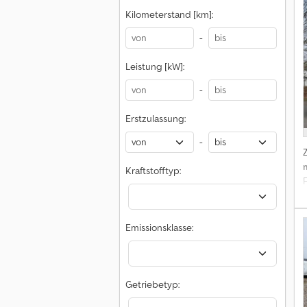
Kilometerstand [km]:
-
Leistung [kW]:
-
Erstzulassung:
-
Kraftstofftyp:
Emissionsklasse:
Getriebetyp: