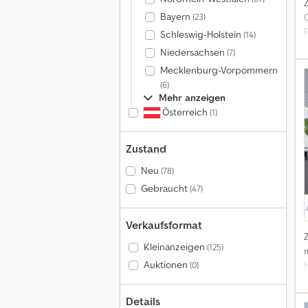
Bayern
(23)
Schleswig-Holstein
(14)
Niedersachsen
(7)
Mecklenburg-Vorpommern
(6)
Mehr anzeigen
Österreich
(1)
Zustand
Neu
(78)
Gebraucht
(47)
Verkaufsformat
Kleinanzeigen
(125)
Auktionen
(0)
Details
A