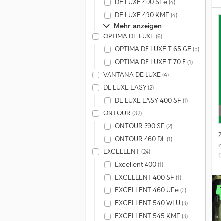
DE LUXE 400 SFe
(4)
DE LUXE 490 KMF
(4)
Mehr anzeigen
A
OPTIMA DE LUXE
(6)
OPTIMA DE LUXE T 65 GE
(5)
OPTIMA DE LUXE T 70 E
(1)
VANTANA DE LUXE
(4)
DE LUXE EASY
(2)
DE LUXE EASY 400 SF
(1)
ONTOUR
(32)
ONTOUR 390 SF
(2)
ONTOUR 460 DL
(1)
EXCELLENT
(24)
Excellent 400
(1)
EXCELLENT 400 SF
(1)
EXCELLENT 460 UFe
(3)
EXCELLENT 540 WLU
(3)
EXCELLENT 545 KMF
(3)