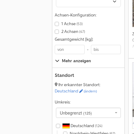
Achsen-Konfiguration:
1 Achse
(53)
2 Achsen
(47)
Gesamtgewicht [kg]:
A
-
Mehr anzeigen
k
Standort
1
Ihr erkannter Standort:
Deutschland
(ändern)
Umkreis:
Unbegrenzt
(125)
Deutschland
(124)
Nordrhein-Westfalen
(67)