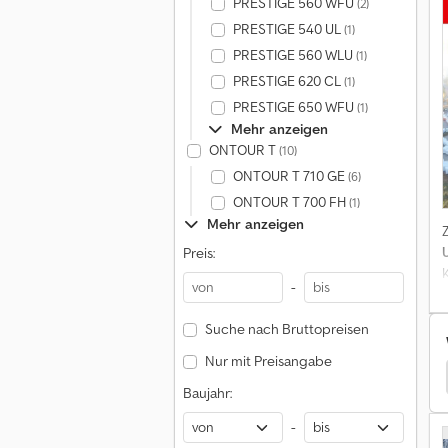
PRESTIGE 560 WFU
(2)
PRESTIGE 540 UL
(1)
PRESTIGE 560 WLU
(1)
PRESTIGE 620 CL
(1)
PRESTIGE 650 WFU
(1)
Mehr anzeigen
ONTOUR T
(10)
ONTOUR T 710 GE
(6)
ONTOUR T 700 FH
(1)
Mehr anzeigen
Preis:
-
Suche nach Bruttopreisen
Nur mit Preisangabe
t Wohnwagen
Knaus Van Ti Wohnwagen/Wohnmobile
Baujahr:
-