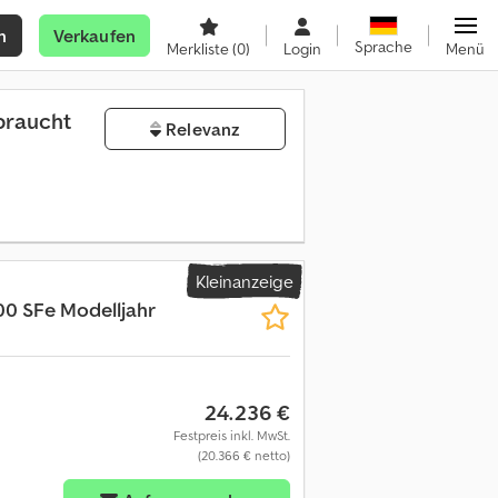
n
Verkaufen
Sprache
Merkliste
(0)
Login
Menü
raucht
Relevanz
Kleinanzeige
00 SFe Modelljahr
24.236 €
Festpreis inkl. MwSt.
(20.366 € netto)