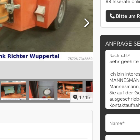
88 Inserate onl
Bitte um 
ANFRAGE S
Nachricht*
1
/
15
Name*