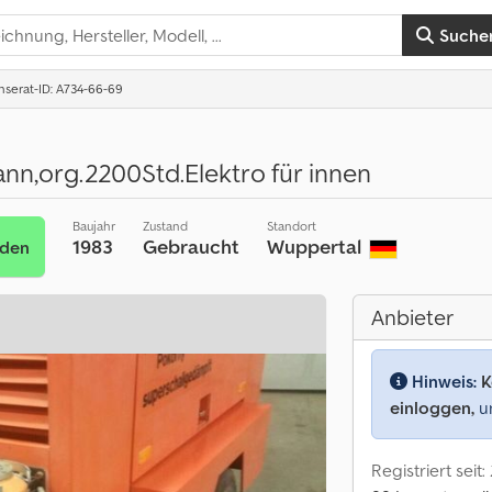
Suche
Inserat-ID: A734-66-69
,org.2200Std.Elektro für innen
Baujahr
Zustand
Standort
1983
Gebraucht
Wuppertal
nden
Anbieter
Hinweis:
K
einloggen,
um
Registriert seit