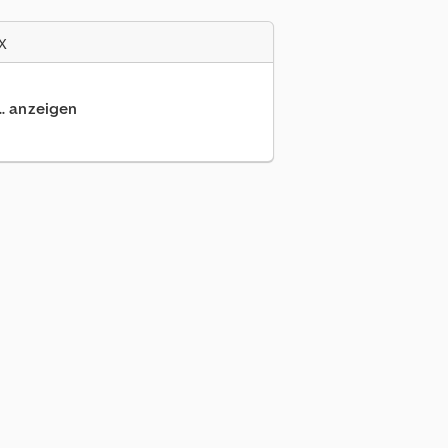
x
.. anzeigen