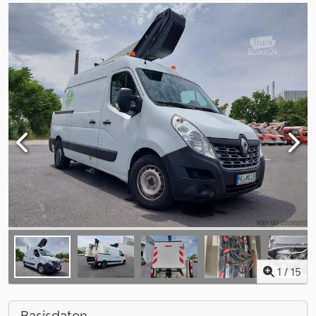
1
/
15
Basisdaten