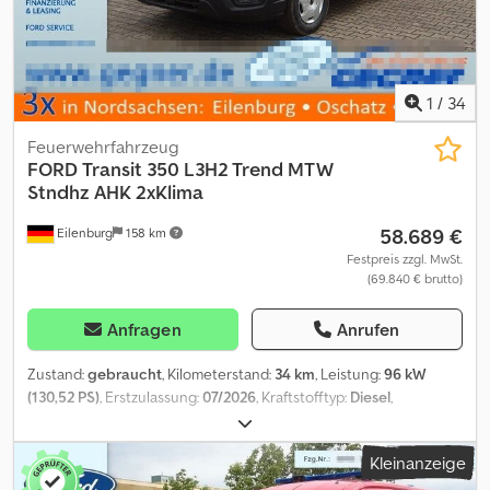
1
/
34
Feuerwehrfahrzeug
FORD
Transit 350 L3H2 Trend MTW
Stndhz AHK 2xKlima
58.689 €
Eilenburg
158 km
Festpreis zzgl. MwSt.
(69.840 € brutto)
Anfragen
Anrufen
Zustand:
gebraucht
, Kilometerstand:
34 km
, Leistung:
96 kW
(130,52 PS)
, Erstzulassung:
07/2026
, Kraftstofftyp:
Diesel
,
Gesamtgewicht:
3.500 kg
, Farbe:
Rot
, Getriebetyp:
Automatisch
,
Anzahl der Sitzplätze:
9
, Gesamtlänge:
5.981 mm
, Gesamtbreite:
Kleinanzeige
2.533 mm
, Gesamthöhe:
2.448 mm
, Ausstattung:
ABS,
Elektronisches Stabilitätsprogramm (ESP), Klimaanlage,