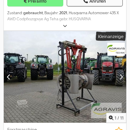
Preisinfo
Anrufen
Zustand:
gebraucht
, Baujahr:
2021
, Husqvarna Automower 435 X
AWD Codpfxszqpvye Ag Teha gebr. HUSQVARNA
Rasenmähroboter Allradantrieb inkl. Ladestation
Gebrauchtgegenstände Sonderregelung. Der Verkauf erfolgt
Kleinanzeige
gemäß §25a UstG – Differenzbesteuerung. Mehrwertsteuer nicht
ausweisbar.
1
/
11
Forstmaschine