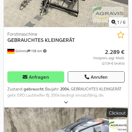
1
/
6
Forstmaschine
GEBRAUCHTES KLEINGERÄT
2.289 €
Grimma
158 km
Festpreis zzgl. MwSt.
(2.724 € brutto)
Anfragen
Anrufen
Zustand:
gebraucht
, Baujahr:
2004
, GEBRAUCHTES KLEINGERÄT
gebr. ERO Laubhelfer Bj. 2004 bedingt einsatzfähig, div.
Hydraulikleitungen demontiert, ohne Dreipunktaufnahme,
Chsdpfx Agjzq Idcs Tsa
Clickout