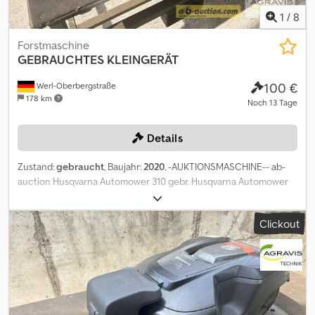
1
/
8
Forstmaschine
GEBRAUCHTES KLEINGERÄT
100 €
Werl-Oberbergstraße
178 km
Noch 13 Tage
Details
Zustand:
gebraucht
, Baujahr:
2020
, -AUKTIONSMASCHINE-- ab-
auction Husqvarna Automower 310 gebr. Husqvarna Automower
310 Flächenleistung bis 1000 m² Ladestation Auf diese Maschine
können Sie Online bieten Der Startpreis beträgt 100.00 EUR excl.
Clickout
MwSt. Registrieren Sie sich kostenlos und bieten Sie mit. Hier
geht es zur Auktion: ----- ----- Exciting Online Auction! Start
bidding on NOW! ab-auction Chodpjzqpvmjfx Ag Tja
Gebrauchtgegenstände Sonderregelung. Der Verkauf erfolgt
gemäß §25a UstG – Differenzbesteuerung. Mehrwertsteuer nicht
ausweisbar.