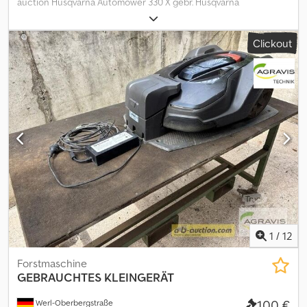
auction Husqvarna Automower 330 X gebr. Husqvarna
Mähroboter Typ: Automower 330 X Baujahr: 2015 mit Ladestation
Max. Flächenleistung bis 3000 qm Auf diese Maschine können Sie
Clickout
Online bieten Der Startpreis beträgt 100.00 EUR excl. MwSt.
Registrieren Sie sich kostenlos und bieten Sie mit. Hier geht es
zur Auktion: ----- ----- Cedozqpvgspfx Ag Tjha Exciting Online
Auction! Start bidding on NOW! ab-auction
Gebrauchtgegenstände Sonderregelung. Der Verkauf erfolgt
gemäß §25a UstG – Differenzbesteuerung. Mehrwertsteuer nicht
ausweisbar.
1
/
12
Forstmaschine
GEBRAUCHTES KLEINGERÄT
100 €
Werl-Oberbergstraße