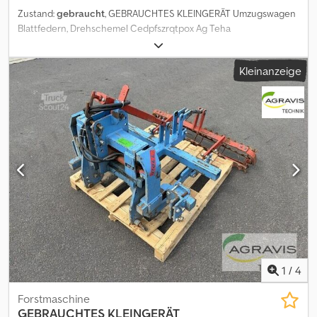
Zustand:
gebraucht
, GEBRAUCHTES KLEINGERÄT Umzugswagen
Blattfedern, Drehschemel Cedpfszrqtpox Ag Teha
Kleinanzeige
1
/
4
Forstmaschine
GEBRAUCHTES KLEINGERÄT