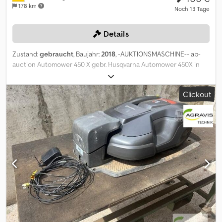
178 km
Noch 13 Tage
Details
Zustand:
gebraucht
, Baujahr:
2018
, -AUKTIONSMASCHINE-- ab-
auction Automower 450 X gebr. Husqvarna Automower 450X in
serienmäßiger Ausstattung max. Flächenleistung 5.000m² Auf
diese Maschine können Sie Online bieten Der Startpreis beträgt
Clickout
100.00 EUR excl. MwSt. Chedpfszqpvasx Ag Tja Registrieren Sie
sich kostenlos und bieten Sie mit. Hier geht es zur Auktion: ----- --
--- Exciting Online Auction! Start bidding on NOW! ab-auction