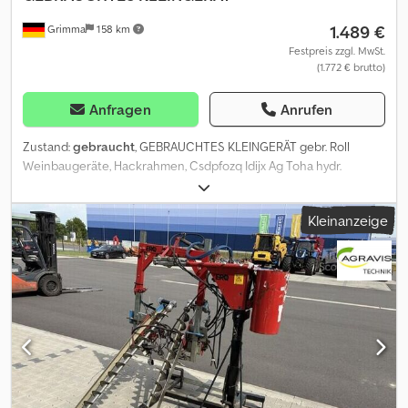
1.489 €
Grimma
158 km
Festpreis zzgl. MwSt.
(1.772 € brutto)
Anfragen
Anrufen
Zustand:
gebraucht
, GEBRAUCHTES KLEINGERÄT gebr. Roll
Weinbaugeräte, Hackrahmen, Csdpfozq Idijx Ag Toha hydr.
Verstellbar, 3 Punkt, Abb. 1,20m,
Kleinanzeige