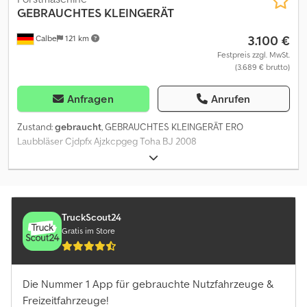
GEBRAUCHTES KLEINGERÄT
3.100 €
Calbe
121 km
Festpreis zzgl. MwSt.
(3.689 € brutto)
Anfragen
Anrufen
Zustand:
gebraucht
, GEBRAUCHTES KLEINGERÄT ERO
Laubbläser Cjdpfx Ajzkcpgeg Toha BJ 2008
TruckScout24
Gratis im Store
Die Nummer 1 App für gebrauchte Nutzfahrzeuge &
Freizeitfahrzeuge!