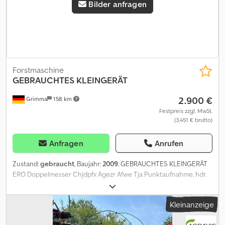
Bilder anfragen
Forstmaschine
GEBRAUCHTES KLEINGERÄT
2.900 €
Grimma
158 km
Festpreis zzgl. MwSt.
(3.451 € brutto)
Anfragen
Anrufen
Zustand:
gebraucht
, Baujahr:
2009
, GEBRAUCHTES KLEINGERÄT
ERO Doppelmesser Chjdpfx Agezr Afwe Tja Punktaufnahme, hdr.
Schwerkbar, bedingt einsatzfähig -> div. Hydraulikleitungen
wurden demontier
Kleinanzeige