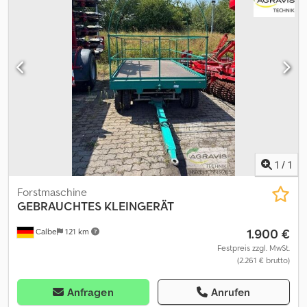
1
/
1
Forstmaschine
GEBRAUCHTES KLEINGERÄT
1.900 €
Calbe
121 km
Festpreis zzgl. MwSt.
(2.261 € brutto)
Anfragen
Anrufen