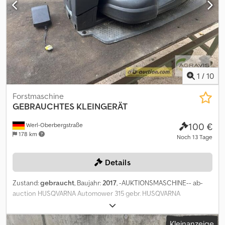
1
/
10
Forstmaschine
GEBRAUCHTES KLEINGERÄT
100 €
Werl-Oberbergstraße
178 km
Noch 13 Tage
Details
Zustand:
gebraucht
, Baujahr:
2017
, -AUKTIONSMASCHINE-- ab-
auction HUSQVARNA Automower 315 gebr. HUSQVARNA
Mähroboter Baujahr: 2017 Flächenleistung bis 1500 qm Chodpfx
Aezqpvtsg Toa Ladestation Auf diese Maschine können Sie
Kleinanzeige