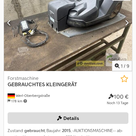
1
/
9
Forstmaschine
GEBRAUCHTES KLEINGERÄT
100 €
Werl-Oberbergstraße
178 km
Noch 13 Tage
Details
Zustand:
gebraucht
, Baujahr:
2015
, -AUKTIONSMASCHINE-- ab-