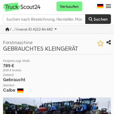
Verkaufen
Suchen
/ ... / Inserat-ID: A222-84-682
Forstmaschine
GEBRAUCHTES KLEINGERÄT
Festpreis zzgl. MwSt.
789 €
(939 € brutto)
Zustand
Gebraucht
Standort
Calbe