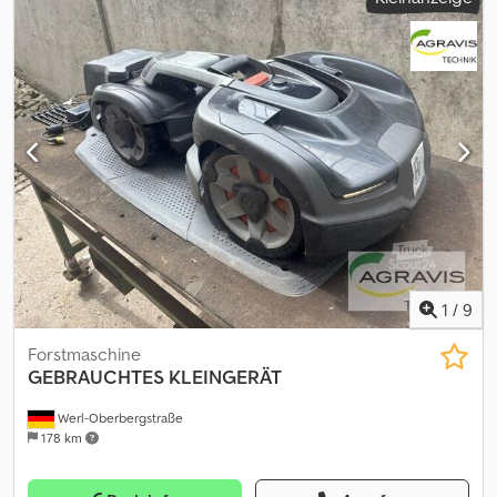
Online bieten Der Startpreis beträgt 100.00 EUR excl. MwSt.
Registrieren Sie sich kostenlos und bieten Sie mit. Hier geht es
zur Auktion: ----- ----- Exciting Online Auction! Start bidding on
NOW! ab-auction Gebrauchtgegenstände Sonderregelung. Der
Verkauf erfolgt gemäß §25a UstG – Differenzbesteuerung.
Mehrwertsteuer nicht ausweisbar.
1
/
9
Forstmaschine
GEBRAUCHTES KLEINGERÄT
Werl-Oberbergstraße
178 km