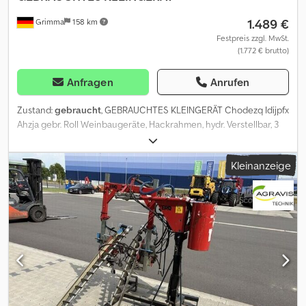
1.489 €
Grimma
158 km
Festpreis zzgl. MwSt.
(1.772 € brutto)
Anfragen
Anrufen
Zustand:
gebraucht
, GEBRAUCHTES KLEINGERÄT Chodezq Idijpfx
Ahzja gebr. Roll Weinbaugeräte, Hackrahmen, hydr. Verstellbar, 3
Punkt, Abb. 1,20m,
Kleinanzeige