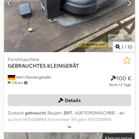
1
/
10
Forstmaschine
GEBRAUCHTES KLEINGERÄT
100 €
Werl-Oberbergstraße
178 km
Noch 13 Tage
Details
Zustand:
gebraucht
, Baujahr:
2017
, -AUKTIONSMASCHINE-- ab-
auction HUSQVARNA Automower 315 gebr. HUSQVARNA
Mähroboter Baujahr: 2017 Flächenleistung bis 1500 qm
Ladestation Auf diese Maschine können Sie Online bieten Der
Kleinanzeige