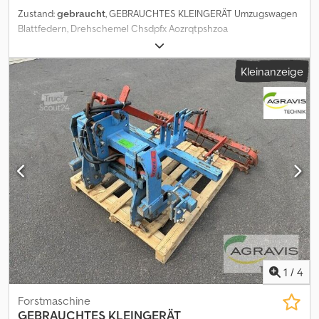
Zustand:
gebraucht
, GEBRAUCHTES KLEINGERÄT Umzugswagen
Blattfedern, Drehschemel Chsdpfx Aozrqtpshzoa
Kleinanzeige
1
/
4
Forstmaschine
GEBRAUCHTES KLEINGERÄT