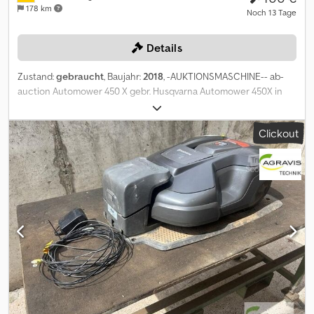
178 km
Noch 13 Tage
Details
Zustand:
gebraucht
, Baujahr:
2018
, -AUKTIONSMASCHINE-- ab-
auction Automower 450 X gebr. Husqvarna Automower 450X in
serienmäßiger Ausstattung max. Flächenleistung 5.000m² Auf
diese Maschine können Sie Online bieten Der Startpreis beträgt
Clickout
100.00 EUR excl. MwSt. Registrieren Sie sich kostenlos und bieten
Sie mit. Hier geht es zur Auktion: Codpfxozqpvas Ahzoha ----- -----
Exciting Online Auction! Start bidding on NOW! ab-auction