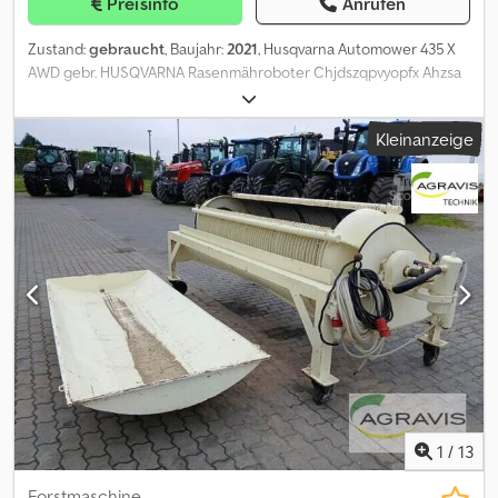
Preisinfo
Anrufen
Zustand:
gebraucht
, Baujahr:
2021
, Husqvarna Automower 435 X
AWD gebr. HUSQVARNA Rasenmähroboter Chjdszqpvyopfx Ahzsa
Allradantrieb inkl. Ladestation Gebrauchtgegenstände
Sonderregelung. Der Verkauf erfolgt gemäß §25a UstG –
Kleinanzeige
Differenzbesteuerung. Mehrwertsteuer nicht ausweisbar.
1
/
13
Forstmaschine