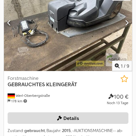
1
/
9
Forstmaschine
GEBRAUCHTES KLEINGERÄT
100 €
Werl-Oberbergstraße
178 km
Noch 13 Tage
Details
Zustand:
gebraucht
, Baujahr:
2015
, -AUKTIONSMASCHINE-- ab-