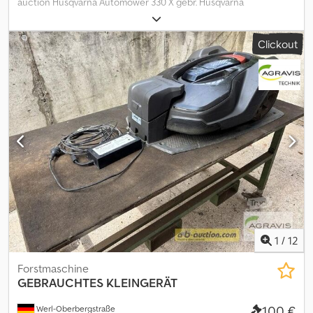
auction Husqvarna Automower 330 X gebr. Husqvarna
Mähroboter Typ: Automower 330 X Baujahr: 2015 mit Ladestation
Max. Flächenleistung bis 3000 qm Auf diese Maschine können Sie
Clickout
Online bieten Der Startpreis beträgt 100.00 EUR excl. MwSt.
Registrieren Sie sich kostenlos und bieten Sie mit. Hier geht es
zur Auktion: ----- ----- Exciting Online Auction! Start bidding on
NOW! ab-auction Cjdpfx Aszqpvgshzjha Gebrauchtgegenstände
Sonderregelung. Der Verkauf erfolgt gemäß §25a UstG –
Differenzbesteuerung. Mehrwertsteuer nicht ausweisbar.
1
/
12
Forstmaschine
GEBRAUCHTES KLEINGERÄT
100 €
Werl-Oberbergstraße