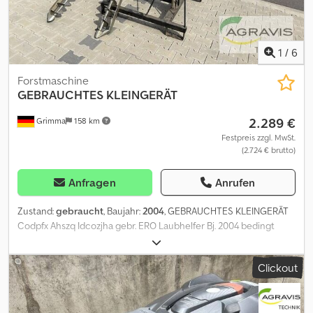
1
/
6
Forstmaschine
GEBRAUCHTES KLEINGERÄT
2.289 €
Grimma
158 km
Festpreis zzgl. MwSt.
(2.724 € brutto)
Anfragen
Anrufen
Zustand:
gebraucht
, Baujahr:
2004
, GEBRAUCHTES KLEINGERÄT
Codpfx Ahszq Idcozjha gebr. ERO Laubhelfer Bj. 2004 bedingt
einsatzfähig, div. Hydraulikleitungen demontiert, ohne
Dreipunktaufnahme,
Clickout