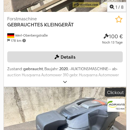
1
/
8
Forstmaschine
GEBRAUCHTES KLEINGERÄT
100 €
Werl-Oberbergstraße
178 km
Noch 13 Tage
Details
Zustand:
gebraucht
, Baujahr:
2020
, -AUKTIONSMASCHINE-- ab-
auction Husqvarna Automower 310 gebr. Husqvarna Automower
310 Flächenleistung bis 1000 m² Ladestation Auf diese Maschine
können Sie Online bieten Der Startpreis beträgt 100.00 EUR excl.
Clickout
MwSt. Registrieren Sie sich kostenlos und bieten Sie mit. Hier
geht es zur Auktion: ----- ----- Exciting Online Auction! Start
bidding on NOW! ab-auction Gebrauchtgegenstände
Sonderregelung. Der Verkauf erfolgt gemäß §25a UstG –
Differenzbesteuerung. Mehrwertsteuer nicht ausweisbar.
Chodpezqpvmsfx Ahzsa