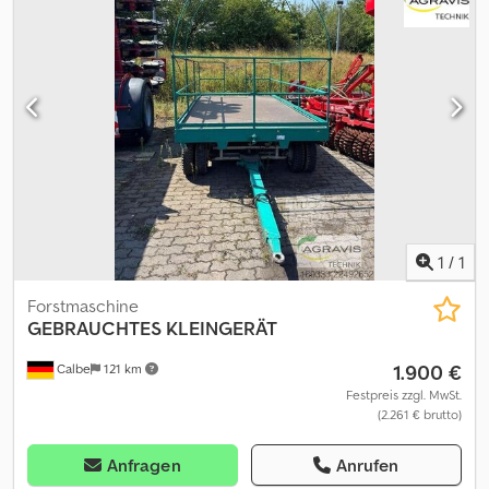
1
/
1
Forstmaschine
GEBRAUCHTES KLEINGERÄT
1.900 €
Calbe
121 km
Festpreis zzgl. MwSt.
(2.261 € brutto)
Anfragen
Anrufen