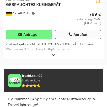
GEBRAUCHTES KLEINGERÄT
789 €
Calbe
121 km
Festpreis zzgl. MwSt.
(939 € brutto)
Anfragen
Anrufen
Zustand:
gebraucht
, GEBRAUCHTES KLEINGERÄT Hoffmann
Weinpresse BJ 1996 Cedpfx Ahjzkcpmszsha
TruckScout24
Gratis im Store
Die Nummer 1 App für gebrauchte Nutzfahrzeuge &
Freizeitfahrzeuge!