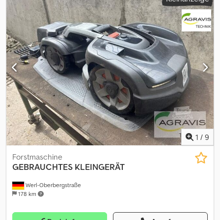
Startpreis beträgt 100.00 EUR excl. MwSt. Registrieren Sie sich
kostenlos und bieten Sie mit. Hier geht es zur Auktion: ----- -----
Exciting Online Auction! Start bidding on NOW! ab-auction
Gebrauchtgegenstände Sonderregelung. Der Verkauf erfolgt
gemäß §25a UstG – Differenzbesteuerung. Mehrwertsteuer nicht
ausweisbar. Cedpfxozqpvto Ahzjha
1
/
9
Forstmaschine
GEBRAUCHTES KLEINGERÄT
Werl-Oberbergstraße
178 km