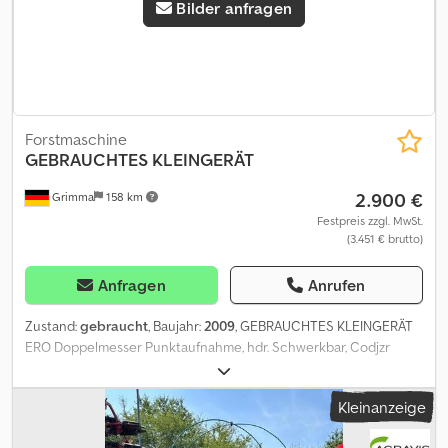
Bilder anfragen
Forstmaschine
GEBRAUCHTES KLEINGERÄT
2.900 €
Grimma
158 km
Festpreis zzgl. MwSt.
(3.451 € brutto)
Anfragen
Anrufen
Zustand:
gebraucht
, Baujahr:
2009
, GEBRAUCHTES KLEINGERÄT
ERO Doppelmesser Punktaufnahme, hdr. Schwerkbar, Codjzr
Afwopfx Ahzeha bedingt einsatzfähig -> div. Hydraulikleitungen
wurden demontier
Kleinanzeige