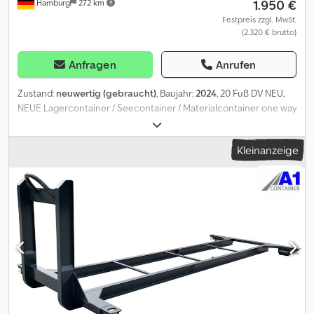
1.950 €
Hamburg
272 km
Festpreis zzgl. MwSt.
(2.320 € brutto)
Anfragen
Anrufen
Zustand:
neuwertig (gebraucht)
, Baujahr:
2024
, 20 Fuß DV NEU,
NEUE Lagercontainer / Seecontainer / Materialcontainer one way
- SONDERFARBE! RAL 3001 Signalrot mit Easy-Open-Door System
Lockbox für das sichere Abschließen Der Vorteil von
Kleinanzeige
Lagercontainern liegt insbesondere in ihrer Vielseitigkeit was die
Aufstellung anbetrifft. So können Lagercontainer stationär für
einen längeren Zeitraum benutzt werden oder als kurze
Zwischenlösung mit anschließendem Weitertransport
bereitgestellt werden. Aufgrund ihrer Bauweise bieten die
Lagercontainer aber auch die Möglichkeit, bei Bedarf schnell
umgesetzt werden zu können. Damit bieten Lagercontainer
hervorragende Möglichkeiten zur flexiblen Lagerung.
AUSLIEFERUNGSZUSTAND: komplett einsatzbereit und
funktionstüchtig, wind- und wasserdicht wind- und wasserdicht,
gereinigt CSC Zertifikat (zertifizierter Sicherheitsstandard) neue
Lackierung und Umbauoptionen auf Anfrage OPTIONALE