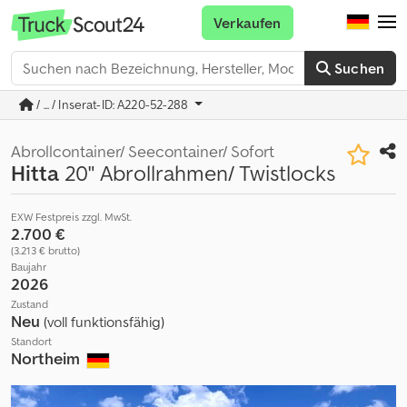
Verkaufen
Suchen
/ ... / Inserat-ID: A220-52-288
Abrollcontainer/ Seecontainer/ Sofort
Hitta
20" Abrollrahmen/ Twistlocks
EXW Festpreis zzgl. MwSt.
2.700 €
(3.213 € brutto)
Baujahr
2026
Zustand
Neu
(voll funktionsfähig)
Standort
Northeim