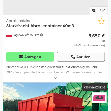
1
/
19
Abrollcontainer
Starkfracht
Abrollcontainer 40m3
5.650 €
Łagiewniki
450 km
VB
(MwSt. nicht ausweisbar)
Anfragen
Anrufen
Zustand:
neu
, Funktionsfähigkeit:
voll funktionsfähig
, Baujahr:
2026
, Sehr geehrte Damen und Herren, Wir laden Sie ein, sich mit
unserem Angebot vertraut zu machen. Mengenrabatt möglich
bei Abnahme mehrerer Container. ▪ Aufnahmebeschläge für
Kleinanzeige
Hakensysteme nach DIN 30722-1 mit heckseitigen Außenrollen
und Unterrahmen aus INP 180 Außenrollen abschmier- und
wechselbar ▪ Aufnahmebügel Ø 50 mm, Hakenhöhe 1.570 mm ▪
Bodenwanne aus 5 mm St 37.2 (S235JR) ▪ Seitenwände aus 3 mm
St 37.2 (S235JR) ▪ Übergang zwischen Boden und Seitenwand