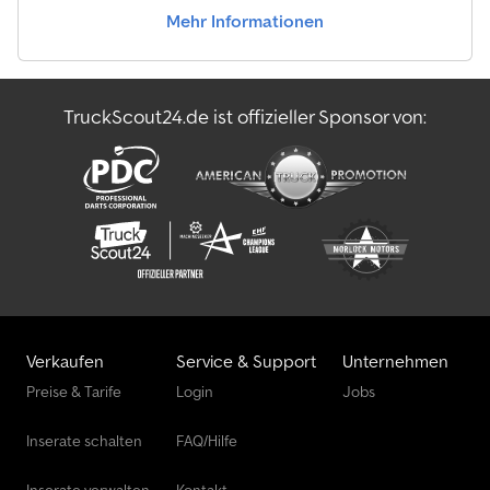
Sicherheitsverschluss * Behälter geprüft und abgenommen
Mehr Informationen
nach DGUV Regel 114-010 * Warnmarkierungen nach DIN 67520
* Standard Leiter, angeschraubt, verzinkt * Boden-
Seitenwandverbindung 45° * Haken Durchmesser 50 mm, S 355 *
Hakenhöhe 1570 mm * Oberrahmen Rundrohr Ø 89 mm *
TruckScout24.de ist offizieller Sponsor von:
Netzhaken * alle beweglichen Teile abschmierbar * Stahl-
Ablaufrollen 159×6,3, Länge 300 mm * Innen und außen
Zinkphosphat- Grundierung, außen lackiert mit Kunstharzlack
(80-100 μ) * Leergewicht 2.190 kg * Zulässiges Gesamtgewicht
15.000 kg Irrtümer und Zwischenverkauf vorbehalten. Fotos
dienen als Beispiel! Der Preis gilt pro Stück zzgl. 19 %
Mehrwertsteuer. Für Rückfragen schreiben Sie uns gerne eine
Nachricht oder rufen uns an.
Verkaufen
Service & Support
Unternehmen
Preise & Tarife
Login
Jobs
Inserate schalten
FAQ/Hilfe