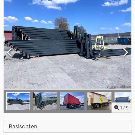
1
/
9
Basisdaten