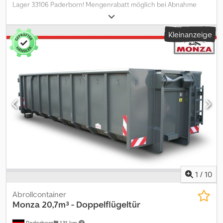
Lager 33106 Paderborn! Mengenrabatt möglich bei Abnahme
mehrerer Container. Europaweite Lieferung nach Absprache
möglich. *Leasing/Mietkauf möglich.* 2 Stk. (7t) kurzfristig
Kleinanzeige
verfügbar, andere RAL-Farben nach Wahl 2 Stk. (15t) direkt am
Lager, RAL 7043 1 Stk. (15t) kurzfristig verfügbar, andere RAL-
Farben nach Wahl Andere Ausführungen und Größen ab Lager
Paderborn verfügbar. Gern können Sie unseren Lagerbestand auf
unserer Homepage einsehen. Abrollcontainer- Rahmen nach
DIN Technische Beschreibung: * 6048 mm für 20 Fuss
ISO-Container * Leergewicht 665 kg Dodezi T Hgopfx Amxokr *
Längsträger INP 180, Abstand nach DIN 30722 * 4 Stk. Twistlocks *
Haken Ø 50 mm S 235 * nach DIN 30722, inkl. Prüfung DGUV 114-
010 * Stahl- Ablaufrollen 159 x 6,3 mm, Länge 300 mm *
Zinkphosphat- Grundierung, Lackierung mit Kunstharzlack *
Zulässiges Gesamtgewicht 7 t Irrtümer und Zwischenverkauf
vorbehalten. Fotos dienen als Beispiel! Der Preis gilt pro Stück
zzgl. 19 % Mehrwertsteuer. Für Rückfragen schreiben Sie uns
1
/
10
gerne eine Nachricht oder rufen uns an.
Abrollcontainer
Monza
20,7m³ - Doppelflügeltür
Paderborn
131 km