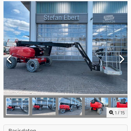
1
/
15
Basisdaten