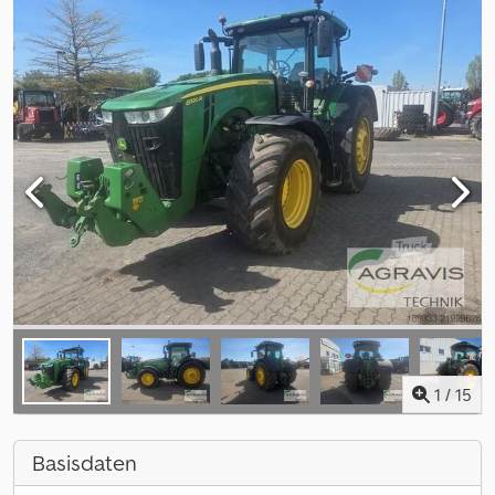
1
/
15
Basisdaten