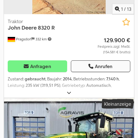
1
/
13
Traktor
John Deere
8320 R
129.900 €
Pragsdorf
332 km
Festpreis zzgl. MwSt.
(154.581 € brutto)
Anfragen
Anrufen
Zustand:
gebraucht
, Baujahr:
2014
, Betriebsstunden:
7.140 h
,
Leistung:
235 kW (319,51 PS)
, Getriebetyp:
Automatisch
,
Vorderreifengröße:
710/60R34
, Hinterreifengröße:
710/75R42
,
Reifengröße:
710/75R42
, Ausstattung:
Allradantrieb,
Kleinanzeige
Bordcomputer, Druckluftbremse, Kabine, Klimaanlage
,
Bereifung (v):710/60R34, Bereifung (h):710/75R42,
Betriebsstunden:7140, Motor-Zylinderanzahl:6, Steuergerät -
Doppelt wirkend (4x), Dreipunkt / Heckhubwerkanhängung,
Elektronische Hubwerksregelung (EHR), Frontgewichte,
Gefederte Vorderachse, Luftgefederter Sitz, Radio,