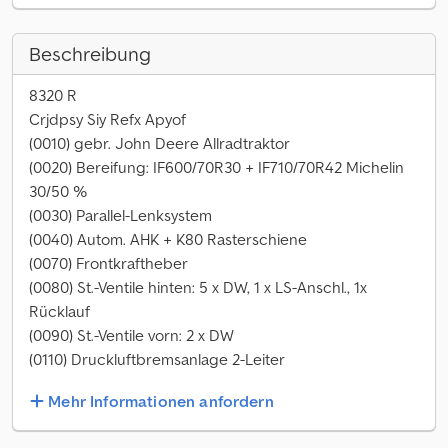
Beschreibung
8320 R
Crjdpsy Siy Refx Apyof
(0010) gebr. John Deere Allradtraktor
(0020) Bereifung: IF600/70R30 + IF710/70R42 Michelin
30/50 %
(0030) Parallel-Lenksystem
(0040) Autom. AHK + K80 Rasterschiene
(0070) Frontkraftheber
(0080) St.-Ventile hinten: 5 x DW, 1 x LS-Anschl., 1x
Rücklauf
(0090) St.-Ventile vorn: 2 x DW
(0110) Druckluftbremsanlage 2-Leiter
Mehr Informationen anfordern