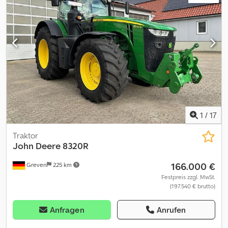
1
/
17
Traktor
John Deere
8320R
166.000 €
Greven
225 km
Festpreis zzgl. MwSt.
(197.540 € brutto)
Anfragen
Anrufen