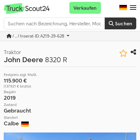
Verkaufen
Suchen
/ ... / Inserat-ID: A219-29-628
Traktor
John Deere
8320 R
Festpreis zzgl. MwSt.
115.900 €
(137.921 € brutto)
Baujahr
2019
Zustand
Gebraucht
Standort
Calbe