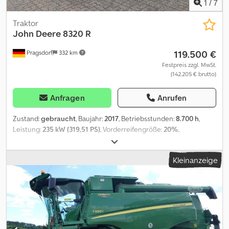
1
/
7
Traktor
John Deere
8320 R
119.500 €
Pragsdorf
332 km
Festpreis zzgl. MwSt.
(142.205 € brutto)
Anfragen
Anrufen
Zustand:
gebraucht
, Baujahr:
2017
, Betriebsstunden:
8.700 h
,
Leistung:
235 kW (319,51 PS)
, Vorderreifengröße:
20%
,
Hinterreifengröße:
20%
, Reifenzustand:
20 %
, Ausstattung:
Allradantrieb, Bordcomputer, Fronthubwerk, Kabine,
Kleinanzeige
Klimaanlage
, Betriebsstunden:8700, Steuergerät - Doppelt
wirkend (4x), Dreipunkt / Heckhubwerkanhängung, Elektronische
Hubwerksregelung (EHR), Radio_____,Lagerort:Kunde Crjdoyu
Enhspfx Apyef