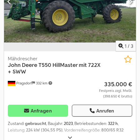
1
/
3
Mähdrescher
John Deere
T550 HillMaster mit 722X
+ SWW
335.000 €
Pragsdorf
332 km
Festpreis zzgl. MwSt.
(398.650 € brutto)
Anfragen
Anrufen
Zustand:
gebraucht
, Baujahr:
2023
, Betriebsstunden:
322 h
,
Leistung:
224 kW (304,55 PS)
, Vorderreifengröße:
800/65 R32
178A8 Mitas AC70N | 90%
, Hinterreifengröße:
480/80 R26 160A8