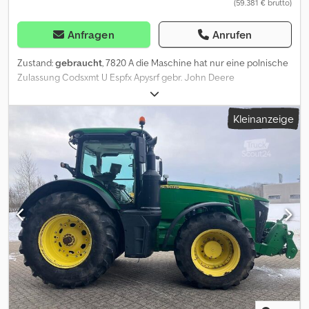
(59.381 € brutto)
Anfragen
Anrufen
Zustand:
gebraucht
, 7820 A die Maschine hat nur eine polnische
Zulassung Codsxmt U Espfx Apysrf gebr. John Deere
Kleinanzeige