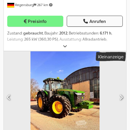
Regensburg
267 km
Anbaubo 841L Bedienung über Multifunktionshebel
Zwischenverkauf, Irrtümer und Tippfehler vorbehalten
Preisinfo
Anrufen
Zustand:
gebraucht
, Baujahr:
2012
, Betriebsstunden:
6.171 h
,
Leistung:
265 kW (360,30 PS)
, Ausstattung:
Allradantrieb
,
Bereifung hinten 710/70R42 vorne 600/70R30 5x DW Isobus Load-
Sensing ILS Vorderachse Steckachse hinten Csdpfjy R Hucox
Kleinanzeige
Apyerf Active Seat IPM Intelligent Power Management
Radgewichte 4x 205kg Frontgewicht 860kg