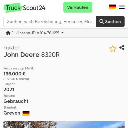
Verkaufen
Suchen
/ ... / Inserat-ID: A204-76-655
Traktor
John Deere
8320R
Festpreis zzgl. MwSt.
166.000 €
(197.540 € brutto)
Baujahr
2021
Zustand
Gebraucht
Standort
Greven