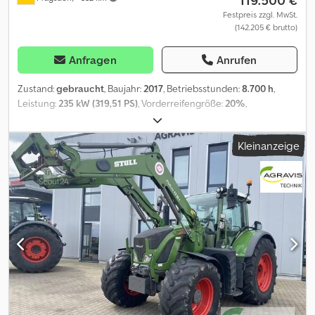
119.500 €
Festpreis zzgl. MwSt.
(142.205 € brutto)
Anfragen
Anrufen
Zustand:
gebraucht
, Baujahr:
2017
, Betriebsstunden:
8.700 h
,
Leistung:
235 kW (319,51 PS)
, Vorderreifengröße:
20%
,
Hinterreifengröße:
20%
, Reifenzustand:
20 %
, Ausstattung:
Allradantrieb, Bordcomputer, Fronthubwerk, Kabine,
Kleinanzeige
Klimaanlage
, Betriebsstunden:8700, Steuergerät - Doppelt
wirkend (4x), Dreipunkt / Heckhubwerkanhängung, Elektronische
Hubwerksregelung (EHR), Radio_____,Lagerort:Kunde Dsdpfx Aoyu
Enhsmkeck