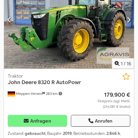
3.400 Höhe gesamt mm 2.555 Breite gesamt mm 1.700 5 Jahre
Herstellergarantie Löffel und Anbaugeräte auf Anfrage. Wir sind
als Sunward-Händler für folgende Gebiete zuständig. LK
Wittenberg, LK Nordsachsen, LK Leipzig, SK Leipzig, LK Elbe-Elster,
LK Oberspreewald-Lausitz, SK Cottbus, LK Spree-Neiße, LK
Oberhavel, LK Barnim, LK Märkisch-Oderland, SKFankfurt Oder, LK
Oder-Spree, LK Dahme-Spreewald, LK Teltow-Fläming, LK
Potsdam-Mittelmark, SK Potsdam,SK Brandenburg, LK Havelland,
SK Berlin Bei Angebotsanfrage, bitte um Vollständige Adresse und
eMail-Adresse! Alle Angaben ohne Gewähr.
1
/
16
Traktor
John Deere
8320 R AutoPowr
179.900 €
Meppen-Versen
283 km
Festpreis zzgl. MwSt.
(214.081 € brutto)
Anfragen
Anrufen
Zustand:
gebraucht
, Baujahr:
2019
, Betriebsstunden:
2.846 h
,