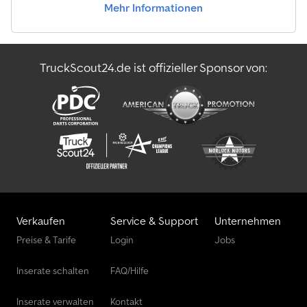
Mehr Informationen
(0290) Auslieferungszustand: montiert
TruckScout24.de ist offizieller Sponsor von:
Verkaufen
Service & Support
Unternehmen
Preise & Tarife
Login
Jobs
Inserate schalten
FAQ/Hilfe
Inserate verwalten
Kontakt