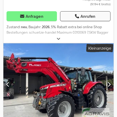
(9.194 € brutto)
Anfragen
Anrufen
Zustand:
neu
, Baujahr:
2026
, 5% Rabatt extra bei online Shop
Bestellungen: schuetze-handel Maximum 0310069 7,5KW Bagger
m-ct08 850kg Diesel / 3Zylinder CE 288x88x223cm
179cmGrabtiefe Vollkabine mit Heizung Schaufel,
Kleinanzeige
Schaufelkapazität: 0,06m³ 2490mm Schaufelhöhe, Gummi
Raupenantrieb 163cm, Djdpfx Aeytp Enemksck 23cm Breit, 360°
Wendekreis