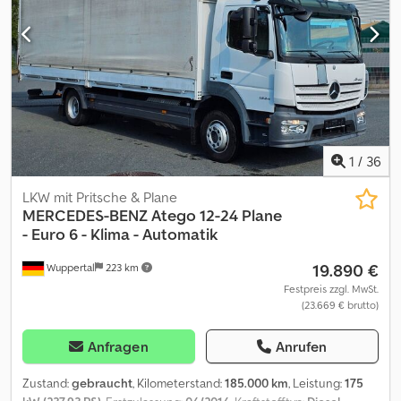
(0150) Mitas R30 (0170) Mitas R42 (0190) AHK Höhenverstellbar
(0200) EHR Heck Dodpfsy Eixgox Amksck (0210) Fronthydraulik
Lageregelung (0220) Frontzapfwelle (0230) Externe Bedienung
Hydraulik (0240) Kabinenfederung mechanisch (0250)
Klimaanlage (0260) Luftsitz (0270) Radio (0280) Rückspiegel
manuell (0290) Telemetrie (0300) Terminal (0310) Heizung (0320)
Vollkabine (0330) Multifunktionsarmlehne (0340) EGNOS
Lenksystem (0350) Arbeitsscheinwerfer Halogen (0360)
Rundumleuchte (0370) Frontlader (0380) Multi-Kuppler
1
/
36
LKW mit Pritsche & Plane
MERCEDES-BENZ
Atego 12-24 Plane
- Euro 6 - Klima - Automatik
19.890 €
Wuppertal
223 km
Festpreis zzgl. MwSt.
(23.669 € brutto)
Anfragen
Anrufen
Zustand:
gebraucht
, Kilometerstand:
185.000 km
, Leistung:
175