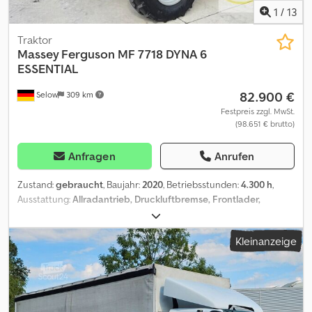
1
/
13
Traktor
Massey Ferguson
MF 7718 DYNA 6
ESSENTIAL
82.900 €
Selow
309 km
Festpreis zzgl. MwSt.
(98.651 € brutto)
Anfragen
Anrufen
Zustand:
gebraucht
, Baujahr:
2020
, Betriebsstunden:
4.300 h
,
Ausstattung:
Allradantrieb, Druckluftbremse, Frontlader,
Frontzapfwelle, Klimaanlage
, MF 7718 DYNA 6 ESSENTIAL (0011)
gebrauchter MF 7718 DYNA 6 ESSEN (0020) Bh (0030)
Kleinanzeige
Fahrgestellnummer (0040) VKKMX72BALB169031 (0050)
Vorderachsfederung (0060) SCR/Ad Blue (0070)
Lastschaltgetriebe (0080) DPF (0090) Tubo (0100)
Wendeschaltung (0110) Anzahl Zylinder Motor: 6 (0120) Allrad
(0130) Druckluftbremsanlage 1+ 2 Leiter (0140) Radgewichte