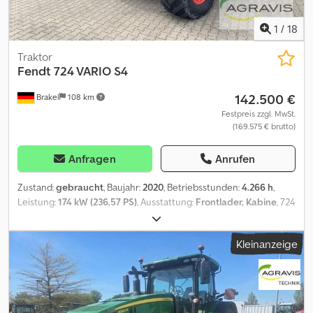
1
/
18
Traktor
Fendt
724 VARIO S4
142.500 €
Brakel
108 km
Festpreis zzgl. MwSt.
(169.575 € brutto)
Anfragen
Anrufen
Zustand:
gebraucht
, Baujahr:
2020
, Betriebsstunden:
4.266 h
,
Leistung:
174 kW (236,57 PS)
, Ausstattung:
Frontlader, Kabine
, 724
VARIO S4 (0010) Fendt Schlepper HX-BG 724 (0020) T743 Fendt
724 Vario Grundschlepper (0030) C332 ProfiPlus Version (0040)
Kleinanzeige
M038 Kraftstoffvorfilter beheizt (0050) K040 Oberlenker SK hydr.
Kat. 3/2/ 90 (0060) H180 Hydraulikpumpe 152 l/min (0070) H020
Zusatzventile dw 1/1-1/3 Heck DUDK (0080) H201
Hydraulikventilbetätigung extern (0090) H200 Power-Beyond
(0100) H163 Rücklauf Heck drucklos (0110) H087 Zusatzventil dw