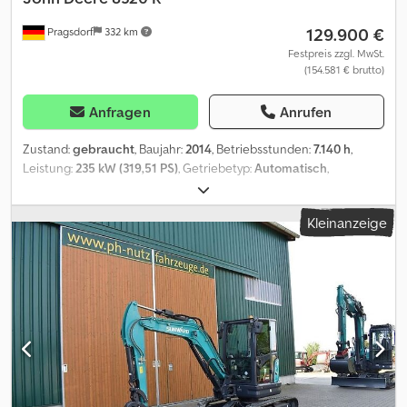
129.900 €
Pragsdorf
332 km
Festpreis zzgl. MwSt.
(154.581 € brutto)
Anfragen
Anrufen
Zustand:
gebraucht
, Baujahr:
2014
, Betriebsstunden:
7.140 h
,
Leistung:
235 kW (319,51 PS)
, Getriebetyp:
Automatisch
,
Vorderreifengröße:
710/60R34
, Hinterreifengröße:
710/75R42
,
Reifengröße:
710/75R42
, Ausstattung:
Allradantrieb,
Kleinanzeige
Bordcomputer, Druckluftbremse, Kabine, Klimaanlage
,
Bereifung (v):710/60R34, Bereifung (h):710/75R42,
Betriebsstunden:7140, Motor-Zylinderanzahl:6, Steuergerät -
Doppelt wirkend (4x), Dreipunkt / Heckhubwerkanhängung,
Elektronische Hubwerksregelung (EHR), Frontgewichte,
Gefederte Vorderachse, Luftgefederter Sitz, Radio,
Rundumleuchte, Lastabhängiger Zusatz-Hydraulikkreis (Power
Beyond, Load Sensing)_____Anzahl Zylinder: 6Arbeitsscheinwerfer:
jaBetriebsstunden: 7140Bordcomputer: jaDruckluftbremse: jaEHR:
jaKabinenfederung: FederungKlimaanlage: