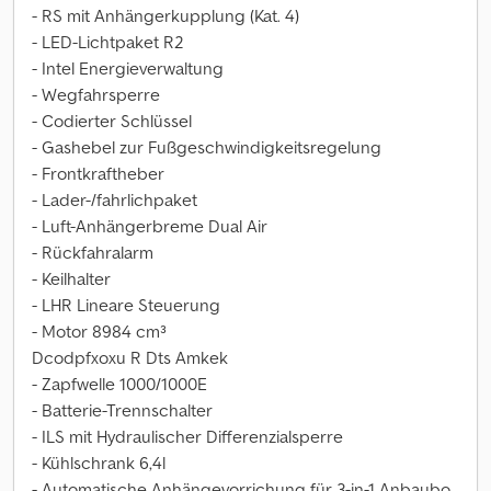
- RS mit Anhängerkupplung (Kat. 4)
- LED-Lichtpaket R2
- Intel Energieverwaltung
- Wegfahrsperre
- Codierter Schlüssel
- Gashebel zur Fußgeschwindigkeitsregelung
- Frontkraftheber
- Lader-/fahrlichpaket
- Luft-Anhängerbreme Dual Air
- Rückfahralarm
- Keilhalter
- LHR Lineare Steuerung
- Motor 8984 cm³
Dcodpfxoxu R Dts Amkek
- Zapfwelle 1000/1000E
- Batterie-Trennschalter
- ILS mit Hydraulischer Differenzialsperre
- Kühlschrank 6,4l
- Automatische Anhängevorrichung für 3-in-1 Anbaubo