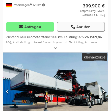
399.900 €
Petershagen
171 km
Festpreis zzgl. MwSt.
(475.881 € brutto)
Anfragen
Anrufen
Zustand:
neu
, Kilometerstand:
500 km
, Leistung:
375 kW (509,86
PS)
, Kraftstofftyp:
Diesel
, Gesamtgewicht:
26.000 kg
, Achsen-
Konfiguration:
3 Achsen
, Farbe:
Weiß
, Getriebetyp:
Automatisch
,
Emissionsklasse:
Euro6
, Laderaumlänge:
3.800 mm
,
Kleinanzeige
Laderaumbreite:
2.470 mm
, Baujahr:
2026
, Ausstattung:
ABS,
Elektronisches Stabilitätsprogramm (ESP), Klimaanlage, Kran,
Navigationssystem, Rußfilter
, Fahrgestell - Neues Fahrzeug: -
MODELL 2024 ? Hersteller/Typ: Volvo FH500 6x2, Radstand 3700
mm, FGN: Wird nachgereicht. ? Die detaillierte
Fahrzeugausstattung entnehmen Sie bitte den beigefügten
Unterlagen. ? Ölpumpe Typ: LEDUC ? Sattelplatte mit
Schiebeeinrichtung und selbstschmierend (Typ Jost JSK), auf
dem Hilfsrahmen aufgebaut ? Abdeckung der Frontabstützung
mit Firmen-LOGO (geläsert/Glattstahlblech) Aufbau: Kran-
Wechselsystem: Der Aufbau inklusive Kran kann demontiert