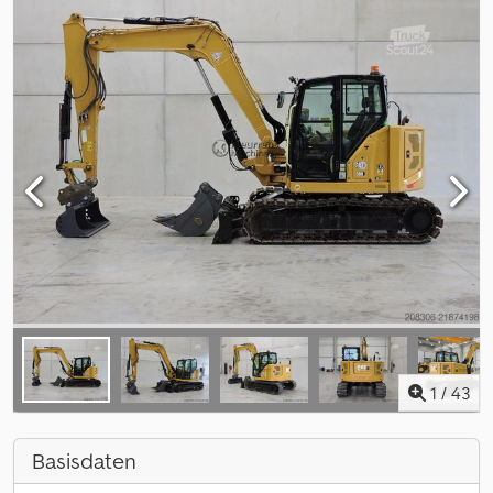
1
/
43
Basisdaten