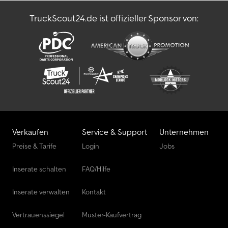
den technischen Vorschriften und Lastdiagrammen der Fa. FASSI
TruckScout24.de ist offizieller Sponsor von:
Ladekrane. Zusatzausrüstung und Kranzubehör: ? 5 x
Kranabstützplatten mit Halterungen, Anordnung gemäß
Fertigungszeichnung. ? AWC (automatische Seillängenkontrolle)
? Bedienungsanleitung, Wartungshandbuch und Kranprüfbuch.
Beleuchtung: ? 2 x LED AS integriert in der Stirnwand ? 2 x
Rundumleuchten auf dem FH-dach ? 2 x BLITZ-Leuchten in der
Motorhaube ? 2 x LED unter dem Aufbau am Heck jeweils Links
und Rechts, Anordnung nach Absprache. ? 4 x LED AS, jeweils 2x
links und 2x rechts unter Aufbau im Bereich der Stützbeine
montiert. ? 4 x gelbe LED- Leuchtbänder, jeweils 1x an jeder
Stütze montiert. weitere Informationen erhalten Sie gerne auf
Verkaufen
Service & Support
Unternehmen
Anfrage
Preise & Tarife
Login
Jobs
Inserate schalten
FAQ/Hilfe
Inserate verwalten
Kontakt
Vertrauenssiegel
Muster-Kaufvertrag