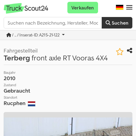
Verkaufen
Suchen
/ ... / Inserat-ID: A215-21-122
Fahrgestellteil
Terberg
front axle RT Vooras 4X4
Baujahr
2010
Zustand
Gebraucht
Standort
Rucphen