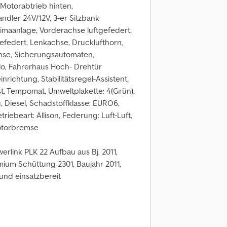
Motorabtrieb hinten,
ler 24V/12V, 3-er Sitzbank
limaanlage, Vorderachse luftgefedert,
gefedert, Lenkachse, Drucklufthorn,
achse, Sicherungsautomaten,
llo, Fahrerhaus Hoch- Drehtür
inrichtung, Stabilitätsregel-Assistent,
ist, Tempomat, Umweltplakette: 4(Grün),
, Diesel, Schadstoffklasse: EURO6,
riebeart: Allison, Federung: Luft-Luft,
Motorbremse
rlink PLK 22 Aufbau aus Bj. 2011,
mium Schüttung 2301, Baujahr 2011,
und einsatzbereit