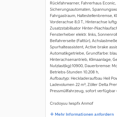
Rückfahrwarner, Fahrerhaus Econic, 
Sicherungsautomaten, Spannungswand
Fahrgastraum, Haltestellenbremse, K
Vorderachse 8,0 T., Hinterachse luft
Zusatzstabilisator Hinter-/Nachlauf
Fensterheber elektr. links, Sonnenro
Beifahrerseite (Falttür), Achslastmeße
Spurhalteassistent, Active brake ass
Automatikgetriebe, Grundfarbe: blau
Hinterachsenantrieb, Klimaanlage, Get
Nutzlast(kg):10900, Dauerbremse: 
Betriebs-Stunden 10.208 h,
Aufbautyp: Heckladeraufbau Heil Powe
Ladevolumen 22 m³, Zöller Delta Pre
Pressmüllfahrzeug, sofort verfügbar 
Crsdoyuu Iwspfx Anmof
Mehr Informationen anfordern