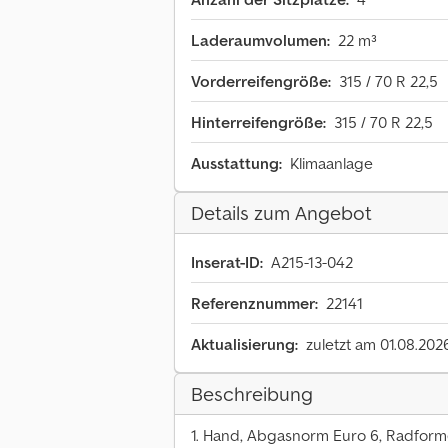
Laderaumvolumen:
22 m³
Vorderreifengröße:
315 / 70 R 22,5
Hinterreifengröße:
315 / 70 R 22,5
Ausstattung:
Klimaanlage
Details zum Angebot
Inserat-ID:
A215-13-042
Referenznummer:
22141
Aktualisierung:
zuletzt am 01.08.202
Beschreibung
1. Hand, Abgasnorm Euro 6, Radformel