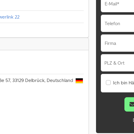
E-Mail*
werlink 22
Telefon
Firma
PLZ & Ort
ße 57, 33129 Delbrück, Deutschland
Ich bin H