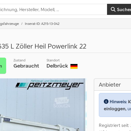
Suche
gsfahrzeuge
Inserat-ID: A215-13-042
35 L Zöller Heil Powerlink 22
Zustand
Standort
Gebraucht
Delbrück
n
Anbieter
Hinweis:
K
einloggen,
um
Registriert seit: