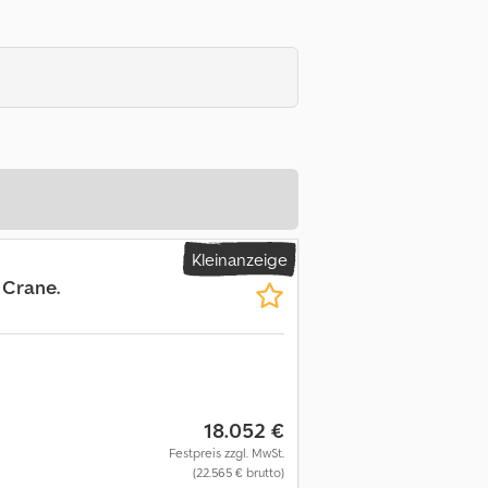
Kleinanzeige
 Crane.
18.052 €
Festpreis zzgl. MwSt.
(22.565 € brutto)