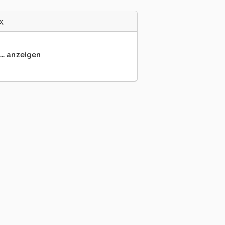
x
... anzeigen