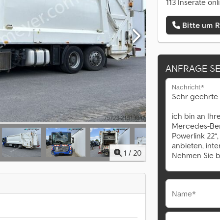
113 Inserate onl
Bitte um 
ANFRAGE S
Nachricht*
1
/
20
Name*