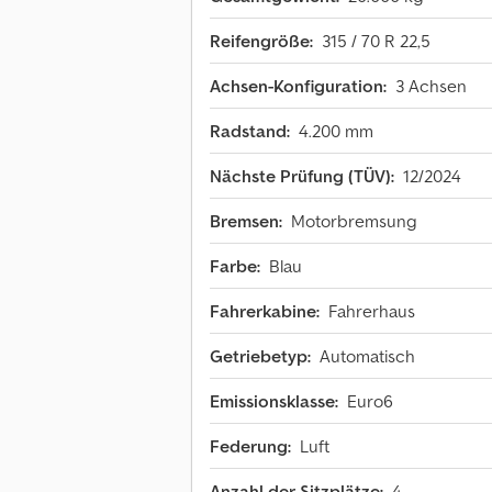
Reifengröße:
315 / 70 R 22,5
Achsen-Konfiguration:
3 Achsen
Radstand:
4.200 mm
Nächste Prüfung (TÜV):
12/2024
Bremsen:
Motorbremsung
Farbe:
Blau
Fahrerkabine:
Fahrerhaus
Getriebetyp:
Automatisch
Emissionsklasse:
Euro6
Federung:
Luft
Anzahl der Sitzplätze:
4