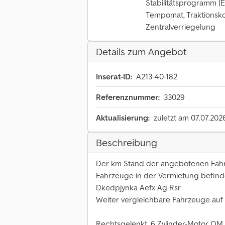
Stabilitätsprogramm (E
Tempomat, Traktionsko
Zentralverriegelung
Details zum Angebot
Inserat-ID:
A213-40-182
Referenznummer:
33029
Aktualisierung:
zuletzt am 07.07.202
Beschreibung
Der km Stand der angebotenen Fahrz
Fahrzeuge in der Vermietung befind
Dkedpjynka Aefx Ag Rsr
Weiter vergleichbare Fahrzeuge auf
Rechtsgelenkt, 6 Zylinder-Motor OM