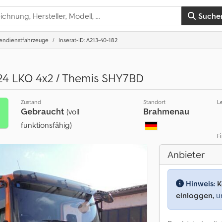
Suche
endienstfahrzeuge
Inserat-ID: A213-40-182
24 LKO 4x2 / Themis SHY7BD
Zustand
Standort
L
Gebraucht
Brahmenau
(voll
funktionsfähig)
F
Anbieter
Hinweis:
K
einloggen,
um