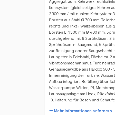
Aggregatraum, Kehrwerk rechts/links
Kehrsystem (gleichzeitiges Kehren au
2.300 mm / mit dualem Kehrsystem: 
Borsten aus Stahl Ø 700 mm, Tellerbe
rechts und links), Walzenbesen aus 
Borsten L=1.500 mm Ø 400 mm, Sprü
durchgehend mit 6 Sprühdüsen, 3 Sp
Sprühdüsen im Saugmund, 5 Sprühdü
zur Reinigung oberer Saugschacht 
Laubgitter in Edelstahl, Fläche ca.
Vibrationsmechanismus, Turbinenrad
Gehäusegewölbe aus Hardox 500 - 5
Innenreinigung der Turbine, Wasserta
Aufbau integriert, Befüllung über Sc
Wasserpumpe Wilden, P1, Membranpu
Laubsauganlage am Heck, Rückfahrk
10, Halterung für Besen und Schauf
Mehr Informationen anfordern