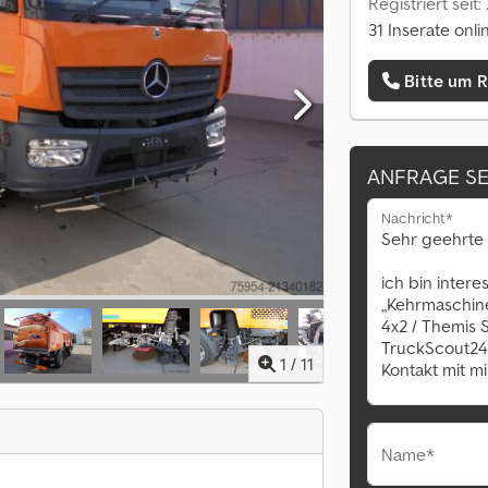
Registriert seit
31 Inserate onli
Bitte um 
ANFRAGE S
Nachricht*
1
/
11
Name*