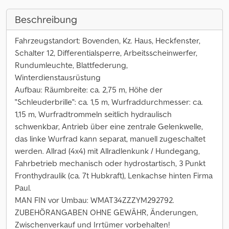
Beschreibung
Fahrzeugstandort: Bovenden, Kz. Haus, Heckfenster,
Schalter 12, Differentialsperre, Arbeitsscheinwerfer,
Rundumleuchte, Blattfederung,
Winterdienstausrüstung
Aufbau: Räumbreite: ca. 2,75 m, Höhe der
"Schleuderbrille": ca. 1,5 m, Wurfraddurchmesser: ca.
1,15 m, Wurfradtrommeln seitlich hydraulisch
schwenkbar, Antrieb über eine zentrale Gelenkwelle,
das linke Wurfrad kann separat, manuell zugeschaltet
werden. Allrad (4x4) mit Allradlenkunk / Hundegang,
Fahrbetrieb mechanisch oder hydrostartisch, 3 Punkt
Fronthydraulik (ca. 7t Hubkraft), Lenkachse hinten Firma
Paul.
MAN FIN vor Umbau: WMAT34ZZZYM292792.
ZUBEHÖRANGABEN OHNE GEWÄHR, Änderungen,
Zwischenverkauf und Irrtümer vorbehalten!