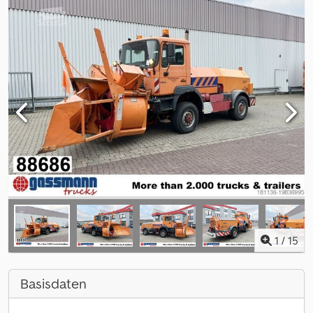
1
/
15
Basisdaten