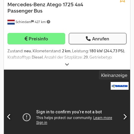
Mercedes-Benz
Atego 1725 4x4
Passenger Bus
Schiedam
427 km
Preisinfo
Anrufen
Zustand:
neu
, Kilometerstand:
2 km
, Leistung:
180 kW (244,73 PS)
,
Kraftstofftyp:
Diesel
, Anzahl der Sitzplätze:
29
, Getriebetyp:
mechanisch
, Achsen-Konfiguration:
4x4
, Emissionsklasse:
Euro3
,
Farbe:
Weiß
, Federung:
Blatt
, Reifengröße:
365/80 R 20
, Radstand:
Kleinanzeige
4.160 mm
, Baujahr:
2025
, Ausstattung:
Allradantrieb,
Klimaanlage, Servolenkung, Traktionskontrolle
, = Weitere
Optionen und Zubehör = - Heizung - Radio - Radio/CD-Spieler =
Anmerkungen = = Weitere Optionen und Zubehör = -
Blattfederung - Geschwindigkeitsbegrenzer - Lufthorn -
Parabolfederung - Seitentür - Verwärmungsautomatik - Zapfwelle
(PTO) = Anmerkungen = Der Mercedes-Benz Atego 1725 4×4
Personenbus ist ein robuster und vielseitiger Personenbus, der
speziell für den komfortablen und sicheren Transport in
anspruchsvollem Gelände entwickelt wurde. Dank seines