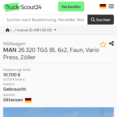
Verkaufen
Suchen
/ ... / Inserat-ID: A181-95-051
Müllwagen
MAN
26.320 TGS BL 6x2, Faun, Vario
Press, Zöller
Festpreis zzgl. MwSt.
10.700 €
(12.733 € brutto)
Zustand
Gebraucht
Standort
Sittensen