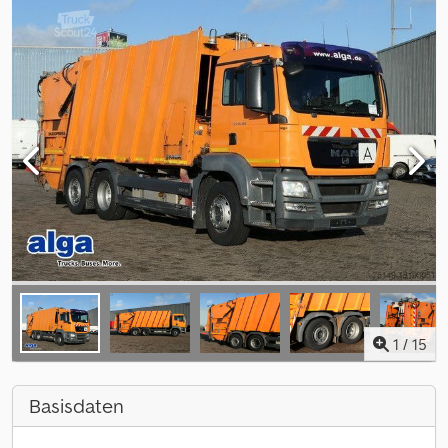
1
/
15
Basisdaten