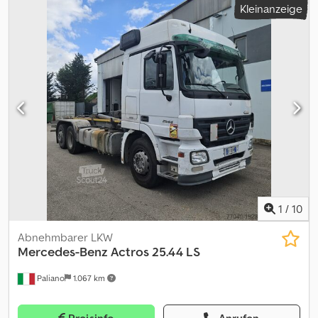
Kleinanzeige
1
/
10
Abnehmbarer LKW
Mercedes-Benz
Actros 25.44 LS
Paliano
1.067 km
Preisinfo
Anrufen