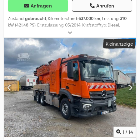
Anfragen
Anrufen
Zustand:
gebraucht
, Kilometerstand:
637.000 km
, Leistung:
310
kW (421,48 PS)
, Erstzulassung:
05/2014
, Kraftstofftyp:
Diesel
,
Leergewicht:
11.250 kg
, maximales Ladegewicht:
14.750 kg
,
Gesamtgewicht:
26.000 kg
, Achsen-Konfiguration:
3 Achsen
,
Kleinanzeige
Kraftstoff:
Diesel
, Bremsen:
Intarder
, Farbe:
Blau
, Fahrerkabine:
Schlafkabine
, Getriebetyp:
Automatisch
, Emissionsklasse:
Euro6
,
Federung:
Blatt-Luft
, Baujahr:
2014
, Ausstattung:
ABS,
Anhängerkupplung, Bordcomputer, Differentialsperre,
Klimaanlage, Navigationssystem, Retarder, Spoiler,
Standheizung, Tempomat, Traktionskontrolle
, DB 2542,Actros
,Euro 6,Pritsche, plane, gardine,edscha
verdeck,Portaltür,stapleaufnahme,6x2,lift und-
lenkachse,guterzustand,klma,Navigation, Tempomat und
distanzregler ,und viel mehr Dcedsk Raq Iopfx Af Eok
1
/
14