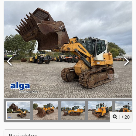
1
/
20
Basisdaten