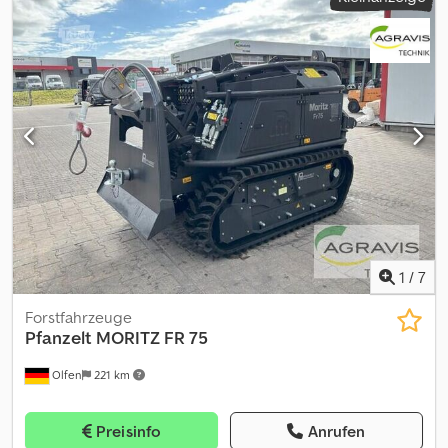
Federung: Luftfederung Hinterachse 1: Reifenmaß: 315/80 R 22.5;
lowbed trilers available Hersteller / Manufacturer: Goldhofer
Doppelbereift; Max. Achslast: 13000 kg; Reduzierung:
Cedpfxsxc U Nvs Acnjha Typ / Type: STZ-VKL 3-34/80 A Baujahr /
Ausenplanetenachsen; Federung: Luftfederung Hinterachse 2:
Year: 2008 Gesamtgewicht / Total weight: 54.000 kg
Reifenmaß: 315/80 R 22.5; Doppelbereift; Max. Achslast: 13000 kg;
Eigengewicht / Own weight: 21.000 kg Nutzlast / Payload: 33.000
Reduzierung: Ausenplanetenachsen; Federung: Luftfederung
kg Gesamtzuglänge / Overall train length: 20.000 mm (max.
Gewichte Zuladung: 500.000 kg zGG: 41.000 kg Funktionell Marke
telescoped 24.200 mm) Ladefläche (lxb) / loading area (lxw): 7.300
des Aufbaus: Mercedes Zustand Technischer Zustand: sehr gut
mm x 2.750 mm (telescopic to 4.200 mm) Bereifung / Tires: 235/75
Optischer Zustand: sehr gut Finanzielle Informationen Preis: Auf
R 17,5 Extra: Verlängerungsträger / Extension beam: 2x 6.000 mm
Anfrage
1
/
7
Forstfahrzeuge
Pfanzelt
MORITZ FR 75
Olfen
221 km
Preisinfo
Anrufen