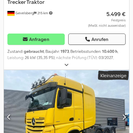
Trecker Traktor
5.499 €
Gevelsberg
215 km
Festpreis
(MwSt. nicht ausweisbar)
Anfragen
Anrufen
Zustand:
gebraucht
, Baujahr:
1973
, Betriebsstunden:
10.400 h
,
Leistung:
26 kW (35,35 PS)
, nächste Prüfung (TÜV):
03/2027
,
Ausstattung:
Kabine
, Deutz D 4006 S * Ackerschlepper * Traktor
* Trecker * Oldtimer * BJ: 1973 * EZ: 01.06.1973 * HU: 03/2027 * H-
Kleinanzeige
Kennzeichen * Gesamtmaße: 3.470mm x 1.540 mm x 2.280 mm * .:
3200 kg * Leergewicht: ca. 1930 kg * Modelreihe: D-Reihe *
Modell: D 4006 - S * Hubraum: 2808 cm³ * Zylinder: 3 * Diesel *
Leistung: 26 kW / 35 PS * Höchstgeschwindigkeit: 25 km/H *
stehender-luftgekühlter Viertakt-Dreizylinder-Reihen-Saugmotor
* Wechselgetriebe mit vier Gängen Wechselgetriebe mit vier
Vorwärts-und einem Rückwärtsgang * Steckdose für
Anhängerbeleuchtung * Anhängerkupplung hinten und vorne *
Heckhubwerk * Einfachwirkender Hubzylinder und
Unterlenkerregelung * Rückscheinwerfer * Heckkraftheber *