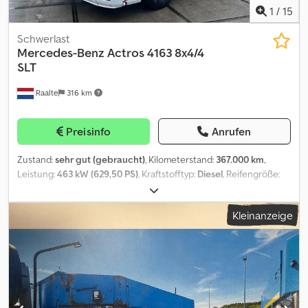
1
/
15
Schwerlast
Mercedes-Benz
Actros 4163 8x4/4
SLT
Raalte
316 km
Preisinfo
Anrufen
Zustand:
sehr gut (gebraucht)
, Kilometerstand:
367.000 km
,
Leistung:
463 kW (629,50 PS)
, Kraftstofftyp:
Diesel
, Reifengröße:
385/65 R 22.5
, Achsen-Konfiguration:
8x4
, Radstand:
4.000 mm
,
Kraftstoff:
Diesel
, Kraftstofftankvolumen:
900 l
, Bremsen:
Retarder
,
Kleinanzeige
Farbe:
Weiß
, Fahrerkabine:
Schlafkabine
, Getriebetyp:
Automatisch
, Emissionsklasse:
Euro6
, Federung:
Blatt-Luft
,
zulässige Achslast (Achse 1):
9.000 kg
, zulässige Achslast (Achse
2):
8.000 kg
, zulässige Achslast (Achse 3):
13.000 kg
, Baujahr:
2015
,
Ausstattung:
AdBlue, Retarder
, Farbe : Weiß Manufacturer:
Mercedes-Benz Type: 4163 SLT 8x4 Chassis number:
WDB9634261L922193 Year: 2015 Odometer: 367.000 km Engine: