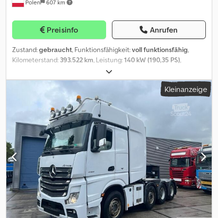
Polen
607 km
Preisinfo
Anrufen
Zustand:
gebraucht
, Funktionsfähigkeit:
voll funktionsfähig
,
Kilometerstand:
393.522 km
, Leistung:
140 kW (190,35 PS)
,
Kraftstofftyp:
Diesel
, Erstzulassung:
09/2017
, Emissionsklasse:
Euro6
, Farbe:
Weiß
, Reifengröße:
195/75 R16C
, Anzahl der
Kleinanzeige
Sitzplätze:
20
, Baujahr:
2017
, Maschinen-/Fahrzeugnummer:
WDB906657JP412481
, Ausstattung:
ABS, Klimaanlage
, Bitte
beachten Sie, dass die Automatik der vorderen Tür nicht
funktioniert. Chedpfxsx Nyb Ts Acnoa Fahrzeug mit AdBlue. Das
Fahrzeug ist zum Sofortkaufpreis verfügbar oder Sie können ein
Angebot abgeben und in Verhandlungen treten.