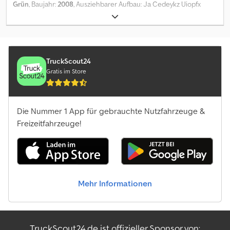
Grün
, Baujahr:
2008
, Ausziehbarer Aufbau: Ja Cedeykz Uiopfx
Gewichte Zuladung: 155.000 kg zGG: 41.000 kg Zustand
Acnsha Technischer Zustand: sehr gut Optischer Zustand: sehr
Technischer Zustand: sehr gut Optischer Zustand: sehr gut
gut
Finanzielle Informationen Preis: Auf Anfrage
TruckScout24
Gratis im Store
Die Nummer 1 App für gebrauchte Nutzfahrzeuge &
Freizeitfahrzeuge!
Mehr Informationen
TruckScout24.de ist offizieller Sponsor von: