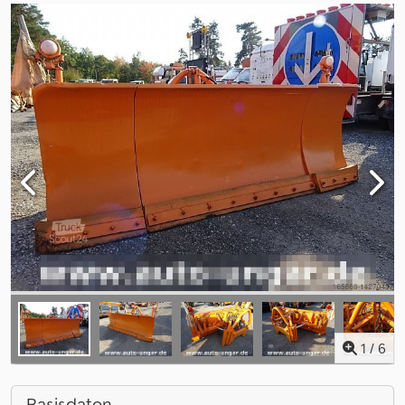
1
/
6
Basisdaten