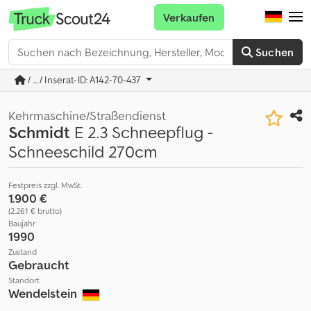
Verkaufen
Suchen
/ ... / Inserat-ID: A142-70-437
Kehrmaschine/Straßendienst
Schmidt
E 2.3 Schneepflug -
Schneeschild 270cm
Festpreis zzgl. MwSt.
1.900 €
(2.261 € brutto)
Baujahr
1990
Zustand
Gebraucht
Standort
Wendelstein