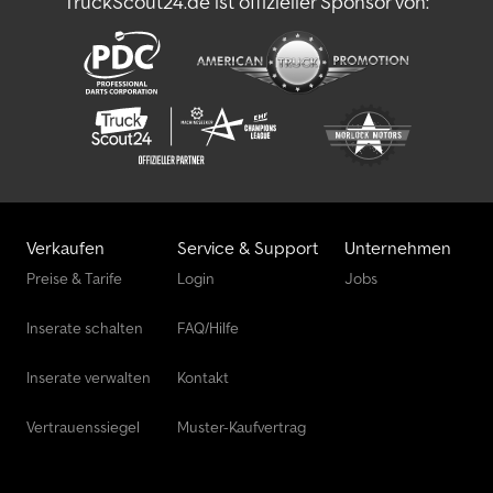
TruckScout24.de ist offizieller Sponsor von:
Verkaufen
Service & Support
Unternehmen
Preise & Tarife
Login
Jobs
Inserate schalten
FAQ/Hilfe
Inserate verwalten
Kontakt
Vertrauenssiegel
Muster-Kaufvertrag