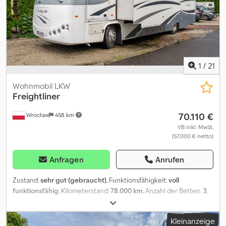
1
/
21
Wohnmobil LKW
Freightliner
70.110 €
Wrocław
458 km
VB inkl. MwSt.
(57.000 € netto)
Anfragen
Anrufen
Zustand:
sehr gut (gebraucht)
, Funktionsfähigkeit:
voll
funktionsfähig
, Kilometerstand:
78.000 km
, Anzahl der Betten:
3
,
Anzahl der Sitzplätze:
6
, Kraftstofftyp:
Diesel
, Getriebetyp:
Automatisch
, Farbe:
Weiß
, Erstzulassung:
06/2011
, nächste
Kleinanzeige
Prüfung (TÜV):
11/2026
, Achsen-Konfiguration:
2 Achsen
,