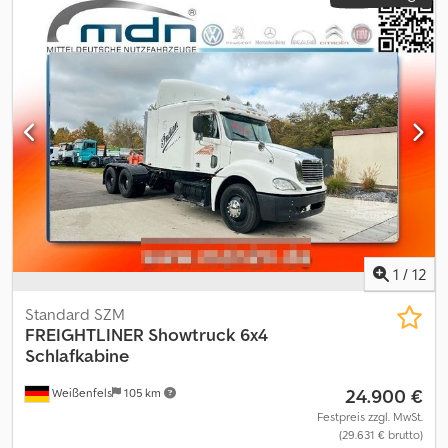
1
/
12
Standard SZM
FREIGHTLINER
Showtruck 6x4
Schlafkabine
24.900 €
Weißenfels
105 km
Festpreis zzgl. MwSt.
(29.631 € brutto)