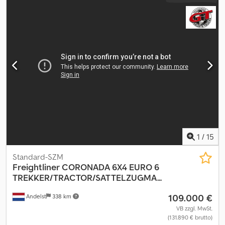
120 Baujahr 1992 Caterpillar 3406C Motor Motorbremse: Ja
Dsdpfxsx Tpvue Aa Uswa Eaton Fuller 10-Gang-Getriebe
Hinterreifen 50% Vorderreifen 95%, aber alt Neue Luftbälge und
Federbuchsen an der Hinterachse, niederländische Zulassung
Kürzlich Motoröl und alle Filter gewechselt Der Lkw fährt und
schaltet gut. Es handelt sich um einen 33 Jahre alten Lkw,
erwarten Sie also kein Neufahrzeug. Für sein Alter in gutem
Zustand. Neue HU/TÜV nach Absprache möglich. Preis: 29.995 € +
21% MwSt. Für weitere Informationen kontaktieren Sie uns bitte.
1
/
15
Standard-SZM
Freightliner
CORONADA 6X4 EURO 6
TREKKER/TRACTOR/SATTELZUGMA...
109.000 €
Andelst
338 km
VB zzgl. MwSt.
(131.890 € brutto)