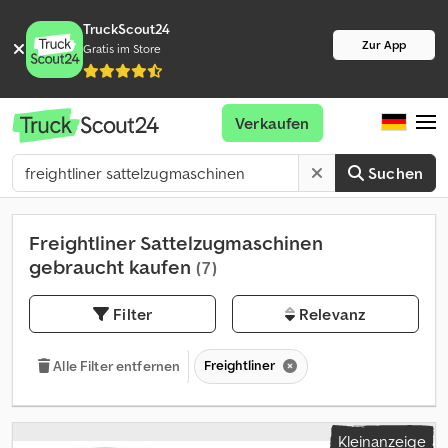
TruckScout24
Zur App
Gratis im Store
Verkaufen
Suchen
Freightliner Sattelzugmaschinen
gebraucht kaufen
(7)
Filter
Relevanz
Freightliner
Alle Filter entfernen
Kleinanzeige