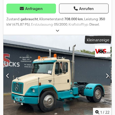
Anfragen
Anrufen
Zustand:
gebraucht
, Kilometerstand:
708.000 km
, Leistung:
350
kW (475,87 PS)
, Erstzulassung:
05/2000
, Kraftstofftyp:
Diesel
,
Gesamtgewicht:
26.000 kg
, Achsen-Konfiguration:
3 Achsen
,
Farbe:
Weiß
, Getriebetyp:
mechanisch
, Ausstattung:
ABS,
Kleinanzeige
Elektronisches Stabilitätsprogramm (ESP), Klimaanlage,
Rußfilter
, Int-Nr.: 271 im Kundenauftrag * Freightliner * 350KW *
Kabine mit Bett * KLIMA * 6x4 * * XXL Schlafkabine * Große
Lufthörner * verstellbare Sattelplatte * Motorbremse * Diff-
Sperre * Europäische Zulassung * Radio * Detroit Diesel Serie 60
* Leergewicht 7800kg * guter Zustand * Prüfbuch vollständig *
MWST.ausweisbar!!! netto 43.900¤ Djdpfxsxu Swue Aa Uewa
Inzahlungnahme möglich Finanzierung ab 4,99% Irrtümer und
Zwischenverkauf vorbehalten! Die Angaben in dieser Anzeige
sind unverbindliche Beschreibungen und dienen nicht als
zugesicherte Eigenschaften. Der Verkäufer übernimmt keine
Haftung für Tipp- und Datenübermittlungsfehler. Aufgeführte
Ausstattungen sind gesondert zu prüfen. Alle Angaben in den
Inseraten sind unverbindlich! Anlieferung im gesamten
1
/
22