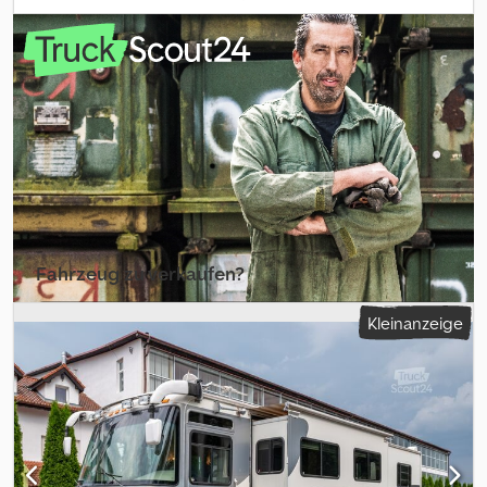
Kraftstoff:
Diesel
, Farbe:
Weiß
, Getriebetyp:
Automatisch
,
Federung:
Blatt
, Baujahr:
2004
, Ausstattung:
Ladebordwand,
Schiebetür
, Verkauft wird hier ein 2004 Freightliner Step Van
Fahrzeug hat 7.0 Tonnen Zulässigesgesamtgewicht und eine
750kg Hebebühne am Heck montiert. Der Wagen wird im Ist-
Zustand verkauft und nur mit US Title. Dwedpfx Aeqi Ei Iea Uja Das
benötigte Datenblatt zur Zulassung muss selbst beantragt
werden. Kilometerstand unbekannt Fragen via mail oder anrufen
unter der Angabe der Internennummer 20088
Fahrzeug zu verkaufen?
Inserat erstellen
Kleinanzeige