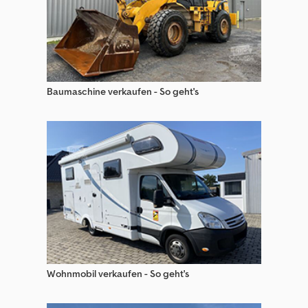
Mercedes-Benz Sattelzugmaschinen
Mercedes-Benz Schwerlast-Sattelzugmaschine (Szm)
Peterbilt Sattelzugmaschinen
Baumaschine verkaufen - So geht's
Renault Sattelzugmaschinen
Sattelzugmaschine (Szm) Für Gefahrgut
Scania R Sattelzugmaschinen
Scania Sattelzugmaschine (Szm) Für Gefahrgut
Scania Sattelzugmaschinen
Schwerlast-Sattelzugmaschine (Szm)
Sonstige Sattelzugmaschinen
Wohnmobil verkaufen - So geht's
Sonstige Sattelzugmaschinen (Szm)