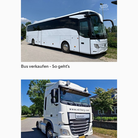
Sonstige Schwerlast-Sattelzugmaschine (Szm)
Terberg Sattelzugmaschinen
Volumen Sattelzugmaschine (Szm)
Volvo Sattelzugmaschinen
Bus verkaufen - So geht's