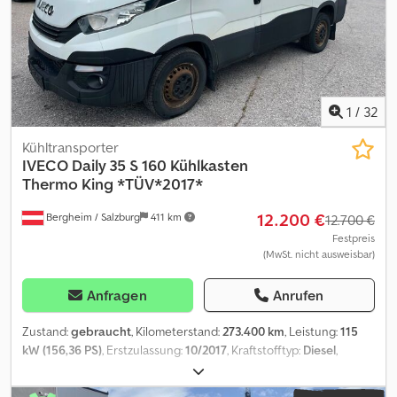
Doppelbereift Leergewicht: 3.640 kg Zuladung: 3.560 kg zGG:
7.200 kg Ladebordwand: Zepro, Heckklappe, 1000 kg Marke des
Aufbaus: Carroer Technischer Zustand: gut Optischer Zustand:
gut Cjdezlid Tjpfx Agmeha
1
/
32
Kühltransporter
IVECO
Daily 35 S 160 Kühlkasten
Thermo King *TÜV*2017*
12.200 €
Bergheim / Salzburg
411 km
12.700 €
Festpreis
(MwSt. nicht ausweisbar)
Anfragen
Anrufen
Zustand:
gebraucht
, Kilometerstand:
273.400 km
, Leistung:
115
kW (156,36 PS)
, Erstzulassung:
10/2017
, Kraftstofftyp:
Diesel
,
Gesamtgewicht:
3.500 kg
, Farbe:
Weiß
, Getriebetyp:
Automatisch
,
Emissionsklasse:
Euro6
, Anzahl der Sitzplätze:
3
, Baujahr:
2017
,