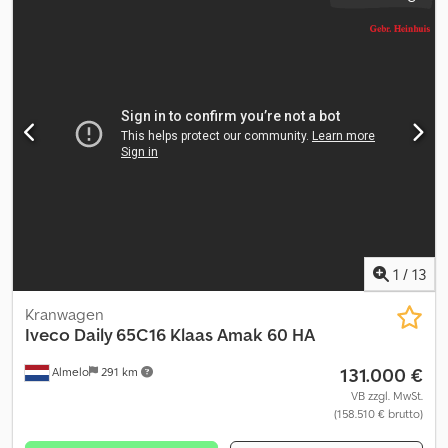
1
/
13
Kranwagen
Iveco
Daily 65C16 Klaas Amak 60 HA
131.000 €
Almelo
291 km
VB zzgl. MwSt.
(158.510 € brutto)