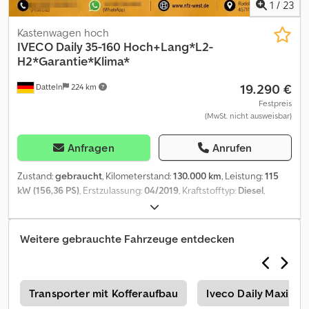
1
/
23
Kastenwagen hoch
IVECO
Daily 35-160 Hoch+Lang*L2-
H2*Garantie*Klima*
19.290 €
Datteln
224 km
Festpreis
(MwSt. nicht ausweisbar)
Anfragen
Anrufen
Zustand:
gebraucht
, Kilometerstand:
130.000 km
, Leistung:
115
kW (156,36 PS)
, Erstzulassung:
04/2019
, Kraftstofftyp:
Diesel
,
Gesamtgewicht:
3.500 kg
, Farbe:
Weiß
, Getriebetyp:
mechanisch
,
Emissionsklasse:
Euro6
, Anzahl der Sitzplätze:
3
, Gesamtlänge:
6.000 mm
, Laderaumlänge:
3.500 mm
, Ausstattung:
ABS,
Weitere gebrauchte Fahrzeuge entdecken
Rußfilter, Zentralverriegelung
, Jetzt per WhatsApp chatten:
Schnell & unkompliziert Kontakt aufnehmen mit unserem
Verkaufsberater. Achtung !!! Verkauf bevorzugt an
Gewerbetreibende ? Interne ID-Nummer : [ 2840 ] ----Optional
n
Transporter mit Kofferaufbau
Iveco Daily Maxi Tr
buchbar: * 12?64 Monate Garantie (EU-weit gültig) * Neue