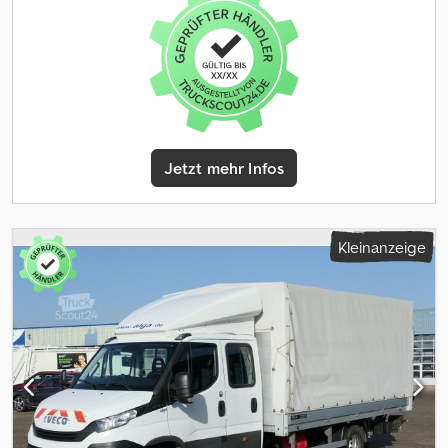
Rußfilter, Zentralverriegelung
, Iveco Daily Pritsche 3,5t Doka
35S160 L3 ?AHK 3,5t? Inserat Nummer 4482 - LKW Zulassung
Fahrbar mit Führerscheinklasse B/BE - Maß Ladefläche Länge
3.700mm - Maß Ladefläche Breite 2.070mm - Zulässigesg
Gesamtgewicht 3.500Kg - Zulässiges Gesamtzuggewicht 7.000Kg
- Anhängelast 3.500Kg - Zuladund ca. 1.005Kg - COC vorhanden !!!
- Guter Pflegezustand !!! - Voll-LED-Scheinwerfer - Getriebe
Automatik - Hi-Matic (8-Stufen) - Verzurrösen Ladefläche -
Jetzt mehr Infos
Leiternträger - Kleine Staubox rechts und Links unterhalb Aufbau
- Geschwindigkeits-Begrenzeranlage 160 km/h - DAB (
Radioempfang digital ) - Schwingsitz Fahrer - Lordosenstütze
Fahrer - Klimaautomatik - Tempomat - Android/ Apple CarPlay -
Kleinanzeige
Rückfahrkamera Tüv und Service neu bei Übergabe !!! WEITERE
BILDER AUF UNSERER HOMEPAGE: FIN: ZCFC735B405444482
MwSt. ausweisbar ( 30.248 ¤ NETTO) - Finanzierung über
Santander/Bank11 ab 6,99% - Gebrauchtwagen Garantie für 12/24
Monate gegen Aufpreis möglich! Sonderausstattung: * Ablage im
Dachhimmel Fahrerhaus * Ablagefach auf Armaturentafel mit
USB-Anschluss und Induktionsladeschale * Anhängersteckdose
13-polig * Armaturentafel Komfort * Audiosystem: Digitales
Audiosystem (DAB) HI-Connect mit 7" Farbdisplay *