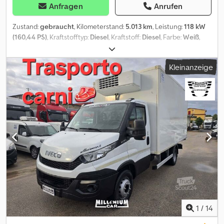
Anfragen
Anrufen
Zustand:
gebraucht
, Kilometerstand:
5.013 km
, Leistung:
118 kW
(160,44 PS)
, Kraftstofftyp:
Diesel
, Kraftstoff:
Diesel
, Farbe:
Weiß
,
Getriebetyp:
mechanisch
, Anzahl der Gänge:
6
, Emissionsklasse:
Euro6
, Baujahr:
2023
, Betriebsstunden:
346 h
, Ausstattung:
Kran
, =
Kleinanzeige
Weitere Optionen und Zubehör = - PTO = Anmerkungen = Iveco
Daily 65C16. Year: 2023. Milage: 5013 km. Manual gearbox 6 gears.
Weight: 6260 kg. Max weight: 6500 kg. Axle load: 1: 2300 kg. 2: 5000
kg. Euro 6. 2 Persons. Electrical operated windows and mirrors.
Digital tacho. Wheelbase: 4350 mm. 118 KW / 160 HP. Tyres:
225/75R16 90%. Klaas Amak 60 HA. Year: 2023. Hours: 346. Capacity:
1600 kg. Max lateral force: 400 N. Max wind speed: 12,5 m/s. Max
permitted tilt: 0 degree. 4 point outriggers. Radio Remote Control.
Max height under hook: 32 meter. Max outreach: 28 meter.
Csdpfszp I Ifjx Agmjha Function/preperation for basket. ID NR: 29.
The General Terms and Conditions of Heinhuis are applicable to
all adverts, offers and quotations by Heinhuis, all agreements
entered into by Heinhuis and the negotiations preceding them.
By any form of response you accept the applicability of the
1
/
14
General Terms and Conditions of Heinhuis and you declare that