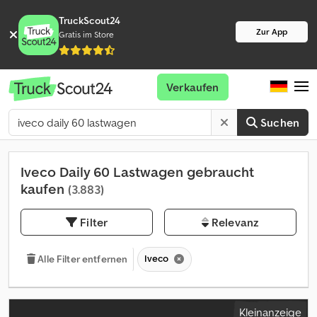
TruckScout24
Zur App
Gratis im Store
Verkaufen
Suchen
Iveco Daily 60 Lastwagen gebraucht
kaufen
(3.883)
Filter
Relevanz
Iveco
Alle Filter entfernen
Kleinanzeige