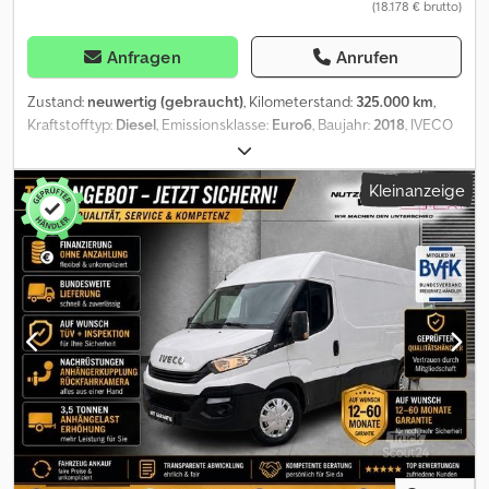
(18.178 € brutto)
Anfragen
Anrufen
Zustand:
neuwertig (gebraucht)
, Kilometerstand:
325.000 km
,
Kraftstofftyp:
Diesel
, Emissionsklasse:
Euro6
, Baujahr:
2018
, IVECO
DAILY 60-15 Baujahr 2018 EURO 6 Führerscheinklasse C 365.000
km, freie Zulassung, Fahrgestell mit Radstand 3750 mm, verstärkte
Kleinanzeige
Blattfedern, 365.000 km, Finanzierung möglich. Chodpoxt N I Usfx
Agmoa