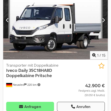
Betriebsgewicht:
225 kg
, Ausstattung:
ABS, Bordcomputer,
Klimaanlage, Navigationssystem, geräuscharm
, Finanzierung /
Leasing nach erfolgter Bonitätsprüfung möglich!, Sprechen Sie
uns an!, Irrtümer sowie Zwischenverkauf vorbehalten, Radstand
3520L / Höhe 1900, digitales Radio DAB 7 \'Touch\', USB
Fahrerseite, Reserverad, Batterie geladen, Druckschriften
Deutsch, 4x2, MY 24, Klimaanlage mit Klimaautomatik, Hecktüren
Öffnungswinkel 260 °, Trennwand mit Fenster, HA-Übersetzung
I=3,308, Klimakompressor 170 ccm, Reserveradlagerung
Rahmenende, Betriebs- und Wartungsanleitung elektr., Batterie
12 V 105 Ah / 950 A Chsdexa S Htepfx Ahisa
1
/
15
Transporter mit Doppelkabine
Iveco
Daily 35C18HA8D
Doppelkabine Pritsche
42.900 €
Neuwied
220 km
Festpreis zzgl. MwSt.
(51.051 € brutto)
Anfragen
Anrufen