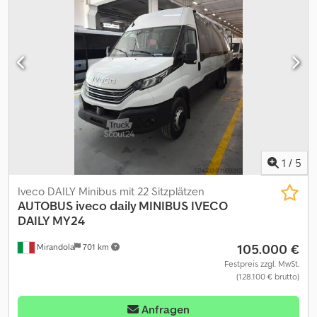
1
/
5
Iveco DAILY Minibus mit 22 Sitzplätzen
AUTOBUS iveco daily MINIBUS
IVECO
DAILY MY24
105.000 €
Mirandola
701 km
Festpreis zzgl. MwSt.
(128.100 € brutto)
Anfragen