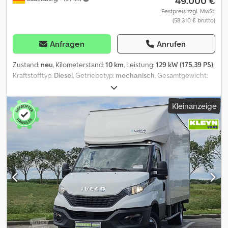
49.000 €
- Herr J. Ebert betreut Sie gerne telefonisch unter: / Weitere
Festpreis zzgl. MwSt.
(58.310 € brutto)
Informationen finden Sie auf unserer Homepage: ... - ESP,
Partikelfilter = Weitere Informationen = Motorhubraum: 2.998 cc
zGG: 7.000 kg Wenden Sie sich an Tobias Ebert, um weitere
Anfragen
Anrufen
Informationen zu erhalten.
Zustand:
neu
, Kilometerstand:
10 km
, Leistung:
129 kW (175,39 PS)
,
Kraftstofftyp:
Diesel
, Getriebetyp:
mechanisch
, Gesamtgewicht:
3.500 kg
, Laderaumlänge:
4.950 mm
, Laderaumbreite:
2.110 mm
,
Farbe:
Grau
, Anzahl der Sitzplätze:
3
, Ausstattung:
ABS,
Kleinanzeige
Elektronisches Stabilitätsprogramm (ESP), Klimaanlage,
Navigationssystem, Zentralverriegelung
, Herzlich willkommen
bei carmax24 Heute haben Sie die Möglichkeit einen unserer
ausgesuchten geprüften Fahrzeuge zu erwerben. Gutachterlich
geprüfte und qualitätiv hochwertige Fahrzeuge sorgen für eine
hohe Kundenzufriedenheit und das schon seit 2008. Das ist unser
täglicher Ansatz, denn Sie als Kunde stehen an 1.ter Stelle bei
carmax24 Iveco Daily 35S18HA8 , Euro VIE 176PS 3,0 Diesel , 6-
Gang Schaltgetriebe - Neues Modell Farbe Grau COMFORT
PLUS-PAKET: ? 79297 - Voll gepolsterte Kopfstützen, Daily-Logo ?
00259 - Gepolsterter bequemer Fahrersitz ? 01605 10-Zoll-
Bildschirm mit NAVIGATION ? 75082 - Feste 2-Sitzer-Beifahrerbank