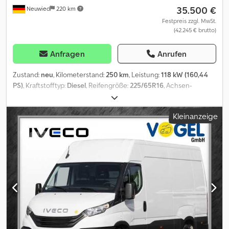
35.500 €
Neuwied
220 km
und/oder beschriftet sein. Es gelten unsere allgemeinen Liefer-
und Zahlungsbedingungen. Chjdpfxox H Hfmo Ahija Gerne
Festpreis zzgl. MwSt.
(42.245 € brutto)
erstellen wir Ihnen für dieses Objekt ein Finanzierungs- oder
Leasingangebot. Bitte sprechen Sie uns an!
Anfragen
Anrufen
Zustand:
neu
, Kilometerstand:
250 km
, Leistung:
118 kW (160,44
PS)
, Kraftstofftyp:
Diesel
, Reifengröße:
225/65R16
, Achsen-
Konfiguration:
4x2
, Radstand:
3.520 mm
, Farbe:
Weiß
,
Fahrerkabine:
Fahrerhaus
, Getriebetyp:
Sonstige
,
Kleinanzeige
Emissionsklasse:
keine
, Federung:
Blatt
, Anzahl der Sitzplätze:
3
,
Betriebsgewicht:
225 kg
, Ausstattung:
ABS, Bordcomputer,
Klimaanlage, Tempomat, geräuscharm
, Finanzierung / Leasing
nach erfolgter Bonitätsprüfung möglich!, Sprechen Sie uns an!,
Irrtümer sowie Zwischenverkauf vorbehalten, Easy MY2024,
Radstand 3520 L mm, Stehhöhe 1.900 mm, Vorber. Anhängerst. 12 V,
13-polig, Iveco Zeichen matt, digitales Radio DAB 7 \'Touch, USB
Fahrerseite, Batterie 12 V 105 Ah (AGM), ohne Warndreieck, HA-
Übersetzung I=3,12, Tempomat (Cruise Control), Komfort-
Fahrersitz statisch, Aussenspiegel elektrisch verstell-heizbar,
Holzfußboden mit Radkastenverkleidung, Batterie geladen,