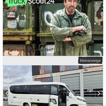
Nutzlast 1265 kg * KAROSSERIE AN MEHREREN STELLEN ZU
ÜBERARBEITEN * Kennzeichen: FC723JK € 5.500 zzgl. MwSt.
Fahrzeug zu verkaufen?
Inserat erstellen
Kleinanzeige