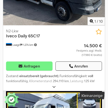
weiteres
1
/
10
N2-Lkw
Iveco Daily
65C17
14.500 €
Laagri
1.274 km
Festpreis zzgl. MwSt.
(17.980 € brutto)
Anfragen
Anrufen
Zustand:
einsatzbereit (gebraucht)
, Funktionsfähigkeit:
voll
funktionsfähig
, Kilometerstand:
294.110 km
, Leistung:
125 kW
(169,95 PS)
, Kraftstofftyp:
Diesel
, Radstand:
4.350 mm
,
Gesamtgewicht:
6.500 kg
, Leergewicht:
3.700 kg
, Erstzulassung:
Kleinanzeige
02/2012
, Emissionsklasse:
Euro6
, Farbe:
Weiß
, Fahrerkabine:
Fahrerhaus
, Baujahr:
2012
, Maschinen-/Fahrzeugnummer:
ZCFC65C110D461845
, Ausstattung:
ABS, Airbag, Klimaanlage,