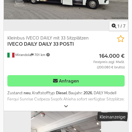
1
/
7
Kleinbus IVECO DAILY mit 33 Sitzplätzen
IVECO DAILY
DAILY 33 POSTI
164.000 €
Mirandola
701 km
Festpreis zzgl. MwSt.
(200.080 € brutto)
Anfragen
Zustand:
neu
, Kraftstofftyp:
Diesel
, Baujahr:
2026
, DAILY Modell
Ferqui Sunrise Csdpeza Sxqofx Ahieha sofort verfügbar Sitzplätze:
33+1 oder 28+1+1 Ausstattung gemäß beigefügten Fotos Für
weitere Informationen kontaktieren Sie uns bitte!
Kleinanzeige