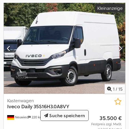
Betriebs- und Wartungsanleitung elektrisch, Vorbereitung EG-
Kleinanzeige
Kontrollgerät digital 4.1, Fahrerhausrückwand mit Fenster,
Beifahrersitzbank m. MF-Ablage, Klimaanlage manuell,
Anhängerkupplung Kugelkopf, Kühlergrill mit Chromeinsätzen,
Anschluss 12 V Windsch.-OBU, Schlüssel zusätzl. Fernbedienung
Codpfoyl Eb Nsx Ahieha
1
/
15
Kastenwagen
Iveco
Daily 35S16H3.0A8VY
Suche speichern
35.500 €
Neuwied
220 km
Festpreis zzgl. MwSt.