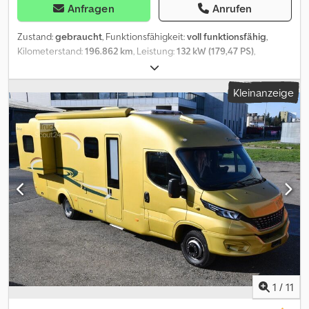
Anfragen
Anrufen
Zustand:
gebraucht
, Funktionsfähigkeit:
voll funktionsfähig
,
Kilometerstand:
196.862 km
, Leistung:
132 kW (179,47 PS)
,
Kraftstofftyp:
Diesel
, Getriebetyp:
mechanisch
, Achsen-
Konfiguration:
2 Achsen
, Radstand:
4.750 mm
, Gesamtgewicht:
Kleinanzeige
7.200 kg
, Leergewicht:
3.651 kg
, maximales Ladegewicht:
3.549
kg
, Erstzulassung:
01/2019
, nächste Prüfung (TÜV):
05/2028
,
Laderaumlänge:
5.600 mm
, Laderaumbreite:
2.200 mm
,
Emissionsklasse:
Euro6
, Farbe:
Weiß
, Fahrerkabine:
Schlafkabine
,
Federung:
Luft
, Anzahl der Sitzplätze:
2
, Baujahr:
2019
,
Maschinen-/Fahrzeugnummer:
ZCFC170D905254386
,
Ausstattung:
ABS, Bordcomputer, Klimaanlage,
Navigationssystem, Nebelscheinwerfer, Rußfilter,
Servolenkung, Standheizung, Tempomat, Zentralverriegelung
,
Daily 70 C180 Luftfederung Webasto Klima AHK3,5T Zertifikat VDI
2700-8.1 ist dabei. Doppelstock, Schlafkabine mit Standheizung
und Klimaanlage. Große Inspektion gerade gemacht.
Sonderausstattung Achslast Vorderachse 2,7 t [77863]
Audiosystem: Radio mit CD-Player MP3-fähig, USB und
1
/
11
Freisprecheinrichtung Bluetooth [08629] Aufbauhersteller-