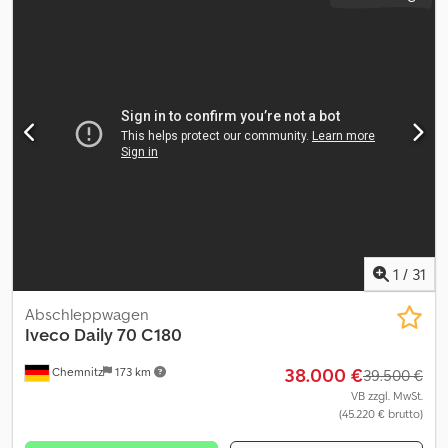
1
/
31
Abschleppwagen
Iveco Daily
70 C180
38.000 €
Chemnitz
173 km
39.500 €
VB zzgl. MwSt.
(45.220 € brutto)