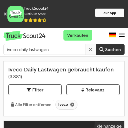
TruckScout24
Zur App
Gratis im Store
Verkaufen
Suchen
Iveco Daily Lastwagen gebraucht kaufen
(3.881)
Filter
Relevanz
Iveco
Alle Filter entfernen
Kleinanzeige