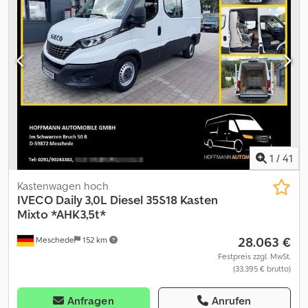
Servolenkung, Tempomat, Traktionskontrolle,
Zentralverriegelung, elektrische Fensterheberregelung
,
Gebrauchter, aber funktionsfähiger Zustand Cjdpfoyuxbusx
Ahioha
1
/
41
Kastenwagen hoch
IVECO
Daily 3,0L Diesel 35S18 Kasten
Mixto *AHK3,5t*
28.063 €
Meschede
152 km
Festpreis zzgl. MwSt.
(33.395 € brutto)
Anfragen
Anrufen