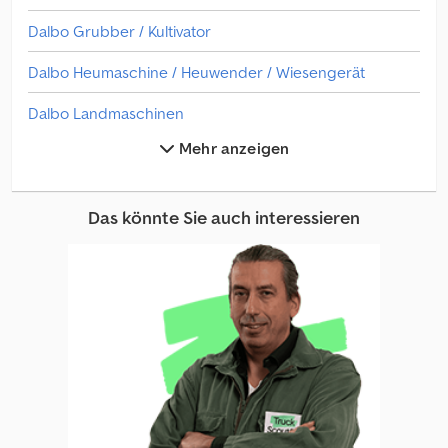
Dalbo Grubber / Kultivator
Dalbo Heumaschine / Heuwender / Wiesengerät
Dalbo Landmaschinen
Mehr anzeigen
Dalbo Obst- Und Weinbaumaschine
Dalbo Rollomaximum 620
Das könnte Sie auch interessieren
Dalbo Scheibenegge
Dalbo Sonstige Landmaschinen
Düvelsdorf Landmaschinen
Düvelsdorf Walze Landwirtschaft / Ackerwalze
Güttler Walze Landwirtschaft / Ackerwalze
Kerner Walze Landwirtschaft / Ackerwalze