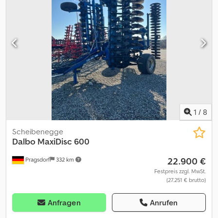
1
/
8
Scheibenegge
Dalbo
MaxiDisc 600
22.900 €
Pragsdorf
332 km
Festpreis zzgl. MwSt.
(27.251 € brutto)
Anfragen
Anrufen