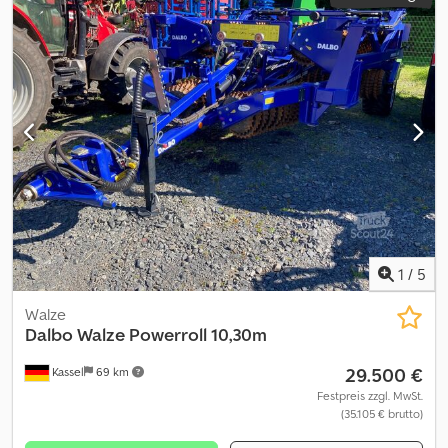
1
/
5
Walze
Dalbo
Walze Powerroll 10,30m
29.500 €
Kassel
69 km
Festpreis zzgl. MwSt.
(35.105 € brutto)