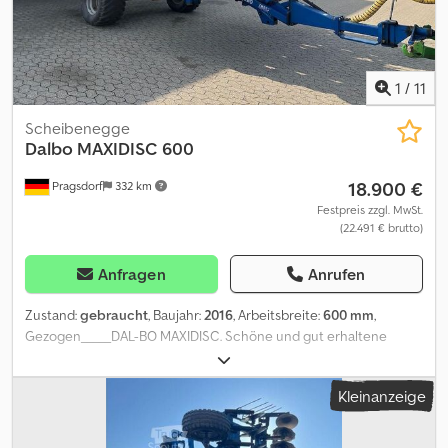
1
/
11
Scheibenegge
Dalbo
MAXIDISC 600
18.900 €
Pragsdorf
332 km
Festpreis zzgl. MwSt.
(22.491 € brutto)
Anfragen
Anrufen
Zustand:
gebraucht
, Baujahr:
2016
, Arbeitsbreite:
600 mm
,
Gezogen_____DAL-BO MAXIDISC. Schöne und gut erhaltene
gezogene Scheibenegge mit 4 Stützrädern vorne und doppelter
T-Ringwalze.,Lagerort:Kunde Cjdpfjyt Addex Aiqjha
Kleinanzeige