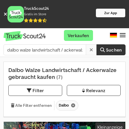
TruckScout24
Zur App
Gratis im Store
Verkaufen
Suchen
Dalbo Walze Landwirtschaft / Ackerwalze
gebraucht kaufen
(7)
Filter
Relevanz
Dalbo
Alle Filter entfernen
Kleinanzeige