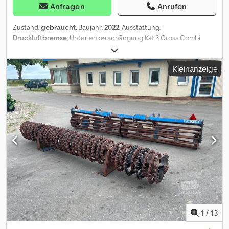
Anfragen
Anrufen
Zustand:
gebraucht
, Baujahr:
2022
, Ausstattung:
Druckluftbremse
, Unterlenkeranhängung Kat.3 Cross Combi
Prismenprofil hydraulische Klappung / Bereifung 480/45-17
hydraulische Gewichtsverteilun LED Beleuchtung & Warntafeln /
Kleinanzeige
3xDW erforderlich / Cjder Ty Ruepfx Aiqoha
1
/
13