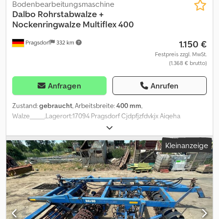
Bodenbearbeitungsmaschine
Dalbo
Rohrstabwalze +
Nockenringwalze Multiflex 400
1.150 €
Pragsdorf
332 km
Festpreis zzgl. MwSt.
(1.368 € brutto)
Anfragen
Anrufen
Zustand:
gebraucht
, Arbeitsbreite:
400 mm
,
Walze_____,Lagerort:17094 Pragsdorf Cjdpfjzfdvkjx Aiqeha
Kleinanzeige