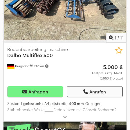
1
/
11
Bodenbearbeitungsmaschine
Dalbo
Multiflex 400
5.000 €
Pragsdorf
332 km
Festpreis zzgl. MwSt.
(5.950 € brutto)
Anfragen
Anrufen
Zustand:
gebraucht
, Arbeitsbreite:
400 mm
, Gezogen,
Stabrohrwalze, Walze_____Federzinken mit Gänsefußscharen2
Reihen FeingrubberzinkenCrosskill-WalzeRohrstabwalz
eZugöseAnhängung Drillmaschine möglich,Lagerort:17094
Pragsdorf Chsdpfxozfdume Aiqsa