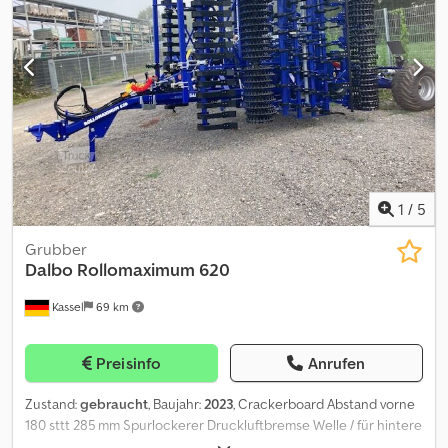
1
/
5
Grubber
Dalbo
Rollomaximum 620
Kassel
69 km
Preisinfo
Anrufen
Zustand:
gebraucht
, Baujahr:
2023
, Crackerboard Abstand vorne
180 sttt 285 mm Spurlockerer Druckluftbremse Welle / für hintere
Walze / Chedpjr Ty Nzsfx Aiqoa