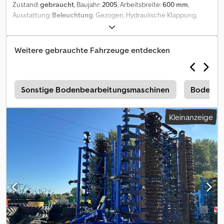
Zustand:
gebraucht
, Baujahr:
2005
, Arbeitsbreite:
600 mm
,
Ausstattung:
Beleuchtung
, Gezogen, Hydraulische Klappung,
Steinsicherung, Stützfuß / -rad, Walze_____guter Zustand, sofort
einsatzbereit,Lagerort:Kunde Codeyr U Ixepfx Aiqjha
Weitere gebrauchte Fahrzeuge entdecken
e
Sonstige Bodenbearbeitungsmaschinen
Bodenbe
Kleinanzeige