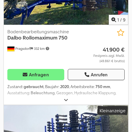
1
/
9
Bodenbearbeitungsmaschine
Dalbo
Rollomaximum 750
41.900 €
Pragsdorf
332 km
Festpreis zzgl. MwSt.
(49.861 € brutto)
Anfragen
Anrufen
Zustand:
gebraucht
, Baujahr:
2020
, Arbeitsbreite:
750 mm
,
Ausstattung:
Beleuchtung
, Gezogen, Hydraulische Klappung,
Packerwalze / Campbellwalze, Stützfuß / -rad, Walze,
Zinkenverlustsicherung_____,Lagerort:Kunde Csdpfexbp D Sex
Kleinanzeige
Aiqoha