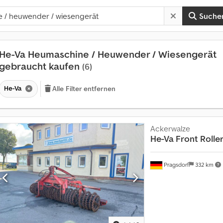
Suche
He-Va Heumaschine / Heuwender / Wiesengerät
gebraucht kaufen
(6)
He-Va
Alle Filter entfernen
Ackerwalze
He-Va
Front Rolle
Pragsdorf
332 km