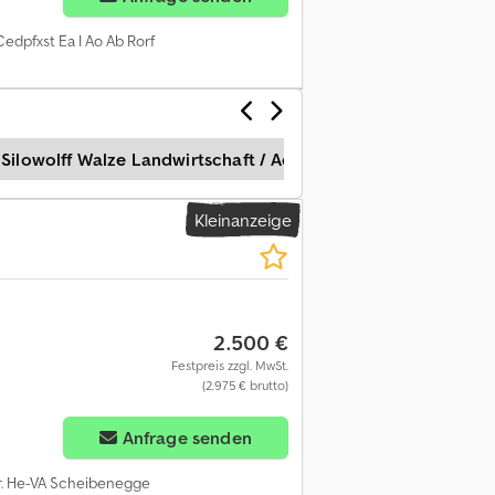
edpfxst Ea I Ao Ab Rorf
Silowolff Walze Landwirtschaft / Ackerwalze
Rau Walze
Kleinanzeige
2.500 €
Festpreis zzgl. MwSt.
(2.975 € brutto)
Anfrage senden
br. He-VA Scheibenegge