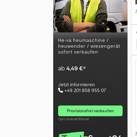
he-va heumaschine /
anzenschutzmaschinen
Lemken Grubber / Kultivator
heuwender / wiesengerät
sofort verkaufen
ab
4,49 €
*
Jetzt informieren
+49 201 858 955 07
provisionsfrei verkaufen
*pro Inserat/Monat