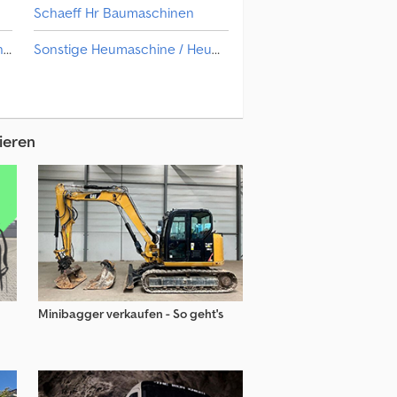
Schaeff Hr Baumaschinen
Krone Heumaschine / Heuwender / Wiesengerät
Sonstige Heumaschine / Heuwender / Wiesengerät
Landmaschinen Teile & Zubehör
Stoll Heumaschine / Heuwender / Wiesengerät
y Heumaschine / Heuwender / Wiesengerät
Walze Für Bau & Straßenbau
ieren
schine / Heuwender / Wiesengerät
Minibagger verkaufen - So geht's