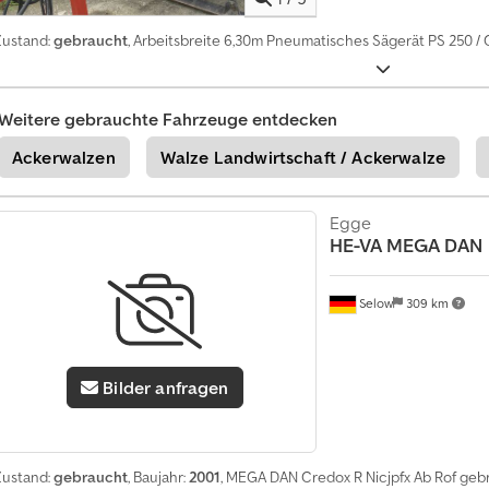
Zustand:
gebraucht
, Arbeitsbreite 6,30m Pneumatisches Sägerät PS 250 / C
Weitere gebrauchte Fahrzeuge entdecken
Ackerwalzen
Walze Landwirtschaft / Ackerwalze
Egge
HE-VA
MEGA DAN
Selow
309 km
Bilder anfragen
Zustand:
gebraucht
, Baujahr:
2001
, MEGA DAN Credox R Nicjpfx Ab Rof ge