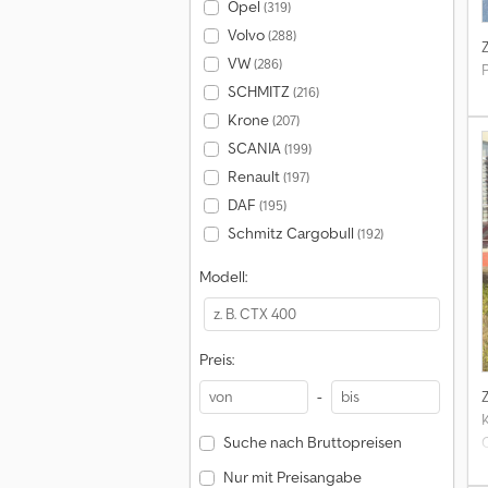
Opel
(319)
Volvo
(288)
VW
(286)
SCHMITZ
(216)
Krone
(207)
SCANIA
(199)
Renault
(197)
DAF
(195)
Schmitz Cargobull
(192)
Modell:
Preis:
-
Suche nach Bruttopreisen
Nur mit Preisangabe