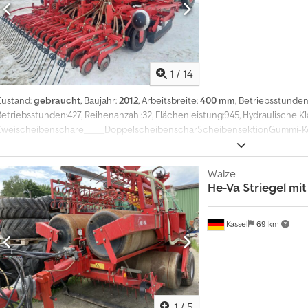
1
/
14
Zustand:
gebraucht
, Baujahr:
2012
, Arbeitsbreite:
400 mm
, Betriebsstunden
Betriebsstunden:427, Reihenanzahl:32, Flächenleistung:945, Hydraulische 
Zweischeibenschare_____DoppelscheibenscharScheibensektionGummi-Kei
angetriebenes Gebläse MakiererPS8000i-Terminal,Lagerort:Kunde Crjdsyrln
Walze
He-Va
Striegel mi
Kassel
69 km
1
/
5