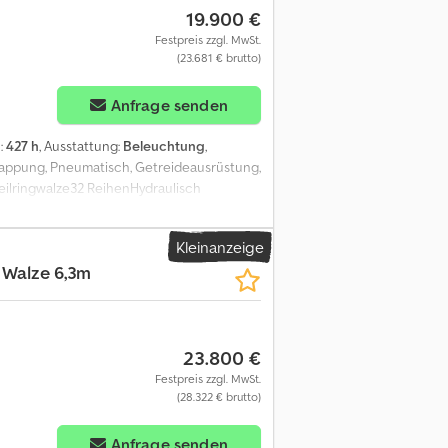
19.900 €
Festpreis zzgl. MwSt.
(23.681 € brutto)
Anfrage senden
:
427 h
, Ausstattung:
Beleuchtung
,
Klappung, Pneumatisch, Getreideausrüstung,
lringwalze32 ReihenHydraulisch
 Ajpfx Ab Rjf
Kleinanzeige
t Walze 6,3m
23.800 €
Festpreis zzgl. MwSt.
(28.322 € brutto)
Anfrage senden