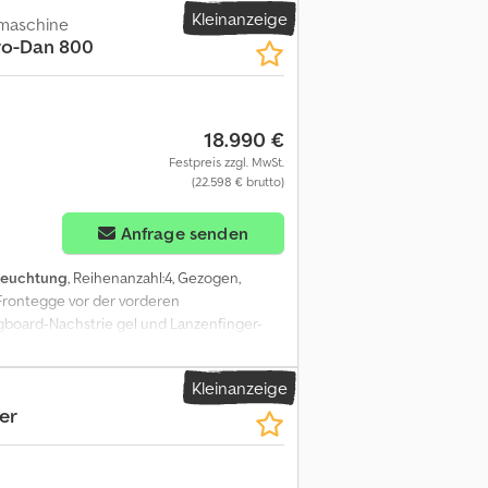
Kleinanzeige
maschine
ro-Dan 800
18.990 €
Festpreis zzgl. MwSt.
(22.598 € brutto)
Anfrage senden
leuchtung
, Reihenanzahl:4, Gezogen,
 Frontegge vor der vorderen
gboard-Nachstrie gel und Lanzenfinger-
ng,Lagerort:Kunde Cedpfx Aozdg Tdsb Rerf
Kleinanzeige
er