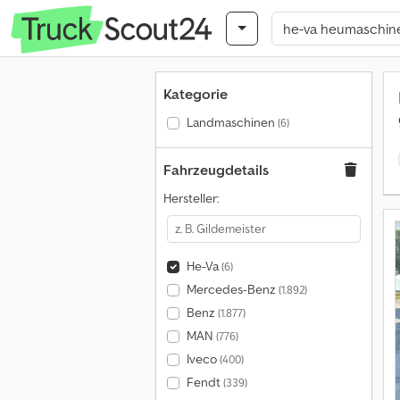
Kategorie
Landmaschinen
(6)
Fahrzeugdetails
Hersteller:
He-Va
(6)
Mercedes-Benz
(1.892)
Benz
(1.877)
MAN
(776)
Iveco
(400)
Fendt
(339)