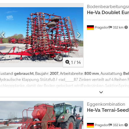
Bodenbearbeitungs
He-Va
Doublet Eu
Pragsdorf
332 km
1
/
14
Zustand:
gebraucht
, Baujahr:
2007
, Arbeitsbreite:
800 mm
, Ausstattung:
Be
Hydraulische Klappung, Stützfuß / -rad_____87 Zinken verteilt auf 4 Reihen
Schleppplanke, damit der Boden gelockert wirdFederzinken-SektionSprin
Nachstriegel, beide sind hydraulisch verstellbar mit stufenloser Einstellu
Eggenkombination
He-Va
Terrai-Seed
Pragsdorf
332 km