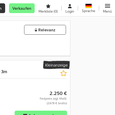
n
Verkaufen
Sprache
Merkliste
(0)
Login
Menü
Relevanz
Kleinanzeige
r 3m
2.250 €
Festpreis zzgl. MwSt.
(2.678 € brutto)