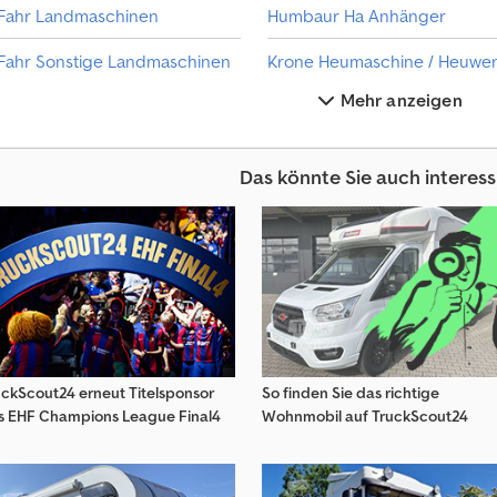
Fahr Landmaschinen
Humbaur Ha Anhänger
Fahr Sonstige Landmaschinen
Mehr anzeigen
Fella Heumaschine / Heuwender / Wiesengerät
Fortschritt Heumaschine / Heuwender / Wiesengerät
Lel
Das könnte Sie auch interess
He-Va Landmaschinen
Massey Ferguson Heuma
He-Va Sonstige Landmaschinen
Mf Baumaschinen
uckScout24 erneut Titelsponsor
So finden Sie das richtige
s EHF Champions League Final4
Wohnmobil auf TruckScout24