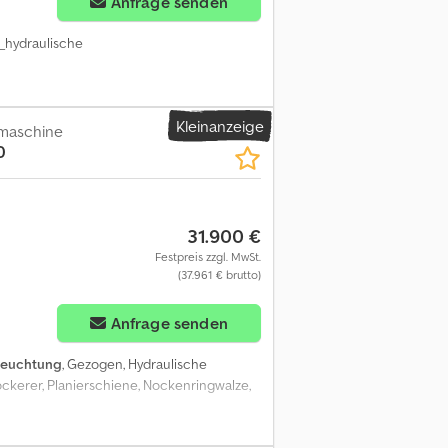
Anfrage senden
__hydraulische
Kleinanzeige
maschine
0
31.900 €
Festpreis zzgl. MwSt.
(37.961 € brutto)
Anfrage senden
leuchtung
, Gezogen, Hydraulische
lockerer, Planierschiene, Nockenringwalze,