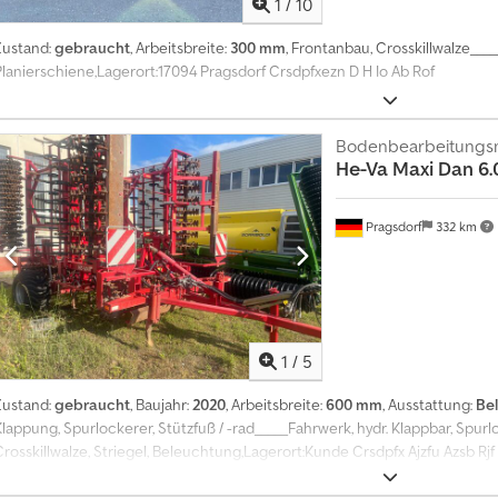
1
/
10
Zustand:
gebraucht
, Arbeitsbreite:
300 mm
, Frontanbau, Crosskillwalze___
Planierschiene,Lagerort:17094 Pragsdorf Crsdpfxezn D H Io Ab Rof
Bodenbearbeitungs
He-Va
Maxi Dan 6.
Pragsdorf
332 km
1
/
5
Zustand:
gebraucht
, Baujahr:
2020
, Arbeitsbreite:
600 mm
, Ausstattung:
Be
Klappung, Spurlockerer, Stützfuß / -rad_____Fahrwerk, hydr. Klappbar, Spur
Crosskillwalze, Striegel, Beleuchtung,Lagerort:Kunde Crsdpfx Ajzfu Azsb Rjf