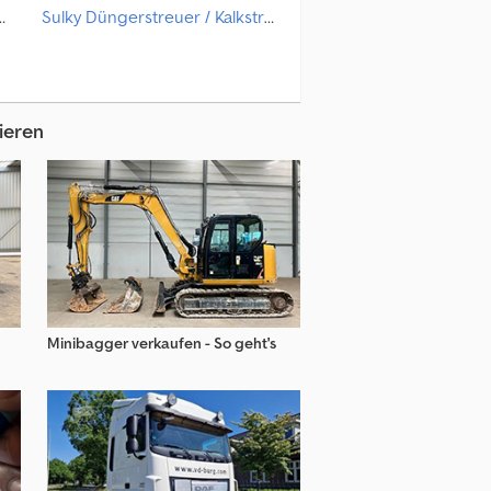
streuer / Kalkstreuer
Sulky Düngerstreuer / Kalkstreuer
Fortschritt Düngerstreuer / Kalkstreuer
Vicon Düngerstreuer / Kalkstreuer
rner Bodenbearbeitungsmaschine
Vogelsang Düngerstreuer / Kalkstreuer
ieren
Kverneland Düngerstreuer / Kalkstreuer
 Düngerstreuer / Kalkstreuer
Minibagger verkaufen - So geht's