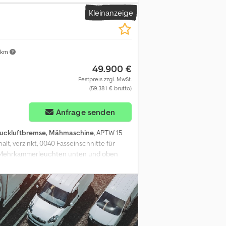
00 Saugstutzen vorne links 0210
Kleinanzeige
uchgestänge G15 Bj.: 2016 0230
0.5 0260 Kotflügel für Tandemgüllewagen
 km
49.900 €
Festpreis zzgl. MwSt.
(59.381 € brutto)
Anfrage senden
uckluftbremse, Mähmaschine
, APTW 15
alt, verzinkt, 0040 Fasseinschnitte für
ße Mehrkammerleuchten unten und oben
 durchgehende, verstärkte Rahmenholme,
t 0150 hydraulischer 6" Dreiwegehahn
70 oben liegender Domdeckel manuell
190 Schwimmeranzeige vorne am Fass 0200
 Untenanhängung Typ "Profi" mit Kugelkopf
cher 0250 mit Manometer und