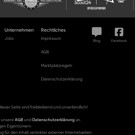
e
r
s
t
Unternehmen
Rechtliches
e
Jobs
Impressum
l
Blog
Facebook
l
AGB
e
n
Marktplatzregeln
Datenschutzerklärung
ieser Seite sind freibleibend und unverbindlich!
e unsere
AGB
und
Datenschutzerklärung
an.
gen Eigentümern.
ür den Inhalt verlinkter externer Internetseiten.