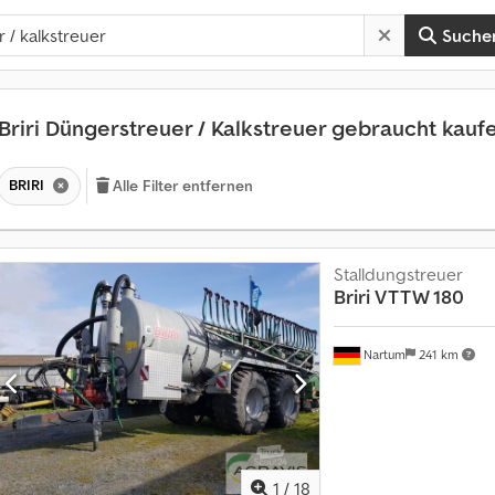
Suche
Briri Düngerstreuer / Kalkstreuer gebraucht kau
BRIRI
Alle Filter entfernen
Stalldungstreuer
Briri
VTTW 180
Nartum
241 km
1
/
18