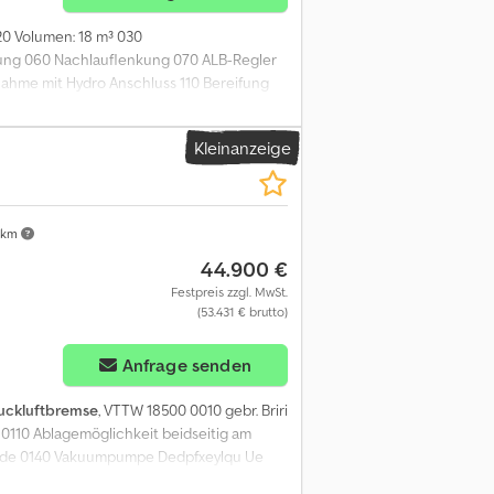
20 Volumen: 18 m³ 030
ung 060 Nachlauflenkung 070 ALB-Regler
ahme mit Hydro Anschluss 110 Bereifung
Kleinanzeige
 km
44.900 €
Festpreis zzgl. MwSt.
(53.431 € brutto)
Anfrage senden
uckluftbremse
, VTTW 18500 0010 gebr. Briri
110 Ablagemöglichkeit beidseitig am
winde 0140 Vakuumpumpe Dedpfxeylqu Ue
g mit Federung 0170 Behälterinhalt ca