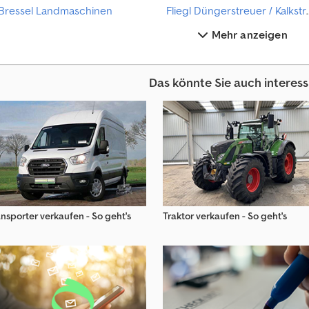
Bressel Landmaschinen
Fliegl Dünger
Mehr anzeigen
Breviglieri Landmaschinen
Briri Gülletechnik
Ke
Das könnte Sie auch interess
Briri Landmaschinen
Briri Silagetechnik
Lemken
F
a
nsporter verkaufen - So geht's
Traktor verkaufen - So geht's
h
r
z
e
u
g