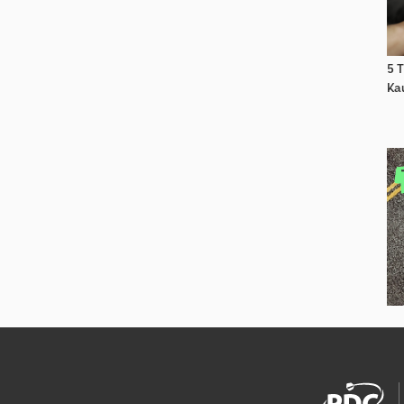
5 T
Ka