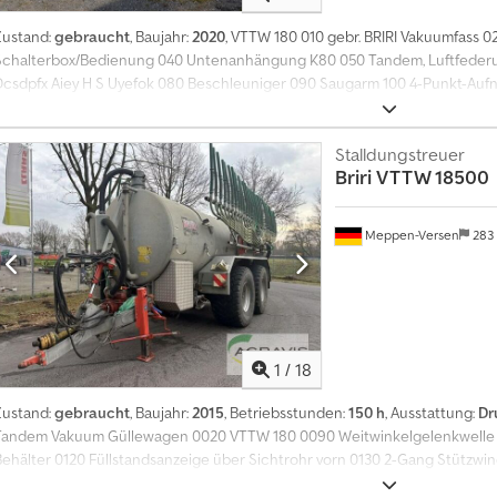
Zustand:
gebraucht
, Baujahr:
2020
, VTTW 180 010 gebr. BRIRI Vakuumfass 0
Schalterbox/Bedienung 040 Untenanhängung K80 050 Tandem, Luftfeder
Dcsdpfx Aiey H S Uyefok 080 Beschleuniger 090 Saugarm 100 4-Punkt-Aufn
850/60 R32 120 gebr. Bomech. Schleppschuhverteiler 130 15 m
Stalldungstreuer
Briri
VTTW 18500
Meppen-Versen
283
1
/
18
Zustand:
gebraucht
, Baujahr:
2015
, Betriebsstunden:
150 h
, Ausstattung:
Dr
Tandem Vakuum Güllewagen 0020 VTTW 180 0090 Weitwinkelgelenkwelle 0
Behälter 0120 Füllstandsanzeige über Sichtrohr vorn 0130 2-Gang Stütz
Aifeck 0150 Ölauffangvorrichtung /Schalldämpfer 0160 K80 Untenanhängun