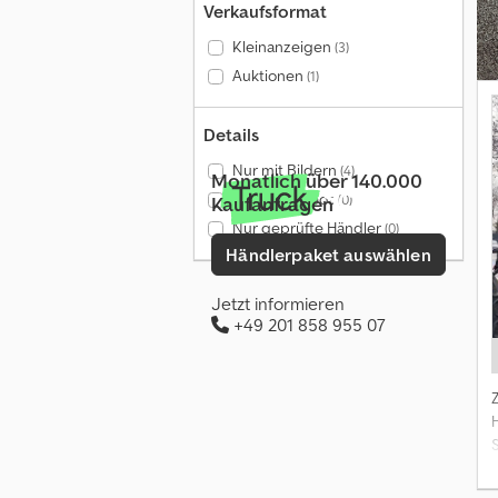
Verkaufsformat
Kleinanzeigen
(3)
Auktionen
(1)
Details
Nur mit Bildern
(4)
Monatlich über 140.000
Nur mit Videos
(0)
Kaufanfragen
Nur geprüfte Händler
(0)
Händlerpaket auswählen
Jetzt informieren
+49 201 858 955 07
g