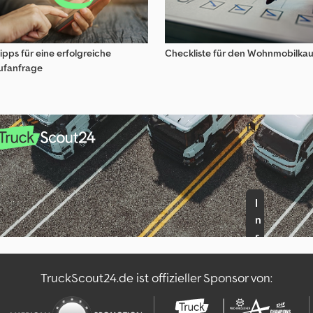
z
u
v
e
ipps für eine erfolgreiche
Checkliste für den Wohnmobilkau
r
ufanfrage
k
a
u
f
e
n
?
I
n
s
e
r
TruckScout24.de ist offizieller Sponsor von:
a
t