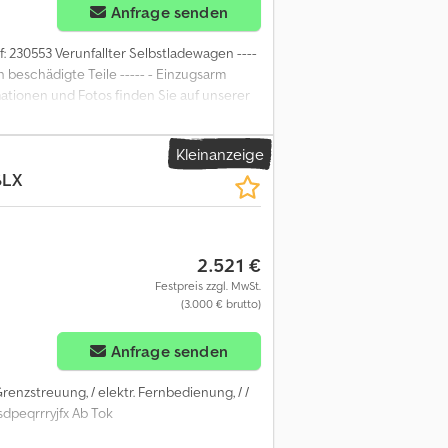
Anfrage senden
ef: 230553 Verunfallter Selbstladewagen ----
beschädigte Teile ----- - Einzugsarm
mationen und Fotos finden Sie auf unserer
empfangen können! Unser Unternehmen,
e aller Arten von professionellem
Kleinanzeige
ender sofortiger Bezahlung. Wir freuen
SLX
00 ILLKIRCH-GRAFFENSTADEN, begrüßen zu
burg und einer komplett ausgestatteten
rtiment umfasst Baumaschinen,
nd wird monatlich erneuert. *Angaben
2.521 €
Festpreis zzgl. MwSt.
(3.000 € brutto)
Anfrage senden
 Grenzstreuung, / elektr. Fernbedienung, / /
csdpeqrrryjfx Ab Tok