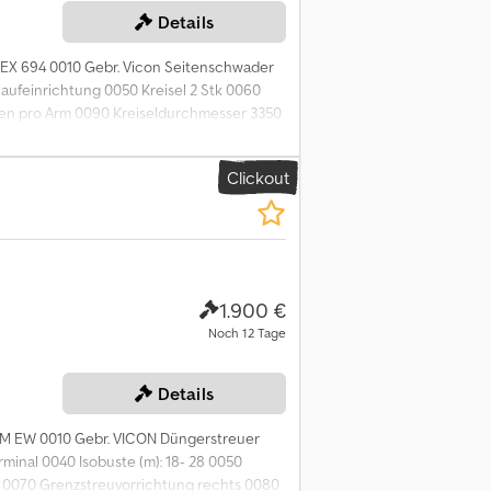
Details
EX 694 0010 Gebr. Vicon Seitenschwader
ufeinrichtung 0050 Kreisel 2 Stk 0060
ken pro Arm 0090 Kreiseldurchmesser 3350
xqt Erefx Ab Tok Auf diese Maschine
gistrieren Sie sich kostenlos und bieten
Clickout
 bidding on NOW! ab-auction
1.900 €
Noch 12 Tage
Details
M EW 0010 Gebr. VICON Düngerstreuer
inal 0040 Isobuste (m): 18- 28 0050
k 0070 Grenzstreuvorrichtung rechts 0080