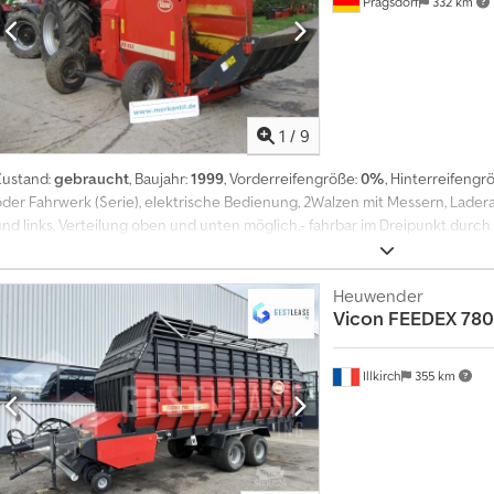
Pragsdorf
332 km
7
1
/
9
Zustand:
gebraucht
, Baujahr:
1999
, Vorderreifengröße:
0%
, Hinterreifengr
oder Fahrwerk (Serie), elektrische Bedienung, 2Walzen mit Messern, Lad
und links, Verteilung oben und unten möglich.- fahrbar im Dreipunkt durc
Fahrwerkdurch Montage der Achse.Geeignet für Rund- und Quaderballen.,L
Tjb Teck
Heuwender
Vicon
FEEDEX 780
Illkirch
355 km