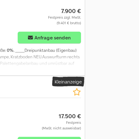
7.900 €
Festpreis zzgl. MwSt.
(9.401 € brutto)
Anfrage senden
öße:
0%
, _____Dreipunktanbau (Eigenbau)
erampe, Kratzboden NEU.Auswurfturm rechts
h Palettengabelanbau und umrüstbar auf
agerort:17094 Pragsdorf Dodpfx Aei Iq A
Kleinanzeige
17.500 €
Festpreis
(MwSt. nicht ausweisbar)