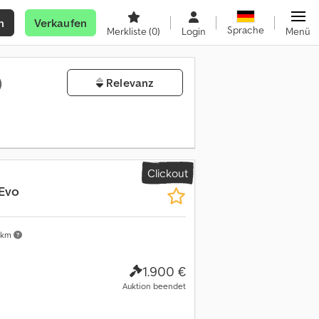
n
Verkaufen
Sprache
Merkliste
(0)
Login
Menü
)
Relevanz
Clickout
Evo
 km
1.900 €
Auktion beendet