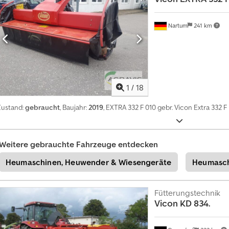
f
o
Nartum
241 km
r
m
i
e
r
e
n
1
/
18
+
Zustand:
gebraucht
, Baujahr:
2019
, EXTRA 332 F 010 gebr. Vicon Extra 332 
4
9
2
0
Weitere gebrauchte Fahrzeuge entdecken
1
Heumaschinen, Heuwender & Wiesengeräte
Heumasch
8
5
8
9
Fütterungstechnik
5
Vicon
KD 834.
5
0