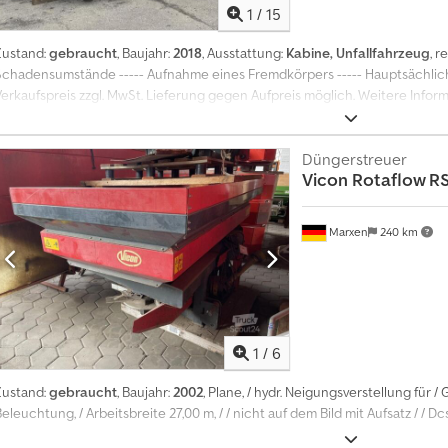
1
/
15
Zustand:
gebraucht
, Baujahr:
2018
, Ausstattung:
Kabine, Unfallfahrzeug
, r
Schadensumstände ----- Aufnahme eines Fremdkörpers ----- Hauptsächlich 
Verkaufspreis zzgl. MwSt. Lieferung gegen Aufpreis möglich. Weitere Infor
Internetseite! Vereinbaren Sie einen Termin, damit wir Sie bestmöglich 
spezialisiert auf An- und Verkauf, bietet Ihnen außerdem die Inzahlungnahm
Equipment an – basierend auf einer schnellen Begutachtung mit anschließ
Düngerstreuer
Vicon
Rotaflow R
uns, Sie in unseren neuen Räumlichkeiten in der 17 Route d’Eschau, 674
dürfen. Mit einem Maschinenpark von über 100.000 m² im Süden von Straß
Werkstatt verfügen wir über mehr als 350 Maschinenreferenzen. Unser So
Marxen
240 km
Flurförderzeuge, Landtechnik, Lkw, Pkw und Transporter – der Lagerbesta
unter Vorbehalt Lieferzeit (in Tagen): 1 Dsdep Ntkpspfx Ab Tock
1
/
6
Zustand:
gebraucht
, Baujahr:
2002
, Plane, / hydr. Neigungsverstellung für /
eleuchtung, / Arbeitsbreite 27,00 m, / / nicht auf dem Bild mit Aufsatz / / D