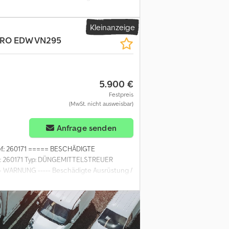
0110 Isobus Auf diese Maschine können Sie
ie sich kostenlos und bieten Sie mit. Hier
Kleinanzeige
OW! ab-auction
RO EDW VN295
5.900 €
Festpreis
(MwSt. nicht ausweisbar)
Anfrage senden
Ref.: 260171 ===== BESCHÄDIGTE
 260171 Typ: DÜNGEMITTELSTREUER
- WARNUNG ----- Beschädigte Ausrüstung /
rd im Ist-Zustand verkauft und ist
Garantie, Rücknahme, Umtausch oder
knahme oder Erstattung. ----- Praktische
en Aufpreis möglich. Dsdpfszndvvsx Ab Tsck
ach Vereinbarung. ----- Wer sind wir? -----