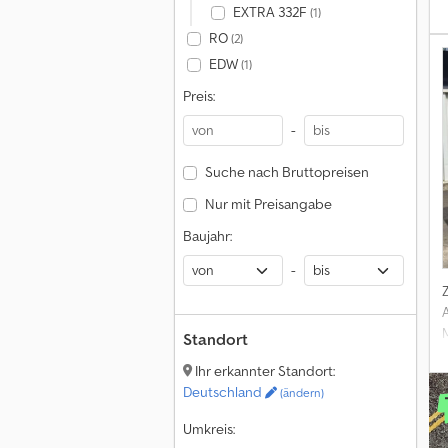
EXTRA 332F
(1)
O
RO
(2)
g
EDW
(1)
Preis:
-
Suche nach Bruttopreisen
Nur mit Preisangabe
Baujahr:
-
Standort
Ihr erkannter Standort:
Deutschland
(ändern)
Umkreis: