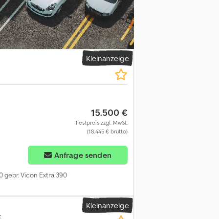
list für den Kauf und Verkauf von
 Referenzen auf Lager Lagerfläche von
schaftliche Geräte | Nutzfahrzeuge |
3900 l Lieferzeit (in Tagen): 1
Kleinanzeige
15.500 €
Festpreis zzgl. MwSt.
(18.445 € brutto)
Anfrage senden
0 gebr. Vicon Extra 390
Kleinanzeige
F