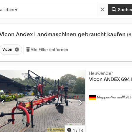
Suche
Vicon Andex Landmaschinen gebraucht kaufen
(8
Vicon
Alle Filter entfernen
Heuwender
Vicon
ANDEX 694 
Meppen-Versen
283
1
/
13