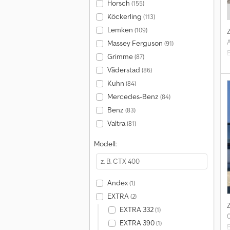
Horsch
(155)
Köckerling
(113)
Lemken
(109)
Massey Ferguson
(91)
Grimme
(87)
Väderstad
(86)
Kuhn
(84)
S
Mercedes-Benz
(84)
Benz
(83)
Valtra
(81)
Modell:
Andex
(1)
EXTRA
(2)
EXTRA 332
(1)
EXTRA 390
(1)