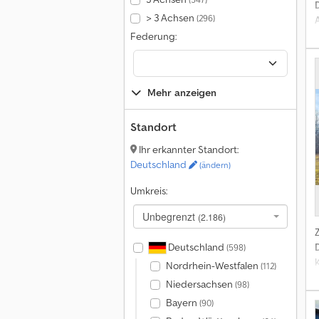
> 3 Achsen
(296)
V
B
Federung:
G
k
Mehr anzeigen
Standort
Ihr erkannter Standort:
Deutschland
(ändern)
E
Umkreis:
M
E
Unbegrenzt
(2.186)
Deutschland
(598)
Nordrhein-Westfalen
(112)
Niedersachsen
(98)
Bayern
(90)