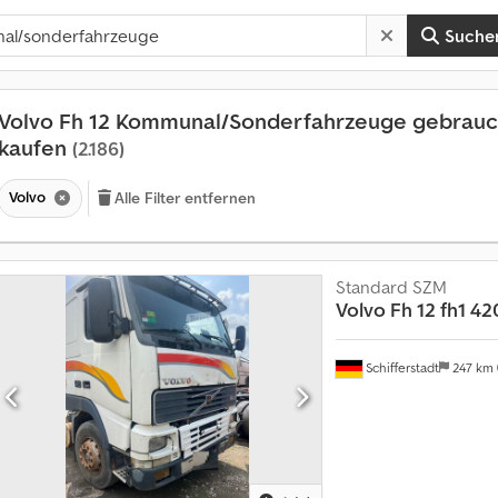
Suche
Volvo Fh 12 Kommunal/Sonderfahrzeuge gebrauc
kaufen
(2.186)
Volvo
Alle Filter entfernen
Standard SZM
Volvo Fh 12
fh1 42
A
Schifferstadt
247 km
n
m
e
h
r
a