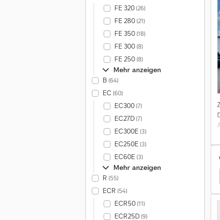
FE 320
(26)
FE 280
(21)
FE 350
(18)
FE 300
(8)
FE 250
(8)
Mehr anzeigen
B
(64)
EC
(60)
EC300
(7)
EC27D
(7)
EC300E
(3)
EC250E
(3)
?
EC60E
(3)
Mehr anzeigen
stell
Ginaf Lkw Fahrgestell
Vw Lkw Fahrgestell
R
(55)
ECR
(54)
ECR50
(11)
ECR25D
(9)