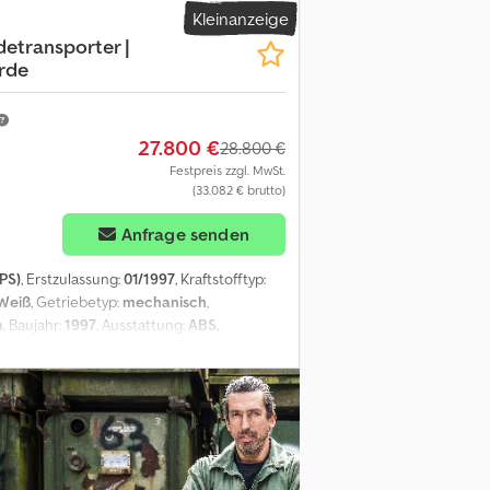
Kleinanzeige
aufhängung: Blatt - Hohe Schlafkabine -
detransporter |
 Informationen = Reifen Profil: 50%
erde
interachse 1: Doppelbereift;
scher Zustand: sehr gut Optischer Zustand:
27.800 €
28.800 €
Festpreis zzgl. MwSt.
(33.082 € brutto)
Anfrage senden
PS)
, Erstzulassung:
01/1997
, Kraftstofftyp:
Weiß
, Getriebetyp:
mechanisch
,
m
, Baujahr:
1997
, Ausstattung:
ABS,
ohneinheit | 6 Pferde | ALU | ? Baujahr 1997
8 Gänge ? Klimaanlage ? Standheizung ?
en ? Seilwinde ? Frisch ? und
hlafplätze ? 5 Pferdeplätze ? Küche ? WC /
 Aufbau ? Bereifung vorne ca. 40%,
masse: 19.000 kg ? Nettogewicht: 16.040 kg
fx Aoy Uvd Isaijrf Änderungen u. Irrtümer