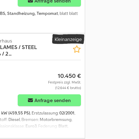
Anfrage senden
BS, Standheizung, Tempomat
, blatt blatt
Kleinanzeige
erhaus
 (LAMES / STEEL
 2...
10.450 €
Festpreis zzgl. MwSt.
(12.644 € brutto)
Anfrage senden
 kW (459,55 PS)
, Erstzulassung:
02/2001
,
stoff:
Diesel
, Bremsen:
Motorbremsung
,
issionsklasse:
Euro3
, Federung:
Blatt
,
m
, Baujahr:
2001
, Ausstattung:
ABS,
eitere Optionen und Zubehör = Crjdpjzrnp