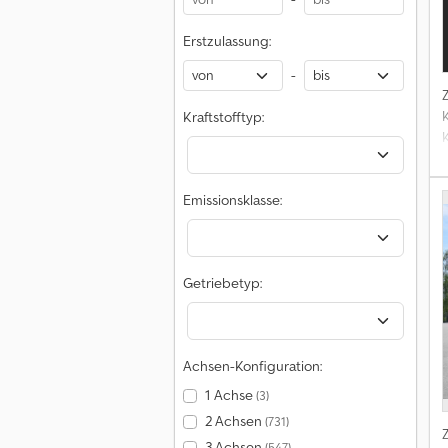
Erstzulassung:
-
K
Kraftstofftyp:
Emissionsklasse:
Getriebetyp:
Achsen-Konfiguration:
1 Achse
(3)
2 Achsen
(731)
3 Achsen
(547)