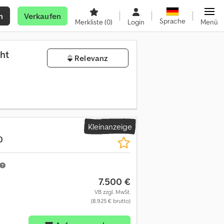
n
Verkaufen
Sprache
Merkliste
(0)
Login
Menü
ht
Relevanz
Kleinanzeige
0
7.500 €
VB zzgl. MwSt.
(8.925 € brutto)