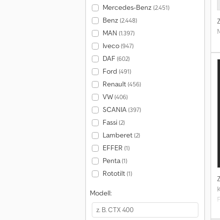
Mercedes-Benz
(2.451)
Benz
(2.448)
MAN
(1.397)
Iveco
(947)
DAF
(602)
Ford
(491)
Renault
(456)
VW
(406)
SCANIA
(397)
Fassi
(2)
Lamberet
(2)
EFFER
(1)
Penta
(1)
Rototilt
(1)
K
Modell: