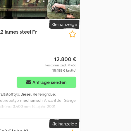
Kleinanzeige
2 lames steel Fr
12.800 €
Festpreis zzgl. MwSt.
(15.488 € brutto)
Anfrage senden
Kraftstofftyp:
Diesel
, Reifengröße:
Getriebetyp:
mechanisch
, Anzahl der Gänge:
mthöhe:
3.400 mm
, Baujahr:
2001
,
Tachograph - Radio/CD-Spieler -
/80R22.5; Reifen Profil: 50%; Federung:
Kleinanzeige
derung: Blattfederung Hinterachse 2: Reifen
irmeninformationen = Bei anfragen immer die