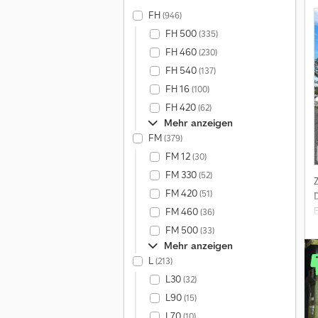
U
FH
(946)
FH 500
(335)
FH 460
(230)
FH 540
(137)
FH 16
(100)
FH 420
(62)
Mehr anzeigen
FM
(379)
FM 12
(30)
FM 330
(52)
FM 420
(51)
FM 460
(36)
FM 500
(33)
Mehr anzeigen
L
(213)
L30
(32)
L90
(15)
L70
(10)