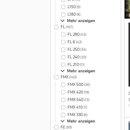
L150
(9)
L180
(8)
Mehr anzeigen
FL
(167)
FL 280
(43)
FL 6
(42)
FL 250
(34)
FL 240
(30)
FL 210
(11)
Mehr anzeigen
FMX
(140)
FMX 500
(36)
FMX 420
(18)
FMX 540
(13)
FMX 410
(7)
FMX 330
(6)
Mehr anzeigen
FE
(99)