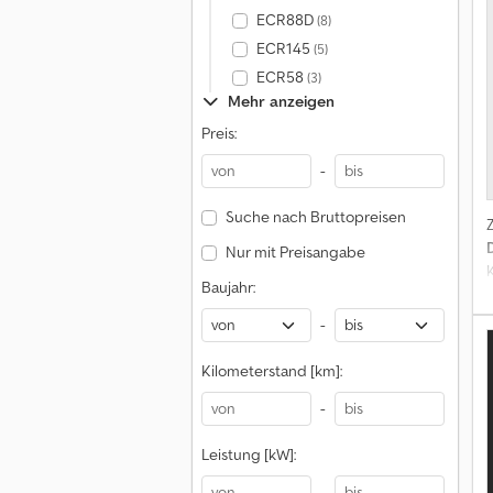
ECR88D
(8)
ECR145
(5)
ECR58
(3)
Mehr anzeigen
Preis:
-
Suche nach Bruttopreisen
Nur mit Preisangabe
Baujahr:
-
Kilometerstand [km]:
A
-
Leistung [kW]:
-