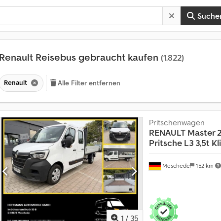
Suche
Renault Reisebus gebraucht kaufen
(1.822)
Renault
Alle Filter entfernen
Pritschenwagen
RENAULT
Master 
Pritsche L3 3,5t 
A
Meschede
152 km
n
m
e
h
r
a
1
/
35