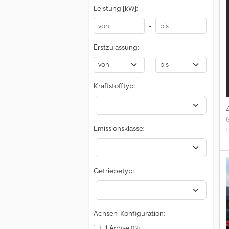
Leistung [kW]:
-
Erstzulassung:
-
B
Kraftstofftyp:
Emissionsklasse:
D
O
Getriebetyp:
Achsen-Konfiguration:
–
1 Achse
(12)