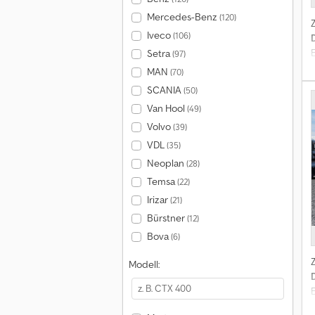
Mercedes-Benz
(120)
Iveco
(106)
Setra
(97)
MAN
(70)
SCANIA
(50)
Van Hool
(49)
Volvo
(39)
VDL
(35)
Neoplan
(28)
Temsa
(22)
Irizar
(21)
Bürstner
(12)
Bova
(6)
I
Modell:
P