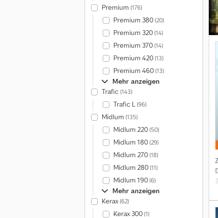
Premium
(176)
Premium 380
(20)
Premium 320
H
(14)
L
Premium 370
(14)
Premium 420
(13)
L
Premium 460
(13)
F
Mehr anzeigen
Trafic
(143)
Trafic L
(96)
Midlum
(135)
Midlum 220
(50)
Midlum 180
(29)
Midlum 270
(18)
Midlum 280
(11)
Midlum 190
(6)
Mehr anzeigen
Kerax
(62)
Kerax 300
(1)