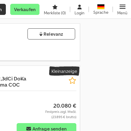
n
Verkaufen
Sprache
Merkliste
(0)
Login
Menü
Relevanz
Kleinanzeige
2,3dCi DoKa
Klima COC
20.080 €
Festpreis zzgl. MwSt.
(23.895 € brutto)
Anfrage senden