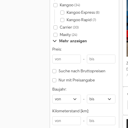
Kangoo
(34)
Kangoo Express
(8)
Kangoo Rapid
(7)
Carrier
(30)
Maxity
(24)
Mehr anzeigen
h
Preis:
-
Suche nach Bruttopreisen
Nur mit Preisangabe
Baujahr:
-
Kenworth Standard Sattelzugmaschine (Szm)
Kilometerstand [km]:
-
B