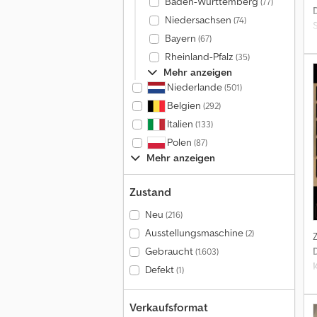
Baden-Württemberg
(77)
Niedersachsen
(74)
S
Bayern
(67)
Rheinland-Pfalz
(35)
Mehr anzeigen
Niederlande
(501)
Belgien
(292)
Italien
(133)
Polen
(87)
Mehr anzeigen
Zustand
Neu
(216)
K
Ausstellungsmaschine
(2)
e
Gebraucht
(1.603)
Defekt
(1)
Verkaufsformat