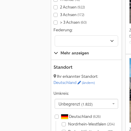
2 Achsen
(922)
3 Achsen
(172)
> 3 Achsen
(60)
Federung:
Mehr anzeigen
Standort
Ihr erkannter Standort:
Deutschland
(ändern)
Umkreis:
z
Unbegrenzt
(1.822)
D
3
Deutschland
(626)
Nordrhein-Westfalen
(204)