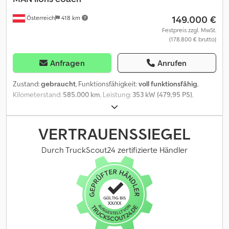
149.000 €
Österreich
418 km
Festpreis zzgl. MwSt.
(178.800 € brutto)
Anfragen
Anrufen
Zustand:
gebraucht
, Funktionsfähigkeit:
voll funktionsfähig
,
Kilometerstand:
585.000 km
, Leistung:
353 kW (479,95 PS)
,
Erstzulassung:
06/2014
, Kraftstofftyp:
Diesel
, Anzahl der Sitzplätze:
56
, Getriebetyp:
Automatisch
, Gesamtgewicht:
25.530 kg
,
Leergewicht:
16.026 kg
, Baujahr:
2013
, Ausstattung:
ABS,
VERTRAUENSSIEGEL
Anhängerkupplung, Behindertengerecht, Bordcomputer,
Elektronisches Stabilitätsprogramm (ESP), Kfz-Zulassung,
Durch TruckScout24 zertifizierte Händler
Klimaanlage, Navigationssystem, Nebelscheinwerfer,
Servolenkung, Sitzheizung, Sommerreifen, Standheizung,
Tempomat, Toilette, Traktionskontrolle, Zentralverriegelung,
Zusatzscheinwerfer
, Unser gut gepflegter MAN Lions coach
verlässt uns wegen neuanschaffung. Rollstuhlrampe!!!! Cjdpfjxal
Iqjx Ah Dorf