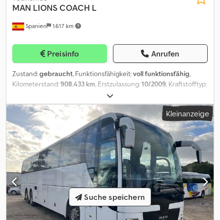
MAN
LIONS COACH L
Spanien
1.617 km
Preisinfo
Anrufen
Zustand:
gebraucht
, Funktionsfähigkeit:
voll funktionsfähig
,
Kilometerstand:
908.433 km
, Erstzulassung:
10/2009
, Kraftstofftyp:
Diesel
, Anzahl der Sitzplätze:
61
, Emissionsklasse:
Euro4
, Farbe:
Weiß
, Reifengröße:
295/80 R22.5
, Baujahr:
2009
,
Kleinanzeige
Maschinen-/Fahrzeugnummer:
WMAR08ZZ28T012719
,
Ausstattung:
ABS, Klimaanlage, Tempomat, Toilette
, Das
Fahrzeug ist zum Sofortkauf-Preis verfügbar oder Sie können Ihr
eigenes Angebot abgeben und Verhandlungen aufnehmen.
Crjdpoynmc Hefx Ah Dsf
Suche speichern