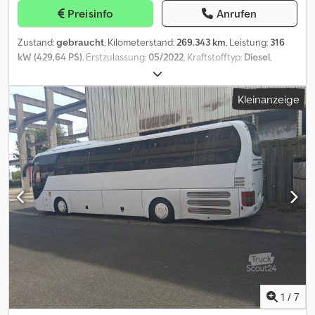
Rückfahrkamera, Sonnenblende, WC,
Preisinfo
Anrufen
Geschwindigkeitsbegrenzer, TV, Mikrofon Reiseleiter,
Spannungswandler: Spannungswandler 24V/230V 2700W,
Zustand:
gebraucht
, Kilometerstand:
269.343 km
, Leistung:
316
Notbremsassistent, Doppelverglasung, Digitaler Radioempfang
kW (429,64 PS)
, Erstzulassung:
05/2022
, Kraftstofftyp:
Diesel
,
DAB+, Autobahnassistent, Automatikgetriebe ZF 6 AP 2320
Anzahl der Sitzplätze:
49
, Getriebetyp:
Automatisch
, Achsen-
EcoLife 2 mit integriertem Retarder Spannungswandler 24V/230V
Konfiguration:
4x2
, Gesamtgewicht:
19.700 kg
, Leergewicht:
2700W + USB an allen Sitzen Inklusive Smarttacho 4.1, Dies ist ein
Kleinanzeige
13.728 kg
, maximales Ladegewicht:
5.972 kg
, nächste Prüfung
unverbindliches Angebot. Zwischenverkauf, Irrtümer und
(TÜV):
05/2026
, Kraftstoffverbrauch (innerorts):
1.210 l/100km
,
Änderungen vorbehalten.This is a non-binding offer. Subject to
Emissionsklasse:
Euro6
, Farbe:
Weiß
, Federung:
Luft
, Radstand:
prior sale, errors and changes. Codezfbfcjpfx Ah Dsrf
6.060 mm
, Baujahr:
2022
, Gesamtlänge:
12.101 mm
, Hubhöhe:
3.900 mm
, Ausstattung:
ABS, Klimaanlage, Navigationssystem,
Standheizung, Tempomat, Toilette, Traktionskontrolle
,
Checked.Certified.Trusted, Leergewicht: 13728kg, zulässiges
Gesamtgewicht: 19700kg, Stoff, Reifengröße: 295/80 R22.5, 1.
Achse: , 2. Achse: , Innenfarbe anthrazit, Luftfederung,
Klimatisierung Fahrgastraum, Abstandstempomat, Klimatisierung
Fahrerplatz, Gepäcknetze, Diebstahlwarnanlage, Lederlenkrad,
Elektr. Stabilitätsprogramm ESP, Nebelscheinwerfer,
Niveauregulierung, Radio-Navigationssystem, Multi-Funktions-
Display, Radio/CD mit MP3, Universelle Audio-Schnittstelle AUX
1
/
7
USB iPod, Soundsystem, Regensensor, Servolenkung,