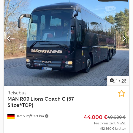
Stabilitätsprogramm (ESP), Klimaanlage, Navigationssystem,
Standheizung, Toilette
, MAN R08 Lions Coach aus 1. Hand
Deutsches Fahrzeug. 54 Sitze, Automatik, Klimaanlage, Euro 6,
Vollausstattung. Netto: 79.000 Euro. Credjyg Apmjpfx Ah Djf vom
Optischen und Technischen Zustand überzeugen Sie sich selbst
vor Ort. Wir unterstützen Sie beim Export Originale
Datenbestätigung zur Länder-Homolagation,
Lieferantenerklärung, Erstellung der Ausfuhrpapiere,
Zollkennzeichen wenn erforderlich -eine Besichtigung und
Probefahrt ist jederzeit, auch am Wochenende, nach
telefonischer Absprache möglich ! Inzahlungnahme und
Fahrzeugüberführung auf Anfrage Besuchen sie unsere
Facebook seite. /
1
/
26
Reisebus
MAN
R09 Lions Coach C (57
Sitze*TOP)
44.000 €
Hamburg
271 km
49.000 €
Festpreis zzgl. MwSt.
(52.360 € brutto)