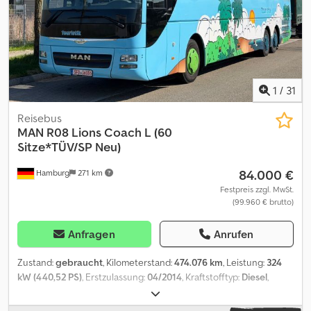
Facebook seite. /
1
/
31
Reisebus
MAN
R08 Lions Coach L (60
Sitze*TÜV/SP Neu)
84.000 €
Hamburg
271 km
Festpreis zzgl. MwSt.
(99.960 € brutto)
Anfragen
Anrufen
Zustand:
gebraucht
, Kilometerstand:
474.076 km
, Leistung:
324
kW (440,52 PS)
, Erstzulassung:
04/2014
, Kraftstofftyp:
Diesel
,
Anzahl der Sitzplätze:
60
, Getriebetyp:
mechanisch
, nächste
Prüfung (TÜV):
03/2027
, Emissionsklasse:
Euro6
, Farbe:
Blau
,