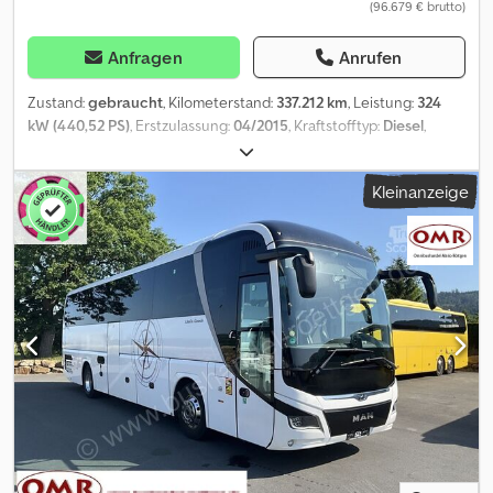
(96.679 € brutto)
Anfragen
Anrufen
Zustand:
gebraucht
, Kilometerstand:
337.212 km
, Leistung:
324
kW (440,52 PS)
, Erstzulassung:
04/2015
, Kraftstofftyp:
Diesel
,
Anzahl der Sitzplätze:
55
, Getriebetyp:
Automatisch
,
Emissionsklasse:
Euro6
, Farbe:
Sonstige
, Bremsen:
Retarder
,
Kleinanzeige
Baujahr:
2015
, Ausstattung:
ABS, Anhängerkupplung,
Behindertengerecht, Klimaanlage, Navigationssystem,
Tempomat
, = Weitere Optionen und Zubehör = Sonstige - DVD -
Kühlschrank vorne - Schlafkabine - Toilette - USB connections -
Webasto Sonstiges - Klimaanlage - Rollstuhl Lift = Weitere
Informationen = Höhe: 390 cm Schäden: keines =
Firmeninformationen = Crsdpjyq D Aiefx Ah Def Wir sind ein
internationales Unternehmen mit Sitz in Belgien, in der
Umgebung von Brüssel (+/-20 km,). Belgian Bus Sales ist Ihr idealer
Partner für den An- und Verkauf von Gebrauchtbussen und
verfügt über einen umfangreichen Parkplatz, der als
Ausstellungsfläche dient. Wir haben stets zahlreiche Busse aller
Marken, Kapazitäten, Modelle und in jedem Preisniveau auf Lager.