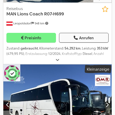
Irrtümer und Änderungen vorbehalten
Reisebus
MAN
Lions Coach R07-H699
Leopoldsdorf
548 km
Preisinfo
Anrufen
Zustand:
gebraucht
, Kilometerstand:
54.292 km
, Leistung:
353 kW
(479,95 PS)
, Erstzulassung:
12/2024
, Kraftstofftyp:
Diesel
, Anzahl
der Sitzplätze:
49
, Getriebetyp:
Automatisch
, Achsen-
Konfiguration:
4x2
, Gesamtgewicht:
19.700 kg
, Leergewicht:
Kleinanzeige
13.741 kg
, maximales Ladegewicht:
5.959 kg
, nächste Prüfung
(TÜV):
12/2026
, Kraftstoffverbrauch (innerorts):
120 l/100km
,
Emissionsklasse:
Euro6
, Farbe:
Weiß
, Federung:
Luft
, Radstand:
6.060 mm
, Gesamtlänge:
1.200 mm
, Hubhöhe:
3.900 mm
,
Ausstattung:
ABS, Anhängerkupplung, Klimaanlage,
Navigationssystem, Standheizung, Tempomat, Toilette,
Traktionskontrolle
, Checked.Certified.Trusted, Leergewicht:
13741kg, zulässiges Gesamtgewicht: 19700kg, Stoff, Reifengröße:
295/80 R22.5, 1. Achse: , 2. Achse: , Innenfarbe anthrazit,