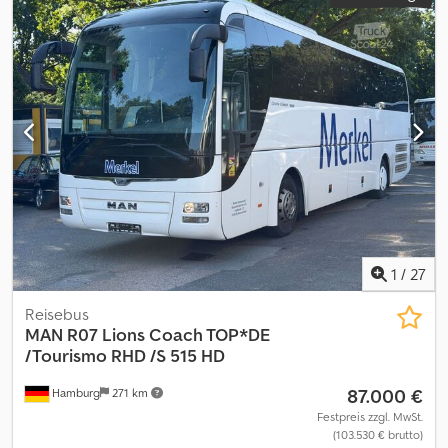
1
/
27
Reisebus
MAN
R07 Lions Coach TOP*DE
/Tourismo RHD /S 515 HD
87.000 €
Hamburg
271 km
Festpreis zzgl. MwSt.
(103.530 € brutto)