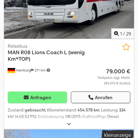
1
/
29
Reisebus
MAN
R08 Lions Coach L (wenig
Km*TOP)
79.000 €
Hamburg
271 km
Festpreis zzgl. MwSt.
(94.010 € brutto)
Anfragen
Anrufen
Zustand:
gebraucht
, Kilometerstand:
454.578 km
, Leistung:
324
kW (440,52 PS)
, Erstzulassung:
08/2015
, Kraftstofftyp:
Diesel
,
Anzahl der Sitzplätze:
54
, Getriebetyp:
Automatisch
,
Emissionsklasse:
Euro6
, Farbe:
Weiß
, Bremsen:
Retarder
, Baujahr:
Kleinanzeige
2015
, Ausstattung:
ABS, Bordküche, Elektronisches