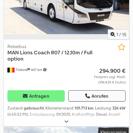
Vereinbarung besichtigt werden. Preis: 105.000 € (netto)
1
/
15
Reisebus
MAN
Lions Coach R07 / 12,10m / Full
option
294.900 €
Tildonk
407 km
Festpreis zzgl. MwSt.
(356.829 € brutto)
Anfragen
Anrufen
Zustand:
gebraucht
, Kilometerstand:
101.713 km
, Leistung:
324 kW
(440,52 PS)
, Erstzulassung:
01/2025
, Kraftstofftyp:
Diesel
, Anzahl
der Sitzplätze:
51
, Getriebetyp:
Automatisch
, Emissionsklasse:
Euro6
, Farbe:
Sonstige
, Bremsen:
Retarder
, Baujahr:
2025
,
Kleinanzeige
Ausstattung:
ABS, Bordküche, Klimaanlage, Tempomat
, =