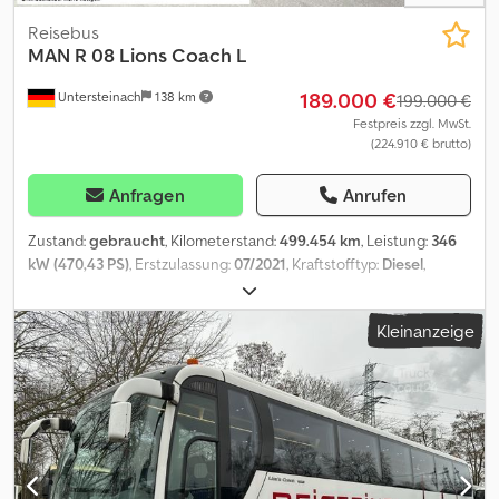
Reisebus
MAN
R 08 Lions Coach L
189.000 €
Untersteinach
138 km
199.000 €
Festpreis zzgl. MwSt.
(224.910 € brutto)
Anfragen
Anrufen
Zustand:
gebraucht
, Kilometerstand:
499.454 km
, Leistung:
346
kW (470,43 PS)
, Erstzulassung:
07/2021
, Kraftstofftyp:
Diesel
,
Getriebetyp:
Automatisch
, Emissionsklasse:
Euro6
, Farbe:
Braun
,
Bremsen:
Retarder
, Baujahr:
2021
, Ausstattung:
ABS,
Kleinanzeige
Anhängerkupplung, Elektronisches Stabilitätsprogramm (ESP),
Klimaanlage, Nebelscheinwerfer, Servolenkung, Tempomat,
Traktionskontrolle, Zentralverriegelung
, = Weitere Optionen und
Zubehör = - Elektrisch verstellbare Außenspiegel Crsdpfx Ajy Iql
Teh Def - Elektronisches Bremssystem (EBS) - Heizung -
Klimaanlage - Kühlschrank - Leichtmetallfelgen - Radio -
Sonnenschutzklappe - Tachograph = Anmerkungen = Allgemein:
- - Motor: MAN - AdBlue - Abgasnorm: EURO6 - Getriebe: