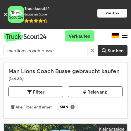
TruckScout24
Zur App
Gratis im Store
Verkaufen
Suchen
Man Lions Coach Busse gebraucht kaufen
(5.424)
Filter
Relevanz
MAN
Alle Filter entfernen
Kleinanzeige