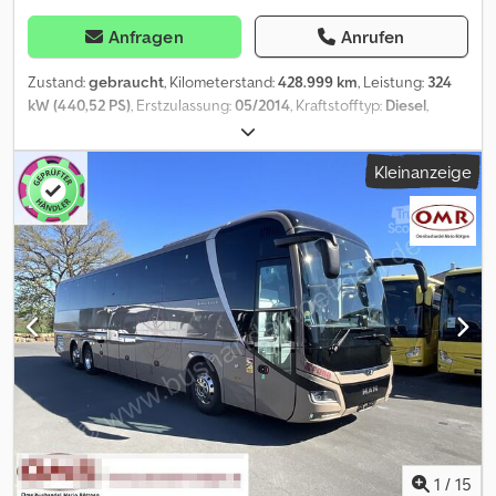
Anfragen
Anrufen
Zustand:
gebraucht
, Kilometerstand:
428.999 km
, Leistung:
324
kW (440,52 PS)
, Erstzulassung:
05/2014
, Kraftstofftyp:
Diesel
,
Anzahl der Sitzplätze:
51
, Getriebetyp:
Automatisch
,
Emissionsklasse:
Euro6
, Farbe:
Weiß
, Bremsen:
Retarder
, Baujahr:
Kleinanzeige
2014
, Ausstattung:
ABS, Elektronisches Stabilitätsprogramm
(ESP), Klimaanlage, Navigationssystem, Standheizung, Toilette
,
MAN R07 Lion's Coach aus 1. Hand Deutsches Fahrzeug. 51
SchalfSitze, Automatik Klimaanlage, Euro 6, Vollausstattung Netto:
87.000 Euro. vom Optischen und Technischen Zustand
überzeugen Sie sich selbst vor Ort. Wir unterstützen Sie beim
Export Originale Datenbestätigung zur Länder-Homolagation,
Lieferantenerklärung, Erstellung der Ausfuhrpapiere,
Zollkennzeichen wenn erforderlich -eine Besichtigung und
Probefahrt ist jederzeit, auch am Wochenende, nach
telefonischer Absprache möglich ! Inzahlungnahme und
Fahrzeugüberführung auf Anfrage Besuchen sie unsere
Facebook seite. / Cjdpfx Aszqx Rmoh Derf
1
/
15