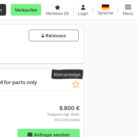
n
Verkaufen
Sprache
Merkliste
(0)
Login
Menü
Relevanz
Kleinanzeige
M for parts only
8.800 €
Festpreis zzgl. MwSt.
(10.472 € brutto)
Anfrage senden