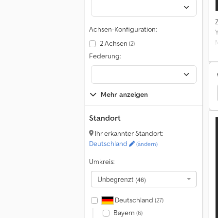
Achsen-Konfiguration:
M
2 Achsen
(2)
Federung:
H
n
Liebherr Kompaktlader
Liebherr Baggerlader
Mehr anzeigen
Standort
Ihr erkannter Standort:
Deutschland
(ändern)
Umkreis:
Unbegrenzt
(46)
Deutschland
(27)
Bayern
(6)