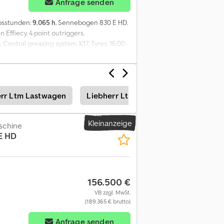
Anfrage senden
ebsstunden:
9.065 h
, Sennebogen 830 E HD.
Effiecy. 4 point outriggers.
Central greasing system. K17. Tyres: 16.00-
The General Terms and Conditions of
all agreements entered into by Heinhuis and
pplicability of the General Terms and
 General Terms and Conditions. Our prices
err Ltm Lastwagen
Liebherr Ltm Baumaschinen
Lie
: Rad CE-Kennzeichnung: ja Referenznummer:
Kleinanzeige
schine
E HD
156.500 €
VB zzgl. MwSt.
(189.365 € brutto)
Anfrage senden