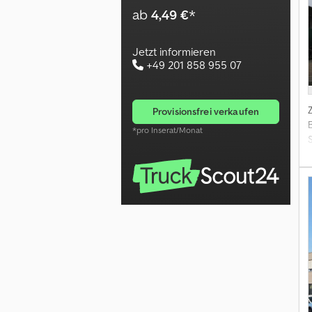
ab
4,49 €
*
Jetzt informieren
+49 201 858 955 07
provisionsfrei verkaufen
*pro Inserat/Monat