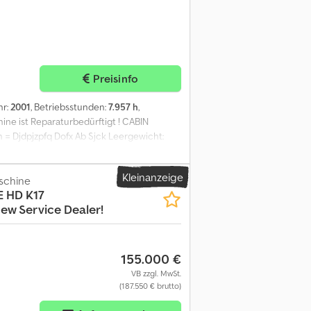
Preisinfo
hr:
2001
, Betriebsstunden:
7.957 h
,
ne ist Reparaturbedürftigt ! CABIN
Djdpjzpfq Dofx Ab Sjck Leergewicht:
Kleinanzeige
schine
E HD K17
ew Service Dealer!
155.000 €
VB zzgl. MwSt.
(187.550 € brutto)