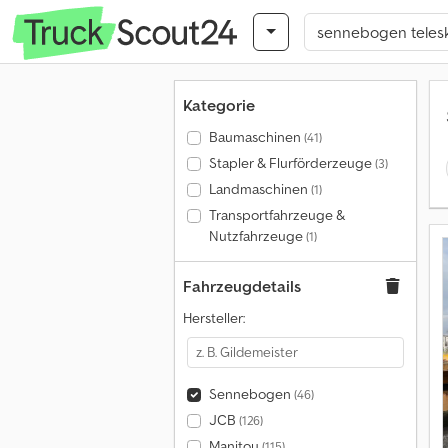
Kategorie
Baumaschinen
(41)
Stapler & Flurförderzeuge
(3)
Landmaschinen
(1)
Transportfahrzeuge &
Nutzfahrzeuge
(1)
Fahrzeugdetails
Hersteller:
Sennebogen
(46)
JCB
(126)
Manitou
(115)