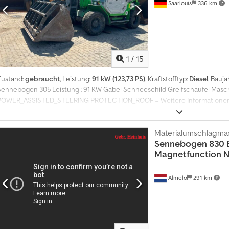
Saarlouis
336 km
1
/
15
Zustand:
gebraucht
, Leistung:
91 kW (123,73 PS)
, Kraftstofftyp:
Diesel
, Bauja
Sennebogen 305 Leistung : 91 KW Gabel Schneeschild Greifschaufel Maschi
POWER_ASSISTED_STEERING PROTECTION_ROOF = Weitere Informationen = 
12.000 kg Zuladung: 4.500 kg zGG: 16.500 kg Arbeitshöhe: 900 cm
Materialumschlagma
Sennebogen
830 
Magnetfunction N
Almelo
291 km