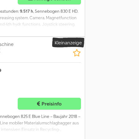
ebsstunden:
9.517 h
, Sennebogen 830 E HD.
 greasing system. Camera. Magnetfunction
nd 4th hydr. functions. Joystick steering.
es: 16.00-25. German Machine! ID NR: 91.
offers and quotations by Heinhuis, all
Kleinanzeige
. By any form of response you accept the
schine
E
are that you have taken note of these
ere Informationen = Dodpfx Abszm Ucqs Sjck
rmeninformationen = Für mehr
Preisinfo
ennebogen 825 E Blue Line – Baujahr 2018 –
Line mobiler Materialumschlagbagger aus
intensiven Einsatz in Recycling-,
t mit einer erhöhten Maxcab-Kabine