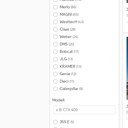
Merlo
(86)
MAGNI
(65)
WesttecH
(43)
Claas
(28)
Weber
(24)
DMS
(20)
Bobcat
(17)
JLG
(13)
KRAMER
(13)
Genie
(12)
o
Dieci
(11)
Caterpillar
(9)
Modell:
355 E
(5)