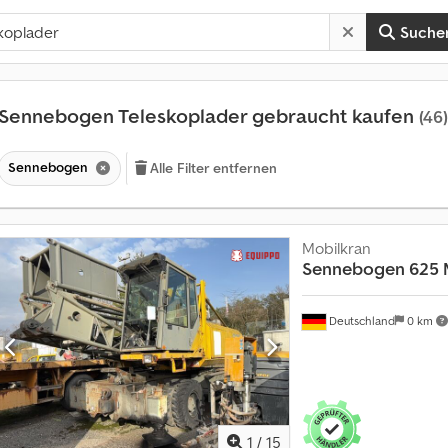
Suche
Sennebogen Teleskoplader gebraucht kaufen
(46)
Sennebogen
Alle Filter entfernen
Mobilkran
Sennebogen
625 
Deutschland
0 km
1
/
15