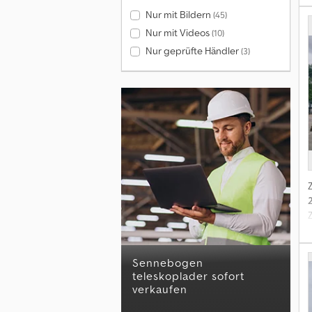
Nur mit Bildern
(45)
Nur mit Videos
(10)
Nur geprüfte Händler
(3)
G
sennebogen
teleskoplader sofort
verkaufen