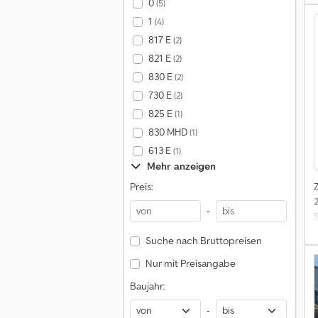
0
(5)
1
(4)
817 E
(2)
821 E
(2)
O
830 E
(2)
730 E
(2)
825 E
(1)
830 MHD
(1)
M
613 E
(1)
Mehr anzeigen
Preis:
-
Suche nach Bruttopreisen
Nur mit Preisangabe
Baujahr:
-