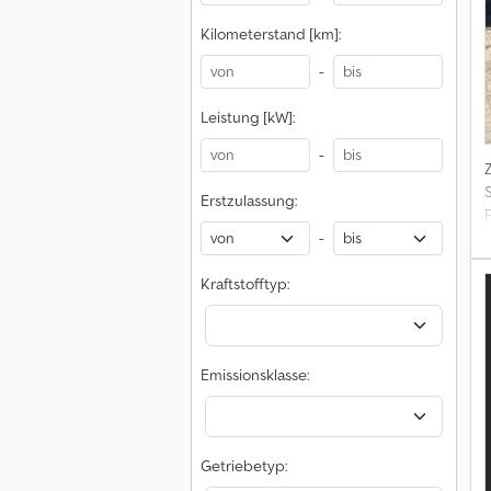
Kilometerstand [km]:
-
Leistung [kW]:
-
Erstzulassung:
-
Kraftstofftyp:
Emissionsklasse:
Getriebetyp: