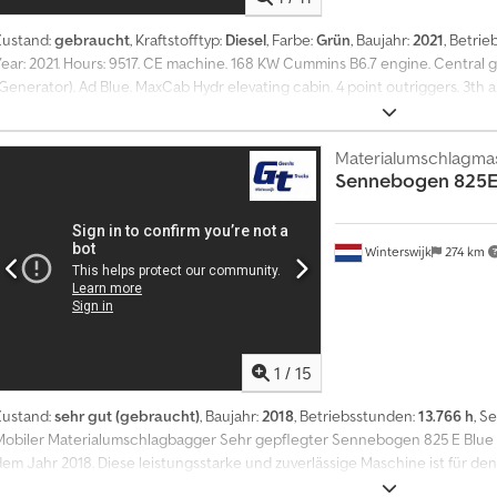
Zustand:
gebraucht
, Kraftstofftyp:
Diesel
, Farbe:
Grün
, Baujahr:
2021
, Betri
Year: 2021. Hours: 9517. CE machine. 168 KW Cummins B6.7 engine. Central
Generator). Ad Blue. MaxCab Hydr elevating cabin. 4 point outriggers. 3th a
irconditioning. Boom: circa 10.000 mm. Stick: circa 7600 mm. K17 Boom. Tyr
he General Terms and Conditions of Heinhuis are applicable to all adverts, 
agreements entered into by Heinhuis and the negotiations preceding them
Materialumschlagma
Sennebogen
825
applicability of the General Terms and Conditions of Heinhuis and you decl
General Terms and Conditions. Our prices are export netto prices. = Weit
Baujahr: 2021 Antrieb: Rad CE-Kennzeichnung: ja Referenznummer: 91 = Fi
Informationen:
Winterswijk
274 km
1
/
15
Zustand:
sehr gut (gebraucht)
, Baujahr:
2018
, Betriebsstunden:
13.766 h
, S
Mobiler Materialumschlagbagger Sehr gepflegter Sennebogen 825 E Blue 
dem Jahr 2018. Diese leistungsstarke und zuverlässige Maschine ist für den 
Schrottverarbeitungs- und Umschlagbetrieben konzipiert. Die Maschine is