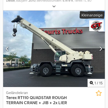
Diesel
, Baujahr:
2010
, Betriebsstunden:
5.919 h
, Terex TL 80
Betriebsstunden Klappschaufel Betriebsgewicht 4800kg
QUICK_CHANGE_ATTACHMENT = Weitere Informationen =
Kleinanzeige
Dwsdpfx Asy D Uczonmja Leergewicht: 4.800 kg Zuladung: 600 kg
zGG: 5.400 kg
1
/
15
Geländekran
Terex
RT110 QUADSTAR ROUGH
TERRAIN CRANE + JIB + 2x LIER