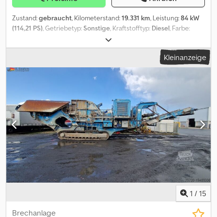
Zustand:
gebraucht
, Kilometerstand:
19.331 km
, Leistung:
84 kW
(114,21 PS)
, Getriebetyp:
Sonstige
, Kraftstofftyp:
Diesel
, Farbe:
Blau
, Erstzulassung:
06/2007
, Emissionsklasse:
keine
, Federung:
Sonstige
, Fahrerkabine:
Sonstige
, Kraftstoff:
Diesel
, Ausstattung:
Kleinanzeige
Kabine, Traktionskontrolle
, Ansprechpartner Verkauf: Frank Rau /
Russian / English / German - Bachar Ibrahim / Arabic / English /
German - Zulassungsservice, HU/SP/UVV, Überführung zum Hafen
Grundfarbe: blau, Diesel Extras in der Ausstattung Fahrbereit,
Kabine, Preis auf Anfrage (Mobile), Traktionskontrolle, Video
Aufbautyp: Terex Fuchs MHL 320 2007 19330 St. Dwedpsym
Dygefx Anmoa Irrtümer vorbehalten.
1
/
15
Brechanlage