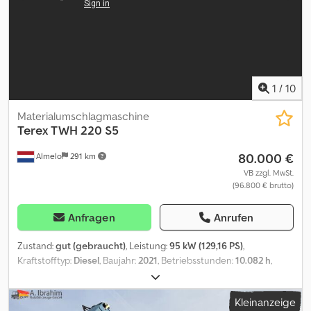
1
/
10
Materialumschlagmaschine
Terex
TWH 220 S5
80.000 €
Almelo
291 km
VB zzgl. MwSt.
(96.800 € brutto)
Anfragen
Anrufen
Zustand:
gut (gebraucht)
, Leistung:
95 kW (129,16 PS)
,
Kraftstofftyp:
Diesel
, Baujahr:
2021
, Betriebsstunden:
10.082 h
,
Ausstattung:
Kabine
, = Weitere Optionen und Zubehör = - 3.
Ventil - 4. Ventil - Geschlossene Kabine - Zentralschmierung =
Kleinanzeige
Anmerkungen = Terex TWH 220 S5. Year: 2021. Hours: 10.082.