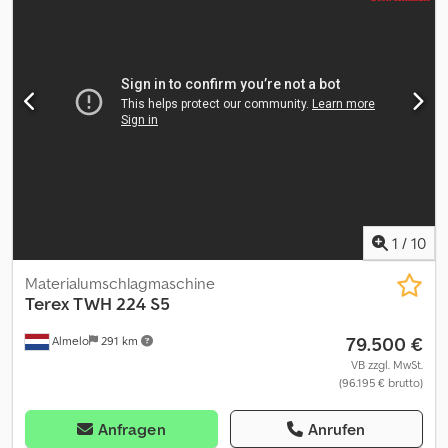
mäßig Preis: Auf Anfrage Wenden Sie sich an Corne van Dueren
den Hollander oder Roland, um weitere Informationen zu
erhalten.
1
/
10
Materialumschlagmaschine
Terex
TWH 224 S5
79.500 €
Almelo
291 km
VB zzgl. MwSt.
(96.195 € brutto)
Anfragen
Anrufen