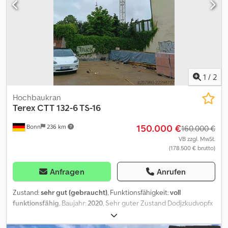
1
/
2
Hochbaukran
Terex
CTT 132-6 TS-16
150.000 €
Bonn
236 km
160.000 €
VB zzgl. MwSt.
(178.500 € brutto)
Anfragen
Anrufen
Zustand:
sehr gut (gebraucht)
, Funktionsfähigkeit:
voll
funktionsfähig
, Baujahr:
2020
, Sehr guter Zustand Dodjzkudvopfx
Anmowa