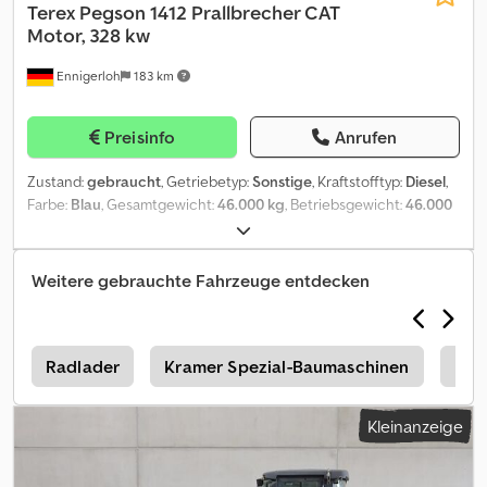
Terex
Pegson 1412 Prallbrecher CAT
Motor, 328 kw
Ennigerloh
183 km
Preisinfo
Anrufen
Zustand:
gebraucht
, Getriebetyp:
Sonstige
, Kraftstofftyp:
Diesel
,
Farbe:
Blau
, Gesamtgewicht:
46.000 kg
, Betriebsgewicht:
46.000
kg
, Antriebszustand:
60 %
, Erstzulassung:
06/2005
,
Emissionsklasse:
keine
, Federung:
Sonstige
, Betriebsstunden:
14.300 h
, Fahrerkabine:
Sonstige
, Ansprechpartner Verkauf: Frank
Weitere gebrauchte Fahrzeuge entdecken
Rau / Russian / English / German - Bachar Ibrahim / Arabic / English
/ German - Zulassungsservice, HU/SP/UVV, Überführung zum
Hafen Grundfarbe: blau, Diesel Extras in der Ausstattung ca.
200t/h Zustand einsatzbereit Funkfernbedienung Dsdpfx Asww
1
Radlader
Kramer Spezial-Baumaschinen
Kra
Dwusnmowa Video vorhanden Probelauf möglich ca. 14000 h
Aufbautyp: Prallbrecher, CAT Motor, deutsche Maschine Irrtümer
Kleinanzeige
vorbehalten.