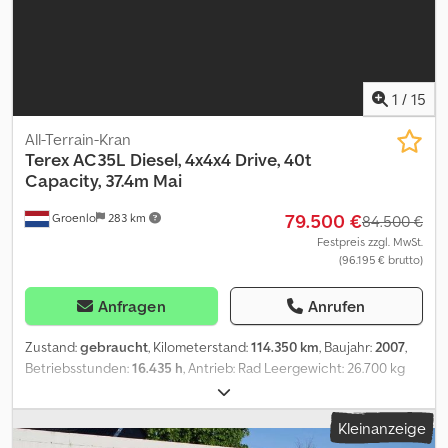
und/oder beschriftet sein. Es gelten unsere allgemeinen Liefer-
und Zahlungsbedingungen.
1
/
15
All-Terrain-Kran
Terex
AC35L Diesel, 4x4x4 Drive, 40t
Capacity, 37.4m Mai
79.500 €
Groenlo
283 km
84.500 €
Festpreis zzgl. MwSt.
(96.195 € brutto)
Anfragen
Anrufen
Zustand:
gebraucht
, Kilometerstand:
114.350 km
, Baujahr:
2007
,
Betriebsstunden:
16.435 h
, Antrieb: Rad Leergewicht: 26.700 kg
Hubkapazität: 40.000 kg Abmessungen des Laderaums: 1080 x 255
x 370 cm Seriennummer: 251374 Zustand der Bereifung vorne: 70
Kleinanzeige
Zustand der Bereifung hinten: 70 Wenden Sie sich an PFEIFER