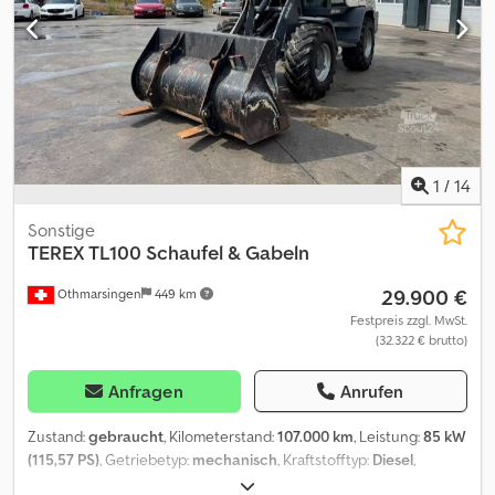
1
/
14
Sonstige
TEREX
TL100 Schaufel & Gabeln
29.900 €
Othmarsingen
449 km
Festpreis zzgl. MwSt.
(32.322 € brutto)
Anfragen
Anrufen
Zustand:
gebraucht
, Kilometerstand:
107.000 km
, Leistung:
85 kW
(115,57 PS)
, Getriebetyp:
mechanisch
, Kraftstofftyp:
Diesel
,
Gesamtgewicht:
3.500 kg
, Erstzulassung:
10/2006
,