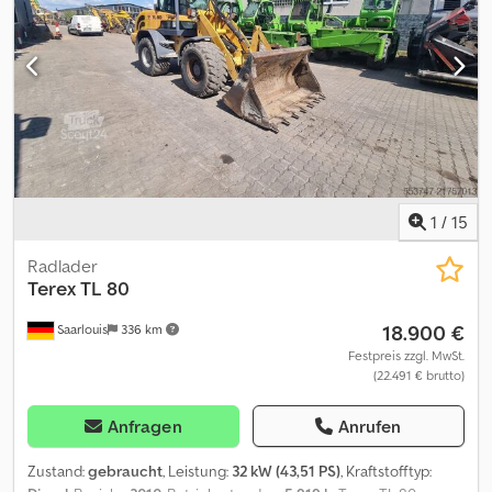
vorbehalten. Die Beschreibung dient der allgemeinen
Identifizierung des Fahrzeuges und stellt keine Gewährleistung
im kaufrechtlichen Sinne dar. Ausschlaggebend ist die
Beschreibung gemäß Kaufvertrag. Unser Angebot ist generell
ohne neue TÜV-Abnahme. Falls neue TÜV-Abnahme erwünscht,
unterbreiten wir Ihnen gerne ein Angebot unserer
Partnerwerkstätten! Fahrzeug kann mit Werbung beklebt
und/oder beschriftet sein. Es gelten unsere allgemeinen Liefer-
und Zahlungsbedingungen.
1
/
15
Radlader
Terex
TL 80
18.900 €
Saarlouis
336 km
Festpreis zzgl. MwSt.
(22.491 € brutto)
Anfragen
Anrufen
Zustand:
gebraucht
, Leistung:
32 kW (43,51 PS)
, Kraftstofftyp: