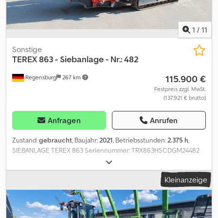
1
/
11
Sonstige
TEREX
863 - Siebanlage - Nr.: 482
115.900 €
Regensburg
267 km
Festpreis zzgl. MwSt.
(137.921 € brutto)
Anfragen
Anrufen
Zustand:
gebraucht
, Baujahr:
2021
, Betriebsstunden:
2.375 h
,
SIEBANLAGE TEREX 863 Seriennummer: TRX863HSCDGM24482
Baujahr: 2021 - Betriebsstunden: 2.375 h Gewicht: 18.300 kg
Kabelsteuerung Siebkasten: 2.760 x 1.220 mm Aufgabebunker: ca.
Kleinanzeige
5 m³ Siebdecks: 2 Hauptförderband: 1.000 mm Seitenbänder: 650
mm Dsdpfx Anozq Iykomjwa Arbeitsmaße: 12.100 mm x 14.100 mm
Transportmaße: Länge: 9.600 mm Breite: 2.550 mm Höhe: 3.100 mm
Änderungen, Zwischenverkauf und Irrtümer sind ausdrücklich