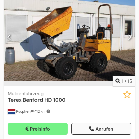
GROUP, um weitere Informationen zu erhalten. Dedpex Dg Slsfx
Anmewa
1
/
15
Muldenfahrzeug
Terex Benford
HD 1000
Rucphen
412 km
Preisinfo
Anrufen