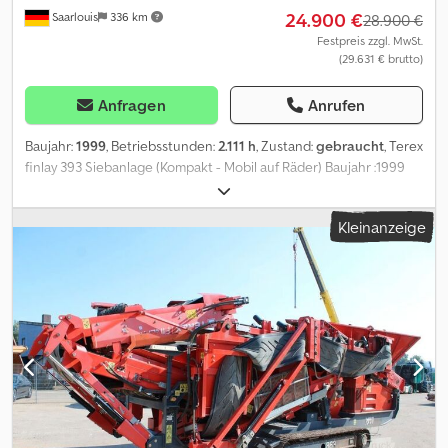
24.900 €
Saarlouis
336 km
28.900 €
Festpreis zzgl. MwSt.
(29.631 € brutto)
Anfragen
Anrufen
Baujahr:
1999
, Betriebsstunden:
2.111 h
, Zustand:
gebraucht
, Terex
finlay 393 Siebanlage (Kompakt - Mobil auf Räder) Baujahr :1999
Betriebsstunden : 2.111 h Trischter 3 Bänder 3 Decks Deutz Motor
einsatzbereit = Weitere Informationen = Dsdoyc Uvqepfx Anmewa
Kleinanzeige
Verwendungszweck: Bergbau Motormarke: Deutz