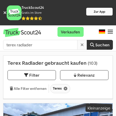
TruckScout24
Zur App
Gratis im Store
Verkaufen
Suchen
Terex Radlader gebraucht kaufen
(103)
Filter
Relevanz
Terex
Alle Filter entfernen
Kleinanzeige