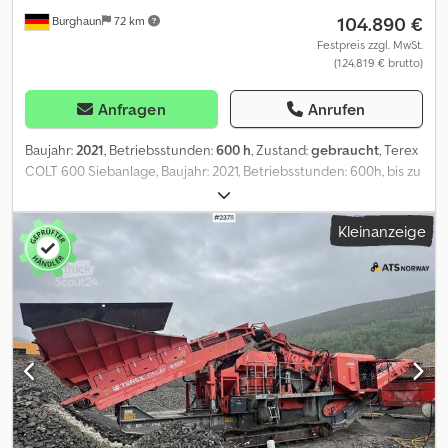
104.890 €
Burghaun
72 km
Festpreis zzgl. MwSt.
(124.819 € brutto)
Anfragen
Anrufen
Baujahr:
2021
, Betriebsstunden:
600 h
, Zustand:
gebraucht
, Terex
COLT 600 Siebanlage, Baujahr: 2021, Betriebsstunden: 600h, bis zu
280t/h, 3m³ Trichter, Motor: Deutz[42kW/56PS], Kettenlaufwerk
95%, Fernsteuerung, Gewicht: 12.000kg, Transportmaße: (L,B,H)
Kleinanzeige
11m x 2,25m x 2,55m, deutsches Fahrzeug, sofort Einsatzbereit, Auf
Wunsch unterbreiten wir Ihnen ein Leasing- oder
Finanzierungsangebot., Herr Mihm (Tel. betreut Sie gerne.,
Weitere Informationen finden Sie auf unserer Homepage.,
Irrtümer und Zwischenverkauf vorbehalten! Terex COLT 600
Screening Plant, Year of Manufacture: 2021, Operating Hours:
600h, Capacity: up to 280t/h, 3m³ hopper, Engine: Deutz
[42kW/56PS], Track system 95%, Remote control, Weight:
12.000kg, Transport Dimensions: (L, W, H) 11 m x 2,25 m x 2,55 m,
German vehicle, ready for immediate use, Upon request, we will
provide you with a leasing or financing offer. Mr. Mihm (Tel. will be