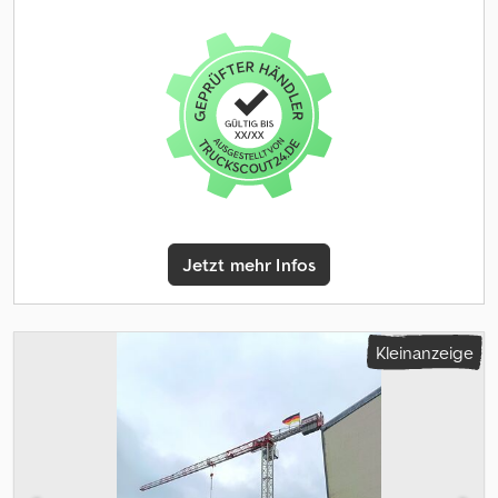
Kegelbrecher aus dem Jahr 2019 mit Vorsieb. Die Brechereinheit
wurde bei ca. 4.700 Betriebsstunden ersetzt. Ausgestattet mit
zusätzlichem Förderband und einer weiteren Brechkammer zur
Anpassung der Korngröße. Verschleißteile wurden bei Bedarf
ersetzt. Kurzfristig lieferbar. Eigengewicht: 41330 CE: Ja Engine
hours: 6800 Model: C-1540 Finknuser - Forsikt = Weitere
Informationen = CE-Kennzeichnung: ja Wenden Sie sich an ATS
Norway, um weitere Informationen zu erhalten.
Jetzt mehr Infos
Kleinanzeige