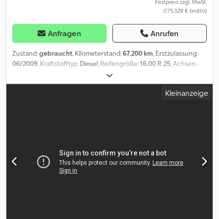
Festpreis zzgl. MwSt.
(175.329 € brutto)
Anfragen
Anrufen
Zustand:
gebraucht
, Kilometerstand:
67.200 km
, Erstzulassung:
06/2009
, Kraftstofftyp:
Diesel
, Reifengröße:
16.00 R 25
, Achsen-
Konfiguration:
6x6
, Kraftstoff:
Diesel
, Baujahr:
2009
, Ausstattung:
ABS, Klimaanlage, Kran
, = Weitere Optionen und Zubehör = -
Kleinanzeige
6x6 - PTO = Weitere Informationen = Reifenmaß: 16.00 R 25
Vorderachse: Gelenkt; Reifen Profil links: 55%; Reifen Profil rechts:
55% Hinterachse 1: Gelenkt; Reifen Profil links: 70%; Reifen Profil
rechts: 70% Hinterachse 2: Gelenkt; Reifen Profil links: 40%;
Reifen Profil rechts: 40% Leergewicht: 36.000 kg zGG: 36.000 kg
Hubkapazität: 50.000 kg Dwjdpfx Anezqa Ugsmoa Kran: Baujahr
2009 Schäden: keines