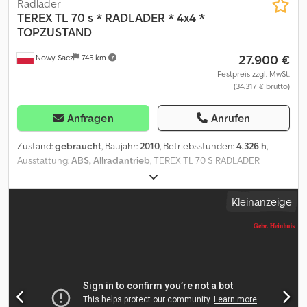
Radlader
TEREX
TL 70 s * RADLADER * 4x4 *
TOPZUSTAND
27.900 €
Nowy Sacz
745 km
Festpreis zzgl. MwSt.
(34.317 € brutto)
Anfragen
Anrufen
Zustand:
gebraucht
, Baujahr:
2010
, Betriebsstunden:
4.326 h
,
Ausstattung:
ABS, Allradantrieb
, TEREX TL 70 S RADLADER
Dwedswilx Repfx Anmoa Importiert / Unfallfrei SEHR GUTER
ZUSTAND! ? BAUJAHR: 2010 ? BETRIEBSSTUNDEN: 4.326 Std TEL: *
Kleinanzeige
KUBA – POLNISCH, ENGLISCH, DEUTSCH, ITALIENISCH *
SEBASTIAN – POLNISCH, DEUTSCH, ITALIENISCH, ????? * LASZLO
– UNGARISCH * COSTEL – RUMÄNISCH (Rumänisch: Wir erledigen
alle Formalitäten für den Export, inklusive Nummernschilder)
RADEK – ?????