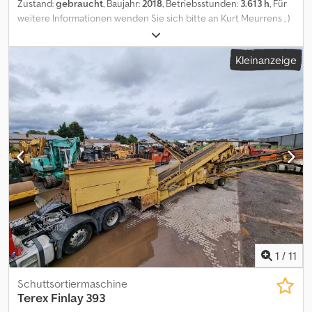
Zustand:
gebraucht
, Baujahr:
2018
, Betriebsstunden:
3.613 h
, Für
weitere Informationen wenden Sie sich bitte an Kurt Meurrens , )
Dedpfezth Uajx Anmowa
Kleinanzeige
1
/
11
Schuttsortiermaschine
Terex
Finlay 393