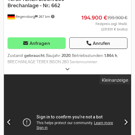
Brechanlage - Nr.: 662
194.900 €
Regensburg
267 km
199.900 €
Festpreis zzgl. MwSt.
(231.931 € brutto)
Anfragen
Anrufen
Zustand:
gebraucht
, Baujahr:
2020
, Betriebsstunden:
1.864 h
,
BRECHANLAGE TEREX BISON 280 Seriennummer:
TRXEQ405LOMLA3662 Funkfernsteuerung & Kabelsteuerung
Betriebsgewicht: 27.760 kg Transportmaße: 12.400 x 2.400 x 3.200
Kleinanzeige
mm Baujahr: 10/2020 Betriebsstunden: 1.864 h Dwsdow Ndaxjpfx
Anmoa Änderungen, Zwischenverkauf und Irrtümer sind
ausdrücklich vorbehalten. Die Beschreibung dient der
allgemeinen Identifizierung des Fahrzeuges und stellt keine
Gewährleistung im kaufrechtlichen Sinne dar. Ausschlaggebend
ist die Beschreibung gemäß Kaufvertrag. Unser Angebot ist
generell ohne neue TÜV-Abnahme. Falls neue TÜV-Abnahme
erwünscht, unterbreiten wir Ihnen gerne ein Angebot unserer
Partnerwerkstätten! Fahrzeug kann mit Werbung beklebt