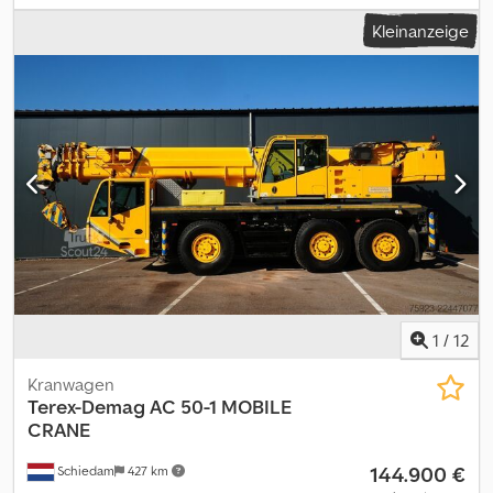
Emissionsklasse:
Euro4
, Ausstattung:
Rußfilter
, - Ladeschaufel und
Kleinanzeige
Gabel- Allrad- Top Zustand Dedpfx Aezh Dcpsnmswa
1
/
12
Kranwagen
Terex-Demag
AC 50-1 MOBILE
CRANE
144.900 €
Schiedam
427 km