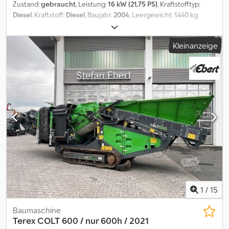
Zustand:
gebraucht
, Leistung:
16 kW (21,75 PS)
, Kraftstofftyp:
Diesel
, Kraftstoff:
Diesel
, Baujahr:
2004
, Leergewicht: 1.440 kg
Motormarke: Kubota Max. Nutzlast: 1000 kg Wenden Sie sich an
J.A.J. Jansen, um weitere Informationen zu erhalten. Dwodpfx Aey
Kleinanzeige
Nhwionmea
1
/
15
Baumaschine
Terex
COLT 600 / nur 600h / 2021