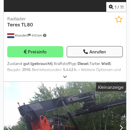
1
/
11
Radlader
Terex
TL80
Klundert
415 km
Preisinfo
Anrufen
Zustand:
gut (gebraucht)
, Kraftstofftyp:
Diesel
, Farbe:
Weiß
,
Baujahr:
2016
, Betriebsstunden:
5.442 h
, = Weitere Optionen und
Zubehör = - Schnellwechseleinsatz = Anmerkungen = MACHINE:
Wheel loader BRAND: Terex Dwjdpfewzg Spjx Anmja MODEL: TL80
Kleinanzeige
CONSTRUCTION YEAR: 2016 ENGINE: Diesel HOURS: 5442
TRANSMISSION: Automatic FORKS: Yes BUCKET: Yes QUICK-
EXCHANGE: Hydraulic COLOR: Original ID43386 = Weitere
Informationen = Baujahr: 2016 Zylinderzahl: 4 Leergewicht: 4.900
kg Technischer Zustand: gut Optischer Zustand: gut Preis: Auf
Anfrage Wenden Sie sich an Corne van Dueren den Hollander
oder Roland, um weitere Informationen zu erhalten.