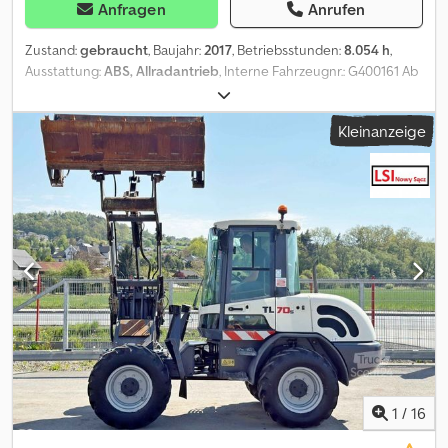
Anfragen
Anrufen
Zustand:
gebraucht
, Baujahr:
2017
, Betriebsstunden:
8.054 h
,
Ausstattung:
ABS, Allradantrieb
, Interne Fahrzeugnr.: G400161 Ab
sofort zur Verfügung auf unserem Hof in Kaufungen Mehr INFO
unter: Dsdey R H D Depfx Anmowa * Golec Nutzfahrzeuge GmbH
Kleinanzeige
(Deutsch, English, Bulgarisch, Russisch) * Viktoria Sologubova
(Polnisch, Russisch, Ukrainisch, English) TEREX TL260 Radlader
mit Hubgerüstverlängerung, Ladehöhe 5.325 mm BJ 2017 15,8 Ton
8.054 H Klimaanlage Zentralschmierung Finanzierungsbeispiel: *
Interne Nummer: Radlader * Kaufpreis: 42.900,00
¤ * Anzahlung: 10% * Laufzeit: 60 * Monatliche Rate:
661,92 ¤ Restwert: 8.180,00 ¤ Wenn das Angebot Ihnen
zusagt oder dieses nach Ihren Bedürfnissen anpassen wollen,
kontaktieren Sie uns unter Hr. Enchev). Wir freuen uns auf Ihren
Anruf Irrtümer vorbehalten Gerne nehmen wir Ihr
gebrauchtes Fahrzeug in Zahlung. Finanzierung direkt bei uns im
Hause möglich. GOLEC NUTZFAHRZEUGE GMBH Wir sprechen:
Deutsch, English, Spanish, Polnisch, Ukrainisch, Russisch,
Bulgarisch. ----.
1
/
16