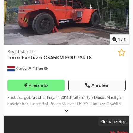
1
/
6
Reachstacker
Terex
Fantuzzi CS45KM FOR PARTS
Klundert
415 km
Preisinfo
Anrufen
Zustand:
gebraucht
, Baujahr:
2011
, Kraftstofftyp:
Diesel
, Masttyp:
ausziehbar
, Farbe:
Rot
, Reach stacker TEREX- Fantuzzi CS45KM
for parts Minor fire damage to engine compartment Year 2011
Dedpfx Anowr Dt Esmjwa = Weitere Informationen = Baujahr: 2011
Kleinanzeige
Leergewicht: 75.720 kg Hubkapazität: 45.000 kg Allgemeiner
Zustand: mäßig Technischer Zustand: mäßig Optischer Zustand: