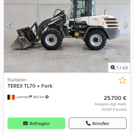
1
/
43
Radlader
TEREX
TL70 + Fork
25.700 €
Lummen
365 km
Festpreis zzgl. MwSt.
(31.097 € brutto)
Anfragen
Anrufen