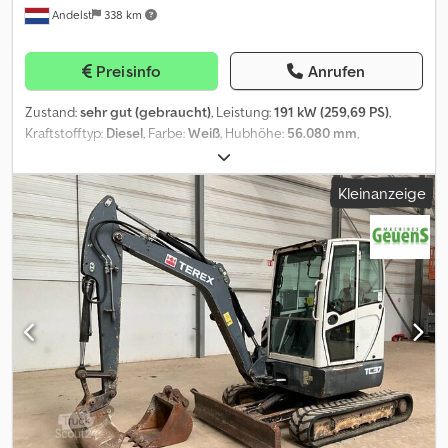
Andelst
338 km
Preisinfo
Anrufen
Zustand:
sehr gut (gebraucht)
, Leistung:
191 kW (259,69 PS)
,
Kraftstofftyp:
Diesel
, Farbe:
Weiß
, Hubhöhe:
56.080 mm
,
Erstzulassung:
06/2014
, Masttyp:
ausziehbar
, Baujahr:
2014
,
Verwendungszweck: Bauwesen Antrieb: Rad Zylinderzahl: 6 Mast:
Kleinanzeige
Teleskop (4 Teilen) Mastlänge: 56,08 m Hubkapazität: 110.000 kg
Marke des Aufbaus: TEREX TR110 QUADSTAR 1100 + JIB
Technischer Zustand: sehr gut Dodpowudg Dofx Anmswa
Optischer Zustand: sehr gut