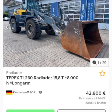
1
/
29
Radlader
TEREX
TL260 Radlader 15,8 T *8.000
h *Longarm
42.900 €
Kaufungen
60 km
Festpreis zzgl. MwSt.
(51.051 € brutto)