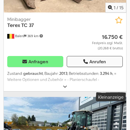
1
/
15
Minibagger
Terex
TC 37
16.750 €
Balen
369 km
Festpreis zzgl. MwSt.
(20.268 € brutto)
Anfragen
Anrufen
Zustand:
gebraucht
, Baujahr:
2013
, Betriebsstunden:
3.294 h
, =
Weitere Optionen und Zubehör = - Planierschaufel -
Schnellwechsler - Standard Tieflöffel Dodpfezp E Rqox Anmjwa =
Weitere Informationen = Antrieb: Raupe Leergewicht: 3.650 kg
Kleinanzeige
Wenden Sie sich an Geert Geuens, um weitere Informationen zu
erhalten.