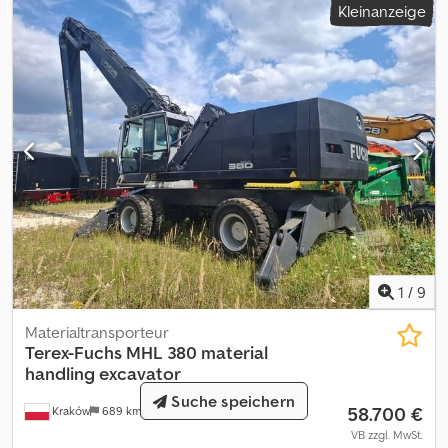
Kleinanzeige
1
/
9
Materialtransporteur
Terex-Fuchs
MHL 380 material
handling excavator
Suche speichern
58.700 €
Kraków
689 km
VB zzgl. MwSt.