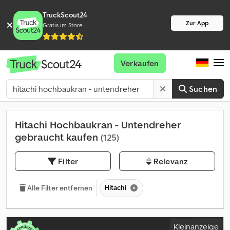
TruckScout24
Zur App
Gratis im Store
Verkaufen
Suchen
Hitachi Hochbaukran - Untendreher
gebraucht kaufen
(125)
Filter
Relevanz
Hitachi
Alle Filter entfernen
Kleinanzeige