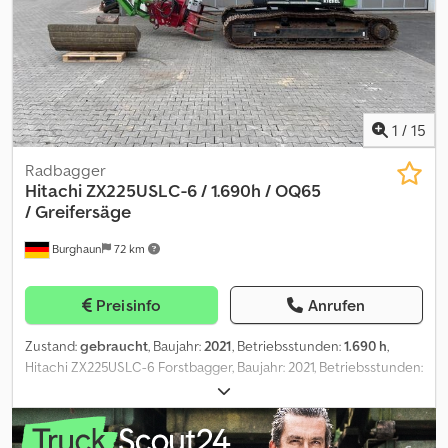
Objekt ein Finanzierungs- oder Leasingangebot. Bitte sprechen
Sie uns an!
1
/
15
Radbagger
Hitachi
ZX225USLC-6 / 1.690h / OQ65
/ Greifersäge
Burghaun
72 km
Preisinfo
Anrufen
Zustand:
gebraucht
, Baujahr:
2021
, Betriebsstunden:
1.690 h
,
Hitachi ZX225USLC-6 Forstbagger, Baujahr: 2021, Betriebsstunden:
nur 1.690h, Inkl. Vosch Greifersäge, Inkl. hydr. Grabenräumer
1.600mm, Klima, Kamera, Schnellwechsler OQ65,
Zentralschmierung, Klappbares Schutzdach Front und Dach,