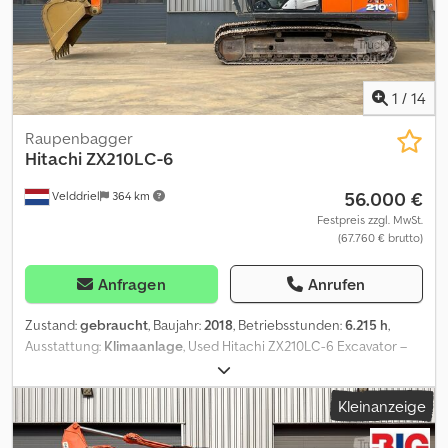
1
/
14
Raupenbagger
Hitachi
ZX210LC-6
56.000 €
Velddriel
364 km
Festpreis zzgl. MwSt.
(67.760 € brutto)
Anfragen
Anrufen
Zustand:
gebraucht
, Baujahr:
2018
, Betriebsstunden:
6.215 h
,
Ausstattung:
Klimaanlage
, Used Hitachi ZX210LC-6 Excavator –
2018 – For Sale at BIG Machinery Cjdpfx Aszr I D Eef Herf This
Hitachi ZX210LC-6 excavator is now available for sale at BIG
Kleinanzeige
Machinery in the Netherlands. Built in 2018, this machine has 6.215
operating hours and is CE certified and EPA 2018 compliant. The