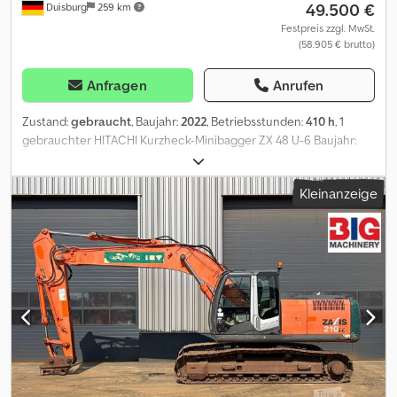
49.500 €
Duisburg
259 km
Festpreis zzgl. MwSt.
(58.905 € brutto)
Anfragen
Anrufen
Zustand:
gebraucht
, Baujahr:
2022
, Betriebsstunden:
410 h
, 1
gebrauchter HITACHI Kurzheck-Minibagger ZX 48 U-6 Baujahr:
2022 410 Betriebsstunden - Yanmar-Niederemissionsmotor
4TNV88C mit Stufe V (TIER 5) konformen Motor, wassergekühlter
Kleinanzeige
4-Takt 4-Zylinder Motor mit Comon-Rail-Direkteinspritzung
gekühlte AGR, DOC und DPF - Leistung 27,1 kW / 36,9 PS (ISO
9249), max. Drehmoment 135,8 Nm, Crjdpfx Afszqr Tuj Hsf -
Komfort-Sicherheits-Kabine mit ROPS/OPG Schutz - Planierschild
- Monoblock-Schwenkausleger (links 690 mm / rechts 850 mm) -
Verrohrung für Hammer-/Scherenhydraulik (A) bis Stielende -
Verrohrung für Dreh-/Schwenkhydraulik (C ) bis Stiel Stielende, B-
Verrohrung kpl. - Auslegerzylinder mit Rohrbruchventil und
Überlastwarneinrichtung - Stielzylinder mit Rohrbruchventil - 400
mm Gummiketten - 1.690 mm langer Stiel - SWE ?System
Lehnhoff? KMS03 ? mechanisch - Lasthaken für ?System