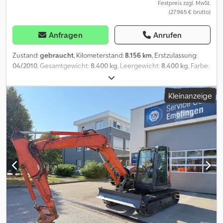
Festpreis zzgl. MwSt.
(27.965 € brutto)
Anfragen
Anrufen
Zustand:
gebraucht
, Kilometerstand:
8.156 km
, Erstzulassung:
04/2010
, Gesamtgewicht:
8.400 kg
, Leergewicht:
8.400 kg
, Farbe:
Orange
, Getriebetyp:
Sonstige
, Kraftstoff:
Diesel
, Kraftstofftyp:
Diesel
, Emissionsklasse:
keine
, Baujahr:
2010
, Betriebsstunden:
Kleinanzeige
8.156 h
, Leistung:
39 kW (53,03 PS)
, Federung:
Sonstige
,
Fahrerkabine:
Sonstige
, Betriebsgewicht:
8.400 kg
, Hubhöhe:
6.200 mm
, Ausstattung:
Allradantrieb, Beleuchtung, Fahrgestell,
Gummiketten, Hydraulik, Kabine, Klimaanlage, Kopfschutz,
Nebelscheinwerfer, Traktionskontrolle, Zusatzscheinwerfer,
verstellbarer Ausleger
, Hitachi ZX85USBLC-3
Kompakt/Ketten/Mobilbagger * Vollkabine *
Seitenknickausleger * Planierschild * Klimaautomatik *
Sitzheizung * Radio * 135 L Tank * Kettenbreite 45 *
Überlastüberwachung * Eigengewicht: 8.400 kg * Motor Power
39.4 kW - 54 PS * diverse Arbeitsscheinwerfer * Zusatzhydraulik
für Schwenklöffel * Motorhersteller: ISUZU 39,4 KW * Video-
Link: * Gewichte und Hubweiten bitte dem Diagramm