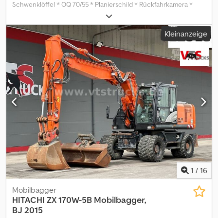
Schwenklöffel * OQ 70/55 * Planierschild * Rückfahrkamera *
Gewicht: 19.630 kg * Leistung: 128,4 kW -----Interne
Fahrzeugnummer: 12321 Cedpezpg Eijfx Af Herf Irrtümer &
Kleinanzeige
Zwischenverkauf vorbehalten
1
/
16
Mobilbagger
HITACHI
ZX 170W-5B Mobilbagger,
BJ 2015