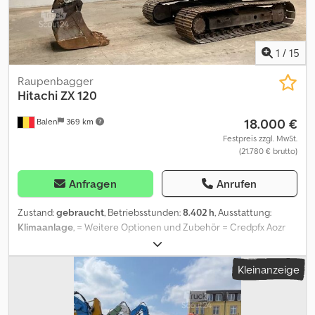
1
/
15
Raupenbagger
Hitachi
ZX 120
18.000 €
Balen
369 km
Festpreis zzgl. MwSt.
(21.780 € brutto)
Anfragen
Anrufen
Zustand:
gebraucht
, Betriebsstunden:
8.402 h
, Ausstattung:
Klimaanlage
, = Weitere Optionen und Zubehör = Credpfx Aozr
Iczof Hof - Autom./hydraulische Schnellkupplung - Standard
Tieflöffel = Weitere Informationen = Leergewicht: 12.500 kg
Kleinanzeige
Wenden Sie sich an Geert Geuens, um weitere Informationen zu
erhalten.