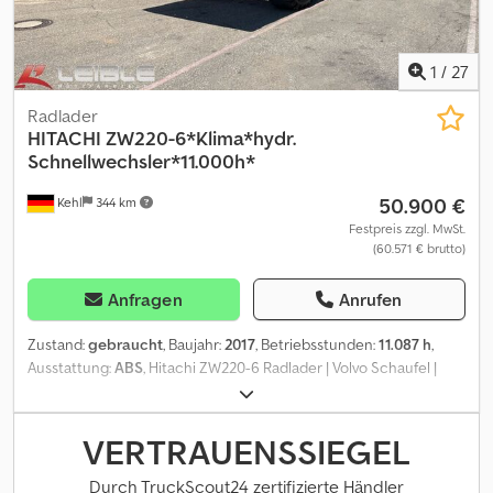
1
/
27
Radlader
HITACHI
ZW220-6*Klima*hydr.
Schnellwechsler*11.000h*
50.900 €
Kehl
344 km
Festpreis zzgl. MwSt.
(60.571 € brutto)
Anfragen
Anrufen
Zustand:
gebraucht
, Baujahr:
2017
, Betriebsstunden:
11.087 h
,
Ausstattung:
ABS
, Hitachi ZW220-6 Radlader | Volvo Schaufel |
Schnellwechsler | Zentralschmierung Seriennummer: 0000278
FAHRZEHRGESTELL / AUSSTATTUNG * Knickgelenkter Radlader *
Zentralschmieranlage * Arbeitsscheinwerfer Credpfxezp Sx Ij Af
VERTRAUENSSIEGEL
Hef * Rundumkennleuchte ANBAUGERÄTE * Volvo-Schaufel,
Modell B2014 * Hydraulischer Schnellwechsler *
Durch TruckScout24 zertifizierte Händler