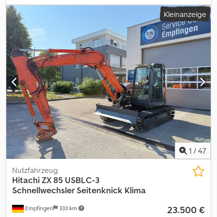
Evf Topfx Af Herf Wenden Sie sich an Kurt Meurrens, ) für weitere
Kleinanzeige
Informationen.
1
/
47
Nutzfahrzeug
Hitachi
ZX 85 USBLC-3
Schnellwechsler Seitenknick Klima
23.500 €
Empfingen
333 km