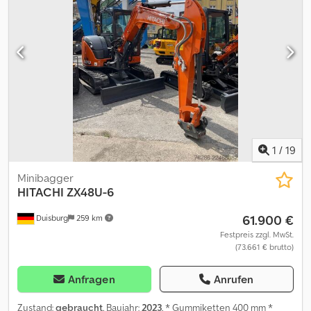
1
/
19
Minibagger
HITACHI
ZX48U-6
61.900 €
Duisburg
259 km
Festpreis zzgl. MwSt.
(73.661 € brutto)
Anfragen
Anrufen
Zustand:
gebraucht
, Baujahr:
2023
, * Gummiketten 400 mm *