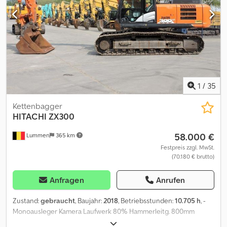
Erfahrung, sowie ein großes internationales Kundennetzwerk.
Unsere Auftraggeber sollen sich bei der Verwertung ihrer
Maschinen und Ausrüstungen um nichts mehr kümmern müssen.
1
/
35
Kettenbagger
HITACHI
ZX300
58.000 €
Lummen
365 km
Festpreis zzgl. MwSt.
(70.180 € brutto)
Anfragen
Anrufen
Zustand:
gebraucht
, Baujahr:
2018
, Betriebsstunden:
10.705 h
, -
Monoausleger Kamera Laufwerk 80% Hammerleitg. 800mm
Bodenplatten Weitere Informationen Typ: Raupenbagger Cedjy