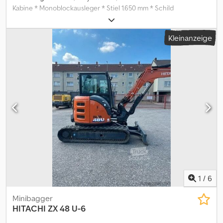
Kabine * Monoblockausleger * Stiel 1.650 mm * Schild
Cedpfozqztwsx Af Horf * A / C Verrohrung * ohne
Schnellwechsler
Kleinanzeige
1
/
6
Minibagger
HITACHI
ZX 48 U-6