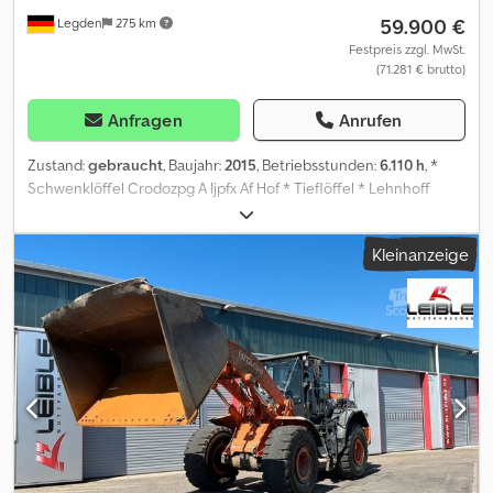
59.900 €
Legden
275 km
Festpreis zzgl. MwSt.
(71.281 € brutto)
Anfragen
Anrufen
Zustand:
gebraucht
, Baujahr:
2015
, Betriebsstunden:
6.110 h
, *
Schwenklöffel Crodozpg A Ijpfx Af Hof * Tieflöffel * Lehnhoff
MS10 * Planierschild * Rückfahrkamera * Gewicht: 19.250 kg -----
Interne Fahrzeugnummer: 12319 Irrtümer & Zwischenverkauf
Kleinanzeige
vorbehalten