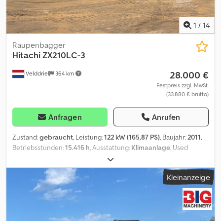
Lehnhoff?
1
/
14
Raupenbagger
Hitachi
ZX210LC-3
28.000 €
Velddriel
364 km
Festpreis zzgl. MwSt.
(33.880 € brutto)
Anfragen
Anrufen
Zustand:
gebraucht
, Leistung:
122 kW (165,87 PS)
, Baujahr:
2011
,
Betriebsstunden:
15.416 h
, Ausstattung:
Klimaanlage
, Used
Hitachi ZX210LC-3 Excavator – 2011 – For Sale at BIG Machinery
This Hitachi ZX210LC-3 excavator is now available for sale at BIG
Kleinanzeige
Machinery in the Netherlands. Built in the Netherlands in 2011, this
excavator has 15,416 operating hours and is CE certified. It is
equipped with an Isuzu engine, quick coupler, 700 mm track
shoes, and air conditioning for reliable performance on a wide
range of job sites. Specifications • Model: Hitachi ZX210LC-3 •