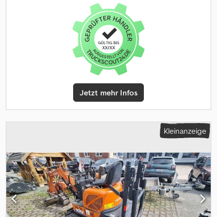
Joysticksteuerung * Automatische Schaufel- und
Hubwerksfunktionen BEREIFUNG * Bereifung: 23.5 R25 MOTOR /
GETRIEBE * Cummins QSB6.7, 6-Zylinder-Dieselmotor * 149 kW
(203 PS) * 6.690 cm³ Hubraum * Abgasstufe EU Stage IV *
Automatikgetriebe * Fahrtrichtungsumschaltung am Joystick
KABINE / AUSSTATTUNG * Klimaanlage * Radio * Ergonomische
Joystickbedienung * Digitales Informationsdisplay GEWICHTE *
Zulässige Gesamtmasse: 18.600 kg * Zulässige Vorderachslast:
8.800 kg * Zulässige Hinterachslast: 10.200 kg SONSTIGES *
Jetzt mehr Infos
Baujahr: 2017 * Betriebsstunden: 11.087,5 h * Radstand: 3.300 mm --
--Auch nach dem Kauf lassen wir Sie nicht alleine: Wir
unterstützen Sie bei der Organisation des Transports und der
Verladung. Sprechen Sie uns einfach an ? wir helfen Ihnen gerne
Kleinanzeige
weiter! Wir sprechen Deutsch, Englisch und Russisch. Alle
Angaben ohne Gewähr. Änderungen, Irrtümer, Druck- und
Schreibfehler sowie Zwischenverkauf vorbehalten.----Über uns:
Leible Nutzfahrzeuge ist ein familiengeführtes Unternehmen mit
Sitz in Kehl am Rhein. Seit vielen Jahren stehen wir für Erfahrung,
Verlässlichkeit und Kompetenz im Bereich Aufbereitung und
Vertrieb von Nutzfahrzeugen und Baumaschinen. Unsere Stärke
liegt im An- und Verkauf neuer und gebrauchter Nutzfahrzeuge,