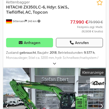
Kettenbagger
HITACHI
ZX350LC-6, Hdyr. S.W.S.,
Tieflöffel, AC, Topcon
77.990 €
Sittensen
245 km
79.990 €
Festpreis zzgl. MwSt.
(92.808 € brutto)
Anfragen
Anrufen
Zustand:
gebraucht
, Baujahr:
2018
, Betriebsstunden:
9.577 h
,
Monoausleger, Stiel ca. 3200 mm, hydr. Schnellwechselsystem /
CW 45 HG aus 2019, Tieflöffel ca. 1400 breit, Greifer- u.
Hammervorrichtung - Line, Bodenplatten 800 mm, Klimaanlage,
Kleinanzeige
LED Scheinwerfer, 3 x Kamera, Freshfilter Multibox, vorbereitet für
Topcon - 3D, Fahrzeug kann mit Werbung beklebt und/oder
beschriftet sein Credexa S Drjpfx Af Hjf SI86046 Unser Angebot
ist generell ohne neue TÜV-Abnahme. Falls neue TÜV-Abnahme
erwünscht, unterbreiten wir Ihnen gerne ein Angebot unserer
Partnerwerkstätten! Fahrzeug kann mit Werbung beklebt
und/oder beschriftet sein. Es gelten unsere allgemeinen Liefer-
und Zahlungsbedingungen. Gerne erstellen wir Ihnen für dieses