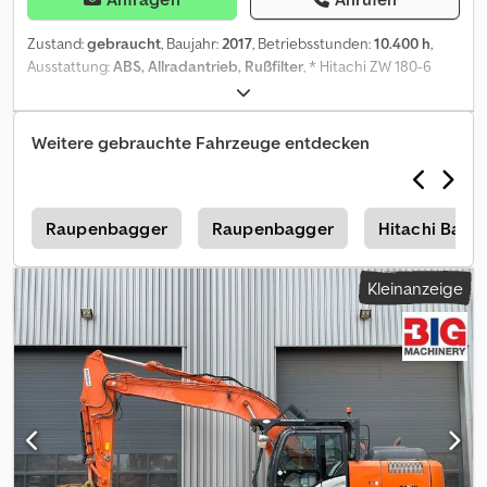
Zustand:
gebraucht
, Baujahr:
2017
, Betriebsstunden:
10.400 h
,
Ausstattung:
ABS, Allradantrieb, Rußfilter
, * Hitachi ZW 180-6
Radlader * Bj: 2017 * Bst: 10.400 h * Gewicht: 12.300 kg * hydr.
Hochkippschaufel mit Greifer * Volumen: 3,2 m³ *
Schnellwechsler Cjdpfx Aszbpvvef Herf * inkl. Waage + Drucker *
Weitere gebrauchte Fahrzeuge entdecken
mehr Bilder und Videos per Whatsapp * Angaben ohne Gewähr
und Zwischenverkauf vorbehalten.
a
Raupenbagger
Raupenbagger
Hitachi Baum
Kleinanzeige