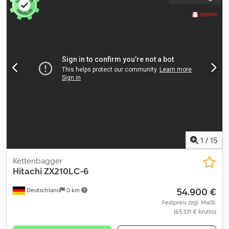
1
/
15
Kettenbagger
Hitachi
ZX210LC-6
54.900 €
Deutschland
0 km
Festpreis zzgl. MwSt.
(65.331 € brutto)