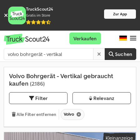
TruckScout24
Zur App
Gratis im Store
Verkaufen
Suchen
Volvo Bohrgerät - Vertikal gebraucht
kaufen
(2.186)
Filter
Relevanz
Volvo
Alle Filter entfernen
Kleinanzeige