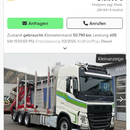
Festpreis zzgl. MwSt.
(261.681 € brutto)
Anfragen
Anrufen
Zustand:
gebraucht
, Kilometerstand:
50.790 km
, Leistung:
405
kW (550,65 PS)
, Erstzulassung:
02/2024
, Kraftstofftyp:
Diesel
,
Gesamtgewicht:
32.000 kg
, Achsen-Konfiguration:
3 Achsen
,
nächste Prüfung (TÜV):
08/2028
, Bremsen:
Retarder
, Farbe:
Rot
,
Kleinanzeige
Getriebetyp:
Automatisch
, Baujahr:
2024
, Ausstattung:
Klimaanlage, Kran
, Interne Fahrzeugnr.: G300122 Ab sofort zur
Verfügung auf unserem Hof in Kaufungen Mehr INFO unter: *
Golec Nutzfahrzeuge GmbH (Deutsch, English, Bulgarisch,
Russisch) Codewr Sihepfx Antorf * Viktoria Sologubova
(Polnisch, Russisch, Ukrainisch, English) Finanzierungsbeispiel: *
Interne Nummer: G300122 * Kaufpreis: 219.900,00 ¤
* Anzahlung: 10% * Laufzeit: 60 * Monatliche Rate:
3.400,55 ¤ Restwert: 40.980,00 ¤ Wenn das Angebot
Ihnen zusagt oder dieses nach Ihren Bedürfnissen anpassen
wollen, kontaktieren Sie uns unter Hr. Enchev). Wir freuen uns auf
Ihren Anruf Irrtümer vorbehalten Gerne nehmen wir Ihr