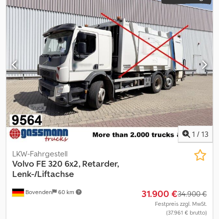
1
/
13
LKW-Fahrgestell
Volvo
FE 320 6x2, Retarder,
Lenk-/Liftachse
31.900 €
Bovenden
60 km
34.900 €
Festpreis zzgl. MwSt.
(37.961 € brutto)