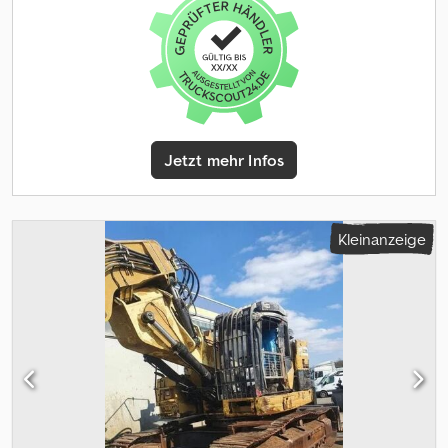
700 mm pads, CV quick coupler, piping, auxiliary piping, and a 1500
mm bucket. It also features a 360 camera, rear view camera, air
conditioning, and AdBlue. • Model: CAT 320GC • Year: 2019 • Hours:
7.137 • Engine: C4.4 • CE certified • EPA: 2019 • AdBlue • Pads: 700
mm • Quick coupler: CV • Piped • Auxiliary piping • 360 camera •
Rear view camera • Air conditioning • Bucket width: 1500 mm
Interested in this CAT 320GC? Contact BIG Machinery for more
information, inspection details or a quotation. We deliver
Jetzt mehr Infos
worldwide and can arrange complete export documentation and
transport from our headquarters in the Netherlands. Why Choose
BIG Machinery? At BIG Machinery, you benefit from over 30 years
of experience in the trade of new and used machines. With our
Kleinanzeige
headquarters in the Netherlands, a dedicated and cohesive team,
and extensive expertise in sea transport, we ensure reliable and
fast delivery worldwide. We stand out with our competitive
market prices, carefully selected machine quality, and the
assurance of a long-term partnership. With our own transport
services, we provide seamless and efficient service from start to
finish. Choose BIG Machinery as your trusted partner and
discover why we are the preferred choice for customers
worldwide. Quality, speed, and reliability – Buy BIG! = Weitere
Informationen = AdBlue-System: Ja Leergewicht: 21.200 kg Höhe: