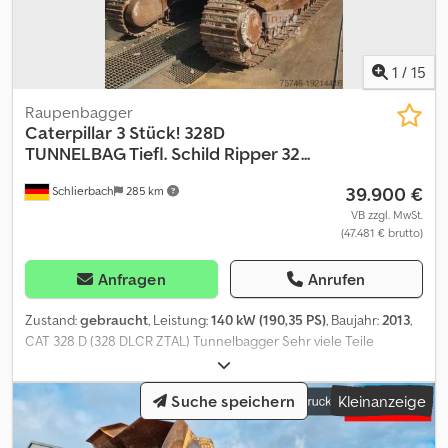
325 cm CE-Kennzeichnung: ja Seriennummer:
CAT00320TKTN20082
1
/
15
Raupenbagger
Caterpillar
3 Stück! 328D
TUNNELBAG Tiefl. Schild Ripper 32...
39.900 €
Schlierbach
285 km
VB zzgl. MwSt.
(47.481 € brutto)
Anfragen
Anrufen
Zustand:
gebraucht
, Leistung:
140 kW (190,35 PS)
, Baujahr:
2013
,
CAT 328 D (328 DLCR ZTAL) Tunnelbagger Sehr viele Teile
zusätzlich gegen Aufpreis erhältlich, z. B. ein kompletter Oberbau
etc.!! • Leistung: 140 kW (190 PS) • Knick-/ Verstellausleger für
Suche speichern
Kleinanzeige
Tunnelarbeiten • Schnellwechseleinrichtung • Schildabstützung •
Klima • Kurzheckversion • 11.600 Bh. • 600 mm Kettenbreite •
inclusive 1 x Tieflöffel 1.3 m³ und 1 x Ripper • Baggergrabungstiefe: