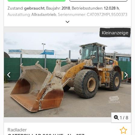
Zustand:
gebraucht
, Baujahr:
2018
, Betriebsstunden:
12.028 h
,
Ausstattung:
Allradantrieb
, Seriennummer: CAT0972MPL9S00373
Baujahr: 2018 - Betriebsstunden: 12.028 h Klimaautomatik
Standheizung Radio-CD/USB Bluetooth Waage mit Drucker -
Kleinanzeige
LOADRITE Schaufel Lehnhoff - Schnittbreite 2.994 mm =
Volumen: 4,2 m³ Zentralschmieranlage Reifen: 26.5 R 25 - Profil
vorne 60 mm - hinten 65 mm Dodpfx Adszrq Els Njck Änderungen,
Zwischenverkauf und Irrtümer sind ausdrücklich vorbehalten. Die
Beschreibung dient der allgemeinen Identifizierung des
Fahrzeuges und stellt keine Gewährleistung im kaufrechtlichen
Sinne dar. Ausschlaggebend ist die Beschreibung gemäß
Kaufvertrag. Unser Angebot ist generell ohne neue TÜV-
Abnahme. Falls neue TÜV-Abnahme erwünscht, unterbreiten wir
Ihnen gerne ein Angebot unserer Partnerwerkstätten! Fahrzeug
kann mit Werbung beklebt und/oder beschriftet sein. Es gelten
unsere allgemeinen Liefer- und Zahlungsbedingungen.
1
/
8
Radlader