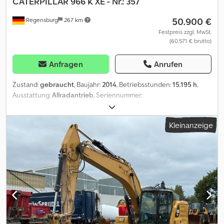
CATERPILLAR
966 K XE - Nr.: 357
50.900 €
Regensburg
267 km
Festpreis zzgl. MwSt.
(60.571 € brutto)
Anfragen
Anrufen
Zustand:
gebraucht
, Baujahr:
2014
, Betriebsstunden:
15.195 h
,
Ausstattung:
Allradantrieb
, Seriennummer:
CAT0966KKNGX00357 Baujahr: 2014 - Betriebsstunden: 15.195 h
Klimaautomatik Gewicht: 24.000 kg Radio-USB/Bluetooth Dsdpfx
Kleinanzeige
Aozrq Efod Njck Zentralschmieranlage Schaufel - Schnittbreite
3.000 mm - Volumen 4,2 m³ Reifen: 26.5 R 25 - Profil vorne 10 mm
hinten 6 mm Änderungen, Zwischenverkauf und Irrtümer sind
ausdrücklich vorbehalten. Die Beschreibung dient der
allgemeinen Identifizierung des Fahrzeuges und stellt keine
Gewährleistung im kaufrechtlichen Sinne dar. Ausschlaggebend
ist die Beschreibung gemäß Kaufvertrag. Unser Angebot ist
generell ohne neue TÜV-Abnahme. Falls neue TÜV-Abnahme
erwünscht, unterbreiten wir Ihnen gerne ein Angebot unserer
Partnerwerkstätten! Fahrzeug kann mit Werbung beklebt