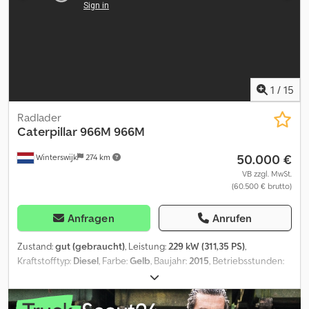
1
/
15
Radlader
Caterpillar
966M 966M
50.000 €
Winterswijk
274 km
VB zzgl. MwSt.
(60.500 € brutto)
Anfragen
Anrufen
Zustand:
gut (gebraucht)
, Leistung:
229 kW (311,35 PS)
,
Kraftstofftyp:
Diesel
, Farbe:
Gelb
, Baujahr:
2015
, Betriebsstunden:
17.787 h
, Baujahr: 2015 Leergewicht: 24.000 kg Dodpfx Adszr Uzqs
Neck CE-Kennzeichnung: ja Technischer Zustand: gut Optischer
Zustand: gut Wenden Sie sich an Klaas Gerrits oder Henk Gerrits,