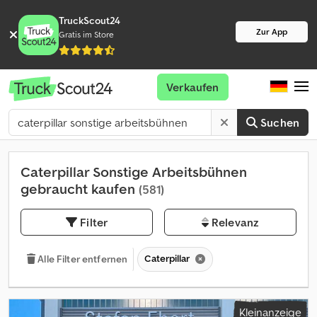
TruckScout24
Zur App
Gratis im Store
Verkaufen
Suchen
Caterpillar Sonstige Arbeitsbühnen
gebraucht kaufen
(581)
Filter
Relevanz
Caterpillar
Alle Filter entfernen
Kleinanzeige