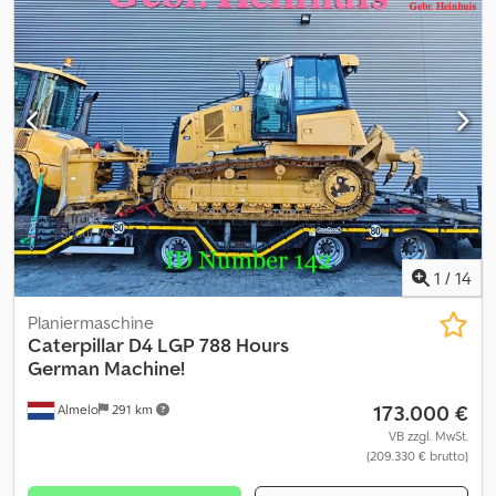
langer Stiel, Aux 1 + Aux 2, 2 x Proportionalsteuerung Nettopreis:
26.000 EUR + Mwst. 19 % Irrtümer und Zwischenverkauf
vorbehalten! Weitere Informationen Kraftstofftyp: Diesel Antrieb:
Raupe Leistung: 16 kW (22 PS) Motormarke: Caterpillar Wenden
Sie sich an Philip Müller , , p-), um weitere Informationen zu
erhalten.----Information in English Additional options and
accessories * Hammer hydr. function * Rubber tracks More
information Type of fuel: Diesel Drive: Track Power: 16 kW (22 HP)
Make of engine: Caterpillar Rental currency: EUR Please contact
Philip Müller , , p-) for more information
1
/
14
Planiermaschine
Caterpillar
D4 LGP 788 Hours
German Machine!
173.000 €
Almelo
291 km
VB zzgl. MwSt.
(209.330 € brutto)