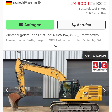
24.900 €
Saarlouis
336 km
25.900 €
Festpreis zzgl. MwSt.
(29.631 € brutto)
Anfragen
Anrufen
Zustand:
gebraucht
, Leistung:
40 kW (54,38 PS)
, Kraftstofftyp:
Diesel
, Farbe:
Gelb
, Baujahr:
2011
, Betriebsstunden:
5.026 h
, CAT
906 H Radlader Baujahr : 2011 Betriebsstunden : 5.026 h
Schnellwechsler Klapschaufel Palettengabel 4 Zylinder CAT
Kleinanzeige
Motor C 3,4 Leistung 55,0 KW Gewicht : 5.630 Kg Dsdjydaltepfx Ad
Neck = Weitere Informationen = Zylinderzahl: 4 Leergewicht:
5.630 kg Motortyp: Caterpillar C 3.4