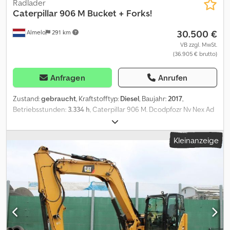
Radlader
Caterpillar
906 M Bucket + Forks!
30.500 €
Almelo
291 km
VB zzgl. MwSt.
(36.905 € brutto)
Anfragen
Anrufen
Zustand:
gebraucht
, Kraftstofftyp:
Diesel
, Baujahr:
2017
,
Betriebsstunden:
3.334 h
, Caterpillar 906 M. Dcodpfozr Nv Nex Ad
Nsk Year: 2017. Hours: 3334. Weight: 5600 kg. CE Machine. 55 KW.
20 KMH. Quick hitch. 3th hydr. function. 1 hydr. bucket. 1 set forks.
Kleinanzeige
Tyres: 405/70R18 80%. German Machine! ID NR: 292. The General
Terms and Conditions of Heinhuis are applicable to all adverts,
offers and quotations by Heinhuis, all agreements entered into by
Heinhuis and the negotiations preceding them. By any form of
response you accept the applicability of the General Terms and
Conditions of Heinhuis and you declare that you have taken note
of these General Terms and Conditions. Our prices are export
netto prices. = Weitere Informationen = Baujahr: 2017
Leergewicht: 5.600 kg CE-Kennzeichnung: ja =