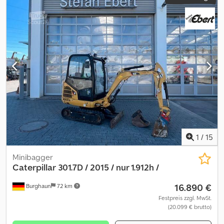
1
/
15
Minibagger
Caterpillar
301.7D / 2015 / nur 1.912h /
16.890 €
Burghaun
72 km
Festpreis zzgl. MwSt.
(20.099 € brutto)