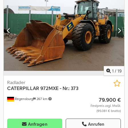
mm Zentralschmieranlage Anbaugeräte: Schnellwechsler SW
Lehnhoff SW08-4 Änderungen, Zwischenverkauf und Irrtümer
sind ausdrücklich vorbehalten. Die Beschreibung dient der
allgemeinen Identifizierung des Fahrzeuges und stellt keine
Gewährleistung im kaufrechtlichen Sinne dar. Ausschlaggebend
ist die Beschreibung gemäß Kaufvertrag. Unser Angebot ist
generell ohne neue TÜV-Abnahme. Falls neue TÜV-Abnahme
erwünscht, unterbreiten wir Ihnen gerne ein Angebot unserer
Partnerwerkstätten! Fahrzeug kann mit Werbung beklebt
und/oder beschriftet sein. Es gelten unsere allgemeinen Liefer-
und Zahlungsbedingungen.
1
/
19
Radlader
CATERPILLAR
972MXE - Nr.: 373
79.900 €
Regensburg
267 km
Festpreis zzgl. MwSt.
(95.081 € brutto)
Anfragen
Anrufen