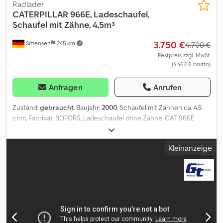
Radlader
CATERPILLAR
966E, Ladeschaufel,
Schaufel mit Zähne, 4,5m³
3.750 €
Sittensen
245 km
4.700 €
Festpreis zzgl. MwSt.
(4.462 € brutto)
Anfragen
Anrufen
Zustand:
gebraucht
, Baujahr:
2000
, Schaufel mit Zähnen ca. 4.5
cbm, Fabrikat: BOFORS, Ladeschaufel ohne Zähne, CAT 966E
Dcjdpfx Aowru Tiod Nsk SI85809
Kleinanzeige