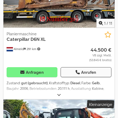
1
/
11
Planiermaschine
Caterpillar
D6N XL
44.500 €
Almelo
291 km
VB zzgl. MwSt.
(53.845 € brutto)
Anfragen
Anrufen
Zustand:
gut (gebraucht)
, Kraftstofftyp:
Diesel
, Farbe:
Gelb
,
Baujahr:
2006
, Betriebsstunden:
20.111 h
, Ausstattung:
Kabine
,
Caterpillar D6N XL. Year: 2006. Hours: 20.112. Airconditioning. 3
teeth ripper. Fops Cabin. Cat 3126 engine. 4 way blade. Width
Kleinanzeige
blade: 3150 mm. UC: 40%. Sprockets: 10%. ID NR: 319. The General
Terms and Conditions of Heinhuis are applicable to all adverts,
offers and quotations by Heinhuis, all agreements entered into by