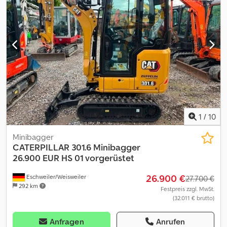
Heinhuis and the negotiations preceding them. By any form of
response you accept the applicability of the General Terms and
Conditions of Heinhuis and you declare that you have taken note
of these General Terms and Conditions. Our prices are export
netto prices. = Weitere Informationen = Dcodpfxjztbnms Ad Nsk
Baujahr: 2006 Antrieb: Raupe Technischer Zustand: gut Optischer
Zustand: gut = Firmeninformationen = Für mehr Informationen:
1
/
10
Minibagger
CATERPILLAR
301.6 Minibagger
26.900 EUR HS 01 vorgerüstet
26.900 €
Eschweiler/Weisweiler
27.700 €
292 km
Festpreis zzgl. MwSt.
(32.011 € brutto)
Anfragen
Anrufen