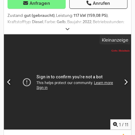
Anfragen
Anrufen
Zustand:
gut (gebraucht)
, Leistung:
117 kW (159,08 PS)
,
Kraftstofftyp:
Diesel
, Farbe:
Gelb
, Baujahr:
2022
, Betriebsstunden:
788 h
, Ausstattung:
Kabine
, Caterpillar D4N LGP. Year: 2022. Hours:
788. Weight: 13.900 kg. CE machine. 117 KW. 3 teeth Ripper.
Kleinanzeige
Camera. Pads: 760 mm. Airconditioning. Rops Fops cabin. Ad Blue.
6 way blade. Width blade: 2750 + 930 mm: 3680 mm. Sprockets:
90%. UC: 90%. Like New! German Machine! ID NR: 142. The
General Terms and Conditions of Heinhuis are applicable to all
adverts, offers and quotations by Heinhuis, all agreements
entered into by Heinhuis and the negotiations preceding them.
By any form of response you accept the applicability of the
General Terms and Conditions of Heinhuis and you declare that
you have taken note of these General Terms and Conditions. Our
prices are export netto prices. = Weitere Informationen = Baujahr:
2022 Antrieb: Raupe Leergewicht: 13.898 kg CE-Kennzeichnung:
ja Technischer Zustand: gut Optischer Zustand: gut Dodpfx Adjzr
Nz So Neck = Firmeninformationen = Für mehr Informationen:
1
/
11