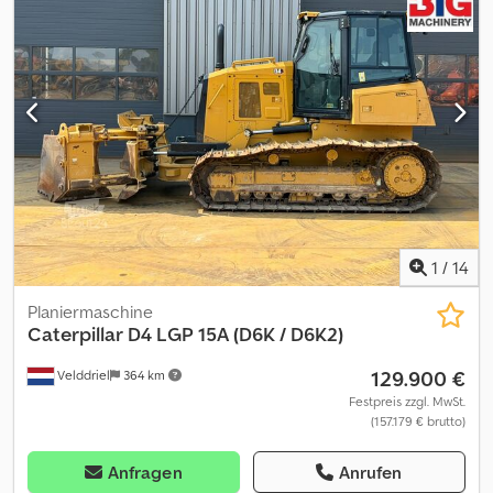
1
/
14
Planiermaschine
Caterpillar
D4 LGP 15A (D6K / D6K2)
129.900 €
Velddriel
364 km
Festpreis zzgl. MwSt.
(157.179 € brutto)
Anfragen
Anrufen