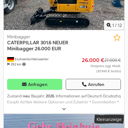
1
/
12
Minibagger
CATERPILLAR
301.6 NEUER
Minibagger 26.000 EUR
26.000 €
Eschweiler/Weisweiler
27.000 €
292 km
Festpreis zzgl. MwSt.
(30.940 € brutto)
Anfragen
Anrufen
Zustand:
neu
, Baujahr:
2026
, Informationen auf Deutsch Dcsdozhq
Ewspfx Ad Nek Weitere Optionen und Zubehör * Gummiketten *
Hammerhydraulik Anmerkungen Baujahr 2026, Neu,
Einsatzgewicht 1925 kg, verstellbarer Unterwagen, 16,1 kW,
Kleinanzeige
Hammerleitung, Greiferleitung, neues Modell mit Joystick-
Lenkung und kippbarer Kabine, Radio, LED Arbeitsscheinwerfer,