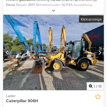
Diesel
, Baujahr:
2017
, Betriebsstunden:
14.173 h
, Ausstattung:
Klimaanlage
, = Weitere Optionen und Zubehör = - Klimaanlage =
Anmerkungen = CAT MH3022 Umschlagbagger / Material Handler
Kleinanzeige
Bj. 2017 ca. 14.170 h ca. 22 t Einsatzgewicht 130 kW / 177 PS
CAT/Perkins C7.1 Dieselmotor 7,01 l Hubraum hochfahrbare Kabine
Greifer 4-Punkt-Abstützung Vollgummibereifung ca. 60 %. Ideal
für Recycling Schrott Dodpezrvxqofx Ad Nock Abfallwirtschaft
Holzumschlag und Materialumschlag Caterpillar MH3022
Umschlagbagger / Material Handler ca. 14.170 Betriebsstunden ca.
22.000 kg Einsatzgewicht 130 kW / 177 PS CAT / Perkins C7.1
Dieselmotor 7,01 Liter Hubraum Hochfahrbare Kabine Hammer +
Greiferleitung Kamera Greifer inklusive 4-Punkt-Abstützung
Vollgummibereifung Ideal für Recycling Schrott und
Abfallwirtschaft QUICK_CHANGE_ATTACHMENT = Weitere
Informationen = Leergewicht: 22.000 kg Motortyp: Perkins C7.1
1
/
15
Lader
Caterpillar
906H