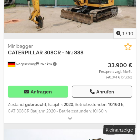
Firmeninformationen = Für mehr Informationen:
1
/
10
Minibagger
CATERPILLAR
308CR - Nr.: 888
33.900 €
Regensburg
267 km
Festpreis zzgl. MwSt.
(40.341 € brutto)
Anfragen
Anrufen
Zustand:
gebraucht
, Baujahr:
2020
, Betriebsstunden:
10.160 h
,
CAT 308CR Baujahr: 2020 - Betriebsstunden: 10.160 h
Seriennummer.: CAT00308TGW800888 Gewicht: 9.000 kg
Klimaautomatik Rückraumüberwachung Kamera Sitzheizung
Kleinanzeige
Radio Schwenkarm - Monoblock 3.390 mm Löffelstiel: 2.360 mm
Abstützschild: 2.290 mm Dsdpsy Tf Efefx Ad Nsck Kettenbreite: 450