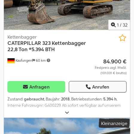
und/oder beschriftet sein. Es gelten unsere allgemeinen Liefer-
und Zahlungsbedingungen.
1
/
32
Kettenbagger
CATERPILLAR
323 Kettenbagger
22,8 Ton *5.394 BTH
84.900 €
Kaufungen
60 km
Festpreis zzgl. MwSt.
(101.031 € brutto)
Anfragen
Anrufen
Zustand:
gebraucht
, Baujahr:
2018
, Betriebsstunden:
5.394 h
,
Interne Fahrzeugnr.: G400229 Ab sofort verfügbar auf unserem
Hof in Kaufungen. Mehr INFO unter: * Luis Lucena * Viktoria
Sologubova Deutsch CAT 323 Kettenbagger | 22,8 t | Baujahr
Kleinanzeige
2018 | 5.394 Betriebsstunden Zum Verkauf steht ein gebrauchter
CAT 323 Kettenbagger aus dem Baujahr 2018. Mit einem