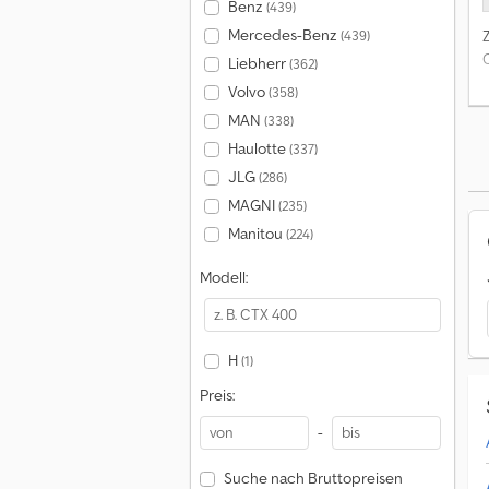
Benz
(439)
Mercedes-Benz
(439)
Liebherr
(362)
Volvo
(358)
MAN
(338)
Haulotte
(337)
JLG
(286)
MAGNI
(235)
Manitou
(224)
Modell:
H
(1)
Preis:
-
Suche nach Bruttopreisen