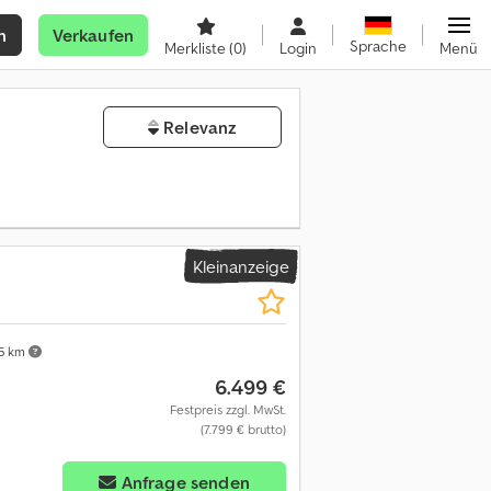
n
Verkaufen
Sprache
Merkliste
(0)
Login
Menü
Relevanz
Kleinanzeige
5 km
6.499 €
Festpreis zzgl. MwSt.
(7.799 € brutto)
Anfrage senden