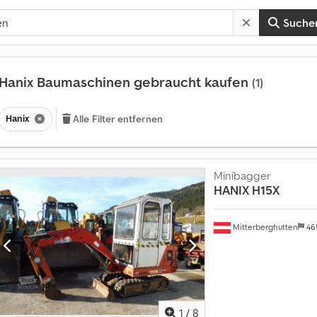
Suche
Hanix Baumaschinen gebraucht kaufen
(1)
Hanix
Alle Filter entfernen
Minibagger
HANIX
H15X
Mitterberghutten
46
1
/
8