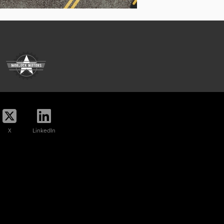
X
LinkedIn