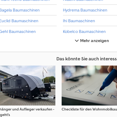
M
i
Bagela Baumaschinen
Hydrema Baumaschinen
l
l
Euclid Baumaschinen
Ihi Baumaschinen
i
o
Gehl Baumaschinen
Kobelco Baumaschinen
n
e
Mehr anzeigen
Grabenmeister Baumaschinen
Magni Baumaschinen
n
I
Hanix Minibagger
Mustang Baumaschinen
n
t
Das könnte Sie auch interess
e
Hanomag Baumaschinen
Neuson Baumaschinen
­
r
Hanomag Spezial-Baumaschinen
Putzmeister Baumaschinen
e
s
s
e
n
t
e
hänger und Auflieger verkaufen -
Checkliste für den Wohnmobilkau
n
geht's