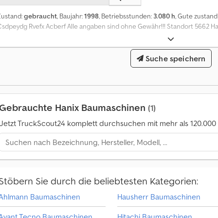
Zustand:
gebraucht
, Baujahr:
1998
, Betriebsstunden:
3.080 h
, Gute zustand 
Csdpeydg Rvefx Acberf Alle angaben sind ohne Gewähr!!! Standort 5662 Ha
Suche speichern
Gebrauchte Hanix Baumaschinen
(1)
Jetzt TruckScout24 komplett durchsuchen mit mehr als 120.00
A
n
m
e
h
r
Stöbern Sie durch die beliebtesten Kategorien:
a
l
Ahlmann Baumaschinen
Hausherr Baumaschinen
s
4
Avant Tecno Baumaschinen
Hitachi Baumaschinen