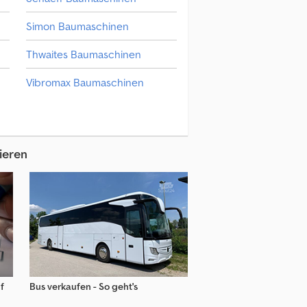
Simon Baumaschinen
Thwaites Baumaschinen
Vibromax Baumaschinen
Xcmg Baumaschinen
Zettelmeyer Baumaschinen
ieren
f
Bus verkaufen - So geht's