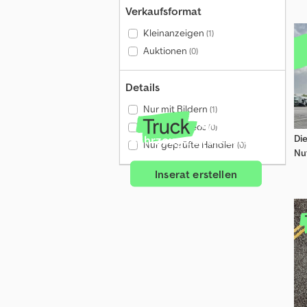
Verkaufsformat
Kleinanzeigen
(1)
Auktionen
(0)
Details
Nur mit Bildern
(1)
Nur mit Videos
(0)
Fahrzeug zu verkaufen?
Di
Nur geprüfte Händler
(0)
Nu
Inserat erstellen