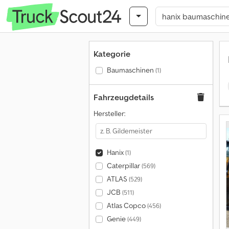
Kategorie
Baumaschinen
(1)
Fahrzeugdetails
Hersteller:
Hanix
(1)
Caterpillar
(569)
ATLAS
(529)
JCB
(511)
Atlas Copco
(456)
Genie
(449)