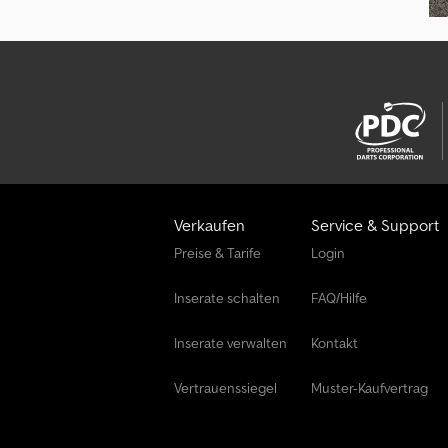
Verkaufen
Service & Support
Preise & Tarife
Login
Inserate schalten
FAQ/Hilfe
Inserate verwalten
Kontakt
Vertrauenssiegel
Muster-Kaufvertrag