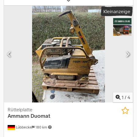
Verdichtungsarbeiten. Kompakte Bauweise, präzise Steuerung im
Kleinanzeige
Vor- und Rücklauf und 850 mm Arbeitsbreite ? ideal für Trassen,
Gräben und Flächenverdichtung. Ausstattung & Daten *
Hersteller: Ammann * Typ: APH 6085 (reversierbar) * Baujahr: 2022
* Basismaschine mit E-Starter * Farbschema: Ammann *
Arbeitsbreite: 850 mm * Masch.-Nr.: 3041810 Dedotuyw Tjpfx
Ankskr * Motor-Nr.: 1791122036063 Warum diese Maschine?*
Reversierfunktion für exaktes Manövrieren auf engem Raum * E-
Start für schnelles, zuverlässiges Anlassen * Robuste Ammann-
Qualität für den harten Baustelleneinsatz Hinweis: SONDERPREIS
? jetzt schnell anfragen.
1
/
4
Rüttelplatte
Ammann
Duomat
Lübbecke
180 km