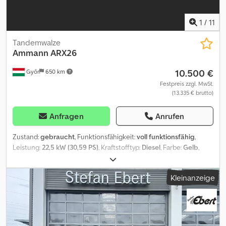
1
/
11
Tandemwalze
Ammann
ARX26
10.500 €
Győr
650 km
Festpreis zzgl. MwSt.
(13.335 € brutto)
Anfragen
Anrufen
Zustand:
gebraucht
, Funktionsfähigkeit:
voll funktionsfähig
,
Leistung:
22,5 kW (30,59 PS)
, Kraftstofftyp:
Diesel
, Farbe:
Gelb
,
Betriebsgewicht:
2.460 kg
, Baujahr:
2015
, Betriebsstunden:
516 h
,
Ammann ARX26 Baujahr: 2015 Kraftstoff: Diesel Gewicht: 2460 kg
Kleinanzeige
Leistung: 22,5 kW Max. Arbeitsbreite: 1,2 m Betriebsstunden: 516
Dkjdpfxoy Rxx Tj Ankor Transportabmessungen: 2330 x 1630 x
2550 mm Lagernd Beschreibung: Die Maschine befindet sich in
gutem Zustand, Motor und Hydraulik sind sehr sauber und
funktionieren einwandfrei. Der Preis ist NETTO für den Export. Bei