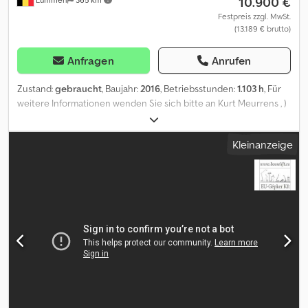
10.900 €
Festpreis zzgl. MwSt.
(13.189 € brutto)
Anfragen
Anrufen
Zustand:
gebraucht
, Baujahr:
2016
, Betriebsstunden:
1.103 h
, Für
weitere Informationen wenden Sie sich bitte an Kurt Meurrens , )
Dkjdpoyzwdvefx Ankor
Kleinanzeige