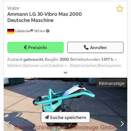
Walze
Ammann
LG 30-Vibro Max 2000
Deutsche Maschine
Lübbecke
180 km
Preisinfo
Anrufen
Zustand:
gebraucht
, Baujahr:
2000
, Betriebsstunden:
1.017 h
, =
Weitere Optionen und Zubehör = - Elektronisches Bremssystem
(EBS) = Anmerkungen = Origin: German edition Ammann LG 30-
Vibro Max 2000 Deutsche Maschine Informationen auf Deutsch
Kleinanzeige
Ammann Walze Typ:G 30 Vibro Max 2000 Circa 1017 Stunden Für
weitere Fragen stehen wir Ihnen gerne zur Verfügung
Abwicklung Gerne erwarten wir Sie zur Beratung
Vertragsunterzeichnung oder Fahrzeugabholung bei uns im
Autohaus. Bitte vereinbaren Sie einen Termin Wenn Sie nicht zu
uns ins Autohaus kommen können bieten wir Ihnen die
Suche speichern
komplette Abwicklung per Telefon/E-Mail/WhatsApp/Fax an Auf
Wunsch liefern wir Ihnen Ihr neues Fahrzeug direkt vor Ihre Tür