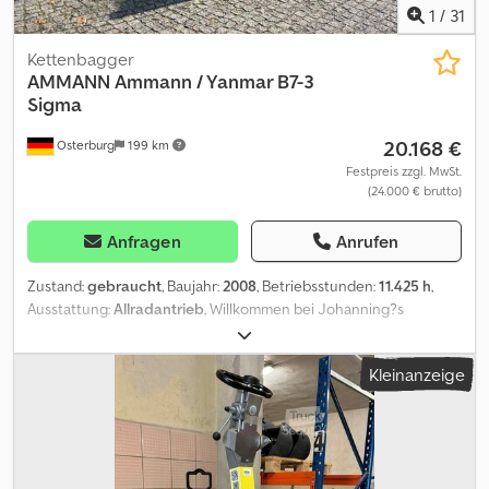
1
/
31
Kettenbagger
AMMANN
Ammann / Yanmar B7-3
Sigma
20.168 €
Osterburg
199 km
Festpreis zzgl. MwSt.
(24.000 € brutto)
Anfragen
Anrufen
Zustand:
gebraucht
, Baujahr:
2008
, Betriebsstunden:
11.425 h
,
Ausstattung:
Allradantrieb
, Willkommen bei Johanning?s
Nutzfahrzeuge, Ihrem Spezialist für junge und exklusive
Nutzfahrzeuge & Baumaschinen. SOFORT verfügbar! Lieferung
Kleinanzeige
möglich. Finanzierung möglich. Standort: 39606 Osterburg
DEUTSCHE MASCHINE 1 HAND! ?v=IPLWMPg6KNY Anbauteile
Extra auf Anfrage. UVV Februar 2025 ! Yanmar B7-3 Sigma -
Verstellausleger -Schnellwechsler MS08 -Tieflöffel -
Grabenraumlöffel -Greifer Betriebsstunden : 11.425h Baujahr: 2008