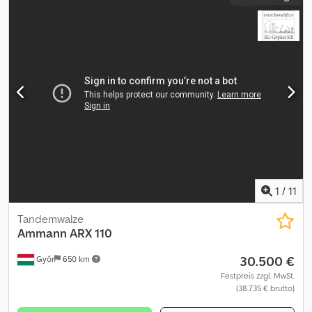
1
/
11
Tandemwalze
Ammann
ARX 110
30.500 €
Győr
650 km
Festpreis zzgl. MwSt.
(38.735 € brutto)