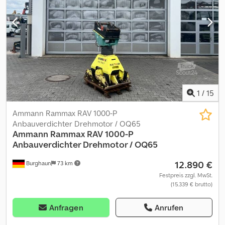
Fragen zu dieser Maschine schreiben Sie mir bitte eine E-Mail.
Wir sprechen: - Englisch - Deutsch - Ungarisch
1
/
15
Ammann Rammax RAV 1000-P
Anbauverdichter Drehmotor / OQ65
Ammann
Rammax RAV 1000-P
Anbauverdichter Drehmotor / OQ65
12.890 €
Burghaun
73 km
Festpreis zzgl. MwSt.
(15.339 € brutto)
Anfragen
Anrufen