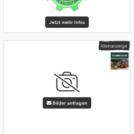
die Möglichkeit einer digitalen Fahrzeugbewertung anhand Ihrer
Fahrzeugbilder auch ohne Autohausbesuch Dodpfxjxt T U Ee
Ankekr Unser spezialisiertes Ankauf Team bietet Ihnen einen
garantierten Höchstpreis Auf Wunsch liefern wir Ihnen Ihren
Jetzt mehr Infos
neuen „Gebrauchten“ deutschlandweit direkt vor die Haustür
und nehmen Ihren Gebrauchtwagen mit zurück * Finanzierung -
Leasing Direkte Zusage und Altkreditablösung Ihr spezieller
Partner für PKW Transporter ,Nutzfahrzeuge und Baumaschinen
Kleinanzeige
ITC Gmbh & Co KG Internet Preisschildern und Bildern sind
unverbindliche Beschreibungen und dienen nicht als
zugesicherte Eigenschaften. Der Verkäufer übernimmt keine
Haftung/ Gewährleistung für Tipp- und Datenübermittlungsfehler.
Aufgeführte Ausstattungen sind ggfs. gesondert zu prüfen von
Käer Angebot ist generell ohne neuer TÜV Abnahme gerne
unterbreiten wir ihnen ein Angebot unser Partnerwerkstatt.
Irrtum und Zwischenverkauf vorbehalten = Weitere
Informationen = Verkaufspreis: € 2.300, US$ 2.667
Bilder anfragen