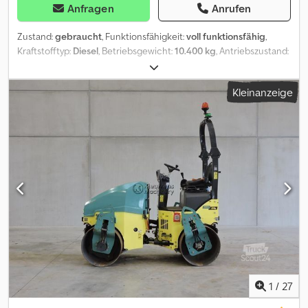
Anfragen
Anrufen
Zustand:
gebraucht
, Funktionsfähigkeit:
voll funktionsfähig
,
Kraftstofftyp:
Diesel
, Betriebsgewicht:
10.400 kg
, Antriebszustand:
80 %
, Baujahr:
2017
, Betriebsstunden:
3.251 h
, Ammann ARX 110
Baujahr: 2017 Kraftstoff: Diesel Eigengewicht: 10.400 kg Leistung:
Kleinanzeige
74,4 kW Max. Arbeitsbreite: 1,68 m Betriebsstunden: 3.251
Transportabmessungen: 4.720 x 1.800 x 3.000 mm Verfügbarkeit:
auf Lager Beschreibung: Die Maschine befindet sich in einem
guten Zustand, Motor und Hydraulikanlage sind sehr sauber und
funktionieren einwandfrei. Der Preis versteht sich als Netto-
Export. Für Rückfragen zur Maschine schreiben Sie mir bitte eine
E-Mail. Dodpfxewhctce Ankokr Wir sprechen: - Englisch -
Deutsch - Ungarisch
1
/
27