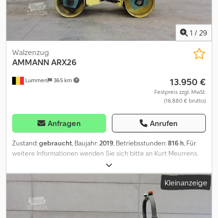
1
/
29
Walzenzug
AMMANN
ARX26
13.950 €
Lummen
365 km
Festpreis zzgl. MwSt.
(16.880 € brutto)
Anfragen
Anrufen
Zustand:
gebraucht
, Baujahr:
2019
, Betriebsstunden:
816 h
, Für
weitere Informationen wenden Sie sich bitte an Kurt Meurrens.
Dedpfxjy Skigo Ankskr
Kleinanzeige