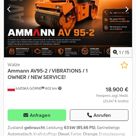
1
/
15
Walze
Ammann
AV95-2 / VIBRATIONS / 1
OWNER / NEW SERVICE!
18.900 €
ŁAZISKA GÓRNE
602 km
Festpreis zzgl. MwSt.
(23.247 € brutto)
Anfragen
Anrufen
Zustand:
gebraucht
, Leistung:
63 kW (85,66 PS)
, Getriebetyp:
Automatisch
, Kraftstofftyp:
Diesel
, Farbe:
Orange
, Erstzulassung: