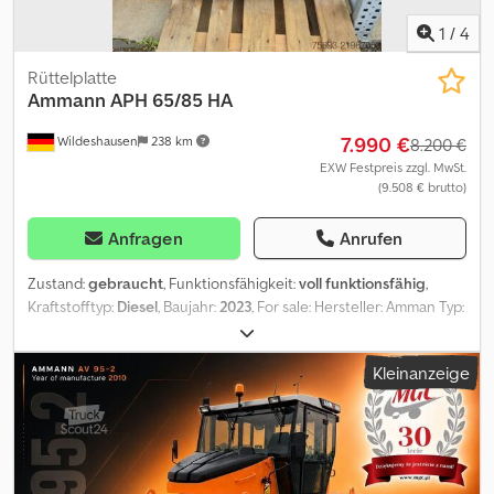
1
/
4
Rüttelplatte
Ammann
APH 65/85 HA
7.990 €
Wildeshausen
238 km
8.200 €
EXW Festpreis zzgl. MwSt.
(9.508 € brutto)
Anfragen
Anrufen
Zustand:
gebraucht
, Funktionsfähigkeit:
voll funktionsfähig
,
Kraftstofftyp:
Diesel
, Baujahr:
2023
, For sale: Hersteller: Amman Typ:
APH65/85 HA Seriennr.: 3055173 Dkedjy Tpgajpfx Anker Baujahr:
2023 Verfügbarkeit: Kurzfristig Lieferbedingungen: EXW 33415
Kleinanzeige
Verl, Deutschland