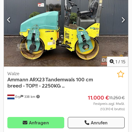
1
/
15
Walze
Ammann
ARX23 Tandemwals 100 cm
breed - TOP!! - 2250KG ...
11.000 €
Erp
338 km
11.250 €
Festpreis zzgl. MwSt.
(13.310 € brutto)
Anfragen
Anrufen