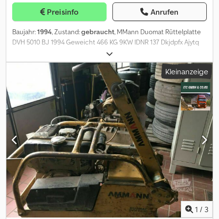
Preisinfo
Anrufen
Baujahr:
1994
, Zustand:
gebraucht
, MMann Duomat Rüttelplatte
DVH 5010 BJ 1994 Geweicht 466 KG 9KW IDNR 137 Dkjdpfx Ajytq
Iqonker = Weitere Informationen = Farbe: Gelb Leistung: 9 kW (12
PS) Verkaufspreis: € 1.490, US$ 1.733
Kleinanzeige
1
/
3