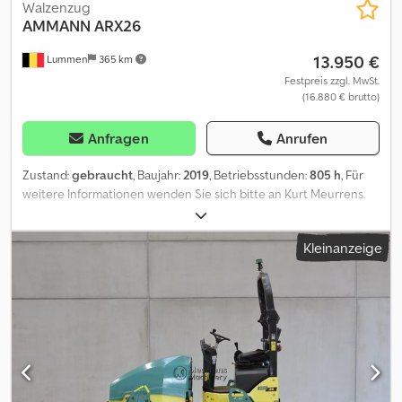
Walzenzug
AMMANN
ARX26
13.950 €
Lummen
365 km
Festpreis zzgl. MwSt.
(16.880 € brutto)
Anfragen
Anrufen
Zustand:
gebraucht
, Baujahr:
2019
, Betriebsstunden:
805 h
, Für
weitere Informationen wenden Sie sich bitte an Kurt Meurrens.
Dsdpfxoymvvas Ankekr
Kleinanzeige