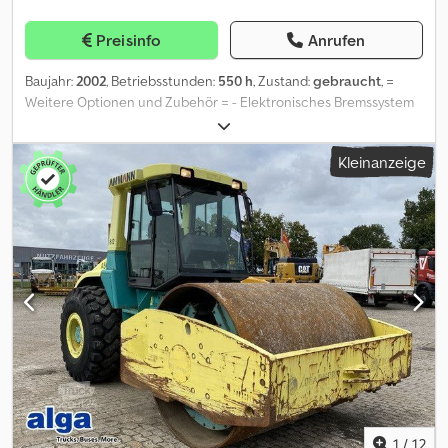
3,0 m Vibration: Ja Fahrgeschwindigkeit: 12 km/h
Vibrationsfrequenz: 50 Hz Walzenbreite: 1,68 m
Preisinfo
Anrufen
Walzendurchmesser: 1,22 m Außenwenderadius: 4,5 m Statische
lineare Belastung: 50 kg/cm Modellreihe: AV Motorenhersteller:
Baujahr:
2002
, Betriebsstunden:
550 h
, Zustand:
gebraucht
, =
Cummins Motortyp: 4BT3.3C85 Motorleistung: 63 kW Maximale
Weitere Optionen und Zubehör = - Elektronisches Bremssystem
Drehzahl: 2200 U/min ===== AUSSTATTUNG: Radio, Heizung,
(EBS) = Anmerkungen = Dkodpfxsxt Tf Dj Anker Ammann
Scheibenwischer, Sichtfenster, Walze Sprühgerät, Vibrationen
Rüttelplatte AVP 3020 Ammann AVP 3020 Rüttelplatte aus BJ
vorne/hinten. ===== Der angegebene Preis gilt für
Kleinanzeige
2005 circa 515 Stunden IDNR 996 Gerne erwarten wir Sie zur
Exportverkäufe und Geschäftskunden. Attraktive Rabatte für
Beratung Vertragsunterzeichnung oder Fahrzeugabholung bei
Privatkunden. Bitte kontaktieren Sie uns telefonisch, um das
uns im Autohaus. Bitte vereinbaren Sie einen Termin Wenn Sie
beste Angebot zu erhalten. Für entschlossene Kunden erstellen
nicht zu uns ins Autohaus kommen können bieten wir Ihnen die
wir gerne: ein detailliertes Video zur Maschinenpräsentation,
komplette Abwicklung per Telefon/E-Mail/WhatsApp/Fax an Auf
einen Computertest, eine Farbmessung. Dies ermöglicht einen
Wunsch liefern wir Ihnen Ihr neues Fahrzeug direkt vor Ihre Tür
sicheren Kauf aus der Ferne. Selbstverständlich sind auch
Das bedeutet für Sie bester Preis maximale Sicherheit und
persönliche Besichtigungen möglich. = Weitere Informationen =
Bequemlichkeit beim ahlungnahme Sehr gerne nehmen wir Ihren
Zylinderzahl: 4 Leergewicht: 9.500 kg Abmessungen (L x B x H): 430
Gebrauchtwagen in Zahlung Wir bieten Ihnen die Möglichkeit
x 190 x 300 cm Motortyp: Cummins in-line Garantie: 6 Monate
einer digitalen Fahrzeugbewertung anhand Ihrer Fahrzeugbilder
auch ohne Autohausbesuch Unser spezialisiertes Ankauf Team
bietet Ihnen einen garantierten Höchstpreis Auf Wunsch liefern
wir Ihnen Ihren neuen „Gebrauchten“ deutschlandweit direkt vor
die Haustür und nehmen Ihren Gebrauchtwagen mit
1
/
12