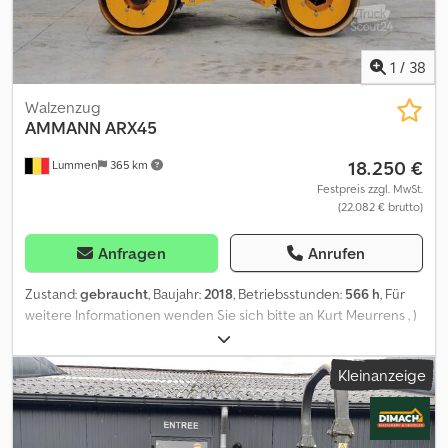
1
/
38
Walzenzug
AMMANN
ARX45
18.250 €
Lummen
365 km
Festpreis zzgl. MwSt.
(22.082 € brutto)
Anfragen
Anrufen
Zustand:
gebraucht
, Baujahr:
2018
, Betriebsstunden:
566 h
, Für
weitere Informationen wenden Sie sich bitte an Kurt Meurrens , )
Djdpfxozl Nkas Ankjkr
Kleinanzeige