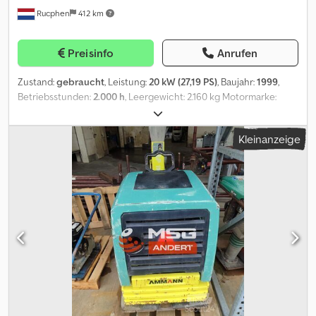
Rucphen
412 km
und Servicepartner. Wir sind offizieller Mercedes-Benz Vertriebs-
und Servicepartner. Wir sind offizieller Iveco Vertriebs- und
Servicepartner. Außerdem sind wir mit 800 Gebrauchtfahrzeugen
Preisinfo
Anrufen
einer der größten Nutzfahrzeughändler in Deutschland. Irrtümer
und Zwischenverkauf vorbehalten! Interne-Nr.: 506CA9 = Weitere
Zustand:
gebraucht
, Leistung:
20 kW (27,19 PS)
, Baujahr:
1999
,
Informationen = Neu: Nein Verwendungszweck: Bauwesen
Betriebsstunden:
2.000 h
, Leergewicht: 2.160 kg Motormarke:
Wenden Sie sich an Marius Herden, um weitere Informationen zu
yanmar Dksdpfxev Dfnps Ankjr Wenden Sie sich an J.A.J. Jansen,
erhalten.
um weitere Informationen zu erhalten.
Kleinanzeige