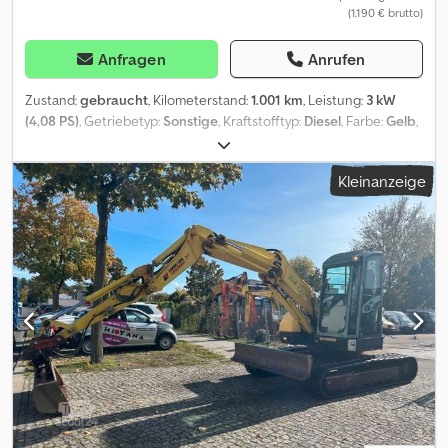
(1.190 € brutto)
Anfragen
Anrufen
Zustand:
gebraucht
, Kilometerstand:
1.001 km
, Leistung:
3 kW
(4,08 PS)
, Getriebetyp:
Sonstige
, Kraftstofftyp:
Diesel
, Farbe:
Gelb
,
Leergewicht:
111 kg
, Erstzulassung:
01/2006
, Baujahr:
2006
,
Fahrerkabine:
Sonstige
, Fahrzeugstandort: Bovenden, Hatz
Kleinanzeige
Dieselmotor! ZUBEHÖRANGABEN OHNE GEWÄHR, Änderungen,
Zwischenverkauf und Irrtümer vorbehalten! Dkodpjxy Sw Sofx
Ankjr - .