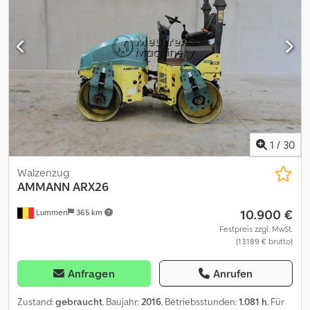
1
/
30
Walzenzug
AMMANN
ARX26
10.900 €
Lummen
365 km
Festpreis zzgl. MwSt.
(13.189 € brutto)
Anfragen
Anrufen
Zustand:
gebraucht
, Baujahr:
2016
, Betriebsstunden:
1.081 h
, Für