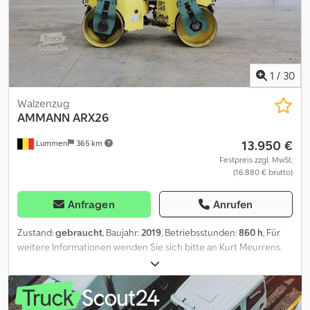
1
/
30
Walzenzug
AMMANN
ARX26
13.950 €
Lummen
365 km
Festpreis zzgl. MwSt.
(16.880 € brutto)
Anfragen
Anrufen
Zustand:
gebraucht
, Baujahr:
2019
, Betriebsstunden:
860 h
, Für
weitere Informationen wenden Sie sich bitte an Kurt Meurrens.
Dodpfsymvuvox Ankskr