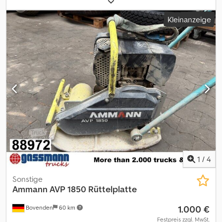
Nettopreis: 2.500 EUR Mwst. 19 % Bruttopreis: 2.975 EUR Irrtümer
und Zwischenverkauf vorbehalten! Dodpfxozii U Hs Ankskr
Kleinanzeige
Weitere Informationen Typ: Rüttelplatte Motormarke: Hatz
Wenden Sie sich an Philip Müller , , p-), um weitere Informationen
zu erhalten.----Information in English Type: Vibratory plate Make
of engine: Hatz Rental currency: EUR Please contact Philip Müller ,
, p-) for more information
1
/
4
Sonstige
Ammann
AVP 1850 Rüttelplatte
1.000 €
Bovenden
60 km
Festpreis zzgl. MwSt.