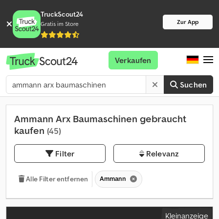
TruckScout24
Zur App
Gratis im Store
Verkaufen
Suchen
Ammann Arx Baumaschinen gebraucht
kaufen
(45)
Filter
Relevanz
Ammann
Alle Filter entfernen
Kleinanzeige