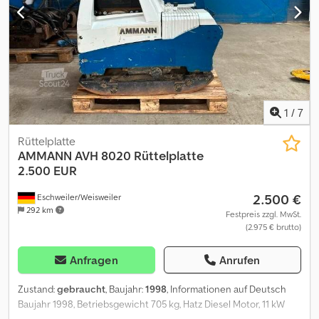
oder Leasingangebot. Dksdpfx Ajzc Thlenkor Bitte sprechen Sie
uns an!
1
/
7
Rüttelplatte
AMMANN
AVH 8020 Rüttelplatte
2.500 EUR
2.500 €
Eschweiler/Weisweiler
292 km
Festpreis zzgl. MwSt.
(2.975 € brutto)
Anfragen
Anrufen
Zustand:
gebraucht
, Baujahr:
1998
, Informationen auf Deutsch
Baujahr 1998, Betriebsgewicht 705 kg, Hatz Diesel Motor, 11 kW