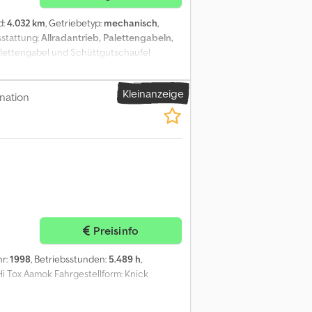
d:
4.032 km
, Getriebetyp:
mechanisch
,
sstattung:
Allradantrieb, Palettengabeln,
Palettengabel und Schüttgutschaufel
iheit und Genauigkeit der hier gemachten
st ausgeschlossen. Es können Abweichungen
Kleinanzeige
 weisen darauf hin, dass der Gegenstand
nation
hrzeug in seinem tatsächlichen Zustand
Preisinfo
hr:
1998
, Betriebsstunden:
5.489 h
,
Hi Tox Aamok Fahrgestellform: Knick