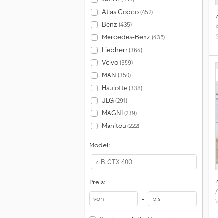
Atlas Copco
(452)
Benz
(435)
K
Mercedes-Benz
(435)
Liebherr
(364)
Volvo
(359)
MAN
(350)
s
Haulotte
(338)
JLG
(291)
MAGNI
(239)
Manitou
(222)
Modell:
Preis:
-