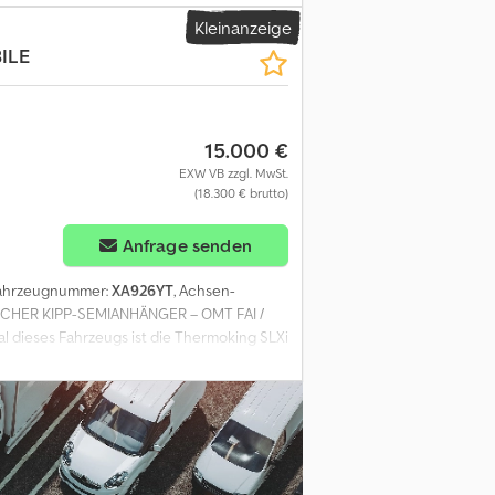
Kleinanzeige
ILE
15.000 €
EXW VB zzgl. MwSt.
(18.300 € brutto)
Anfrage senden
Fahrzeugnummer:
XA926YT
, Achsen-
SCHER KIPP-SEMIANHÄNGER – OMT FAI /
 dieses Fahrzeugs ist die Thermoking SLXi
, garantiert sie sorgenfreie Einsatzjahre
stell ist mit einer vollständigen Kippanlage
nsatzmöglichkeiten deutlich erweitert. Der
 den Transport von Schüttgütern. ✅
re Einfüllöffnungen für Schüttgut ✅
 Februar 2025 (verlängerbar) Eine