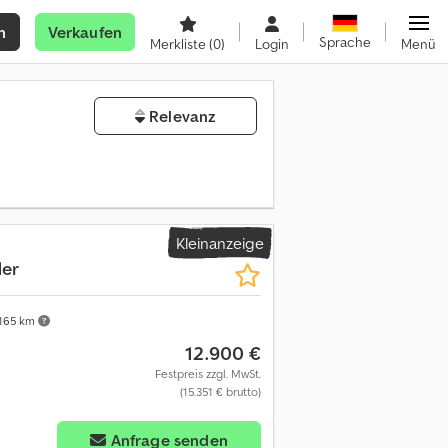
n
Verkaufen
Sprache
Merkliste
(0)
Login
Menü
Relevanz
Kleinanzeige
der
165 km
12.900 €
Festpreis zzgl. MwSt.
(15.351 € brutto)
Anfrage senden