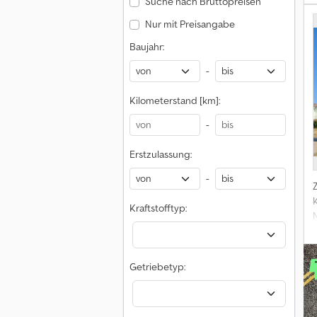
Suche nach Bruttopreisen
Nur mit Preisangabe
Baujahr:
-
Kilometerstand [km]:
-
Erstzulassung:
-
Kraftstofftyp:
—
Getriebetyp: