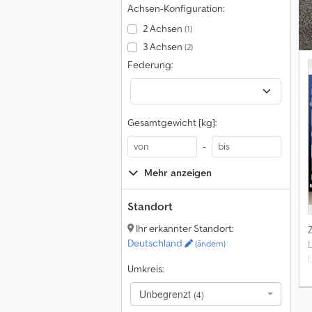
Achsen-Konfiguration:
2 Achsen
(1)
3 Achsen
(2)
Federung:
Gesamtgewicht [kg]:
-
Mehr anzeigen
Standort
Ihr erkannter Standort:
Deutschland
(ändern)
Umkreis:
Unbegrenzt
(4)