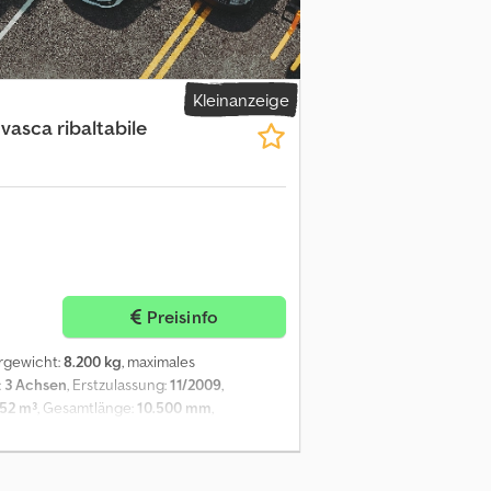
s Fahrzeug zu einem wettbewerbsfähigen
9.900 + MwSt. — Verhandelbar. Besichtigung
Kleinanzeige
vasca ribaltabile
Preisinfo
ergewicht:
8.200 kg
, maximales
:
3 Achsen
, Erstzulassung:
11/2009
,
52 m³
, Gesamtlänge:
10.500 mm
,
Silber
, Anhängerbremse:
Anhänger
lieger mit 52 m³ Alumulde, 3 Achsen mit
lumulde mit wasserdichter heckklappe und