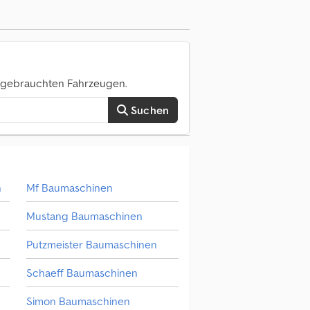
deck Cramaro, sehr guter Zustand, Baujahr
cedpfx Aey H Nnqjamjk
0 gebrauchten Fahrzeugen.
Suchen
n
Mf Baumaschinen
Mustang Baumaschinen
Putzmeister Baumaschinen
Schaeff Baumaschinen
Simon Baumaschinen