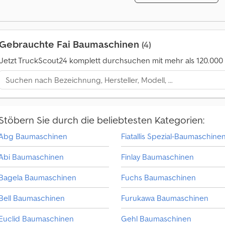
Schwenk- sowie Fahnenverschluss, Luftfederung, elektrisches Schiebever
2009, Alufelgen, TÜV bis 31.03.2027 – HÄNDLER INTERDRIVE SRL – PARMA D
Gebrauchte Fai Baumaschinen
(4)
Jetzt TruckScout24 komplett durchsuchen mit mehr als 120.00
A
n
m
e
h
r
Stöbern Sie durch die beliebtesten Kategorien:
a
l
Abg Baumaschinen
Fiatallis Spezial-Baumaschine
s
4
Abi Baumaschinen
Finlay Baumaschinen
M
i
Bagela Baumaschinen
Fuchs Baumaschinen
l
l
Bell Baumaschinen
Furukawa Baumaschinen
i
o
Euclid Baumaschinen
Gehl Baumaschinen
n