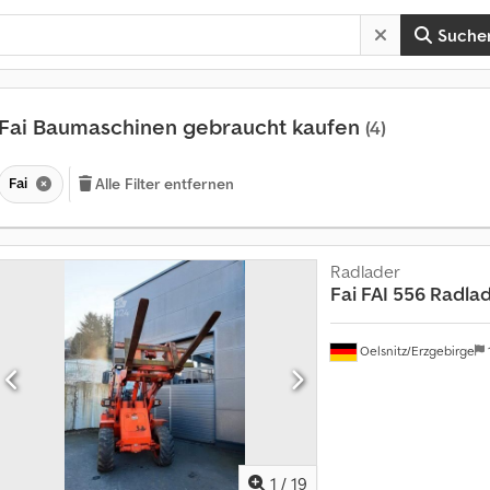
Suche
Fai Baumaschinen gebraucht kaufen
(4)
Fai
Alle Filter entfernen
Radlader
Fai
FAI 556 Radla
Oelsnitz/Erzgebirge
1
/
19