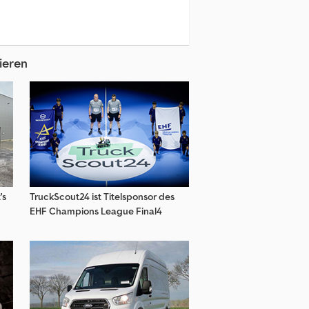
n
Tadano Baumaschinen
Zettelmeyer Baumaschinen
ieren
's
TruckScout24 ist Titelsponsor des
EHF Champions League Final4