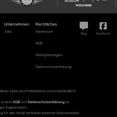
e
t
a
u
Unternehmen
Rechtliches
s
w
Jobs
Impressum
Blog
Facebook
ä
AGB
h
l
Marktplatzregeln
e
n
Datenschutzerklärung
E
i
n
ieser Seite sind freibleibend und unverbindlich!
z
e
e unsere
AGB
und
Datenschutzerklärung
an.
l
gen Eigentümern.
i
ür den Inhalt verlinkter externer Internetseiten.