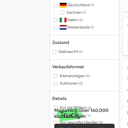
Deutschland
(1)
Sachsen
(1)
Italien
(2)
Niederlande
(1)
Zustand
Gebraucht
(4)
Verkaufsformat
Kleinanzeigen
(4)
Auktionen
(0)
Details
Nur mit Bildern
(4)
Monatlich über 140.000
Nur mit Videos
(0)
Kaufanfragen
Nur geprüfte Händler
(0)