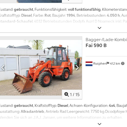
Zustand:
gebraucht
, Funktionsfähigkeit:
voll funktionsfähig
, Kilometerstan
raftstofftyp:
Diesel
, Farbe:
Rot
, Baujahr:
1994
, Betriebsstunden:
4.050 h
, Au
Standard-Schaufel
, 4032 Betriebsstunden Dodpfx Aszrl D Noameck inkl. 
Zwischenverkauf vorbehalten - alle Angaben sind unverbindlich. Fehlerfre
Angaben sind nicht garantiert. Eine Gewährleistung und /oder Haftung i
von der oben angeführten Beschreibung nicht ausgeschlossen werden. Wir
Bagger-/Lade-Kombi
Fai
590 B
eines zum Abschluss kommenden Kaufvertrages ausschließlich das Kraftfa
ein wird.
Rucphen
412 km
1
/
15
Zustand:
gebraucht
, Kraftstofftyp:
Diesel
, Achsen-Konfiguration:
4x4
, Bauja
Ausstattung:
Allradantrieb
, Antrieb: Rad Leergewicht: 7.750 kg Dcodpfoyw 
Wenden Sie sich an J.A.J. Jansen, um weitere Informationen zu erhalten.