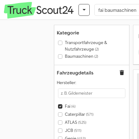
Kategorie
Transportfahrzeuge &
Nutzfahrzeuge
(2)
Baumaschinen
(2)
Fahrzeugdetails
Hersteller:
Fai
(4)
Caterpillar
(571)
ATLAS
(525)
JCB
(511)
Genie
(453)