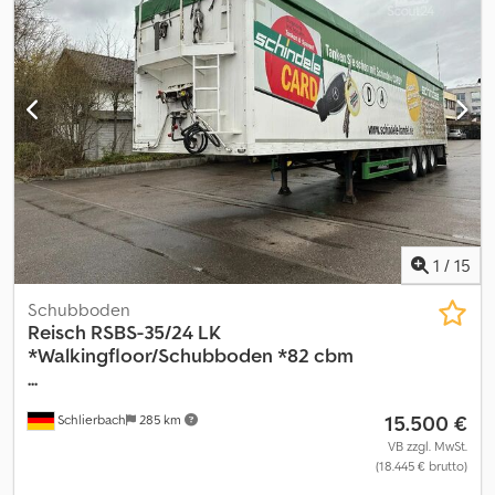
Smartboard Dodpfx Abszb Ix Noqjkr ABS ALCOA - Felgen
Bereifung: 385/65 R 22.5 Profiltiefe 17/13 10/10 6/6 mm GG.: 35.000
kg Leergewicht: 8.200 kg Gesamtlänge: 14.050 mm Innenmaße:
13.3700 x 2.470 x 2.720 mm (LxBxH) - deutscher Auflieger! - 1. Hand
- HU: : auf Wunsch und gg. Aufpreis neu! Irrtümer und
Zwischenverkauf vorbehaltlich!
1
/
15
Schubboden
Reisch
RSBS-35/24 LK
*Walkingfloor/Schubboden *82 cbm
...
15.500 €
Schlierbach
285 km
VB zzgl. MwSt.
(18.445 € brutto)