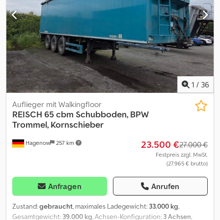
Deutsch, English, Spanish, Polnisch, Ukrainisch, Russisch,
Bulgarisch. ----.
1
/
36
Auflieger mit Walkingfloor
REISCH
65 cbm Schubboden, BPW
Trommel, Kornschieber
23.500 €
Hagenow
257 km
27.000 €
Festpreis zzgl. MwSt.
(27.965 € brutto)
Anfragen
Anrufen
Zustand:
gebraucht
, maximales Ladegewicht:
33.000 kg
,
Gesamtgewicht:
39.000 kg
, Achsen-Konfiguration:
3 Achsen
,