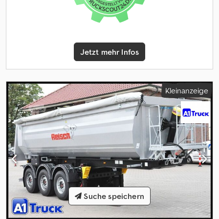
Staukasten / Werkzeugkasten * Stahlkippmulde * Podest *
Rollplane * Federung: Luft * Gesamtgewicht: 39.000 kg *
Leergewicht: 6.180 kg * Nutzlast: 32.820 kg * zul. Gesamtgewicht:
39.000 kg * Achshersteller: SAF% * Reifenzustand 1. Achse: 100%
-- 100% - Reifengröße: 385/65 R22,5 * Reifenzustand 2. Achse:
Jetzt mehr Infos
100% -- 100% - Reifengröße: 385/65 R22,5 * Reifenzustand 3.
Achse: 100% -- 100% - Reifengröße: 385/65 R22,5 * Reifengrößen:
385/65 R22,5 * Innenmaße: L=7400 mm, B=2550 mm, H=1550 mm *
Innenvolumen*: 29qm * Palettenstellplätze: 18 * Reisch
Kleinanzeige
Steelpipe-R 26m³ * Neu * Garantie ab Erstzulassung *
Innenklappe * Aufsattelhöhe 1200mm * Hyva 250 bar Kippstempel
* Boden 5mm Seitenwände 4mm * Hardox 450 * SAF Stützen * 6x
Dunlop Bereifung * Manometer * Rollplane 900g/m²
Haftungsausschluss: Änderungen, Zwischenverkauf und Irrtümer
vorbehalten Weitere Bilder und Videos finden Sie bei uns auf
unserer Homepage. Unser umfangreicher Service umfasst z.B.: *
Ankauf / Verkauf / Vermietung von Nutzfahrzeugen * Schnelle
unkomplizierte Finanzierungen * Beantragen aller (Export-)
Dokumente * Bestellung von Exportkennzeichen /
Suche speichern
Zollkennzeichen * Fahrzeugaufbereitung: Neue Planen,
Beschriftungen, Lackierungen etc. * Professionelle Verladung /
Ladungssicherung * TüV-Abnahmen, Zulassungsservice *