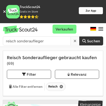
TruckScout24
Zur App
Gratis im Store
Verkaufen
Suchen
Reisch Sonderauflieger gebraucht kaufen
(69)
Filter
Relevanz
Reisch
Alle Filter entfernen
Kleinanzeige