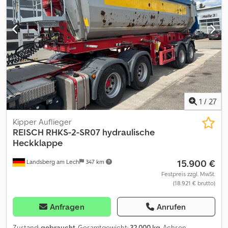
Luftfederung mit Hebe- Senkvorrichtung, Ein-Aus-Schalter für
Kipperabsenkung, Liftachse, Fahrzeug kann mit Werbung beklebt
und/oder beschriftet sein SI87128 Dksdpszlwrxefx Abqjr Unser
Angebot ist generell ohne neue TÜV-Abnahme. Falls neue TÜV-
Abnahme erwünscht, unterbreiten wir Ihnen gerne ein Angebot
unserer Partnerwerkstätten! Fahrzeug kann mit Werbung
beklebt und/oder beschriftet sein. Es gelten unsere allgemeinen
Liefer- und Zahlungsbedingungen. Gerne erstellen wir Ihnen für
dieses Objekt ein Finanzierungs- oder Leasingangebot. Bitte
sprechen Sie uns an!
1
/
27
Kipper Auflieger
REISCH
RHKS-2-SR07 hydraulische
Heckklappe
15.900 €
Landsberg am Lech
347 km
Festpreis zzgl. MwSt.
(18.921 € brutto)
Anfragen
Anrufen
Zustand:
gebraucht
, Gesamtgewicht:
32.000 kg
, Achsen-