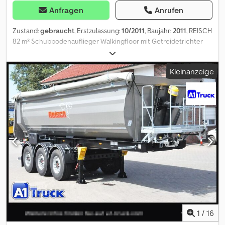
Anfragen
Anrufen
Zustand:
gebraucht
, Erstzulassung:
10/2011
, Baujahr:
2011
, REISCH
82 m³ Schubbodenauflieger Walkingfloor mit Getreidetrichter
BODEN: SEHR GUTER ZUSTAND! ● Aufbau: Vollaluminium ●
Rahmen: Stahl Dksdpfx Abjyutyreqer ● 82 m³ Volumen ● 3 x BPW-
Kleinanzeige
ECO Plus Achsen ● luftgefedert ● Liftachse ● Hebe- /Senkanlage
● Scheibenbremsen ● Podest ● Getreidetrichter -und Schieber
hinten ● Rollplane ● ALU-Schiebewand ● hydr. Verriegelung ●
WABCO - Smartboard ● ABS ● ALCOA - Felgen ● Bereifung:
385/65 R 22.5 ● GG.: 35.000 kg ● Leergewicht: 7.700 kg! ●
Gesamtlänge: 14.050 mm ● Innenmaße (incl. Getreidetrichter) :
12.600 x 2.470 x 2.510 mm - deutscher Auflieger! - 1. Hand! - TÜV /
HU: : neu! Irrtümer und Zwischenverkauf vorbehaltlich! = Weitere
Informationen = Zuladung: 1 kg Wenden Sie sich an Joannis
Arpantzanis oder Kai Bühler, um weitere Informationen zu
erhalten.
1
/
16