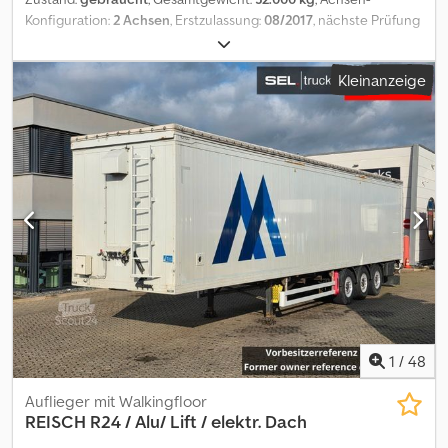
Konfiguration:
2 Achsen
, Erstzulassung:
08/2017
, nächste Prüfung
(TÜV):
06/2027
, Leergewicht 6390 kg Hydraulische Heckklappe
Dksdpfezp T A Uex Abqor Luftfederung Liftachse SAF Achsen mit
Kleinanzeige
Trommelbremse ABS Klappbarer Unterfahrschutz Rüttler
1
/
48
Auflieger mit Walkingfloor
REISCH
R24 / Alu/ Lift / elektr. Dach