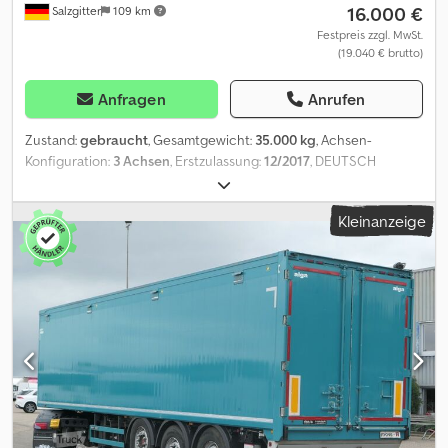
16.000 €
Salzgitter
109 km
Festpreis zzgl. MwSt.
(19.040 € brutto)
Anfragen
Anrufen
Zustand:
gebraucht
, Gesamtgewicht:
35.000 kg
, Achsen-
Konfiguration:
3 Achsen
, Erstzulassung:
12/2017
, DEUTSCH
Besuchen Sie unsere Webseite , wo Sie unseren kompletten
Fahrzeugbestand mit vielen weiteren Fotos und Informationen in
Kleinanzeige
mehreren Sprachen finden. SEL 8257 (07.2027 / 01.2027) Reish R24
Alu-Felgen / Liftachse (nur Holzprodukte gefahren) deutsche
Zulassung / 1. Hand EZ: 14.12.2017 . (kg): 39.000 . (kg): 35.000
Leergewicht (kg): 7.000-8.500 FIN: W09108335HHR30036 HU:
11.2025 / SP: 05.2026 BEREIFUNG UND ACHSEN: Bereifung: 385/65 R
22,5 Achsenkonfiguration: 3 Achsen BPW 1. Liftachse
Luftfederung Scheibenbremse Alu-Felgen AUFBAU Innenmaß:
Höhe (m): 2,79 (2,48) Breite (m): 2,47 Länge (m): 13,52 Elektrisches
Dach ANDERE SPEZIFIKATIONEN: Vorbesitzerreferenz digital
gelöscht FAHRZEUGUNTERLAGEN: Schein Brief COC M. BUFANO
m. (Italiano, English, Deutsch) J. CORDEIRO j. (Português, Español,