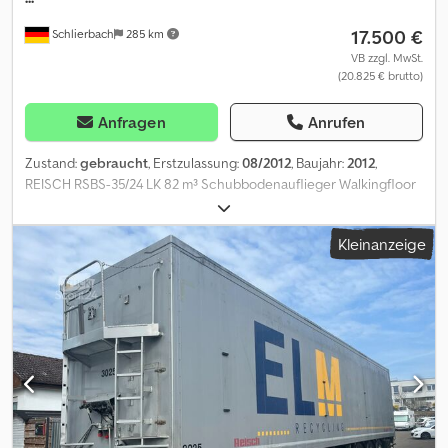
17.500 €
Schlierbach
285 km
VB zzgl. MwSt.
(20.825 € brutto)
Anfragen
Anrufen
Zustand:
gebraucht
, Erstzulassung:
08/2012
, Baujahr:
2012
,
REISCH RSBS-35/24 LK 82 m³ Schubbodenauflieger Walkingfloor
mit Getreidetrichter BODEN: SEHR GUTER ZUSTAND! ● Aufbau:
Vollaluminium ● Rahmen: Stahl ● 82 m³ Volumen ● 3 x BPW- ECO
Kleinanzeige
Plus Achsen ● luftgefedert ● Liftachse ● Hebe- /Senkanlage ●
Scheibenbremsen ● Podest ● Getreidetrichter -und Schieber
hinten ● Rollplane ● ALU-Schiebewand ● hydr. Verriegelung ●
WABCO - Smartboard ● ABS ● ALCOA - Felgen ● Bereifung:
385/65 R 22.5 ● Reifenprofil: 14/13 * 9/13 * 5/13 ● GG.: 35.000 kg ●
Leergewicht: 7.750 kg! ● Gesamtlänge: 14.050 mm ● Innenmaße
(incl. Getreidetrichter) : 12.600 x 2.470 x 2.510 mm - deutscher
Auflieger! - 1. Hand! - TÜV / HU: : neu! Irrtümer und
Zwischenverkauf vorbehaltlich! Djdpfx Ajyutyxobqskr = Weitere
Informationen = Wenden Sie sich an Joannis Arpantzanis oder Kai