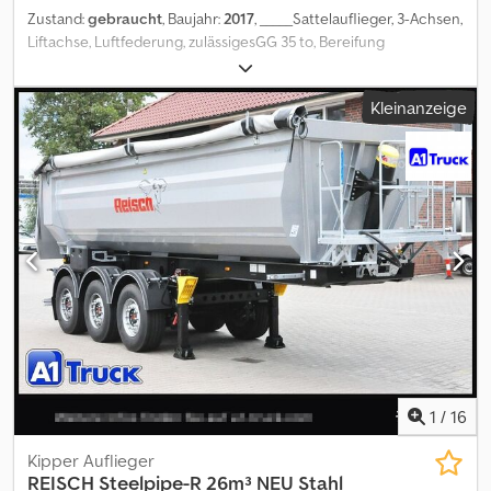
Zustand:
gebraucht
, Baujahr:
2017
, _____Sattelauflieger, 3-Achsen,
Liftachse, Luftfederung, zulässigesGG 35 to, Bereifung
385/65R22.5,Lagerort:Kunde Dkedozmk N Hspfx Abqsr
Kleinanzeige
1
/
16
Kipper Auflieger
REISCH
Steelpipe-R 26m³ NEU Stahl