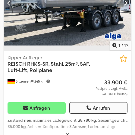
Gewähr. Es gelten unsere ? Allgemeinen und ausgelegten
Geschäftsbedingungen?. Gerichtsstand für beide Seiten bis zu
einem Streitwert bis ¤ 10.0000 ist das Amtsgericht Ludwigslust,
bei darüber hinausgehenden Streitwerten, das Landgericht
Schwerin. Irrtum, Schreibfehler & Zwischenverkauf vorbehalten.
Dkodjzful Njpfx Abqsr
1
/
13
Kipper Auflieger
REISCH
RHKS-SR, Stahl, 25m³, SAF,
Luft-Lift, Rollplane
33.900 €
Sittensen
245 km
Festpreis zzgl. MwSt.
(40.341 € brutto)
Anfragen
Anrufen
Zustand:
neu
, maximales Ladegewicht:
28.780 kg
, Gesamtgewicht:
35.000 kg
, Achsen-Konfiguration:
3 Achsen
, Laderaumlänge:
7.600 mm
, Laderaumbreite:
2.340 mm
, Laderaumhöhe:
1.500 mm
,