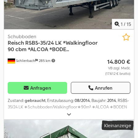
Bühler, um weitere Informationen zu erhalten.
1
/
15
Schubboden
Reisch
RSBS-35/24 LK *Walkingfloor
90 cbm *ALCOA *BODE...
14.800 €
Schlierbach
285 km
VB zzgl. MwSt.
(17.612 € brutto)
Anfragen
Anrufen
Zustand:
gebraucht
, Erstzulassung:
08/2014
, Baujahr:
2014
, RSBS-
35/24 LK ∗Schubboden/Walkingfloor∗90m³ ∗ALCOA ∗BODEN
TOP! BODEN: SEHR GUTER ZUSTAND! Aufbau: Vollaluminium
Rahmen: Stahl 90 m³ Volumen Portaltüren hinten 3 x SAF Achsen
Kleinanzeige
luftgefedert Liftachse Hebe- /Senkanlage Scheibenbremsen
Podest Rollplane ALU-Schiebewand hydr. Verriegelung WABCO -