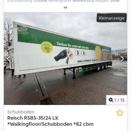
Erstzulassung:
11/2008
, Reifengröße:
385/65/22,5
, Baujahr:
2008
,
Besichtigung bitte nur nach Terminabsprache Interne Nr. 0253
Federung: • 1.Achse: Luftgefedert • 2.Achse: Luftgefedert • 3.Achse:
Kleinanzeige
Luftgefedert Bremse : • 1.Achse: Trommel • 2.Achse: Trommel
Federspeicher • 3.Achse: Trommel Federspeicher Liftachse: •
1.Achse: ja • 2.Achse: nein • 3.Achse: nein Bereifung: • 1.Achse:
Einzelrad • 2.Achse: Einzelrad • 3.Achse: Einzelrad • Reifengröße:
385/65/22,5 • Profiltiefe in %: 60 % • Felgenart: Alu weitere
Ausstattung • Leergewicht : 5800 kg • Nutzlast: 29200 kg •
Ladefläche: 22,5m² Djdpfx Aboy U Aaceqjkr • Ladevolumen: 45m³ •
LED Beleuchtung • ABS • EBS • Achsenanzahl 3 • Achshersteller:
SAF Laderauminnenmaße ca.: • Länge: 9.194mm • Breite: 2.447mm •
Höhe: 2.000mm • Material Alu Zwischenverkauf, Irrtümer und
Tippfehler vorbehalten
1
/
15
Schubboden
Reisch
RSBS-35/24 LK
*Walkingfloor/Schubboden *82 cbm
...