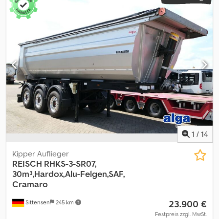
1
/
14
Kipper Auflieger
REISCH
RHKS-3-SR07,
30m³,Hardox,Alu-Felgen,SAF,
Cramaro
23.900 €
Sittensen
245 km
Festpreis zzgl. MwSt.