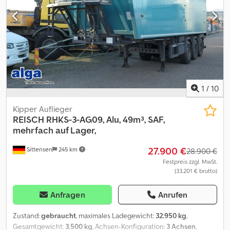
Sie uns an! Dksdpfx Aozqihiebqer
1
/
10
Kipper Auflieger
REISCH
RHKS-3-AG09, Alu, 49m³, SAF,
mehrfach auf Lager,
27.900 €
Sittensen
245 km
28.900 €
Festpreis zzgl. MwSt.
(33.201 € brutto)
Anfragen
Anrufen
Zustand:
gebraucht
, maximales Ladegewicht:
32.950 kg
,
Gesamtgewicht:
3.500 kg
, Achsen-Konfiguration:
3 Achsen
,