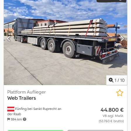
1
/
10
Plattform Auflieger
Web Trailers
44.800 €
Fünfing bei Sankt Ruprecht an
der Raab
VB zzgl. MwSt.
594 km
(53.760 € brutto)