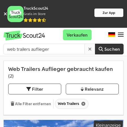
TruckScout24
Zur App
Gratis im Store
Verkaufen
Suchen
Web Trailers Auflieger gebraucht kaufen
(2)
Filter
Relevanz
Web Trailers
Alle Filter entfernen
Kleinanzeige