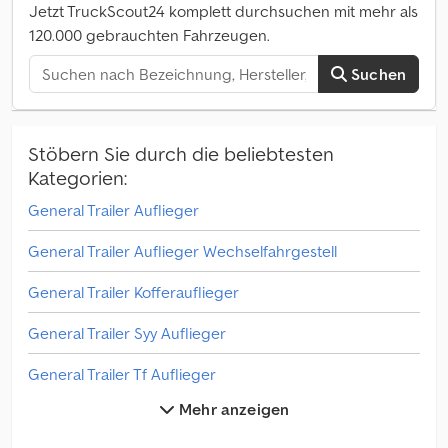
sich bei unserem NEWSLETTER an! Irrtümer und Schreibfehler
Jetzt TruckScout24 komplett durchsuchen mit mehr als
möglich, Zwischenverkauf vorbehalten!
120.000 gebrauchten Fahrzeugen.
Suchen
Stöbern Sie durch die beliebtesten
Kategorien:
General Trailer Auflieger
General Trailer Auflieger Wechselfahrgestell
General Trailer Kofferauflieger
General Trailer Syy Auflieger
General Trailer Tf Auflieger
Mehr anzeigen
General Trailer Tx Auflieger