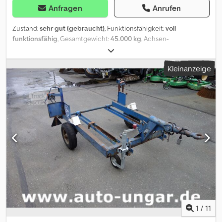
Anfragen
Anrufen
Zustand:
sehr gut (gebraucht)
, Funktionsfähigkeit:
voll
funktionsfähig
, Gesamtgewicht:
45.000 kg
, Achsen-
Konfiguration:
3 Achsen
, Erstzulassung:
11/2023
, nächste Prüfung
(TÜV):
11/2026
, Baujahr:
2023
, Web Trailer Telesattel Baujahr 2023
Kleinanzeige
sehr wenig gebraucht Teleskopierbar + 7,9Meter,
Überbreiteneinrichtung Rungentaschen aussen und Innen, inkl.
12 Rungen verzinkt Dodpfeyx H Nijx Ai Uskr 3.Achse
nachlaufgelenkt 1.Achse Liftachse Sehr wenig gebraucht/
neuwertig
1
/
11