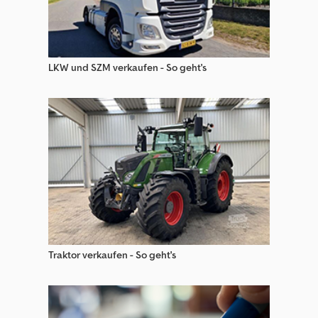
Web Trailers Anhänger Pritsche & Plane
Web Trailers Anhänger Wechselfahrgestell
Web Trailers Auflieger Mit Arbeitsbühne
LKW und SZM verkaufen - So geht's
Web Trailers Auflieger Mit Offener Pritsche
Web Trailers Auflieger Mit Pritsche & Plane
Web Trailers Auflieger Wechselfahrgestell
Web Trailers Getränkeauflieger
Web Trailers Kofferauflieger
Traktor verkaufen - So geht's