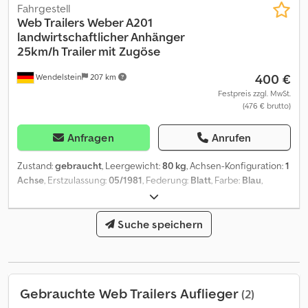
Fahrgestell
Web Trailers
Weber A201
landwirtschaftlicher Anhänger
25km/h Trailer mit Zugöse
400 €
Wendelstein
207 km
Festpreis zzgl. MwSt.
(476 € brutto)
Anfragen
Anrufen
Zustand:
gebraucht
, Leergewicht:
80 kg
, Achsen-Konfiguration:
1
Achse
, Erstzulassung:
05/1981
, Federung:
Blatt
, Farbe:
Blau
,
Baujahr:
1981
, Trailer: - Weber - Typ A201 - EZ: 12.05.1981
Dedpeqxudtefx Ai Uekr - Gesamtmaß: 215cm x 160cm (lxb) -
Innenmaß: 130cm x 96 (lxb) - Zugöse - Stützlast 150kg -
Suche speichern
Leergewicht: 80kg; zul. GG: derzeit 450kg (Trailer wurde
abgelastet, ursprünglich 930kg) - 25km/h-Zulassung - aus
kommunalem Besitz, 1. Hand Ein Video dieses Angebots finden Sie
auf Unseren gesamten Fahrzeugbestand finden Sie unter Alle
Gebrauchte Web Trailers Auflieger
(2)
neu eingestellten Fahrzeuge per Email erhalten – melden Sie