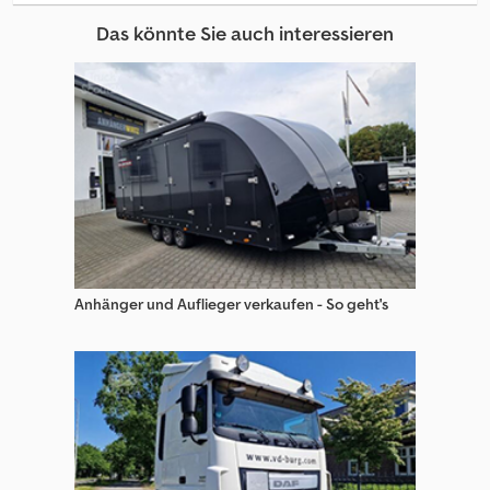
Trailor Anhänger
Das könnte Sie auch interessieren
Trailor Auflieger
Trailor Auflieger Mit Offener Pritsche
Trailor Auflieger Mit Pritsche & Plane
Trailor Auflieger Wechselfahrgestell
Trailor Kipper Auflieger
Trailor Pkw-Anhänger
Anhänger und Auflieger verkaufen - So geht's
Trailor S Auflieger
Web Trailers Abrollanhänger
Web Trailers Anhänger
Web Trailers Anhänger Mit Offener Pritsche