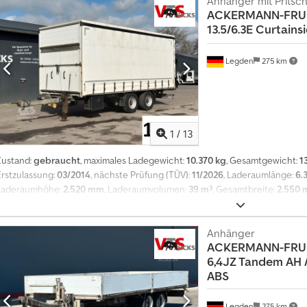
Anhänger mit Pritsch
Vorstellungen entstehen. Besichtigungen und Prüfungen sind jederzeit 
ACKERMANN-FRU
ausdrücklich erwünscht !!! Abbildungen ähnlich, können aufpreispflichtige
13.5/6.3E Curtains
angegebenen Innenmaßen handelt es sich um ca.-Angaben. Alle Angaben s
Bei Neufahrzeugen Preise inkl. gesetzlicher MwSt, zzgl. Frachtkosten s
MÖGLICH FÜR FAST ALLES !!! TAUSCHGESCHÄFTE UND AUFZAHLUNG MÖGLICH
Legden
275 km
Gevelsberg , Am Sinnerhoop 17 Öffnungszeiten: Montag ? Freitag 8.30 bis 17
500 Anhänger am Lager !!! Pegasus Anhänger GmbH Am Sinnerhoop 17 58285
1
/
13
Zustand:
gebraucht
, maximales Ladegewicht:
10.370 kg
, Gesamtgewicht:
1
Erstzulassung:
03/2014
, nächste Prüfung (TÜV):
11/2026
, Laderaumlänge:
6.
Laderaumhöhe:
2.520 mm
, Laderaumvolumen:
39 m³
, Gesamtbreite:
2.550
ABS
, * Tandemachse * Edscha Schiebeverdeck * Schiebespannplane beids
Scheibenbremse * Durchladeklappe vorne * Staukiste * Zusatzabstützung h
* techn. Gesamtgewicht: 13500 kg * Eigengewicht: 3130 kg Csdoyvnyqjpfx
Anhänger
ACKERMANN-FRU
fällig: 05.2026 ----Fahrzeugnummer/Vehicle: 11878----Irrtümer und Zwisc
6,4JZ Tandem AH /
iverse Schriftzüge wurden digital entfernt. -----Gerne stehen wir Ihnen fü
ABS
Fahrzeugs anfallen, mit Rat und Tat zur Seite.Teilen Sie uns einfach Ihre
kümmern uns darum.Unter anderem können wir Ihnen gegen Aufpreis die f
--Inzahlungnahme Ihres alten FahrzeugsTÜV/SP AbnahmeKomplette Expor
Legden
275 km