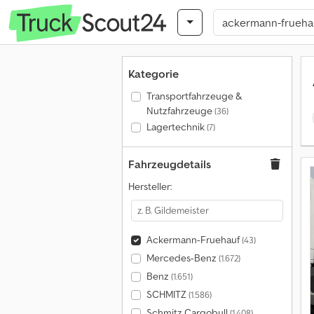
Kategorie
Transportfahrzeuge &
Nutzfahrzeuge
(36)
Lagertechnik
(7)
Fahrzeugdetails
Hersteller:
Ackermann-Fruehauf
(43)
Mercedes-Benz
(1.672)
Benz
(1.651)
SCHMITZ
(1.586)
Schmitz Cargobull
(1.408)