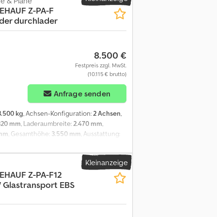
e & Plane
nach Terminabsprache möglich und
EHAUF
Z-PA-F
s Zubehör enthalten. Bei den
ider durchlader
ind ohne Gewähr! Irrtümer vorbehalten.
owie Fahrzeugpapiere INZAHLUNGNAHME
 !!! Ausstellungsgelände: 58285
.00 Uhr, Samstag 8.30 bis 14.00 Uhr über
8.500 €
 Gevelsberg Tel.: Fax:
Festpreis zzgl. MwSt.
(10.115 € brutto)
Anfrage senden
3.500 kg
, Achsen-Konfiguration:
2 Achsen
,
320 mm
, Laderaumbreite:
2.470 mm
,
 mm
, Gesamthöhe:
3.550 mm
, Ausstattung:
eitig * Knorr Bremsanlage mit
inten ----* ?Reifendimension: 285/70R19,5
Kleinanzeige
 An Uoha * Gesamtlänge: 8250 mm * SP
EHAUF
Z-PA-F12
henverkauf vorbehalten----Werbung und
 Glastransport EBS
r alle Formalitäten, welche beim Kauf eines
 Wünsche und Anregungen mit und wir
olgendenden Dienstleistungen anbieten:--
tabwicklungVermittlung von