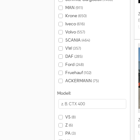
MAN
(911)
Krone
(650)
Iveco
(616)
Volvo
(557)
SCANIA
(464)
VW
(357)
DAF
(285)
Ford
(248)
Fruehauf
(102)
ACKERMANN
(75)
Modell:
VS
(8)
Z
(6)
PA
(3)