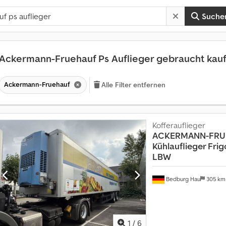
Suche
Ackermann-Fruehauf Ps Auflieger gebraucht kau
Ackermann-Fruehauf
Alle Filter entfernen
Kofferauflieger
ACKERMANN-FRU
Kühlauflieger Fri
LBW
Bedburg Hau
305 k
1
/
6