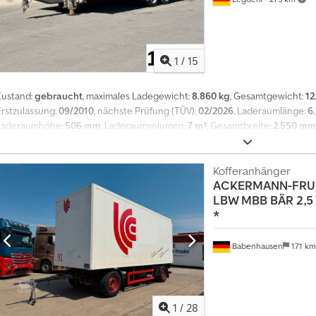
FinanzierungenBeantragung von ExportkennzeichenÜberführung von Fah
FahrzeugenBergungen und Fahrzeugtransporte----?IHR VTS TEAM
1
/
15
Zustand:
gebraucht
, maximales Ladegewicht:
8.860 kg
, Gesamtgewicht:
12
Erstzulassung:
09/2010
, nächste Prüfung (TÜV):
02/2026
, Laderaumlänge:
6
Laderaumhöhe:
506 mm
, Laderaumvolumen:
7 m³
, Gesamtbreite:
2.550 mm
Ackermann Z-PA-F12,0/6,4JZ Tandem Anhänger f. Glastransport Bordwände
Boden * Knorr Bremsanlage * Trailer EBS,ALB & ABS * Gigant Achsen, luftg
----* Reifendimension: 205/65R17,5 Chodpfx Asy Hn Shon Uea * techn. Ges
Kofferanhänger
ACKERMANN-FRU
kg * Gesamtlänge: 8360 mm * SP fällig: 08.2026 ----Fahrzeugnummer/Vehicl
LBW MBB BÄR 2,5
vorbehalten----Werbung und diverse Schriftzüge wurden digital entfernt. --
*
ormalitäten, welche beim Kauf eines Fahrzeugs anfallen, mit Rat und Tat zur
Wünsche und Anregungen mit und wir kümmern uns darum.Unter anderem 
folgendenden Dienstleistungen anbieten:----Inzahlungnahme Ihres alte
Babenhausen
171 k
ExportabwicklungVermittlung von FinanzierungenBeantragung von Expor
FahrzeugenZulassung von FahrzeugenBergungen und Fahrzeugtransporte
1
/
28