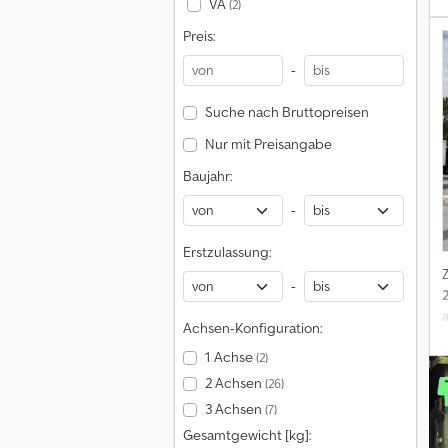
VA
(2)
Preis:
-
Suche nach Bruttopreisen
Nur mit Preisangabe
Baujahr:
-
Erstzulassung:
-
Achsen-Konfiguration:
1 Achse
(2)
2 Achsen
(26)
3 Achsen
(7)
Gesamtgewicht [kg]: