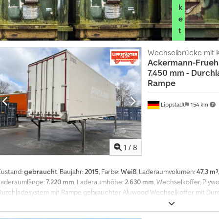
k
e
t
a
Wechselbrücke mit K
u
Ackermann-Frueh
s
7.450 mm - Durch
w
Rampe
ä
h
Lippstadt
154 km
l
e
n
1
/
8
J
e
t
Zustand:
gebraucht
, Baujahr:
2015
, Farbe:
Weiß
, Laderaumvolumen:
47,3 m³
z
Laderaumlänge:
7.220 mm
, Laderaumhöhe:
2.630 mm
, Wechselkoffer, Ply
t
Durchladesystem mit Rampe gebrauchter Aluwood Wechselkoffer mit Dur
i
m.\nPortaltüren mit außenliegenden Drehstangenverschlüssen vorne und 
n
und Kombi-Ankerschienen.\n\nAlle angegebenen Werte sind circa Maße in 
f