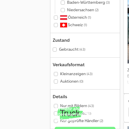
Baden-Württemberg
(3)
Niedersachsen
(2)
Österreich
(1)
Schweiz
(1)
Zustand
Gebraucht
(43)
Verkaufsformat
Kleinanzeigen
(43)
Auktionen
(0)
Details
Nur mit Bildern
(43)
An mehr als 4 Millionen
ritsche & Plane
Möslein Anhänger Pritsche & Plane
Nur mit Videos
(0)
Interessenten pro Monat
verkaufen
Nur geprüfte Händler
(2)