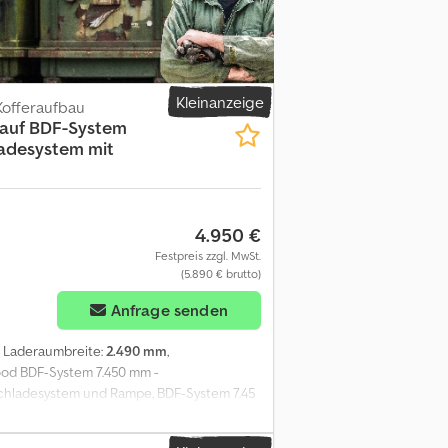
Kleinanzeige
offeraufbau
auf
BDF-System
ladesystem mit
4.950 €
Festpreis zzgl. MwSt.
(5.890 € brutto)
Anfrage senden
, Laderaumbreite:
2.490 mm
,
wood BDF-System 7.450 mm -
chladesystem und Rampe, BDF-System 7.45
hinten.\n\nInnen Holz-Siebdruckboden
mm und kg.\nLiefertermin auf Anfrage.