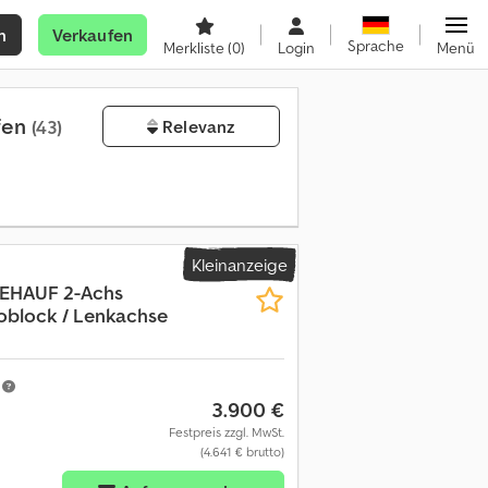
n
Verkaufen
Sprache
Merkliste
(0)
Login
Menü
fen
(43)
Relevanz
Kleinanzeige
EHAUF
2-Achs
goblock / Lenkachse
m
3.900 €
Festpreis zzgl. MwSt.
(4.641 € brutto)