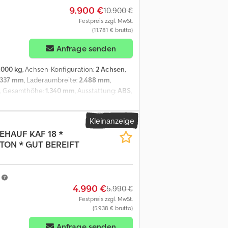
9.900 €
rzeugenZulassung von
10.900 €
Festpreis zzgl. MwSt.
(11.781 € brutto)
Anfrage senden
.000 kg
, Achsen-Konfiguration:
2 Achsen
,
.337 mm
, Laderaumbreite:
2.488 mm
,
, Gesamthöhe:
1.340 mm
, Ausstattung:
ABS
,
 klappbar * Schienenverzurrsystem im
efedert & Zwillingsbereift * Trommelbremse
Kleinanzeige
amtgewicht: 12000 kg * Eigengewicht: 3140
EHAUF
KAF 18 *
e: 11985----Irrtümer und Zwischenverkauf
 TON * GUT BEREIFT
---Gerne stehen wir Ihnen für alle
 Seite.Teilen Sie uns einfach Ihre
können wir Ihnen gegen Aufpreis die
n FahrzeugsTÜV/SP AbnahmeKomplette
m
4.990 €
tkennzeichenÜberführung von
5.990 €
----?IHR VTS TEAM
Festpreis zzgl. MwSt.
(5.938 € brutto)
Anfrage senden