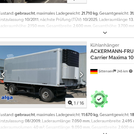
M
o
Zustand:
gebraucht
, maximales Ladegewicht:
21.710 kg
, Gesamtgewicht:
31
n
Erstzulassung:
10/2011
, nächste Prüfung (TÜV):
10/2025
, Laderaumlänge:
13
a
Laderaumhöhe:
2.150 mm
, Gesamtbreite:
2.600 mm
, Gesamthöhe:
3.700 m
t
HK25SL Strom - Generator Lenkachse Cedpjxqgntofx An Usha 2 To Ladebo
l
Gebrauchtfahrzeug
i
Kühlanhänger
c
ACKERMANN-FRU
h
Carrier Maxima 1
ü
b
e
Sittensen
245 km
r
1
4
0
.
1
/
16
0
0
Zustand:
gebraucht
, maximales Ladegewicht:
11.670 kg
, Gesamtgewicht:
1
0
Erstzulassung:
08/2009
, Laderaumlänge:
7.050 mm
, Laderaumbreite:
2.495
K
Laderaumvolumen:
40 m³
, Gesamtlänge:
9.050 mm
, Gesamtbreite:
2.600 
a
ABS, Ladebordwand
, Kühlkoffer Aufbau, Alu- Riffelblechboden, 2x Zurrleis