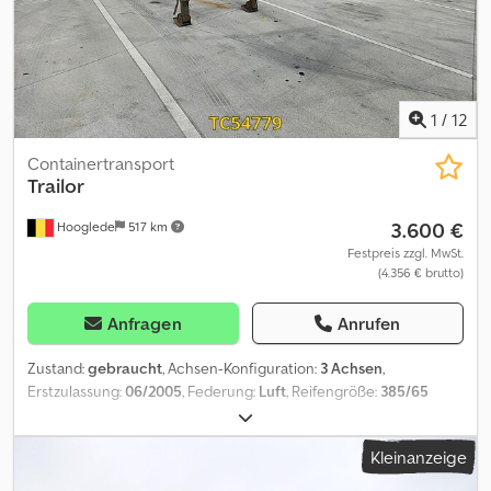
1
/
12
Containertransport
Trailor
3.600 €
Hooglede
517 km
Festpreis zzgl. MwSt.
(4.356 € brutto)
Anfragen
Anrufen
Zustand:
gebraucht
, Achsen-Konfiguration:
3 Achsen
,
Erstzulassung:
06/2005
, Federung:
Luft
, Reifengröße:
385/65
R22.5
, Farbe:
Sonstige
, Baujahr:
2005
, Achskonfiguration
Reifenmaß: 385/65 R22.5 Bremsen: Trommelbremsen Federung:
Kleinanzeige
Luftfederung Hinterachse 1: Reifen Profil links: 5 mm; Reifen Profil
rechts: 5 mm Hinterachse 2: Reifen Profil links: 5 mm; Reifen Profil