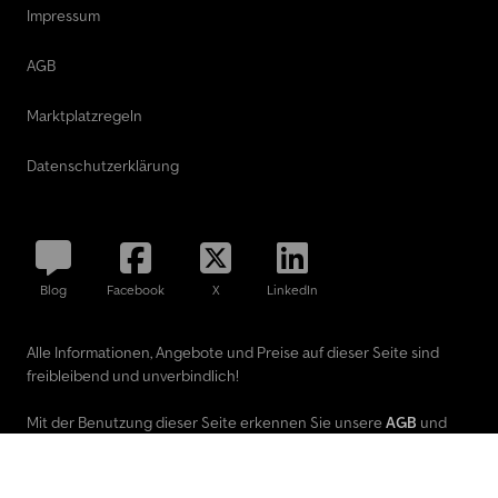
Impressum
AGB
Marktplatzregeln
Datenschutzerklärung
Blog
Facebook
X
LinkedIn
Alle Informationen, Angebote und Preise auf dieser Seite sind
freibleibend und unverbindlich!
Mit der Benutzung dieser Seite erkennen Sie unsere
AGB
und
Datenschutzerklärung
an.
Ausgewiesene Marken gehören ihren jeweiligen Eigentümern.
TruckScout24 GmbH übernimmt keine Haftung für den Inhalt