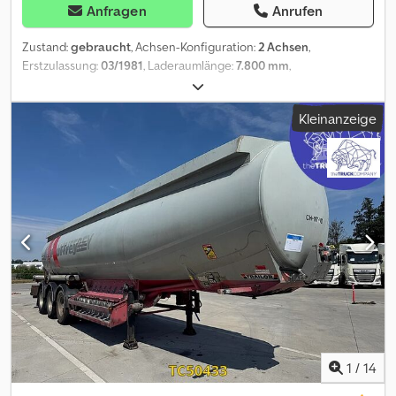
Anfragen
Anrufen
Zustand:
gebraucht
, Achsen-Konfiguration:
2 Achsen
,
Erstzulassung:
03/1981
, Laderaumlänge:
7.800 mm
,
Laderaumbreite:
1.600 mm
, Laderaumhöhe:
1.700 mm
,
Gesamtlänge:
8.000 mm
, Gesamthöhe:
3.000 mm
, Federung:
Kleinanzeige
Blatt
, Reifengröße:
11R22.5
, Reifenzustand:
25 %
, Baujahr:
1981
,
Reifenmaß: 11R22.5 Reifen Profil: 25% Bremsen: Trommelbremsen
Federung: Blattfederung Leergewicht: 5.000 kg Zuladung: 27.000
kg zGG: 32.000 kg = Firmeninformationen = Bei anfragen immer
die lagernummer sagen bitte (8 chiffern) Bei Smz Smeets &
Zonen : - seit 1976 in Geschäft, schon 65.000 verkauft/1700 pro
Jahr/1000 auf Lager - Komplete Service von A-z Betreuung von
Transport/ wir organisieren zolkennzeichnen (extra!) Cjdpfjzp Al
Sex Afkjha - Beladung Service zum billigste Transport weltweit
Groblager von alle neue und gebrauchtteille: We advertiere
immer mit unsere bestpreisen Besuchen Sie für unsere
vollständige lager und information wire empfangen sie auf
130.000m2 land mit 20.000m2 lager und werkstatt
volausgestatett. Shau unsere video
1
/
14