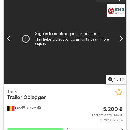
1
/
12
Tank
Trailor
Oplegger
5.200 €
Bree
337 km
Festpreis zzgl. MwSt.
(6.292 € brutto)