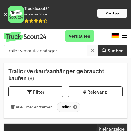
TruckScout24
Zur App
Gratis im Store
Verkaufen
Suchen
Trailor Verkaufsanhänger gebraucht
kaufen
(8)
Filter
Relevanz
Trailor
Alle Filter entfernen
Kleinanzeige