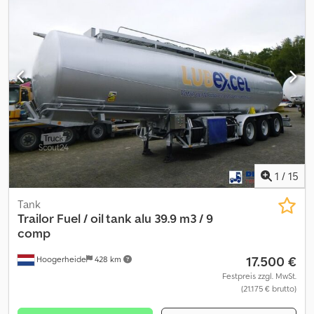
rechts: 5 mm Csdpfxjzrbato Afkoha Hinterachse 3: Reifen Profil
links: 5 mm; Reifen Profil rechts: 5 mm Gewichte Leergewicht:
4.820 kg Zuladung: 33.180 kg zGG: 38.000 kg Zustand Schäden:
keines
1
/
15
Tank
Trailor
Fuel / oil tank alu 39.9 m3 / 9
comp
17.500 €
Hoogerheide
428 km
Festpreis zzgl. MwSt.
(21.175 € brutto)