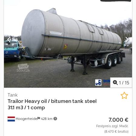
X5CRN 118-10 Tankmaterial: Inox Isoliert: ✓ Prüfdruck: 2.54 bar
Maximale Arbeitsbelastung: 1.95 bar Bitumen: ✓ Kraftstoff: ✓ =
Weitere Informationen = Achskonfiguration Reifenmaß: 385/55
R22.5 Marke Achsen: Saf Federung: Luftfederung Vorderachse:
Reifen Profil links: 15%; Reifen Profil rechts: 15% Mittenachse:
Reifen Profil links: 15%; Reifen Profil rechts: 20% Hinterachse:
Reifen Profil links: 20%; Reifen Profil rechts: 15% Gewichte
Leergewicht: 6.430 kg Zuladung: 31.570 kg Codpfx Aeza Ud
Aofkeha zGG: 38.000 kg Funktionell Marke des Aufbaus: Trailor
Identifikation Kennzeichen: CH187PS = Firmeninformationen =
For more information on this unit please call: or e-mail: . A full
stock overview can be found at: . Please do not forget to
subscribe to our newsletter for weekly updates on our stock.
1
/
15
Tank
Trailor
Heavy oil / bitumen tank steel
31.1 m3 / 1 comp
7.000 €
Hoogerheide
428 km
Festpreis zzgl. MwSt.
(8.470 € brutto)