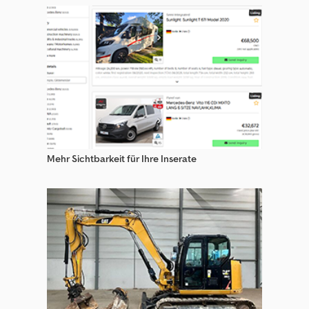
Trailor Plattform Auflieger
Trailor S Auflieger
Trailor Siloauflieger
Trailor Smb Auflieger
Trailor Sonderauflieger
Trailor Syy Auflieger
Mehr Sichtbarkeit für Ihre Inserate
Trailor Tankauflieger
Verkaufsanhänger
Vezeko Verkaufsanhänger
Wark Verkaufsanhänger
Woermann Verkaufsanhänger