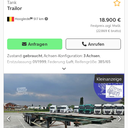
Tank
Trailor
18.900 €
Hooglede
517 km
Festpreis zzgl. MwSt.
(22.869 € brutto)
Anfragen
Anrufen
Zustand:
gebraucht
, Achsen-Konfiguration:
3 Achsen
,
Erstzulassung:
01/1999
, Federung:
Luft
, Reifengröße:
385/65
R22.5
, Farbe:
Sonstige
, Baujahr:
1999
, Reifenmaß: 385/65 R22.5
Marke Achsen: Fruehauf Bremsen: Scheibenbremsen Federung:
Kleinanzeige
Luftfederung Hinterachse 1: LM Felgen; Reifen Profil links: 4 mm;
Reifen Profil rechts: 7 mm Hinterachse 2: LM Felgen; Reifen Profil
links: 5 mm; Reifen Profil rechts: 8 mm Hinterachse 3: LM Felgen;
Reifen Profil links: 6 mm; Reifen Profil rechts: 5 mm Chodpfx Aozrb
Ecefkja zGG: 38.000 kg Schäden: keines