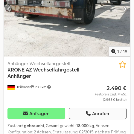
können wir Ihnen gegen Aufpreis die folgendenden
Dienstleistungen anbieten:----Inzahlungnahme Ihres alten
FahrzeugsTÜV/SP AbnahmeKomplette
ExportabwicklungVermittlung von FinanzierungenBeantragung
von ExportkennzeichenÜberführung von FahrzeugenZulassung
von FahrzeugenBergungen und Fahrzeugtransporte----?IHR VTS
TEAM
1
/
18
Anhänger-Wechselfahrgestell
KRONE
AZ Wechselfahrgestell
Anhänger
2.490 €
Heilbronn
239 km
Festpreis zzgl. MwSt.
(2.963 € brutto)
Anfragen
Anrufen
Zustand:
gebraucht
, Gesamtgewicht:
18.000 kg
, Achsen-
Konfiguration:
2 Achsen
, Erstzulassung:
02/2015
, nächste Prüfung