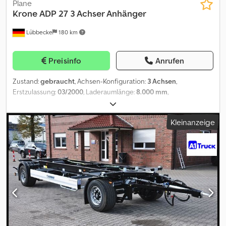
Plane
Krone
ADP 27 3 Achser Anhänger
Lübbecke
180 km
Preisinfo
Anrufen
Zustand:
gebraucht
, Achsen-Konfiguration:
3 Achsen
,
Erstzulassung:
03/2000
, Laderaumlänge:
8.000 mm
,
Laderaumbreite:
2.400 mm
, Laderaumhöhe:
2.600 mm
,
Gesamtbreite:
2.550 mm
, Gesamthöhe:
3.800 mm
, Baujahr:
2000
,
Kleinanzeige
Ausstattung:
ABS
, = Weitere Optionen und Zubehör = -
Elektronisches Bremssystem (EBS) - Hecktüren = Anmerkungen =
Krone ADP 27 3 Achser Anhänger Krone Anhänger 3 Acher
Pritsche Plane Luftgefedert Edscha Verdeck Schiebeplane IDNR
732 Gerne erwarten wir Sie zur Beratung
Vertragsunterzeichnung oder Fahrzeugabholung bei uns im
Autohaus. Bitte vereinbaren Sie einen Termin Wenn Sie nicht zu
uns ins Autohaus kommen können bieten wir Ihnen die
komplette Abwicklung per Telefon/E-Mail/WhatsApp/Fax an Auf
Wunsch liefern wir Ihnen Ihr neues Fahrzeug direkt vor Ihre Tür