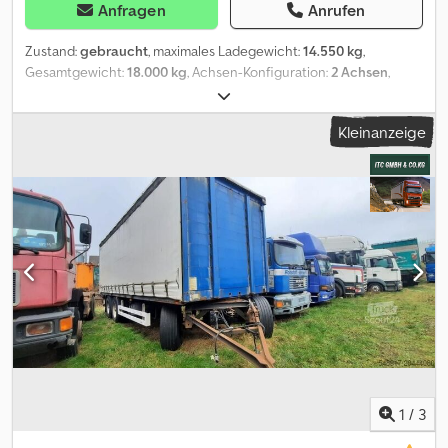
Anfragen
Anrufen
Zustand:
gebraucht
, maximales Ladegewicht:
14.550 kg
,
Gesamtgewicht:
18.000 kg
, Achsen-Konfiguration:
2 Achsen
,
Erstzulassung:
11/2024
, Baujahr:
2024
, 1405. GW261178054 Codpfjy
N Id Nsx Adisrf Ersatzradkorb, verstellbare Zugdeichsel, Jost
Kleinanzeige
Stützwinden
1
/
3