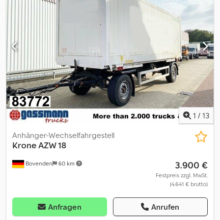
Achsen, BPW Achsen, luftgefedert, Heben+Senken, ABS
(Antiblockiersystem), seitl. Alu-Fahrschutz Aufbau: Aufnahme bis
3.000 mm Kantenhöhe Brücken ( UPS-DPD...) Scheibenbremsen
ZUBEHÖRANGABEN OHNE GEWÄHR, Änderungen,
Zwischenverkauf und Irrtümer vorbehalten! Credpfx Aji Rpr Rjdief
- .
1
/
13
Anhänger-Wechselfahrgestell
Krone
AZW 18
3.900 €
Bovenden
60 km
Festpreis zzgl. MwSt.
(4.641 € brutto)
Anfragen
Anrufen