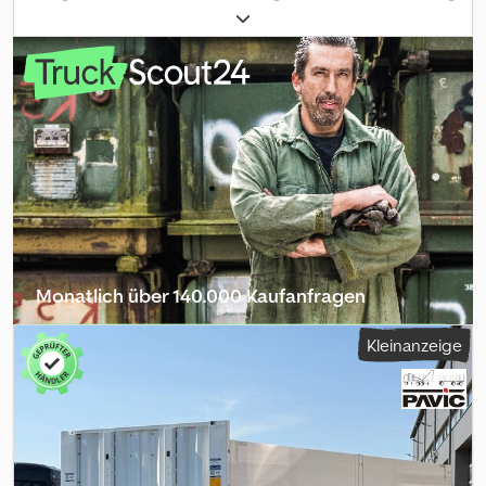
(TÜV):
10/2026
, Ausstattung:
ABS
, Krone BDF Anhänger /
WechselbrückenanhängerFahrzeugdaten: Hersteller: Krone
Crsdpfx Aoy Hn Tlsdiof * Typ: AZ * Baujahr: 10/2015 * HU gültig bis:
10/2026 Ausstattung: Luftfederung * ABS (Antiblockiersystem)
Bereifung: Reifengröße: 445/45 R19.5 160J
Monatlich über 140.000 Kaufanfragen
Händlerpaket auswählen
Kleinanzeige