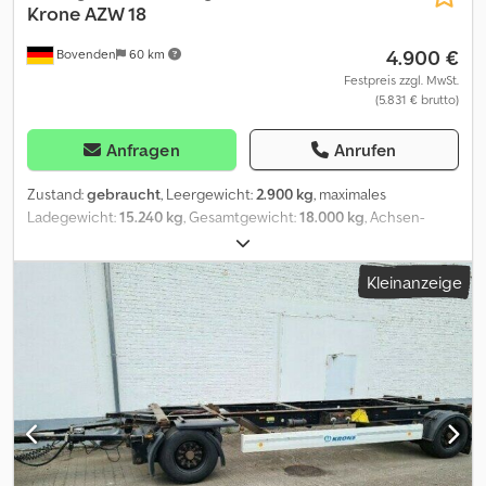
Krone
AZW 18
4.900 €
Bovenden
60 km
Festpreis zzgl. MwSt.
(5.831 € brutto)
Anfragen
Anrufen
Zustand:
gebraucht
, Leergewicht:
2.900 kg
, maximales
Ladegewicht:
15.240 kg
, Gesamtgewicht:
18.000 kg
, Achsen-
Konfiguration:
2 Achsen
, Erstzulassung:
06/2008
, Laderaumlänge:
7.100 mm
, Laderaumbreite:
2.450 mm
, Laderaumhöhe:
2.500 mm
,
Kleinanzeige
Gesamtlänge:
2.480 mm
, Gesamtbreite:
1.100 mm
, Federung:
Luft
,
Reifengröße:
435/50R19,5
, Farbe:
Weiß
, Kilometerstand:
1.001 km
,
Getriebetyp:
Sonstige
, Fahrerkabine:
Sonstige
, Ausstattung:
ABS
,
Fahrzeugstandort: Bovenden, 2-Achsen, BPW Achsen,
Drehschemel, luftgefedert, Heben+Senken, ABS
(Antiblockiersystem), U-Schutz, seitl. Alu-Fahrschutz Aufbau: BDF-
Wechselanhänger Scheibenbremse, Reifen 60-80%
Wechselbrücke -3991- gegen Aufpreis erhältlich!
ZUBEHÖRANGABEN OHNE GEWÄHR, Änderungen,