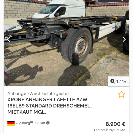
1
/
14
Anhänger-Wechselfahrgestell
KRONE
ANHäNGER LAFETTE AZW
18ELB9 STANDARD DREHSCHEMEL,
MIETKAUF MGL.
8.900 €
Augsburg
308 km
Festpreis zzgl. MwSt.