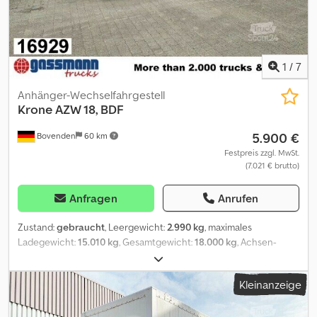
Zwischenverkauf und Irrtümer vorbehalten! - . Cedpfx Aji Rqw
Rodisrf
1
/
7
Anhänger-Wechselfahrgestell
Krone
AZW 18, BDF
5.900 €
Bovenden
60 km
Festpreis zzgl. MwSt.
(7.021 € brutto)
Anfragen
Anrufen
Zustand:
gebraucht
, Leergewicht:
2.990 kg
, maximales
Ladegewicht:
15.010 kg
, Gesamtgewicht:
18.000 kg
, Achsen-
Konfiguration:
2 Achsen
, Erstzulassung:
04/2014
, Laderaumlänge:
7.300 mm
, Gesamtlänge:
2.480 mm
, Gesamtbreite:
1.080 mm
,
Kleinanzeige
Federung:
Luft
, Reifengröße:
445/45 R 19,5
, Farbe:
Schwarz
,
Kilometerstand:
1.001 km
, Getriebetyp:
Sonstige
, Fahrerkabine:
Sonstige
, Ausstattung:
ABS
, Fahrzeugstandort: Bovenden, 2-