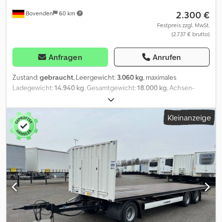
2.300 €
Bovenden
60 km
Festpreis zzgl. MwSt.
(2.737 € brutto)
Anfragen
Anrufen
Zustand:
gebraucht
, Leergewicht:
3.060 kg
, maximales
Ladegewicht:
14.940 kg
, Gesamtgewicht:
18.000 kg
, Achsen-
Konfiguration:
2 Achsen
, Erstzulassung:
03/1999
, Gesamtlänge:
2.450 mm
, Gesamtbreite:
1.280 mm
, Federung:
Luft
, Reifengröße:
Kleinanzeige
385 / 65 R 22,5
, Kilometerstand:
1.001 km
, Getriebetyp:
Sonstige
,
Fahrerkabine:
Sonstige
, Ausstattung:
ABS
, Fahrzeugstandort:
Bovenden, 2-Achsen, BPW Achsen, luftgefedert, Heben+Senken,
ABS (Antiblockiersystem), seitl. Alu-Fahrschutz Auf Wunsch
Wechselbrücke gegen Aufpreis von 500,- bis 3.000,- EUR je nach
Baujahr und Zustand! Scheibenbremsen ZUBEHÖRANGABEN
OHNE GEWÄHR, Änderungen, Zwischenverkauf und Irrtümer
vorbehalten! Credpfx Adji Rnkvsijf - .