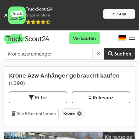
TruckScout24
Zur App
Gratis im Store
Verkaufen
Suchen
Krone Azw Anhänger gebraucht kaufen
(1.090)
Filter
Relevanz
Krone
Alle Filter entfernen
Kleinanzeige