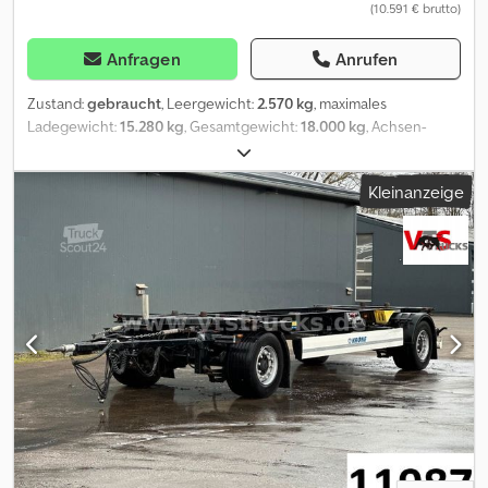
(10.591 € brutto)
Anfragen
Anrufen
Zustand:
gebraucht
, Leergewicht:
2.570 kg
, maximales
Ladegewicht:
15.280 kg
, Gesamtgewicht:
18.000 kg
, Achsen-
Konfiguration:
2 Achsen
, Erstzulassung:
02/2022
, Federung:
Luft
,
Reifengröße:
385/65 R 22,5
, Krone 2-Achs Drehschemel
Kleinanzeige
Wechselfahrgestell Bereifung 385/65 R 22,5 Profiltiefe 9mm
Scheibenbremsen BPW-Achsen Duomatic Luftanschluss 745m-
BDF STANDORT: 40721 Hilden (Germany) Verkauf ausschließlich an
Gewerbetreibende unter Ausschluss jeglicher Gewährleistung.
Irrtum und Zwischenverkauf vorbehalten. Codpfx Adsy S Aqpsierf