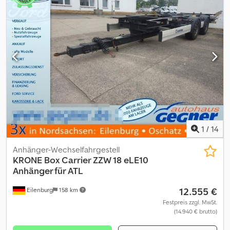
1
/
14
Anhänger-Wechselfahrgestell
KRONE
Box Carrier ZZW 18 eLE10
Anhänger für ATL
12.555 €
Eilenburg
158 km
Festpreis zzgl. MwSt.
(14.940 € brutto)