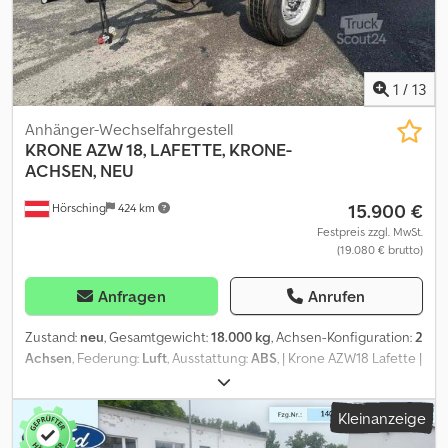
Credpfx Aszpcaiodiof
1
/
13
Anhänger-Wechselfahrgestell
KRONE
AZW 18, LAFETTE, KRONE-
ACHSEN, NEU
15.900 €
Hörsching
424 km
Festpreis zzgl. MwSt.
(19.080 € brutto)
Anfragen
Anrufen
Zustand:
neu
, Gesamtgewicht:
18.000 kg
, Achsen-Konfiguration:
2
Achsen
, Federung:
Luft
, Ausstattung:
ABS
, | Krone AZW18 Lafette |
Krone -Achsen mit Scheibenbremsen | Neufahrzeug |
Reserveradhalter | Verstellbare Deichsel | 385/65R22,5 | Irrtum,
Kleinanzeige
Eingabefehler und Vorverkauf vorbehalten. Crsdpfx Adjzl Rqusiof