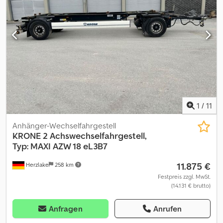
Schwarz Codoznivbspfx Adijrf > für Aufbauten BDF.-7.45 mit
Abstellhöhe von 1.020 bis 1.320 mm > Fahrhöhe unbeladen: 1.080
mm > Bereifung: 4-fach: 445 /45 R19,5? guter Zustand > Achsen:
Fabrikat BPW > Bremsanlage: EBS 4S/3M > Zugdeichsel:
längenverstellbar (12 x 50 mm)von 1.800 bis 2.400 mm mit Zugöse /
40mm > HU + SP aktuell /- NEU > Luftanschlüsse: ROT /- GELB >
Elektroanschlüsse: ABS u. 1 x 15 polig > zusätzlicher verzinkter
Rammschutz am Heck > sofort verfügbar u. mehrfach vorhanden
> Preis ab Standort D- 59269 Beckum
1
/
11
Anhänger-Wechselfahrgestell
KRONE
2 Achswechselfahrgestell,
Typ: MAXI AZW 18 eL3B7
11.875 €
Herzlake
258 km
Festpreis zzgl. MwSt.
(14.131 € brutto)
Anfragen
Anrufen