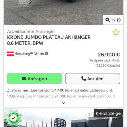
1
/
19
Arbeitsbühne Anhänger
KRONE
JUMBO PLATEAU ANHäNGER
8.6 METER, BPW
26.900 €
Hörsching
424 km
Festpreis zzgl. MwSt.
(32.280 € brutto)
Anfragen
Anrufen
Zustand:
neu
, Leergewicht:
4.400 kg
, maximales Ladegewicht:
19.600 kg
, Gesamtgewicht:
24.000 kg
, Achsen-Konfiguration:
3
Achsen
, Laderaumlänge:
8.600 mm
, Federung:
Luft
, Reifengröße:
235/75 R17,5
, Radstand:
8.795 mm
, Ausstattung:
ABS
, | Krone AD
Kleinanzeige
Jumbo Plateau Anhänger 3-Achsen Neu | Multilock-
Außenrahmen über die gesamte Länge | Luftfederung vorne und
hinten (Heben/Senken) | Drehgestell mit Kugellenkkranz,