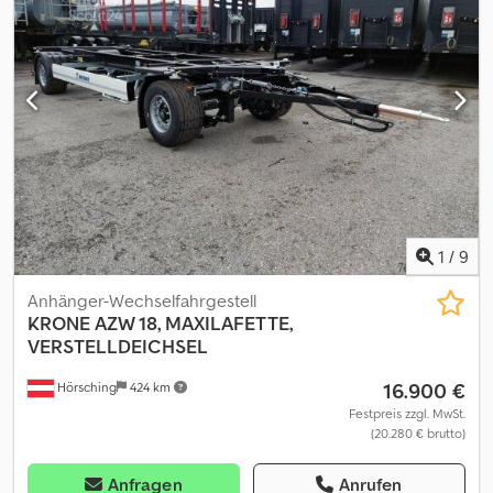
wartungsarmer Drehkranz | 40 mm Zugöse | BPW-Achsen mit
Trommelbremse | Reserveradhalter | Abmessungen (L x B x H):
8.60 x 2.48 x 93 m | Stahlstirnwand 1.60m | Radstand: 8.795 mm |
Reifen 12-fach VA/HA: 235/75 R 17,5 | Irrtum, Eingabe und
Vorverkauf vorbehalten. Crsdpfey H Ilzjx Adief
1
/
9
Anhänger-Wechselfahrgestell
KRONE
AZW 18, MAXILAFETTE,
VERSTELLDEICHSEL
16.900 €
Hörsching
424 km
Festpreis zzgl. MwSt.
(20.280 € brutto)
Anfragen
Anrufen