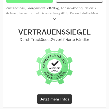
Zustand:
neu
, Leergewicht:
2.870 kg
, Achsen-Konfiguration:
2
Achsen
, Federung:
Luft
, Ausstattung:
ABS
, | Krone Lafette Maxi
AZW18 | Werkzeugkasten | Verstellbare Deichsel | Hubhöhe
112/132cm | Ersatzradhalter | BPW-Achsen mit Scheibenbremse |
Irrtum und Vorverkauf vorbehalten. Crjdpfx Adjzb I Dxsijf
VERTRAUENSSIEGEL
Durch TruckScout24 zertifizierte Händler
Jetzt mehr Infos