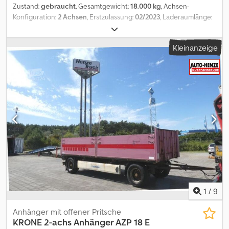
Zustand:
gebraucht
, Gesamtgewicht:
18.000 kg
, Achsen-
Konfiguration:
2 Achsen
, Erstzulassung:
02/2023
, Laderaumlänge:
9.395 mm
, Gesamtbreite:
2.480 mm
, Baujahr:
2023
, Ausstattung:
ABS
, KRONE 2 Achswechselfahrgestell, Typ: MAXI AZW 18 eL3B7
Kleinanzeige
aus Baujahr 02 / 2023 > Angebot freibleibend u. Zwischenverkauf
vorbehalten > Gesamtgewicht 18.000 kg Crodpfeznivhox Adiof >
technisch einsatzbereiter Zustand mit normalen
Gebrauchsspuren, wie auf den Bildern dargestellt > Aufbau /-
Cassis: Farbe RAL: 9005 /- Schwarz > für Aufbauten BDF.-7.45 mit
Abstellhöhe von 1.020 bis 1.320 mm > Fahrhöhe unbeladen: 1.080
mm > Bereifung: 4-fach: 445 /45 R19,5? guter Zustand > Achsen:
Fabrikat BPW > Bremsanlage: EBS 4S/3M > Zugdeichsel:
längenverstellbar (12 x 50 mm)von 1.800 bis 2.400 mm mit Zugöse /
40mm > HU + SP aktuell /- NEU > Luftanschlüsse: ROT /- GELB >
Elektroanschlüsse: ABS u. 1 x 15 polig > zusätzlicher verzinkter
Rammschutz am Heck > sofort verfügbar u. mehrfach vorhanden
> Preis ab Standort D- 59269 Beckum
1
/
9
Anhänger mit offener Pritsche
KRONE
2-achs Anhänger AZP 18 E