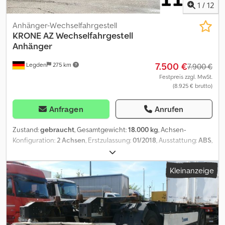
1
/
12
Anhänger-Wechselfahrgestell
KRONE
AZ Wechselfahrgestell
Anhänger
7.500 €
Legden
275 km
7.900 €
Festpreis zzgl. MwSt.
(8.925 € brutto)
Anfragen
Anrufen
Zustand:
gebraucht
, Gesamtgewicht:
18.000 kg
, Achsen-
Konfiguration:
2 Achsen
, Erstzulassung:
01/2018
, Ausstattung:
ABS
,
* Brückenbefestigungswinkel ----* Reifendimension: * techn.
Gesamtgewicht: * Eigengewicht: * Gesamtlänge: Csdpfsyygydox
Kleinanzeige
Adisrf * SP fällig: ----Fahrzeugnummer/Vehicle: 11987----Irrtümer
und Zwischenverkauf vorbehalten----Werbung und diverse
Schriftzüge wurden digital entfernt. -----Gerne stehen wir Ihnen
für alle Formalitäten, welche beim Kauf eines Fahrzeugs anfallen,
mit Rat und Tat zur Seite.Teilen Sie uns einfach Ihre Wünsche und
Anregungen mit und wir kümmern uns darum.Unter anderem