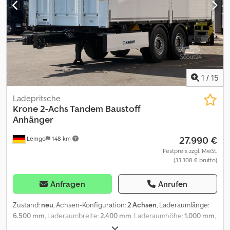
1
/
15
Ladepritsche
Krone
2-Achs Tandem Baustoff
Anhänger
27.990 €
Lemgo
148 km
Festpreis zzgl. MwSt.
(33.308 € brutto)
Anfragen
Anrufen
Zustand:
neu
, Achsen-Konfiguration:
2 Achsen
, Laderaumlänge:
6.500 mm
, Laderaumbreite:
2.400 mm
, Laderaumhöhe:
1.000 mm
,
Federung:
Luft
, Reifengröße:
385/65-22,5
, Farbe:
Weiß
, Baujahr: