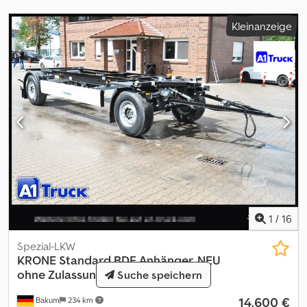
Kleinanzeige
1
/
16
Spezial-LKW
KRONE
Standard BDF Anhänger, NEU
ohne Zulassung, sofort
Suche speichern
14.600 €
Bakum
234 km