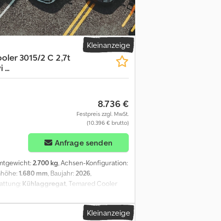
ng (Leermasse Zugfahrzeug min. 2.500kg)
ler Kippbare Deichsel Rahmen geschraubt,
el V-Deichsel AL-KO oder Knott Achse
en Weiß Automatisches Stützrad Reserverad
gebot für individuellen Transportpreis
Kleinanzeige
assung deutschlandweit (Durchführung
ler 3015/2 C 2,7t
 (30 Tage gültig)
...
Papiere zwecks Anmeldung (Anzahlung
chen, Irrtümer, Zwischenverkauf und
ähigkeit: fahrtauglich, Garantieleistung:
8.736 €
e höhenverstellbar, Stützrad: Stützrad
Festpreis zzgl. MwSt.
(10.396 € brutto)
Anfrage senden
mtgewicht:
2.700 kg
, Achsen-Konfiguration:
mhöhe:
1.680 mm
, Baujahr:
2026
,
tattung:
Kühlaggregat
, Temared Cooler
jahr: 2026) 2 Jahre Hauptuntersuchung ab
bescheinigung Teil 2 und COC) Verfügbar
Kleinanzeige
 unsere Partnerbanken möglich! Technische