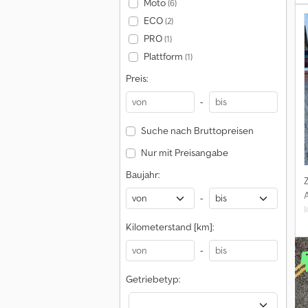
Moto
(6)
ECO
(2)
PRO
(1)
Plattform
(1)
Preis:
-
Suche nach Bruttopreisen
Nur mit Preisangabe
Baujahr:
-
Kilometerstand [km]:
-
Getriebetyp: