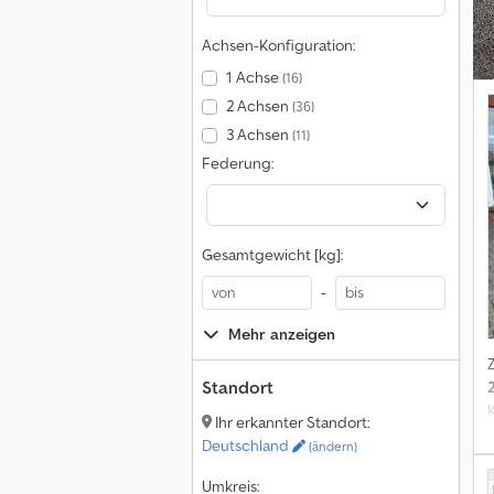
Achsen-Konfiguration:
1 Achse
(16)
2 Achsen
(36)
3 Achsen
(11)
Federung:
Gesamtgewicht [kg]:
-
Mehr anzeigen
Standort
Ihr erkannter Standort:
Deutschland
(ändern)
Umkreis: