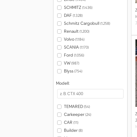
SCHMITZ
(1.436)
DAF
(1.328)
Schmitz Cargobull
(1.258)
Renault
(1.200)
Volvo
(1.184)
SCANIA
(1.170)
Ford
(1.056)
VW
(987)
Blyss
(754)
Modell:
TEMARED
(54)
Carkeeper
(24)
CAR
(11)
Builder
(8)