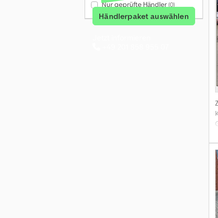
Nur geprüfte Händler
(0)
Händlerpaket auswählen
7
Jetzt informieren
+49 201 858 955 07
(