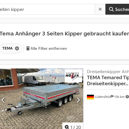
Suche
Tema Anhänger 3 Seiten Kipper gebraucht kaufe
TEMA
Alle Filter entfernen
Dreiseitenkipper An
TEMA
Temared Tip
Dreiseitenkipper...
Lüdersfeld
154 km
M
1
/
20