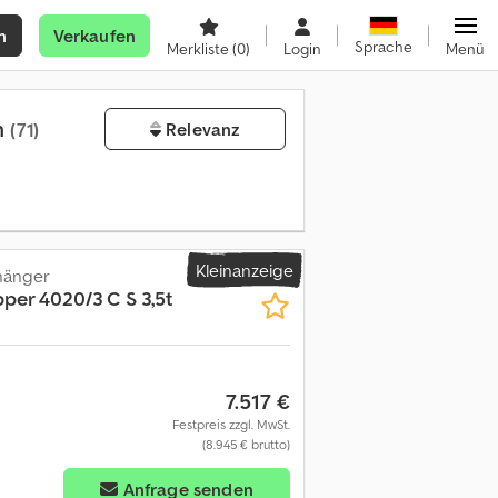
n
Verkaufen
Sprache
Merkliste
(0)
Login
Menü
n
(71)
Relevanz
Kleinanzeige
hänger
per 4020/3 C S 3,5t
7.517 €
Festpreis zzgl. MwSt.
(8.945 € brutto)
Anfrage senden