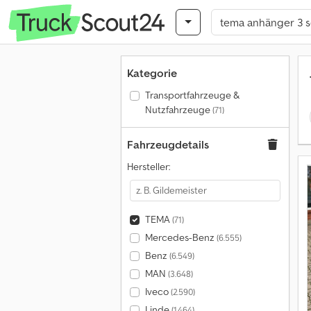
Kategorie
Transportfahrzeuge &
Nutzfahrzeuge
(71)
Fahrzeugdetails
Hersteller:
TEMA
(71)
Mercedes-Benz
(6.555)
Benz
(6.549)
MAN
(3.648)
Iveco
(2.590)
Linde
(1.464)