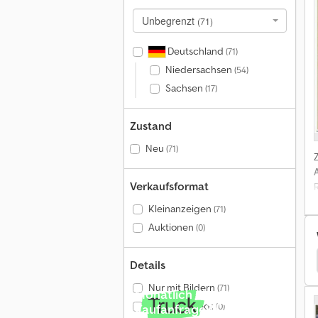
Unbegrenzt
(71)
Deutschland
(71)
Niedersachsen
(54)
Sachsen
(17)
Zustand
Neu
(71)
Verkaufsformat
Kleinanzeigen
(71)
Auktionen
(0)
r
Blyss Anhänger Arbeitsbühne
Blyss Anhänger
Details
Nur mit Bildern
(71)
Monatlich über 140.000
A
Nur mit Videos
(0)
Kaufanfragen